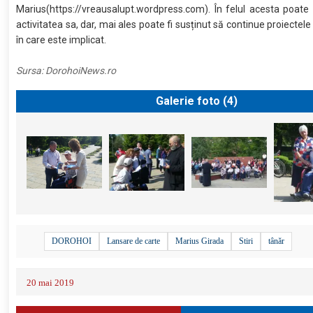
Marius(https://vreausalupt.wordpress.com). În felul acesta poate f
activitatea sa, dar, mai ales poate fi susținut să continue proiecte
în care este implicat.
Sursa:
DorohoiNews.ro
Galerie foto (
4
)
DOROHOI
Lansare de carte
Marius Girada
Stiri
tânăr
20 mai 2019