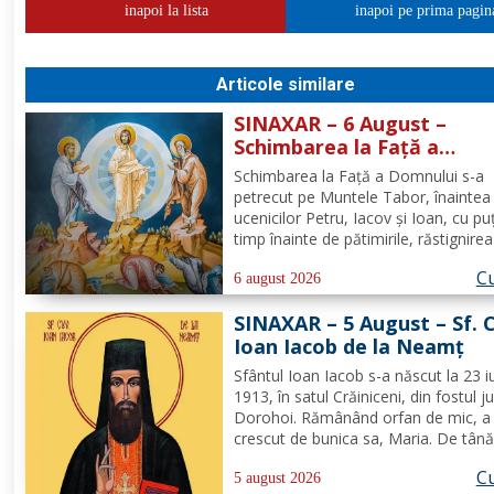
inapoi la lista
inapoi pe prima pagin
Articole similare
SINAXAR – 6 August –
Schimbarea la Față a
Domnului (dezlegare la pe
Schimbarea la Față a Domnului s-a
petrecut pe Muntele Tabor, înaintea
ucenicilor Petru, Iacov și Ioan, cu pu
timp înainte de pătimirile, răstignirea
îngroparea Mântuitorului nostru Iisu
Cu
Hristos. Urcându-Se pe munte, Hrist
6 august 2026
Domnul S-a depărtat puţin de ucenici
SINAXAR – 5 August – Sf. 
suindu-Se pe un loc mai...
Ioan Iacob de la Neamţ
Sfântul Ioan Iacob s-a născut la 23 iu
1913, în satul Crăiniceni, din fostul j
Dorohoi. Rămânând orfan de mic, a 
crescut de bunica sa, Maria. De tână
dorit să devină călugăr, de aceea, la
Cu
vârsta de 20 de ani, și-a îndreptat pa
5 august 2026