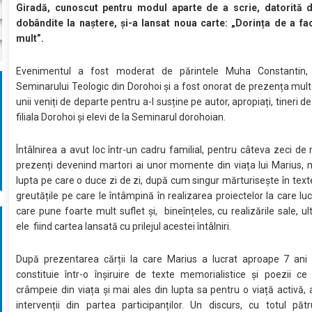
Giradă, cunoscut pentru modul aparte de a scrie, datorită diz
dobândite la naștere, și-a lansat noua carte: „Dorința de a fa
mult”.
Evenimentul a fost moderat de părintele Muha Constantin, 
Seminarului Teologic din Dorohoi și a fost onorat de prezența multo
unii veniți de departe pentru a-l susține pe autor, apropiați, tineri 
filiala Dorohoi și elevi de la Seminarul dorohoian.
Întâlnirea a avut loc într-un cadru familial, pentru câteva zeci de 
prezenți devenind martori ai unor momente din viața lui Marius,
lupta pe care o duce zi de zi, după cum singur mărturisește în texte
greutățile pe care le întâmpină în realizarea proiectelor la care luc
care pune foarte mult suflet și, bineînțeles, cu realizările sale, ul
ele fiind cartea lansată cu prilejul acestei întâlniri.
După prezentarea cărții la care Marius a lucrat aproape 7 ani 
constituie într-o înșiruire de texte memorialistice și poezii ce
crâmpeie din viața și mai ales din lupta sa pentru o viață activă, 
intervenții din partea participanților. Un discurs, cu totul păt