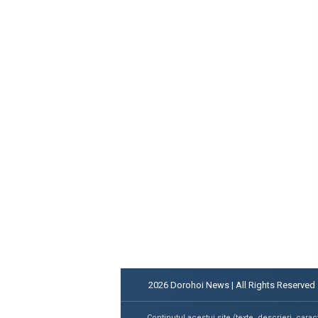
2026
Dorohoi News | All Rights Reserved
Continutul acestui site (texte, descrieri, carac