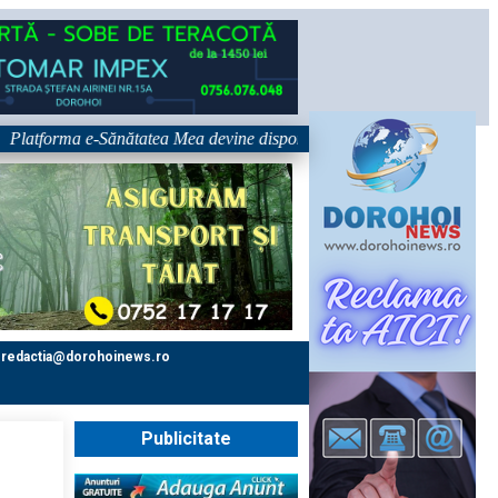
rma e-Sănătatea Mea devine disponibilă pe 1 septembrie: pacientul devine
redactia@dorohoinews.ro
Publicitate