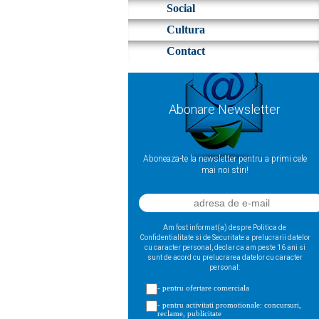
Social
Cultura
Contact
Abonare Newsletter
Aboneaza-te la newsletter pentru a primi cele
mai noi stiri!
Am fost informat(a) despre Politica de
Confidentialitate si de Securitate a prelucrarii datelor
cu caracter personal, declar ca am peste 16 ani si
sunt de acord cu prelucrarea datelor cu caracter
personal:
- pentru ofertare comerciala
- pentru activitati promotionale: concursuri,
reclame, publicitate