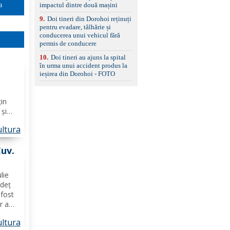
impactul dintre două mașini
a
9
.
Doi tineri din Dorohoi reținuți
pentru evadare, tâlhărie și
conducerea unui vehicul fără
permis de conducere
10
.
Doi tineri au ajuns la spital
în urma unui accident produs la
ieșirea din Dorohoi - FOTO
şte)
țin
 și
s
ltura
os-
 şi,
Cuv.
lie
udeț
fost
r a
ltura
șii