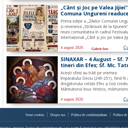
spre Mănăstirea Neamț. La 8 aprilie
„Cânt și Joc pe Valea Jijiei”
rasoforul...
Comuna Ungureni readuce
viață tradiția
Prima ediție a „Zilelor Comunei Ungu
și revenirea „Strânsurii de la Epureni
reuni comunitatea în cadrul Festivalu
Internațional „Cânt și Joc pe Valea Jiji
UNGURENI, Botoșani – În perioada
Cu
16 august 2026, comuna Ungureni v
4 august 2026
Galerie foto
găzdui unul dintre cele mai ample
SINAXAR – 4 August – Sf. 
evenimente culturale...
tineri din Efes; Sf. Mc. Tat
Aceşti sfinţi au trăit pe vremea
împăratului Deciu (249-251), fiind fii 
dregătorului cetăţii Efes şi toţi crede
Mântuitorul Iisus Hristos, mărturisin
îndrăzneală că sunt creştini. Auzind
Cu
împăratul că ei sunt mărturisitori ai l
4 august 2026
Hristos, i-a chemat la judecată. În faţ
Deciu, cei...
Setari cookies
Despre noi
Politica de confidențialitate
Politica de
teristici, imagini, forma de prezentare etc.) nu poate fi reprodus sau utilizat fara acord