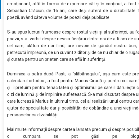
emoționant, atât în forma de exprimare cât și în conținut, a fost 
Sebastian Crăciun, de 16 ani, care deși suferă de o dizabilitate fi
poezii, având câteva volume de poezii deja publicate.
S-au spus lucruri frumoase despre rostul vieții și al suferinței, au f
poezii, s-a vorbit despre nevoia fiecărui dintre noi de a fi om de su
cel care, alături de noi fiind, are nevoie de gândul nostru bun,
petrecută împreună, de un cuvânt ziditor și de ce nu chiar de o rugă
și curată pentru un prieten care se află în suferință.
Duminica a patra după Paști, a “slăbănogului”, așa cum este pre
calendarul ortodox , a fost pentru Marius Giradă și pentru cei care
și îl prețuim pentru tenacitatea și optimismul pe care îl dăruiește ce
o zi de lumină și de împlinire sufletească. S-a mai discutat despre u
care lucrează Marius în ultimul timp, cel al realizării unui centru c
ajutor de specialitate dar și posibilități de dobândire a unei vieți 
persoanelor cu dizabilități.
Mai multe informații despre cartea lansată precum și despre posibil
o cumpăra se pot găsi pe blogu