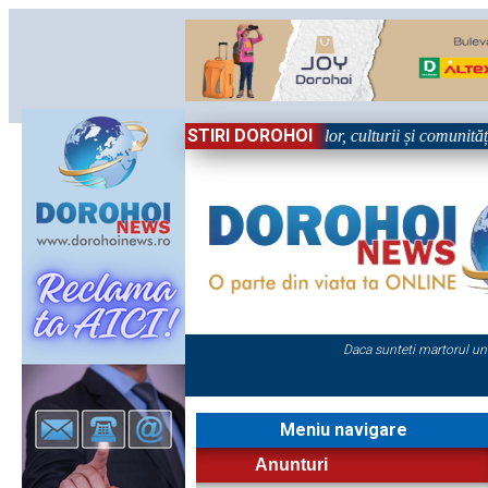
STIRI DOROHOI
Sărbătoare!” – trei zile dedicate tradițiilor, culturii și comunității Tre
Daca sunteti martorul un
Meniu navigare
Anunturi