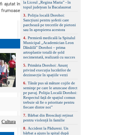
la Liceul „Regina Maria” - în
împreună cu un set de
i ajutat în
topul județean la Bacalaureat
anvelope de iarnă.
le frumoase
3
.
Poliția locală Dorohoi:
Sancțiuni pentru șoferii care
parchează pe trecerile de pietoni
sau în apropierea acestora
4
.
Premieră medicală la Spitalul
Municipal „Academician Leon
Dănăilă” Dorohoi – prima
artroplastie totală de șold
necimentată, realizată cu succes
5
.
Primăria Dorohoi: Anunț
privind execuția lucrărilor de
dezinsecție în spațiile verzi
6
.
Tânăr pus să măture cojile de
seminţe pe care le aruncase direct
pe pavaj. Poliţia Locală Dorohoi:
Respectul față de spațiul comun
trebuie să fie o prioritate pentru
fiecare dintre noi”
7
.
Bărbat din Broscăuți reținut
pentru violență în familie
Cultura
8
.
Accident la Pădureni. Un
bărbat a ajuns la spital după