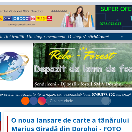
i tradiții. Un singur eveniment. O singură sărbătoare!
•
Platfo
or evenimente importante va rugam sa ne contactati la tel:
0749.877.802
sau email:
O noua lansare de carte a tânărului
Marius Giradă din Dorohoi - FOTO