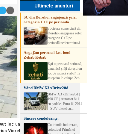
Ultimele anunturi
SC din Dorohoi angajează șofer
categoria C+E pe perioadă
nedeterminată
Societate comercială din
Dorohoi angajează șofer
categoria C+E pe
perioadă nedeterminată.
Candidatul trebuie să
Angajăm personal fast-food –
aibă experiență și atestat
Zehab Kebab
transport marfă. Pentru
detalii, vă rog să sunați la
Ești o persoană serioasă,
numărul de telefon.
dinamică și îți dorești un
loc de muncă stabil? Te
așteptăm în echipa Zehab
Kebab! Posturi
Vând BMW X3 xDrive20d
disponibile: -
SHAORMAR AJUTOR
BMW X3 xDrive20d |
BUCATAR 2/posturi -
190 CP | Automat 8+1
LUCRATOR
cu padele | Euro 6 | 2014
COMERCIAL
– SUV diesel cu
VANZATOR /2 posturi
tracțiune integrală,
OFERIM : Contract de
Sincere condoleanțe!
perfect pentru cei care
muncă Program flexibil
doresc performanță,
vut loc un
Cu inimile îndurerate,
Salariu motivant, în
confort și siguranță în
colectivul Primăriei
ius Viorel
funcție de experienț
orice condiții.