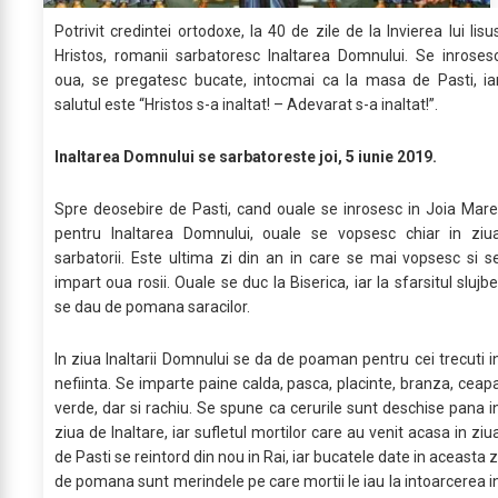
Potrivit credintei ortodoxe, la 40 de zile de la Invierea lui Iisu
Hristos, romanii sarbatoresc Inaltarea Domnului. Se inroses
oua, se pregatesc bucate, intocmai ca la masa de Pasti, ia
salutul este “Hristos s-a inaltat! – Adevarat s-a inaltat!”.
Inaltarea Domnului se sarbatoreste joi, 5 iunie 2019.
Spre deosebire de Pasti, cand ouale se inrosesc in Joia Mare
pentru Inaltarea Domnului, ouale se vopsesc chiar in ziu
sarbatorii. Este ultima zi din an in care se mai vopsesc si s
impart oua rosii. Ouale se duc la Biserica, iar la sfarsitul slujbe
se dau de pomana saracilor.
In ziua Inaltarii Domnului se da de poaman pentru cei trecuti i
nefiinta. Se imparte paine calda, pasca, placinte, branza, ceap
verde, dar si rachiu. Se spune ca cerurile sunt deschise pana i
ziua de Inaltare, iar sufletul mortilor care au venit acasa in ziu
de Pasti se reintord din nou in Rai, iar bucatele date in aceasta z
de pomana sunt merindele pe care mortii le iau la intoarcerea i