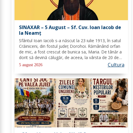
SINAXAR – 5 August – Sf. Cuv. Ioan Iacob de
la Neamţ
Sfântul Ioan Iacob s-a născut la 23 iulie 1913, în satul
Crăiniceni, din fostul județ Dorohoi. Rămânând orfan
de mic, a fost crescut de bunica sa, Maria. De tânăr a
dorit să devină călugăr, de aceea, la vârsta de 20 de
ani, și-a îndreptat pașii spre Mănăstirea Neamț. La 8
Cultura
5 august 2026
aprilie 1936, rasoforul...