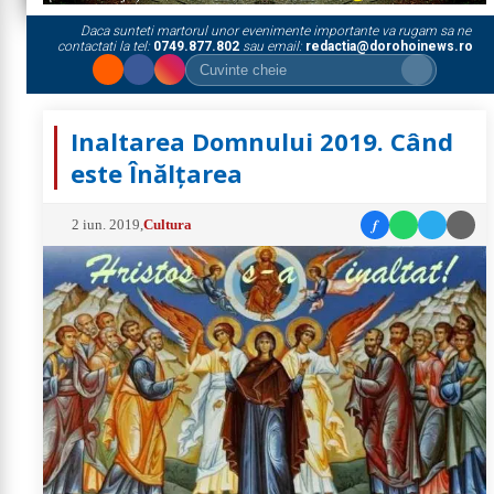
Daca sunteti martorul unor evenimente importante va rugam sa ne
contactati la tel:
0749.877.802
sau email:
redactia@dorohoinews.ro
Inaltarea Domnului 2019. Când
este Înălțarea
f
2 iun. 2019
,
Cultura