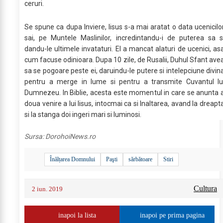
ceruri.
Se spune ca dupa Inviere, Iisus s-a mai aratat o data ucenicilo
sai, pe Muntele Maslinilor, incredintandu-i de puterea sa s
dandu-le ultimele invataturi. El a mancat alaturi de ucenici, as
cum facuse odinioara. Dupa 10 zile, de Rusalii, Duhul Sfant ave
sa se pogoare peste ei, daruindu-le putere si intelepciune divin
pentru a merge in lume si pentru a transmite Cuvantul lu
Dumnezeu. In Biblie, acesta este momentul in care se anunta 
doua venire a lui Iisus, intocmai ca si Inaltarea, avand la dreapt
si la stanga doi ingeri mari si luminosi.
Sursa:
DorohoiNews.ro
Înălțarea Domnului
Paşti
sărbătoare
Stiri
Cultura
2 iun. 2019
inapoi la lista
inapoi pe prima pagina