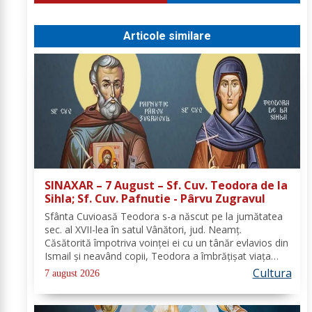
Articole similare
SINAXAR – 7 August – Sf. Cuv. Teodora de la
Sihla; Sf. Cuv. Pafnutie - Pârvu Zugravul
Sfânta Cuvioasă Teodora s-a născut pe la jumătatea
sec. al XVII-lea în satul Vânători, jud. Neamţ.
Căsătorită împotriva voinţei ei cu un tânăr evlavios din
Ismail şi neavând copii, Teodora a îmbrăţişat viaţa
monahală la Schitul Vărzăreşti, Vrancea, iar soţul ei,
Cultura
7 august 2026
de asemenea, s-a călugărit la...