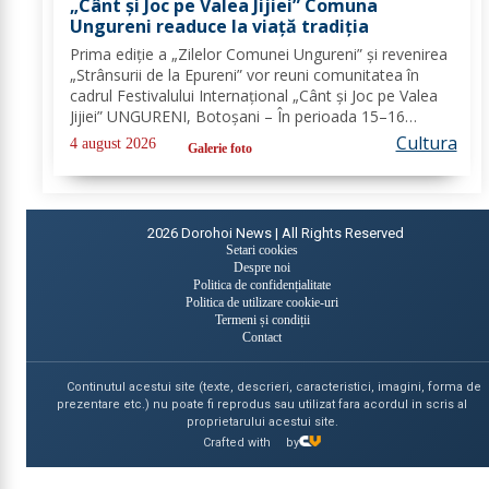
„Cânt și Joc pe Valea Jijiei” Comuna
Ungureni readuce la viață tradiția
Prima ediție a „Zilelor Comunei Ungureni” și revenirea
„Strânsurii de la Epureni” vor reuni comunitatea în
cadrul Festivalului Internațional „Cânt și Joc pe Valea
Jijiei” UNGURENI, Botoșani – În perioada 15–16
august 2026, comuna Ungureni va găzdui unul dintre
Cultura
4 august 2026
Galerie foto
cele mai ample evenimente culturale...
2026
Dorohoi News | All Rights Reserved
Setari cookies
Despre noi
Politica de confidențialitate
Politica de utilizare cookie-uri
Termeni și condiții
Contact
Continutul acestui site (texte, descrieri, caracteristici, imagini, forma de
prezentare etc.) nu poate fi reprodus sau utilizat fara acordul in scris al
proprietarului acestui site.
Crafted with
by