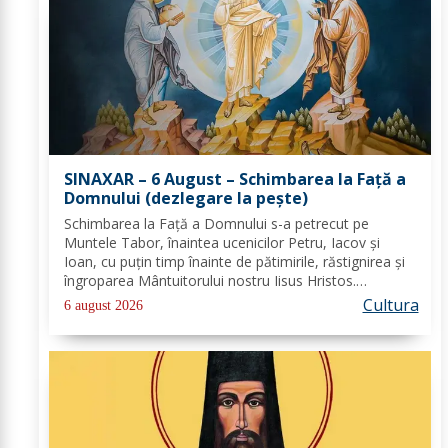
SINAXAR – 6 August – Schimbarea la Față a
Domnului (dezlegare la peşte)
Schimbarea la Față a Domnului s-a petrecut pe
Muntele Tabor, înaintea ucenicilor Petru, Iacov și
Ioan, cu puțin timp înainte de pătimirile, răstignirea și
îngroparea Mântuitorului nostru Iisus Hristos.
Urcându-Se pe munte, Hristos-Domnul S-a depărtat
Cultura
6 august 2026
puţin de ucenici şi, suindu-Se pe un loc mai...