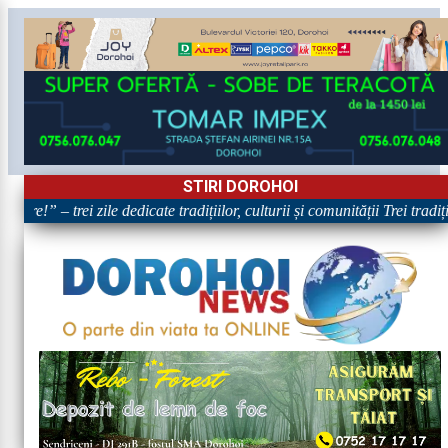
STIRI DOROHOI
are!” – trei zile dedicate tradițiilor, culturii și comunității Trei tradi