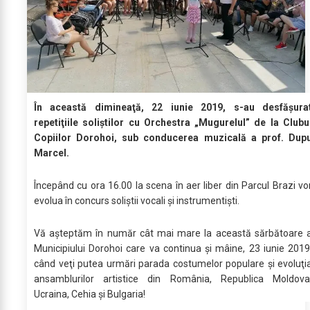
În această dimineaţă, 22 iunie 2019, s-au desfăşura
repetiţiile soliştilor cu Orchestra „Mugurelul” de la Clubu
Copiilor Dorohoi, sub conducerea muzicală a prof. Dup
Marcel.
Începând cu ora 16.00 la scena în aer liber din Parcul Brazi vo
evolua în concurs soliştii vocali şi instrumentişti.
Vă aşteptăm în număr cât mai mare la această sărbătoare 
Municipiului Dorohoi care va continua şi mâine, 23 iunie 2019
când veţi putea urmări parada costumelor populare şi evoluţi
ansamblurilor artistice din România, Republica Moldova
Ucraina, Cehia şi Bulgaria!