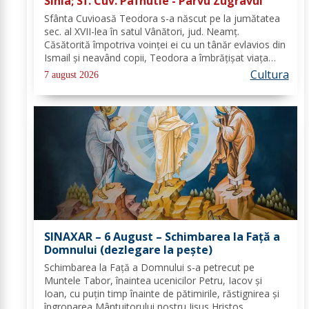
Sihla; Sf. Cuv. Pafnutie - Pârvu Zugravul
Sfânta Cuvioasă Teodora s-a născut pe la jumătatea
sec. al XVII-lea în satul Vânători, jud. Neamţ.
Căsătorită împotriva voinţei ei cu un tânăr evlavios din
Ismail şi neavând copii, Teodora a îmbrăţişat viaţa
monahală la Schitul Vărzăreşti, Vrancea, iar soţul ei,
Cultura
7 august 2026
de asemenea, s-a călugărit la...
SINAXAR – 6 August – Schimbarea la Față a
Domnului (dezlegare la peşte)
Schimbarea la Față a Domnului s-a petrecut pe
Muntele Tabor, înaintea ucenicilor Petru, Iacov și
Ioan, cu puțin timp înainte de pătimirile, răstignirea și
îngroparea Mântuitorului nostru Iisus Hristos.