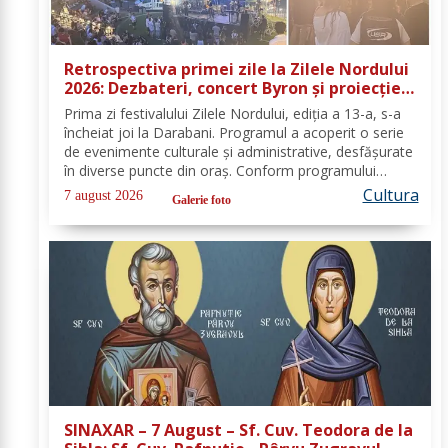
Retrospectiva primei zile la Zilele Nordului
2026: Dezbateri, concert Byron și proiecție
de film
Prima zi festivalului Zilele Nordului, ediția a 13-a, s-a
încheiat joi la Darabani. Programul a acoperit o serie
de evenimente culturale și administrative, desfășurate
în diverse puncte din oraș. Conform programului
oficial comunicat de Asociația Nord, mai jos se
Cultura
7 august 2026
Galerie foto
regăsește sinteza activităților,...
SINAXAR – 7 August – Sf. Cuv. Teodora de la