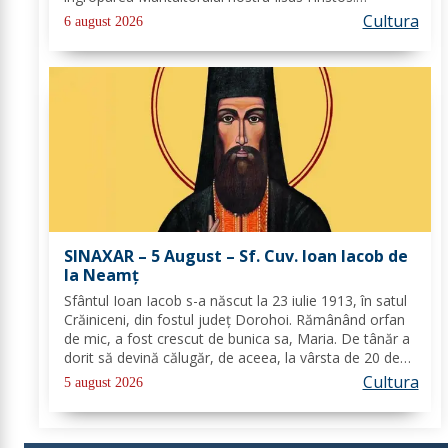
Urcându-Se pe munte, Hristos-Domnul S-a depărtat
Cultura
6 august 2026
puţin de ucenici şi, suindu-Se pe un loc mai...
SINAXAR – 5 August – Sf. Cuv. Ioan Iacob de
la Neamţ
Sfântul Ioan Iacob s-a născut la 23 iulie 1913, în satul
Crăiniceni, din fostul județ Dorohoi. Rămânând orfan
de mic, a fost crescut de bunica sa, Maria. De tânăr a
dorit să devină călugăr, de aceea, la vârsta de 20 de
ani, și-a îndreptat pașii spre Mănăstirea Neamț. La 8
Cultura
5 august 2026
aprilie 1936, rasoforul...