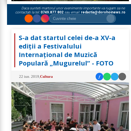
Daca sunteti martorul unor evenimente importante va rugam sa ne
contactati la tel:
0749.877.802
sau email:
redactia@dorohoinews.ro
S-a dat startul celei de-a XV-a
ediţii a Festivalului
Internaţional de Muzică
Populară „Mugurelul” - FOTO
f
22 iun. 2019
,
Cultura