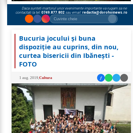
Daca sunteti martorul unor evenimente importante va rugam sa ne
contactati la tel:
0749.877.802
sau email:
redactia@dorohoinews.ro
Bucuria jocului și buna
dispoziție au cuprins, din nou,
curtea bisericii din Ibănești -
FOTO
f
1 aug. 2019
,
Cultura