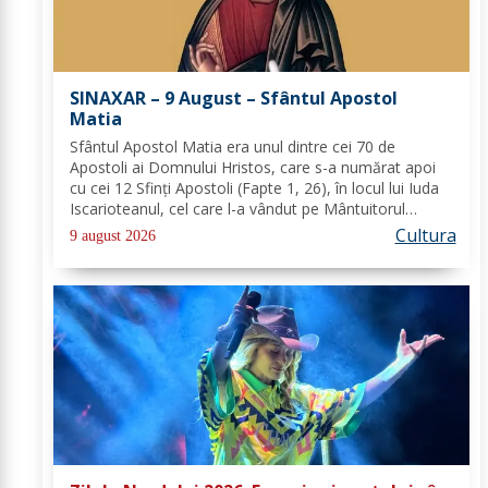
SINAXAR – 9 August – Sfântul Apostol
Matia
Sfântul Apostol Matia era unul dintre cei 70 de
Apostoli ai Domnului Hristos, care s-a numărat apoi
cu cei 12 Sfinţi Apostoli (Fapte 1, 26), în locul lui Iuda
Iscarioteanul, cel care l-a vândut pe Mântuitorul
pentru 30 de arginţi. După Învierea şi Înălţarea la cer a
Cultura
9 august 2026
Domnului, comunitatea...