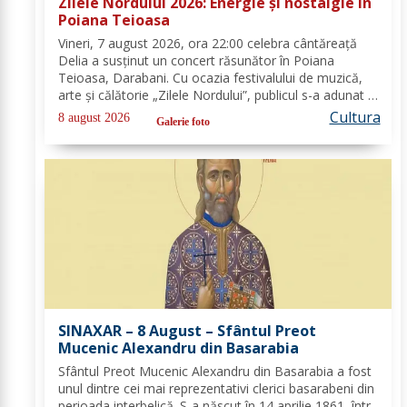
Zilele Nordului 2026: Energie și nostalgie în
Poiana Teioasa
Vineri, 7 august 2026, ora 22:00 celebra cântăreață
Delia a susținut un concert răsunător în Poiana
Teioasa, Darabani. Cu ocazia festivalului de muzică,
arte și călătorie „Zilele Nordului”, publicul s-a adunat în
acest colț de natură, bucurându-se de noaptea
Cultura
8 august 2026
Galerie foto
călduroasă și peisajul unei oaze verzi,...
SINAXAR – 8 August – Sfântul Preot
Mucenic Alexandru din Basarabia
Sfântul Preot Mucenic Alexandru din Basarabia a fost
unul dintre cei mai reprezentativi clerici basarabeni din
perioada interbelică. S-a născut în 14 aprilie 1861, într-