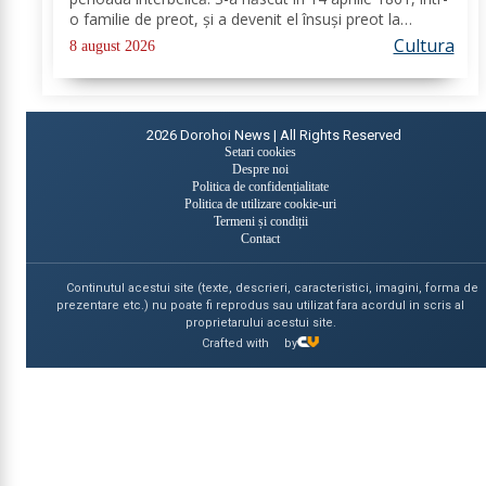
o familie de preot, și a devenit el însuși preot la
Biserica „Aleksandr Nevski” din Călăraşi-sat, în
Cultura
8 august 2026
Republica Moldova de azi. A...
2026
Dorohoi News | All Rights Reserved
Setari cookies
Despre noi
Politica de confidențialitate
Politica de utilizare cookie-uri
Termeni și condiții
Contact
Continutul acestui site (texte, descrieri, caracteristici, imagini, forma de
prezentare etc.) nu poate fi reprodus sau utilizat fara acordul in scris al
proprietarului acestui site.
Crafted with
by