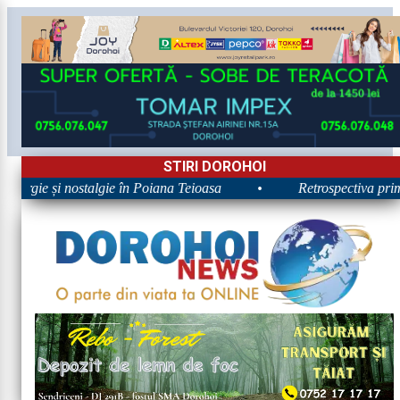
STIRI DOROHOI
nergie și nostalgie în Poiana Teioasa
•
Retrospectiva primei 