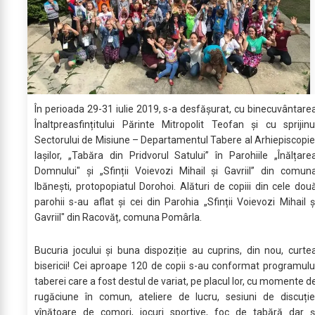
În perioada 29-31 iulie 2019, s-a desfășurat, cu binecuvântare
Înaltpreasfințitului Părinte Mitropolit Teofan și cu sprijinu
Sectorului de Misiune – Departamentul Tabere al Arhiepiscopie
Iașilor, „Tabăra din Pridvorul Satului” în Parohiile „Înălțare
Domnului" și „Sfinții Voievozi Mihail și Gavriil” din comun
Ibănești, protopopiatul Dorohoi. Alături de copiii din cele dou
parohii s-au aflat și cei din Parohia „Sfinții Voievozi Mihail ș
Gavriil" din Racovăț, comuna Pomârla.
Bucuria jocului și buna dispoziție au cuprins, din nou, curte
bisericii! Cei aproape 120 de copii s-au conformat programulu
taberei care a fost destul de variat, pe placul lor, cu momente d
rugăciune în comun, ateliere de lucru, sesiuni de discuție
vînătoare de comori, jocuri sportive, foc de tabără dar ș