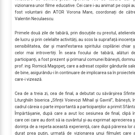
vizionarea unor filme educative. Cei care i-au animat pe copii a
fost voluntarii din ATOR Vorona Mare, coordonați de cătr
Valentin Neculaescu.
Primele două zile de tabără, prin discuțiile cu preotul, atelierel
de lucru și prin celelalte activități, au scos la suprafață inocența
sensibilitatea, dar și manifestarea spiritului copilăriei chiar ș
celor mai introvertiți. În seara focului de tabără, alături d
participanți, a fost prezent și primarul comunei Ibănești, domnu
prof. ing. Romică Magopeţ, care a adresat copiilor gândurile sal
de bine, asigurându-i în continuare de implicarea sa în proiectel
care-i vizează.
Cea de a treia zi, cea de final, a debutat cu săvârșirea Sfinte
Liturghiiîn biserica „Sfinții Voievozi Mihail și Gavriil”, Ibănești, î
cadrul căreia o parte importantă a participanților a primit Sfânt
Împărtășanie, după care a avut loc sesiunea de final, clipă î
care cei care au dorit să ia cuvântul și-au exprimat aprecierea ș
dorința de a repeta această experiență, care după părerea lor 
durat prea puţin, urmată de vizionarea unui filmuleţ care 