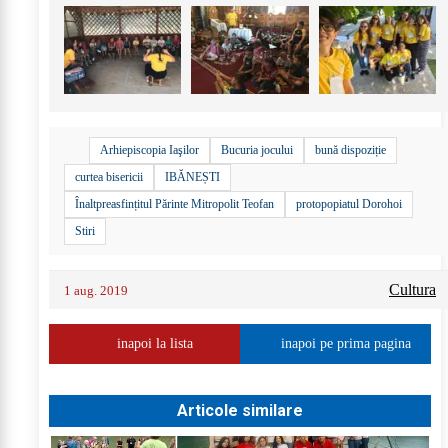
Arhiepiscopia Iaşilor
Bucuria jocului
bună dispoziție
curtea bisericii
IBĂNEȘTI
Înaltpreasfințitul Părinte Mitropolit Teofan
protopopiatul Dorohoi
Stiri
Cultura
1 aug. 2019
inapoi la lista
inapoi pe prima pagina
Articole similare