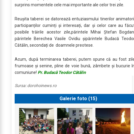
surprins momentele cele mai importante ale celor trei zile.
Reușita taberei se datorează entuziasmului tinerilor animatori
participanților cuminți și interesați, dar și celor care au făcu
posibile trăirile acestor zile,părintele Mihai Ștefan Bogdan
părintele Berechea Vasile Ovidiu șipărintele Budacă Teodo
Cătălin, secondați de doamnele preotese.
Acum, după terminarea taberei, putem spune că au fost zil
frumoase și senine, pline de voie bună, zâmbete și bucurie î
comuniune!
Pr. Budacă Teodor Cătălin
Sursa:
dorohoinews.ro
Galerie foto (
15
)