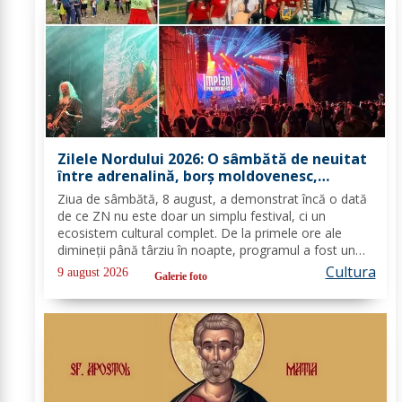
Zilele Nordului 2026: O sâmbătă de neuitat
între adrenalină, borș moldovenesc,
ateliere și concerte
Ziua de sâmbătă, 8 august, a demonstrat încă o dată
de ce ZN nu este doar un simplu festival, ci un
ecosistem cultural complet. De la primele ore ale
dimineții până târziu în noapte, programul a fost un
maraton (la propriu și la figurat) de emoții, gusturi,
Cultura
9 august 2026
Galerie foto
dezbateri și decibeli, transformând...