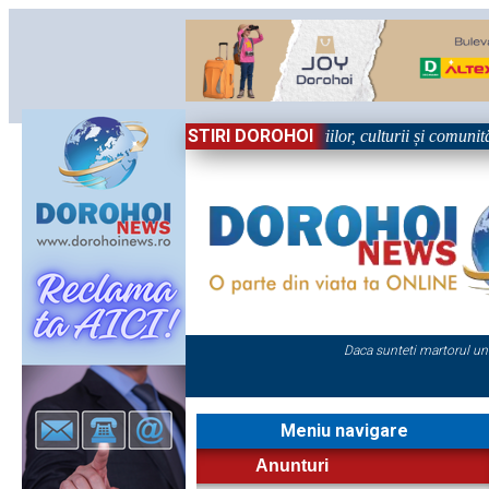
STIRI DOROHOI
n Sărbătoare!” – trei zile dedicate tradițiilor, culturii și comunității T
Daca sunteti martorul un
Meniu navigare
Anunturi