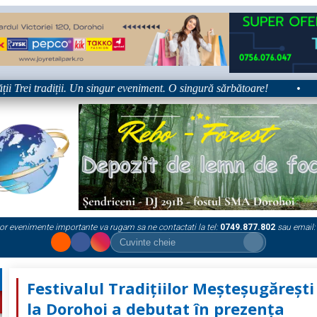
rei tradiții. Un singur eveniment. O singură sărbătoare!
•
Plat
or evenimente importante va rugam sa ne contactati la tel:
0749.877.802
sau email:
Festivalul Tradițiilor Meșteșugărești
la Dorohoi a debutat în prezența