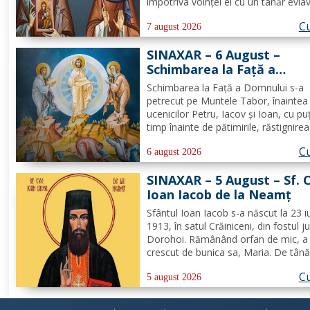
împotriva voinţei ei cu un tânăr evla
din Ismail şi neavând copii, Teodora
Cu
îmbrăţişat viaţa monahală la Schitul
7 august 2026
Vărzăreşti, Vrancea, iar soţul ei, de
SINAXAR – 6 August –
asemenea, s-a călugărit la...
Schimbarea la Față a
Domnului (dezlegare la pe
Schimbarea la Față a Domnului s-a
petrecut pe Muntele Tabor, înaintea
ucenicilor Petru, Iacov și Ioan, cu pu
timp înainte de pătimirile, răstignirea
îngroparea Mântuitorului nostru Iisu
Cu
Hristos. Urcându-Se pe munte, Hrist
6 august 2026
Domnul S-a depărtat puţin de ucenici
SINAXAR – 5 August – Sf. 
suindu-Se pe un loc mai...
Ioan Iacob de la Neamţ
Sfântul Ioan Iacob s-a născut la 23 iu
1913, în satul Crăiniceni, din fostul j
Dorohoi. Rămânând orfan de mic, a 
crescut de bunica sa, Maria. De tână
dorit să devină călugăr, de aceea, la
Cu
vârsta de 20 de ani, și-a îndreptat pa
5 august 2026
spre Mănăstirea Neamț. La 8 aprilie
rasoforul...