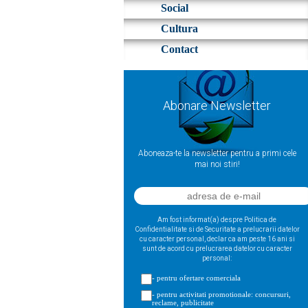
Social
Cultura
Contact
Abonare Newsletter
Aboneaza-te la newsletter pentru a primi cele
mai noi stiri!
Am fost informat(a) despre Politica de
Confidentialitate si de Securitate a prelucrarii datelor
cu caracter personal, declar ca am peste 16 ani si
sunt de acord cu prelucrarea datelor cu caracter
personal:
- pentru ofertare comerciala
- pentru activitati promotionale: concursuri,
reclame, publicitate