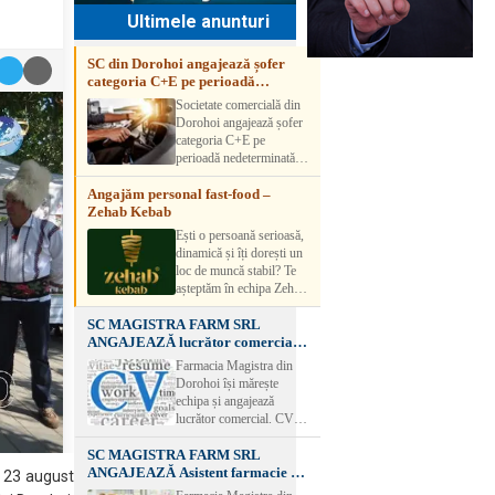
Ultimele anunturi
SC din Dorohoi angajează șofer
categoria C+E pe perioadă
nedeterminată
Societate comercială din
Dorohoi angajează șofer
categoria C+E pe
perioadă nedeterminată.
Candidatul trebuie să
Angajăm personal fast-food –
aibă experiență și atestat
Zehab Kebab
transport marfă. Pentru
detalii, vă rog să sunați la
Ești o persoană serioasă,
numărul de telefon.
dinamică și îți dorești un
loc de muncă stabil? Te
așteptăm în echipa Zehab
Kebab! Posturi
SC MAGISTRA FARM SRL
disponibile: -
ANGAJEAZĂ lucrător comercial –
SHAORMAR AJUTOR
DOROHOI
BUCATAR 2/posturi -
Farmacia Magistra din
LUCRATOR
Dorohoi își mărește
COMERCIAL
echipa și angajează
VANZATOR /2 posturi
lucrător comercial. CV-
OFERIM : Contract de
urile se pot depune: * la
muncă Program flexibil
SC MAGISTRA FARM SRL
sediul Farmaciei
Salariu motivant, în
ANGAJEAZĂ Asistent farmacie –
Magistra – Bulevardul
i, 23 august
funcție de experienț
DOROHOI
Victoriei nr. 23, Dorohoi