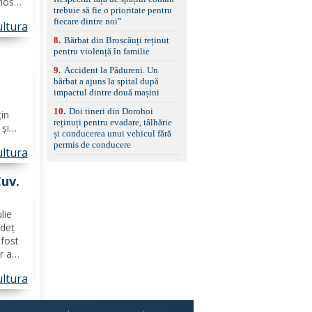
vios
set de covorașe din
trebuie să fie o prioritate pentru
cauciuc/pvc. -Se vinde
 a
fiecare dintre noi”
ltura
împreună cu un set de
anvelope de iarnă.
8
.
Bărbat din Broscăuți reținut
pentru violență în familie
9
.
Accident la Pădureni. Un
bărbat a ajuns la spital după
şte)
impactul dintre două mașini
10
.
Doi tineri din Dorohoi
țin
reținuți pentru evadare, tâlhărie
 și
și conducerea unui vehicul fără
s
permis de conducere
ltura
os-
 şi,
Cuv.
lie
udeț
fost
r a
ltura
șii
 1936,