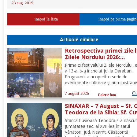
23 aug. 2019
inapoi la lista
inapoi pe prima pagin
Articole similare
Retrospectiva primei zile 
Zilele Nordului 2026:
Dezbateri, concert Byron 
Prima zi festivalului Zilele Nordului, e
proiecție de film
a 13-a, s-a încheiat joi la Darabani.
Programul a acoperit o serie de
evenimente culturale și administrativ
desfășurate în diverse puncte din or
Cu
Conform programului oficial comuni
7 august 2026
Galerie foto
de Asociația Nord, mai jos se regăs
SINAXAR – 7 August – Sf. 
sinteza activităților,...
Teodora de la Sihla; Sf. Cu
Pafnutie - Pârvu Zugravul
Sfânta Cuvioasă Teodora s-a născut
jumătatea sec. al XVII-lea în satul
Vânători, jud. Neamţ. Căsătorită