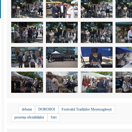
+
12
debutat
DOROHOI
Festivalul Tradițiilor Meșteșugărești
prezența oficialităților
Stiri