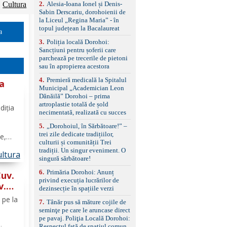
control, asistent
2
.
Alesia-Ioana Ionel și Denis-
Cultura
schimbare bandă și
Sabin Derscariu, dorohoienii de
menținere bandă Faruri
la Liceul „Regina Maria” - în
bi-xenon adaptive cu
topul județean la Bacalaureat
a
funcție Cornering,
3
.
Poliția locală Dorohoi:
asistent fază lungă
Sancțiuni pentru șoferii care
automată , lumini de zi
parchează pe trecerile de pietoni
LED, proiectoare ceață
sau în apropierea acestora
LED, spălătoare faruri
Senzori parcare
4
.
Premieră medicală la Spitalul
la
față/spate, cameră
Municipal „Academician Leon
marșarier Keyless entry
Dănăilă” Dorohoi – prima
& start, geamuri electrice
și
artroplastie totală de șold
diția
față/spate, oglinzi
necimentată, realizată cu succes
electrice, încălzite și
rabatabile Sistem hands-
5
.
„Dorohoiul, în Sărbătoare!” –
free, Bluetooth, USB
trei zile dedicate tradițiilor,
e,
Sistem start/stop, frână
culturii și comunității Trei
aș.
de parcare electrică,
tradiții. Un singur eveniment. O
ltura
cat
anvelope vară runflat
singură sărbătoare!
Control presiune pneuri,
ește
6
.
Primăria Dorohoi: Anunț
filtru de particule,
Cuv.
privind execuția lucrărilor de
standard Euro 6 Trapă
v.
dezinsecție în spațiile verzi
panoramică, geamuri
spate fumurii Carlig de
 pe la
7
.
Tânăr pus să măture cojile de
remorcare Bonus: -
seminţe pe care le aruncase direct
Covorașe textile montate
pe pavaj. Poliţia Locală Dorohoi:
pe mașină. -Ofer și un
Respectul față de spațiul comun