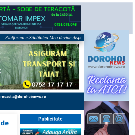
forma e-Sănătatea Mea devine disponibilă pe 1 septembrie: pacientul devi
redactia@dorohoinews.ro
Publicitate
 de