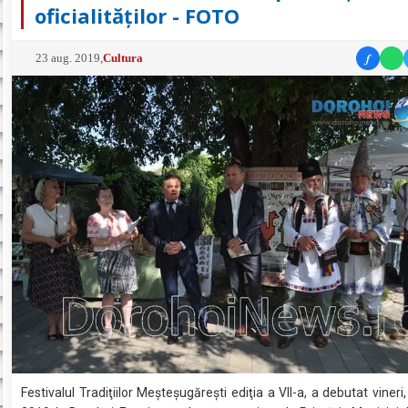
oficialităților - FOTO
f
23 aug. 2019
,
Cultura
Festivalul Tradiţiilor Meşteşugăreşti ediţia a VII-a, a debutat viner