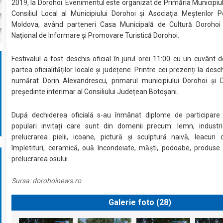
2019, la Dorohoi. Evenimentul este organizat de Primăria Municipiul
Consiliul Local al Municipiului Dorohoi și Asociaţia Meşterilor P
Moldova, având parteneri Casa Municipală de Cultură Dorohoi 
Național de Informare și Promovare Turistică Dorohoi.
Festivalul a fost deschis oficial în jurul orei 11:00 cu un cuvânt d
partea oficialităților locale și județene. Printre cei prezenți la des
numărat Dorin Alexandrescu, primarul municipiului Dorohoi și Do
președinte interimar al Consiliului Județean Botoșani.
După dechiderea oficială s-au înmânat diplome de participare 
populari invitați care sunt din domenii precum: lemn, industri
prelucrarea pielii, icoane, pictură și sculptură naivă, leacuri 
împletituri, ceramică, ouă încondeiate, măşti, podoabe, produse 
prelucrarea osului.
Sursa:
dorohoinews.ro
Galerie foto (
28
)