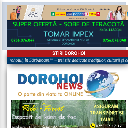
STIRI DOROHOI
orohoiul, în Sărbătoare!” – trei zile dedicate tradițiilor, culturii și co