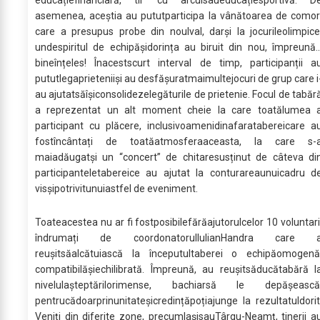
asemenea, aceștia au pututparticipa la vânătoarea de comor
care a presupus probe din noulval, darși la jocurileolimpice
undespiritul de echipășidorința au biruit din nou, împreună..
bineînțeles! Înacestscurt interval de timp, participanții a
pututlegaprieteniiși au desfășuratmaimultejocuri de grup care i
au ajutatsăîșiconsolidezelegăturile de prietenie. Focul de tabăr
a reprezentat un alt moment cheie la care toatălumea 
participant cu plăcere, inclusivoamenidinafaratabereicare a
fostîncântați de toatăatmosferaaceasta, la care s-
maiadăugatși un “concert” de chitaresusținut de câteva di
participanteletabereice au ajutat la conturareaunuicadru d
visșipotrivitunuiastfel de eveniment.
Toateacestea nu ar fi fostposibilefărăajutorulcelor 10 voluntari
îndrumați de coordonatorulIulianHandra care 
reușitsăalcătuiască la începutultaberei o echipăomogenă
compatibilășiechilibrată. Împreună, au reușitsăducătabără l
nivelulașteptărilorimense, bachiarsă le depășească
pentrucădoarprinunitateșicredințăpoțiajunge la rezultatuldorit
Veniți din diferite zone, precumIașisauTârgu-Neamț, tinerii a