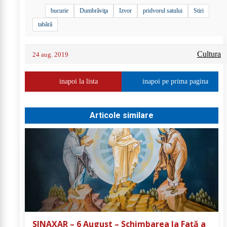
bucurie
Dumbrăviţa
Izvor
pridvorul satului
Stiri
tabără
Cultura
24 aug. 2019
inapoi la lista
inapoi pe prima pagina
Articole similare
SINAXAR – 6 August – Schimbarea la Față a