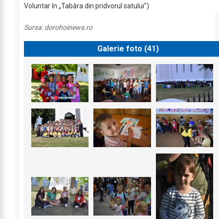
Voluntar în „Tabăra din pridvorul satului”)
Sursa:
dorohoinews.ro
Galerie foto (
41
)