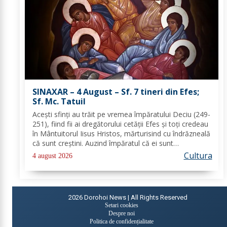
SINAXAR – 4 August – Sf. 7 tineri din Efes;
Sf. Mc. Tatuil
Aceşti sfinţi au trăit pe vremea împăratului Deciu (249-
251), fiind fii ai dregătorului cetăţii Efes şi toţi credeau
în Mântuitorul Iisus Hristos, mărturisind cu îndrăzneală
că sunt creştini. Auzind împăratul că ei sunt
mărturisitori ai lui Hristos, i-a chemat la judecată. În
Cultura
4 august 2026
faţa lui Deciu, cei...
2026
Dorohoi News | All Rights Reserved
Setari cookies
Despre noi
Politica de confidențialitate