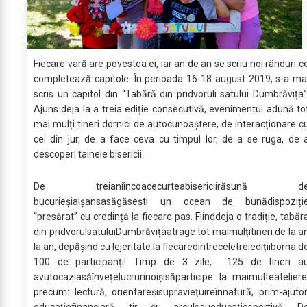
Fiecare vară are povestea ei, iar an de an se scriu noi rânduri c
completează capitole. În perioada 16-18 august 2019, s-a ma
scris un capitol din “Tabără din pridvoruli satului Dumbrăvița”
Ajuns deja la a treia ediție consecutivă, evenimentul adună to
mai mulți tineri dornici de autocunoaștere, de interacționare c
cei din jur, de a face ceva cu timpul lor, de a se ruga, de 
descoperi tainele bisericii.
De treianiîncoacecurteabisericiirăsună d
bucurieșiaișansasăgăsești un ocean de bunădispoziți
“presărat” cu credință la fiecare pas. Fiinddeja o tradiție, tabăr
din pridvorulsatuluiDumbrăvițaatrage tot maimulțitineri de la a
la an, depășind cu lejeritate la fiecaredintreceletreiedițiiborna d
100 de participanți! Timp de 3 zile, 125 de tineri a
avutocaziasăînvețelucrurinoișisăparticipe la maimulteateliere
precum: lectură, orientareșisupraviețuireînnatură, prim-ajutor
educațiefinanciară, tir cu arculsaueducațiesportivă. D