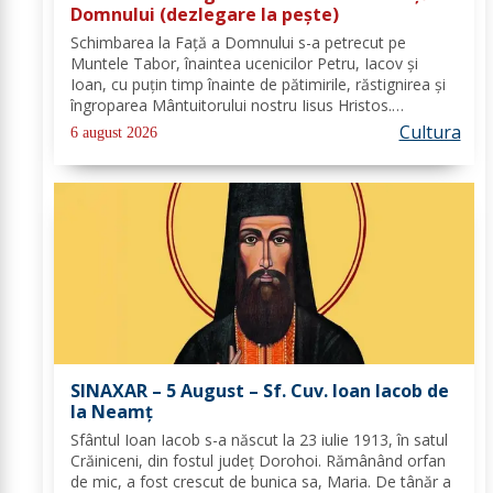
Domnului (dezlegare la peşte)
Schimbarea la Față a Domnului s-a petrecut pe
Muntele Tabor, înaintea ucenicilor Petru, Iacov și
Ioan, cu puțin timp înainte de pătimirile, răstignirea și
îngroparea Mântuitorului nostru Iisus Hristos.
Urcându-Se pe munte, Hristos-Domnul S-a depărtat
Cultura
6 august 2026
puţin de ucenici şi, suindu-Se pe un loc mai...
SINAXAR – 5 August – Sf. Cuv. Ioan Iacob de
la Neamţ
Sfântul Ioan Iacob s-a născut la 23 iulie 1913, în satul
Crăiniceni, din fostul județ Dorohoi. Rămânând orfan
de mic, a fost crescut de bunica sa, Maria. De tânăr a