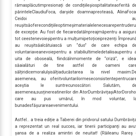
rămasplăcutimpresionați de condițiileșiospitalitateaoferită d
părinteleClaudiuFoca, darșide doamnapreoteasă, AlinaFoca
Ceidoi a
reușitsăoferecondițiileoptimeșimaterialelenecesarepentruder
de excepție. Au fost de fiecaredatăînpreajmăpentru a asigur
tot ceestenevoieșipentru a mulțumipetoțiceiprezenți. Împreun
au reușitsăalcătuiască un “duo” de care echipa d
voluntariaveanevoiepentru a stabiliultimeledetaliisaupentru 
uita de oboseală, fiindcăînmomente de “criză”, e idea
săaialături de tine astfel de oameni car
săîțiridicemoralulșisăîțiaducăstarea la nivel maxim.D
asemenea, au oferitvoluntarilormeseconsistentepentrucar
aceștia le suntrecunoscători. Salutăm, d
asemenea,susținereatinerilor din AtorDumbrăvițașiAtorDoroho
care au pus umărul, în mod voluntar, l
bunadesfășurareaevenimentului.
Astfel... a treia ediție a Taberei din pridvorul satului Dumbrăviț
a reprezentat un real succes, iar tinerii participanți au avu
șansa de a realiza amintiri de neuitat! (Răileanu Rareș 