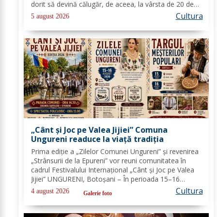
dorit să devină călugăr, de aceea, la vârsta de 20 de
ani, și-a îndreptat pașii spre Mănăstirea Neamț. La 8
Cultura
5 august 2026
aprilie 1936, rasoforul...
„Cânt și Joc pe Valea Jijiei” Comuna
Ungureni readuce la viață tradiția
Prima ediție a „Zilelor Comunei Ungureni” și revenirea
„Strânsurii de la Epureni” vor reuni comunitatea în
cadrul Festivalului Internațional „Cânt și Joc pe Valea
Jijiei” UNGURENI, Botoșani – În perioada 15–16
august 2026, comuna Ungureni va găzdui unul dintre
Cultura
4 august 2026
Galerie foto
cele mai ample evenimente culturale...