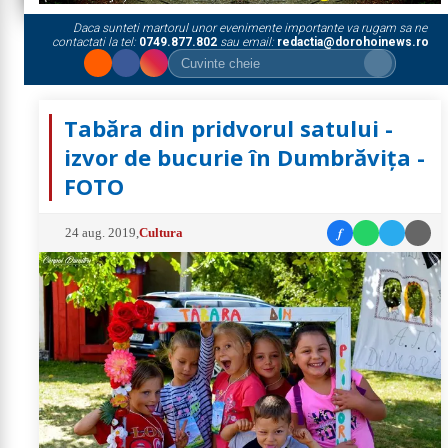
Daca sunteti martorul unor evenimente importante va rugam sa ne
contactati la tel:
0749.877.802
sau email:
redactia@dorohoinews.ro
Tabăra din pridvorul satului -
izvor de bucurie în Dumbrăvița -
FOTO
f
24 aug. 2019
,
Cultura