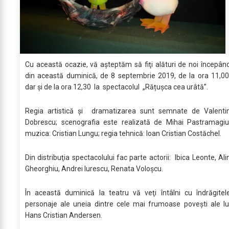
Cu această ocazie, vă aşteptăm să fiţi alături de noi începân
din această duminică, de 8 septembrie 2019, de la ora 11,00
dar şi de la ora 12,30 la spectacolul „Rățușca cea urâtă”.
Regia artistică şi dramatizarea sunt semnate de Valenti
Dobrescu; scenografia este realizată de Mihai Pastramagiu
muzica: Cristian Lungu; regia tehnică: Ioan Cristian Costăchel.
Din distribuţia spectacolului fac parte actorii: Ibica Leonte, Ali
Gheorghiu, Andrei Iurescu, Renata Voloșcu.
În această duminică la teatru vă veţi întâlni cu îndrăgitel
personaje ale uneia dintre cele mai frumoase poveşti ale lu
Hans Cristian Andersen.