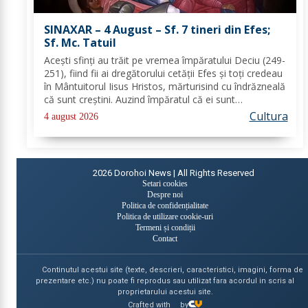
SINAXAR – 4 August – Sf. 7 tineri din Efes;
Sf. Mc. Tatuil
Aceşti sfinţi au trăit pe vremea împăratului Deciu (249-
251), fiind fii ai dregătorului cetăţii Efes şi toţi credeau
în Mântuitorul Iisus Hristos, mărturisind cu îndrăzneală
că sunt creştini. Auzind împăratul că ei sunt
mărturisitori ai lui Hristos, i-a chemat la judecată. În
Cultura
4 august 2026
faţa lui Deciu, cei...
2026
Dorohoi News | All Rights Reserved
Setari cookies
Despre noi
Politica de confidențialitate
Politica de utilizare cookie-uri
Termeni și condiții
Contact
Continutul acestui site (texte, descrieri, caracteristici, imagini, forma de
prezentare etc.) nu poate fi reprodus sau utilizat fara acordul in scris al
proprietarului acestui site.
Crafted with
by