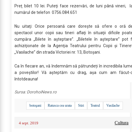
Preţ bilet 10 lei. Puteţi face rezervări, de luni până vineri, l
numărul de telefon 0756.084.651
Nu uitaţi: Orice persoană care doreşte să ofere o oră d
spectacol unor copii sau tineri aflaţi în situaţii dificile poat
cumpăra „Bilete în aşteptare”. „Biletele în aşteptare” pot f
achiziţionate de la Agenţia Teatrului pentru Copii şi Tinere
„Vasilache” din strada Victoriei nr. 13, Botoşani.
Ca în fiecare an, vă îndemnăm să pătrundeți în incredibila lum
a poveștilor! Vă aşteptăm cu drag, aşa cum am făcut-
întotdeauna!
Sursa:
DorohoiNews.ro
botoşani
Ratusca cea urata
Stiri
Teatrul
Vasilache
Cultura
4 sept. 2019