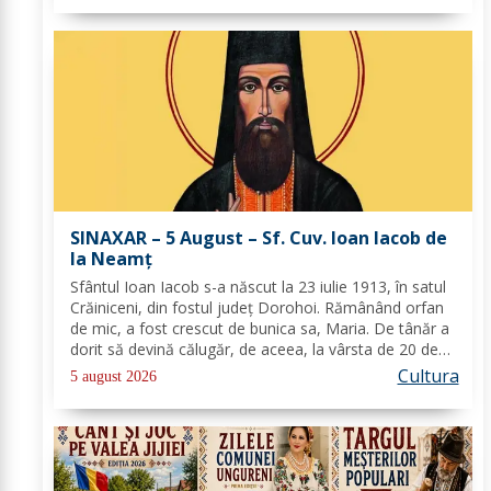
SINAXAR – 5 August – Sf. Cuv. Ioan Iacob de
la Neamţ
Sfântul Ioan Iacob s-a născut la 23 iulie 1913, în satul
Crăiniceni, din fostul județ Dorohoi. Rămânând orfan
de mic, a fost crescut de bunica sa, Maria. De tânăr a
dorit să devină călugăr, de aceea, la vârsta de 20 de
ani, și-a îndreptat pașii spre Mănăstirea Neamț. La 8
Cultura
5 august 2026
aprilie 1936, rasoforul...