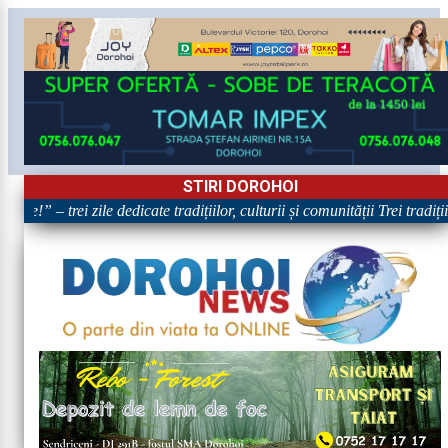
STIRI DOROHOI
re!” – trei zile dedicate tradițiilor, culturii și comunității Trei tradiț