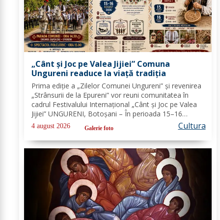
„Cânt și Joc pe Valea Jijiei” Comuna
Ungureni readuce la viață tradiția
Prima ediție a „Zilelor Comunei Ungureni” și revenirea
„Strânsurii de la Epureni” vor reuni comunitatea în
cadrul Festivalului Internațional „Cânt și Joc pe Valea
Jijiei” UNGURENI, Botoșani – În perioada 15–16
august 2026, comuna Ungureni va găzdui unul dintre
Cultura
4 august 2026
Galerie foto
cele mai ample evenimente culturale...