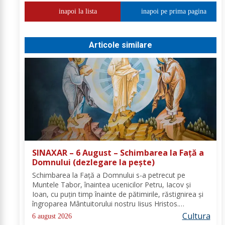
inapoi la lista
inapoi pe prima pagina
Articole similare
SINAXAR – 6 August – Schimbarea la Față a
Domnului (dezlegare la peşte)
Schimbarea la Față a Domnului s-a petrecut pe
Muntele Tabor, înaintea ucenicilor Petru, Iacov și
Ioan, cu puțin timp înainte de pătimirile, răstignirea și
îngroparea Mântuitorului nostru Iisus Hristos.
Urcându-Se pe munte, Hristos-Domnul S-a depărtat
Cultura
6 august 2026
puţin de ucenici şi, suindu-Se pe un loc mai...