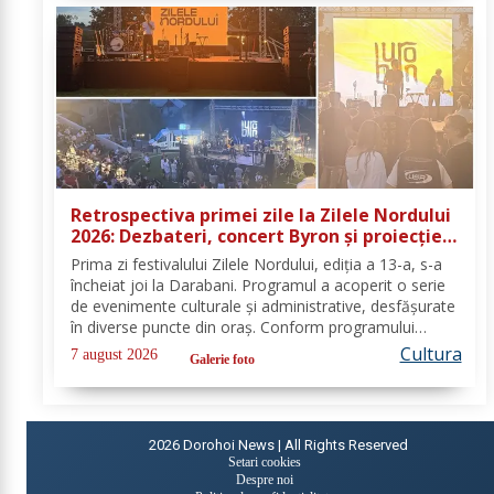
Retrospectiva primei zile la Zilele Nordului
2026: Dezbateri, concert Byron și proiecție
de film
Prima zi festivalului Zilele Nordului, ediția a 13-a, s-a
încheiat joi la Darabani. Programul a acoperit o serie
de evenimente culturale și administrative, desfășurate
în diverse puncte din oraș. Conform programului
oficial comunicat de Asociația Nord, mai jos se
Cultura
7 august 2026
Galerie foto
regăsește sinteza activităților,...
2026
Dorohoi News | All Rights Reserved
Setari cookies
Despre noi