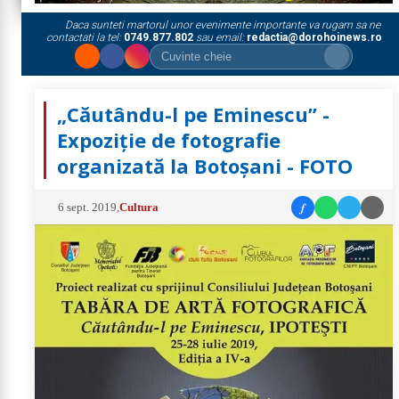
Daca sunteti martorul unor evenimente importante va rugam sa ne
contactati la tel:
0749.877.802
sau email:
redactia@dorohoinews.ro
„Căutându-l pe Eminescu” -
Expoziție de fotografie
organizată la Botoșani - FOTO
f
6 sept. 2019
,
Cultura