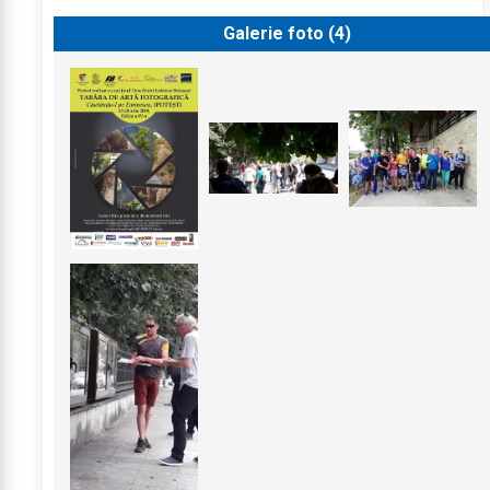
Galerie foto (
4
)