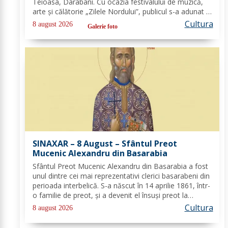
Teioasa, Darabani. Cu ocazia festivalului de muzică,
arte și călătorie „Zilele Nordului”, publicul s-a adunat în
acest colț de natură, bucurându-se de noaptea
Cultura
8 august 2026
Galerie foto
călduroasă și peisajul unei oaze verzi,...
SINAXAR – 8 August – Sfântul Preot
Mucenic Alexandru din Basarabia
Sfântul Preot Mucenic Alexandru din Basarabia a fost
unul dintre cei mai reprezentativi clerici basarabeni din
perioada interbelică. S-a născut în 14 aprilie 1861, într-
o familie de preot, și a devenit el însuși preot la
Biserica „Aleksandr Nevski” din Călăraşi-sat, în
Cultura
8 august 2026
Republica Moldova de azi. A...