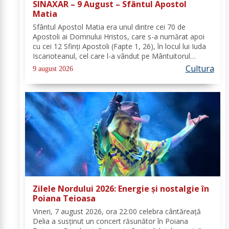
SINAXAR – 9 August – Sfântul Apostol
Matia
Sfântul Apostol Matia era unul dintre cei 70 de
Apostoli ai Domnului Hristos, care s-a numărat apoi
cu cei 12 Sfinţi Apostoli (Fapte 1, 26), în locul lui Iuda
Iscarioteanul, cel care l-a vândut pe Mântuitorul
pentru 30 de arginţi. După Învierea şi Înălţarea la cer a
Cultura
9 august 2026
Domnului, comunitatea...
Zilele Nordului 2026: Energie și nostalgie în
Poiana Teioasa
Vineri, 7 august 2026, ora 22:00 celebra cântăreață
Delia a susținut un concert răsunător în Poiana