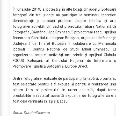
În luna iulie 2019, la Ipotești și în alte locații din județul Botoșani
fotografi din trei județe au participat la seminarii teoretice
demonstrații și aplicații practice despre tehnica și art
fotografiei activități din cadrul proiectului Tabăra Națională d
Fotografie „Căutându-l pe Eminescu”, proiect realizat cu sprijinu
financiar al Consiliului Județean Botoșani, organizat de Fundați
Județeană de Tineret Botoșani în colaborare cu Memorialu
Ipotești – Centrul Național de Studii Mihai Eminescu. L
organizarea acestei activități am primit și sprijinul Clubulu
FOCUS Botoșani, al Centrului Național de Informare ș
Promovare Turistică Botoșani și Europe Direct.
Dintre fotografiile realizate de participanții la tabără, o parte a
fost selectate pentru a fi expuse și pentru a realizarea unu
album foto al proiectului. În urma selecției, după tem
prestabilite a rezultat această expoziție de fotografie care 
fost deja vernisată în Iași și Bacău.
Sursa:
DorohoiNews.ro