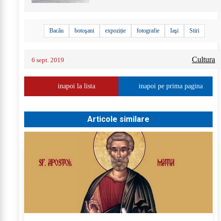
Bacău
botoşani
expoziție
fotografie
Iaşi
Stiri
Cultura
6 sept. 2019
inapoi la lista
inapoi pe prima pagina
Articole similare