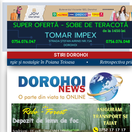
STIRI DOROHOI
Energie și nostalgie în Poiana Teioasa
•
Retrospectiva primei