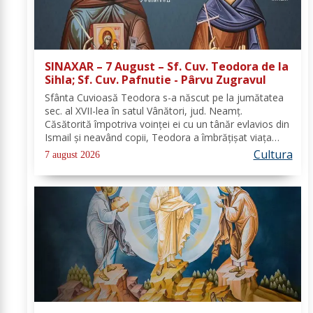
SINAXAR – 7 August – Sf. Cuv. Teodora de la
Sihla; Sf. Cuv. Pafnutie - Pârvu Zugravul
Sfânta Cuvioasă Teodora s-a născut pe la jumătatea
sec. al XVII-lea în satul Vânători, jud. Neamţ.
Căsătorită împotriva voinţei ei cu un tânăr evlavios din
Ismail şi neavând copii, Teodora a îmbrăţişat viaţa
monahală la Schitul Vărzăreşti, Vrancea, iar soţul ei,
Cultura
7 august 2026
de asemenea, s-a călugărit la...