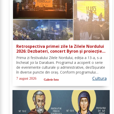
Retrospectiva primei zile la Zilele Nordului
2026: Dezbateri, concert Byron și proiecție
de film
Prima zi festivalului Zilele Nordului, ediția a 13-a, s-a
încheiat joi la Darabani. Programul a acoperit o serie
de evenimente culturale și administrative, desfășurate
în diverse puncte din oraș. Conform programului
oficial comunicat de Asociația Nord, mai jos se
Cultura
7 august 2026
Galerie foto
regăsește sinteza activităților,...