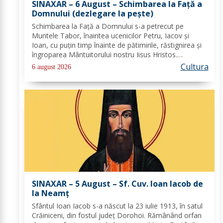
SINAXAR – 6 August – Schimbarea la Față a
Domnului (dezlegare la peşte)
Schimbarea la Față a Domnului s-a petrecut pe
Muntele Tabor, înaintea ucenicilor Petru, Iacov și
Ioan, cu puțin timp înainte de pătimirile, răstignirea și
îngroparea Mântuitorului nostru Iisus Hristos.
Urcându-Se pe munte, Hristos-Domnul S-a depărtat
Cultura
6 august 2026
puţin de ucenici şi, suindu-Se pe un loc mai...
SINAXAR – 5 August – Sf. Cuv. Ioan Iacob de
la Neamţ
Sfântul Ioan Iacob s-a născut la 23 iulie 1913, în satul
Crăiniceni, din fostul județ Dorohoi. Rămânând orfan