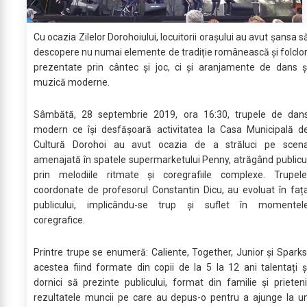
Cu ocazia Zilelor Dorohoiului, locuitorii orașului au avut șansa s
descopere nu numai elemente de tradiție românească și folclor
prezentate prin cântec și joc, ci și aranjamente de dans ș
muzică moderne.
Sâmbătă, 28 septembrie 2019, ora 16:30, trupele de dan
modern ce își desfășoară activitatea la Casa Municipală d
Cultură Dorohoi au avut ocazia de a străluci pe scen
amenajată în spatele supermarketului Penny, atrăgând publicu
prin melodiile ritmate și coregrafiile complexe. Trupele
coordonate de profesorul Constantin Dicu, au evoluat în faț
publicului, implicându-se trup și suflet în momentel
coregrafice.
Printre trupe se enumeră: Caliente, Together, Junior și Sparks
acestea fiind formate din copii de la 5 la 12 ani talentați ș
dornici să prezinte publicului, format din familie și prieteni
rezultatele muncii pe care au depus-o pentru a ajunge la u