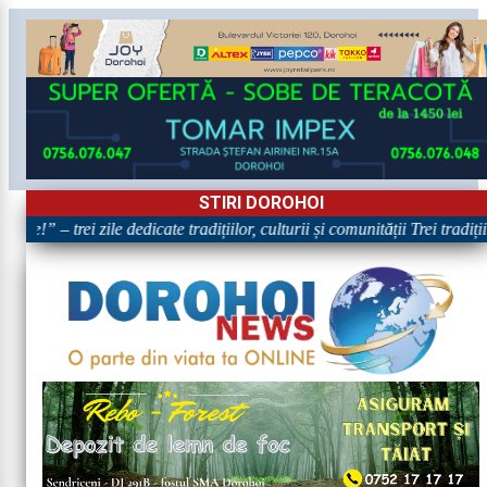
STIRI DOROHOI
re!” – trei zile dedicate tradițiilor, culturii și comunității Trei tradiț