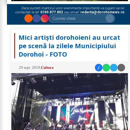
Daca sunteti martorul unor evenimente importante va rugam sa ne
contactati la tel:
0749.877.802
sau email:
redactia@dorohoinews.ro
Mici artiști dorohoieni au urcat
pe scenă la zilele Municipiului
Dorohoi - FOTO
f
29 sept. 2019
,
Cultura