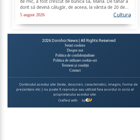
de mic, a fost crescut de bunica sa, Maria. De tânăr a
dorit să devină călugăr, de aceea, la vârsta de 20 de
ani, și-a îndreptat pașii spre Mănăstirea Neamț. La 8
Cultura
5 august 2026
aprilie 1936, rasoforul...
2026
Dorohoi News | All Rights Reserved
Setari cookies
Despre noi
Politica de confidențialitate
Politica de utilizare cookie-uri
Termeni și condiții
Contact
Continutul acestui site (texte, descrieri, caracteristici, imagini, forma de
prezentare etc.) nu poate fi reprodus sau utilizat fara acordul in scris al
proprietarului acestui site.
Crafted with
by