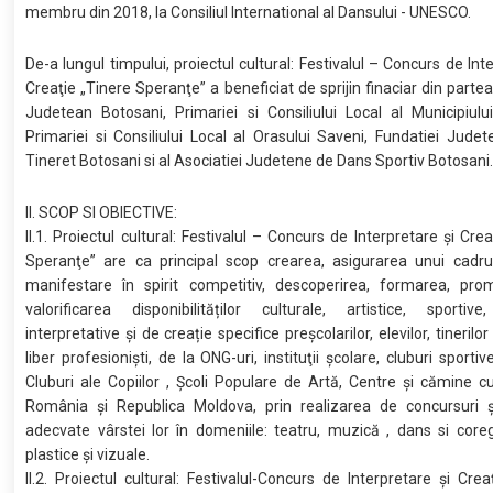
membru din 2018, la Consiliul International al Dansului - UNESCO.
De-a lungul timpului, proiectul cultural: Festivalul – Concurs de Int
Creaţie „Tinere Speranţe” a beneficiat de sprijin finaciar din partea
Judetean Botosani, Primariei si Consiliului Local al Municipiulu
Primariei si Consiliului Local al Orasului Saveni, Fundatiei Jude
Tineret Botosani si al Asociatiei Judetene de Dans Sportiv Botosani
II. SCOP SI OBIECTIVE:
II.1. Proiectul cultural: Festivalul – Concurs de Interpretare şi Cre
Speranţe” are ca principal scop crearea, asigurarea unui cadr
manifestare în spirit competitiv, descoperirea, formarea, pro
valorificarea disponibilităților culturale, artistice, sportive
interpretative și de creație specifice preșcolarilor, elevilor, tinerilor ș
liber profesioniști, de la ONG-uri, instituţii şcolare, cluburi sportiv
Cluburi ale Copiilor , Şcoli Populare de Artă, Centre şi cămine cu
România și Republica Moldova, prin realizarea de concursuri şi 
adecvate vârstei lor în domeniile: teatru, muzică , dans si coreg
plastice și vizuale.
II.2. Proiectul cultural: Festivalul-Concurs de Interpretare şi Crea