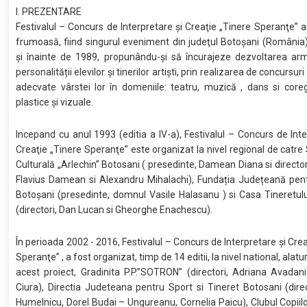
I. PREZENTARE
Festivalul – Concurs de Interpretare şi Creaţie „Tinere Speranţe” ar
frumoasă, fiind singurul eveniment din judeţul Botoşani (România
şi înainte de 1989, propunându-și să încurajeze dezvoltarea ar
personalității elevilor și tinerilor artiști, prin realizarea de concursuri 
adecvate vârstei lor în domeniile: teatru, muzică , dans si coreg
plastice și vizuale.
Incepand cu anul 1993 (editia a IV-a), Festivalul – Concurs de Inte
Creaţie „Tinere Speranţe” este organizat la nivel regional de catre
Culturală „Arlechin” Botosani ( presedinte, Damean Diana si directori
Flavius Damean si Alexandru Mihalachi), Fundația Județeană pent
Botoșani (presedinte, domnul Vasile Halasanu ) si Casa Tineretul
(directori, Dan Lucan si Gheorghe Enachescu).
În perioada 2002 - 2016, Festivalul – Concurs de Interpretare şi Crea
Speranţe” , a fost organizat, timp de 14 editii, la nivel national, alat
acest proiect, Gradinita P.P.”SOTRON” (directori, Adriana Avadani
Ciura), Directia Judeteana pentru Sport si Tineret Botosani (dire
Humelnicu, Dorel Budai – Ungureanu, Cornelia Paicu), Clubul Copiil