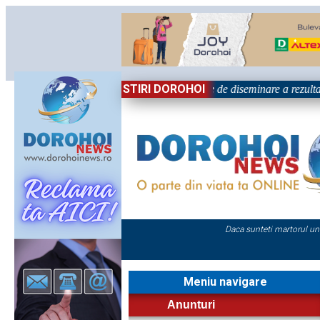
STIRI DOROHOI
l „Grigore Ghica” Dorohoi - Activitate de diseminare a rezultatel
Daca sunteti martorul un
Meniu navigare
Anunturi