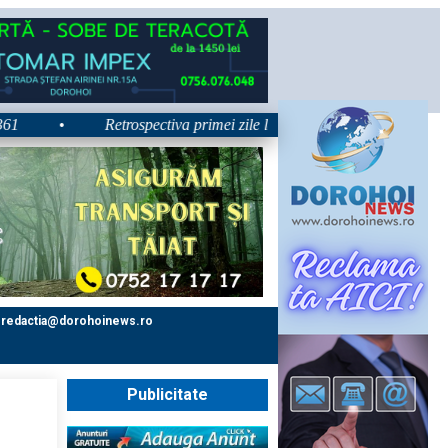
•
Retrospectiva primei zile la Zilele Nordului 2026: Dezbateri, co
redactia@dorohoinews.ro
Publicitate