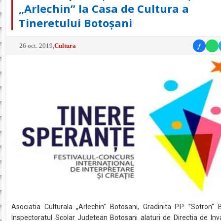
„Arlechin” la Casa de Cultura a
Tineretului Botoșani
f
26 oct. 2019
,
Cultura
Asociatia Culturala „Arlechin” Botosani, Gradinita P.P. ”Sotron” 
Inspectoratul Scolar Judetean Botosani alaturi de Directia de In