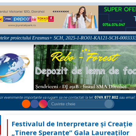
or proiectului Erasmus+ SCH, 2025-1-RO01-KA121-SCH-000333361
or evenimente importante va rugam sa ne contactati la tel:
0749.877.802
sau email:
Festivalul de Interpretare și Creație
„Tinere Speranțe” Gala Laureaților