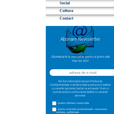
Social
Cultura
Contact
Abonare Newsletter
Aboneaza-te la newsletter pentru a primi cele
mai noi stiri!
Am fost informat(a) despre Politica de
Confidentialitate si de Securitate a prelucrarii datelor
cu caracter personal, declar ca am peste 16 ani si
sunt de acord cu prelucrarea datelor cu caracter
personal:
- pentru ofertare comerciala
- pentru activitati promotionale: concursuri,
reclame, publicitate