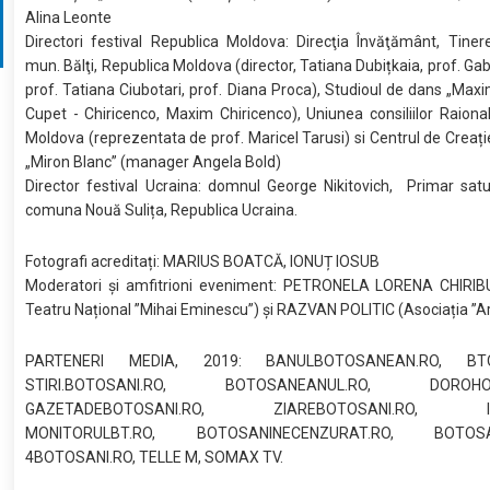
Alina Leonte
Directori festival Republica Moldova: Direcţia Învăţământ, Tiner
mun. Bălţi, Republica Moldova (director, Tatiana Dubițkaia, prof. Gab
prof. Tatiana Ciubotari, prof. Diana Proca), Studioul de dans „Maxi
Cupet - Chiricenco, Maxim Chiricenco), Uniunea consiliilor Raiona
Moldova (reprezentata de prof. Maricel Tarusi) si Centrul de Creație
„Miron Blanc” (manager Angela Bold)
Director festival Ucraina: domnul George Nikitovich, Primar satul
comuna Nouă Sulița, Republica Ucraina.
Fotografi acreditați: MARIUS BOATCĂ, IONUȚ IOSUB
Moderatori și amfitrioni eveniment: PETRONELA LORENA CHIRIB
Teatru Național ”Mihai Eminescu”) și RAZVAN POLITIC (Asociația ”Ar
PARTENERI MEDIA, 2019: BANULBOTOSANEAN.RO, BTON
STIRI.BOTOSANI.RO, BOTOSANEANUL.RO, DOROHOIN
GAZETADEBOTOSANI.RO, ZIAREBOTOSANI.RO, INF
MONITORULBT.RO, BOTOSANINECENZURAT.RO, BOTOSANI
4BOTOSANI.RO, TELLE M, SOMAX TV.