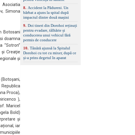
standard Euro 6 Trapă
 Asociatia
8
.
Accident la Pădureni. Un
panoramică, geamuri
ov, Simona
bărbat a ajuns la spital după
spate fumurii Carlig de
impactul dintre două mașini
remorcare Bonus: -
Covorașe textile montate
9
.
Doi tineri din Dorohoi reținuți
pe mașină. -Ofer și un
pentru evadare, tâlhărie și
set de covorașe din
an Botosani
conducerea unui vehicul fără
cauciuc/pvc. -Se vinde
e si doamna
permis de conducere
împreună cu un set de
ta ”Sotron”
anvelope de iarnă.
10
.
Tânără ajunsă la Spitalul
 şi Creaţie
Dorohoi cu tot cu mixer, după ce
și-a prins degetul în aparat
Regionale şi
 (Botoșani,
 Republica
ana Proca),
ricenco ),
of. Maricel
ngela Bold)
rpretare şi
țional, iar
unicipiile