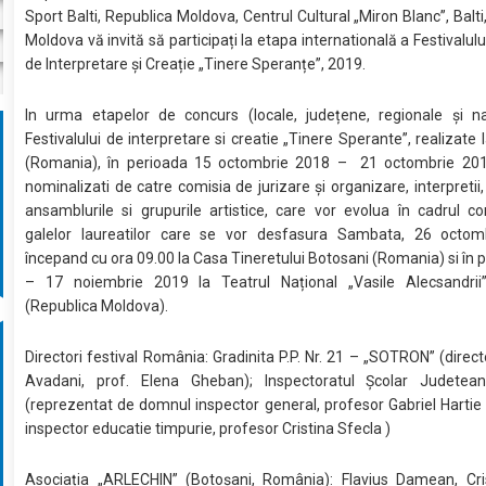
Sport Balti, Republica Moldova, Centrul Cultural „Miron Blanc”, Balti
Moldova vă invită să participați la etapa internatională a Festivalul
de Interpretare și Creație „Tinere Speranțe”, 2019.
In urma etapelor de concurs (locale, județene, regionale și na
Festivalului de interpretare si creatie „Tinere Sperante”, realizate 
(Romania), în perioada 15 octombrie 2018 – 21 octombrie 201
nominalizati de catre comisia de jurizare și organizare, interpretii,
ansamblurile si grupurile artistice, care vor evolua în cadrul con
galelor laureatilor care se vor desfasura Sambata, 26 octom
începand cu ora 09.00 la Casa Tineretului Botosani (Romania) si în 
– 17 noiembrie 2019 la Teatrul Național „Vasile Alecsandrii”
(Republica Moldova).
Directori festival România: Gradinita P.P. Nr. 21 – „SOTRON” (direct
Avadani, prof. Elena Gheban); Inspectoratul Școlar Judetea
(reprezentat de domnul inspector general, profesor Gabriel Harti
inspector educatie timpurie, profesor Cristina Sfecla )
Asociația „ARLECHIN” (Botoșani, România): Flavius Damean, Cris