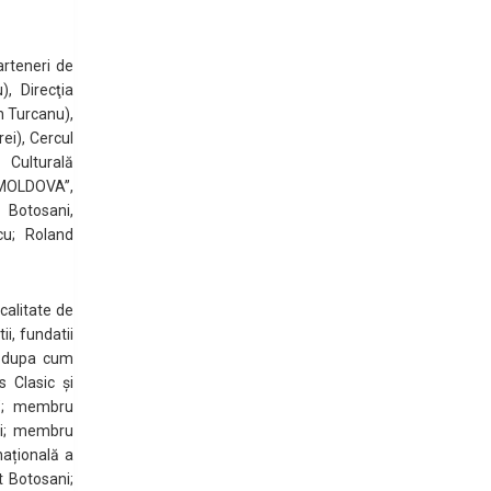
arteneri de
, Direcţia
n Turcanu),
ei), Cercul
 Culturală
 MOLDOVA”,
 Botosani,
cu; Roland
 calitate de
i, fundatii
l, dupa cum
 Clasic și
t”; membru
ni; membru
națională a
t Botosani;