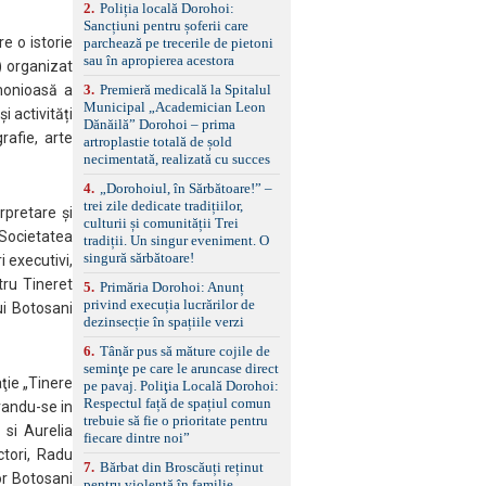
2
.
Poliția locală Dorohoi:
reglaj lombar electric
Sancțiuni pentru șoferii care
pentru șofer și pasager
e o istorie
parchează pe trecerile de pietoni
Volan multifuncțional
sau în apropierea acestora
îmbrăcat în piele, cu
) organizat
padele pentru schimbarea
3
.
Premieră medicală la Spitalul
monioasă a
treptelor Adaptive cruise
Municipal „Academician Leon
şi activități
control, asistent
Dănăilă” Dorohoi – prima
schimbare bandă și
rafie, arte
artroplastie totală de șold
menținere bandă Faruri
necimentată, realizată cu succes
bi-xenon adaptive cu
funcție Cornering,
4
.
„Dorohoiul, în Sărbătoare!” –
asistent fază lungă
trei zile dedicate tradițiilor,
rpretare şi
automată , lumini de zi
culturii și comunității Trei
LED, proiectoare ceață
 Societatea
tradiții. Un singur eveniment. O
LED, spălătoare faruri
singură sărbătoare!
 executivi,
Senzori parcare
ru Tineret
5
.
Primăria Dorohoi: Anunț
față/spate, cameră
privind execuția lucrărilor de
marșarier Keyless entry
ui Botosani
dezinsecție în spațiile verzi
& start, geamuri electrice
față/spate, oglinzi
6
.
Tânăr pus să măture cojile de
electrice, încălzite și
seminţe pe care le aruncase direct
rabatabile Sistem hands-
ţie „Tinere
pe pavaj. Poliţia Locală Dorohoi:
free, Bluetooth, USB
Respectul față de spațiul comun
urandu-se in
Sistem start/stop, frână
trebuie să fie o prioritate pentru
de parcare electrică,
 si Aurelia
fiecare dintre noi”
anvelope vară runflat
ctori, Radu
Control presiune pneuri,
7
.
Bărbat din Broscăuți reținut
or Botosani
filtru de particule,
pentru violență în familie