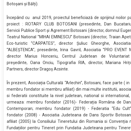
Botoșani și Bălți).
Începând cu anul 2019, proiectul beneficiază de sprijinul noilor p
proiect : ROTARY CLUB BOTOSANI (presedinte, Dan Bucatariu)
Servicii Publice Sport şi Agrement Botosani (director, domnul Euge
Teatrul National ”MIHAI EMINESCU” Botosani (director, Traian Apetr
Eco-turistic ”CARPATES”, director Șuliuc Gheorghe, Asociatia
”ALBEȘTENCA”, presedinte, Irina Gavril, Asociatia ”PRO EVENT
director Marius Honceriu, Centrul Judetean de Voluntariat
președinte, Oana Onciu, Tipografia RIA, director, Mariana Hriț
Partners, director Dragoș Acsinte.
În prezent, Asociația Culturală “Arlechin”, Botosani, face parte ( in
membru fondator si membru afiliat) din mai multe institutii, asociati
si federatii constituite la nivel judetean, national si internationa
urmeaza: membru fondator (2016)- Federația Româna de Dans
Contemporan; membru fondator (2019) - Federatia “Edu Cul
fondator (2008) - Asociatia Judeteana de Dans Sportiv Botosa
afiliat (2005) la Consiliului Tineretului din Romania si Convenția 
Fundațiilor pentru Tineret prin Fundatia Judeteana pentru Tinere