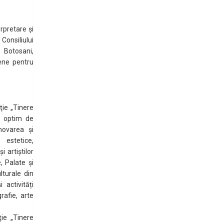
erpretare şi
 Consiliului
i Botosani,
tene pentru
.
aţie „Tinere
u optim de
movarea și
, estetice,
i artiștilor
e, Palate și
lturale din
activități
rafie, arte
ţie „Tinere