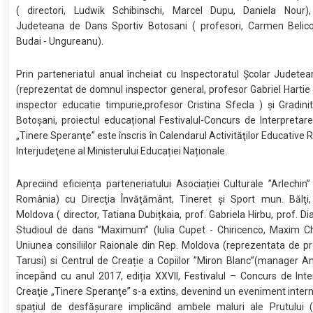
( directori, Ludwik Schibinschi, Marcel Dupu, Daniela Nour),
Judeteana de Dans Sportiv Botosani ( profesori, Carmen Belic
Budai - Ungureanu).
Prin parteneriatul anual încheiat cu Inspectoratul Școlar Judete
(reprezentat de domnul inspector general, profesor Gabriel Harti
inspector educatie timpurie,profesor Cristina Sfecla ) și Gradini
Botoșani, proiectul educațional Festivalul-Concurs de Interpretare
„Tinere Speranţe” este înscris în Calendarul Activităţilor Educative 
Interjudeţene al Ministerului Educației Naționale.
Apreciind eficiența parteneriatului Asociației Culturale ”Arlechin”
România) cu Direcţia Învăţământ, Tineret şi Sport mun. Bălţi,
Moldova ( director, Tatiana Dubițkaia, prof. Gabriela Hirbu, prof. Di
Studioul de dans ”Maximum” (Iulia Cupet - Chiricenco, Maxim Chi
Uniunea consiliilor Raionale din Rep. Moldova (reprezentata de pr
Tarusi) si Centrul de Creație a Copiilor ”Miron Blanc”(manager A
începând cu anul 2017, ediția XXVII, Festivalul – Concurs de Inte
Creaţie „Tinere Speranţe” s-a extins, devenind un eveniment interna
spațiul de desfășurare implicând ambele maluri ale Prutului (m