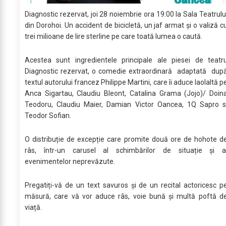
Diagnostic rezervat, joi 28 noiembrie ora 19:00 la Sala Teatrulu
din Dorohoi. Un accident de bicicletă, un jaf armat și o valiză c
trei milioane de lire sterline pe care toată lumea o caută.
Acestea sunt ingredientele principale ale piesei de teatr
Diagnostic rezervat, o comedie extraordinară adaptată dup
textul autorului francez Philippe Martini, care îi aduce laolaltă p
Anca Sigartau, Claudiu Bleont, Catalina Grama (Jojo)/ Doin
Teodoru, Claudiu Maier, Damian Victor Oancea, 1Q Sapro s
Teodor Sofian.
O distribuție de excepție care promite două ore de hohote d
râs, într-un carusel al schimbărilor de situație și a
evenimentelor neprevăzute.
Pregatiți-vă de un text savuros și de un recital actoricesc p
măsură, care vă vor aduce râs, voie bună și multă poftă d
viață.