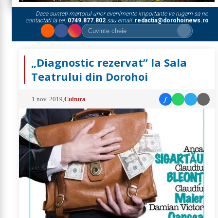
Daca sunteti martorul unor evenimente importante va rugam sa ne
contactati la tel:
0749.877.802
sau email:
redactia@dorohoinews.ro
„Diagnostic rezervat” la Sala
Teatrului din Dorohoi
f
1 nov. 2019
,
Cultura