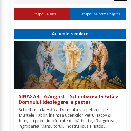
inapoi la lista
inapoi pe prima pagina
Articole similare
SINAXAR – 6 August – Schimbarea la Față a
Domnului (dezlegare la peşte)
Schimbarea la Față a Domnului s-a petrecut pe
Muntele Tabor, înaintea ucenicilor Petru, Iacov și
Ioan, cu puțin timp înainte de pătimirile, răstignirea și
îngroparea Mântuitorului nostru Iisus Hristos.