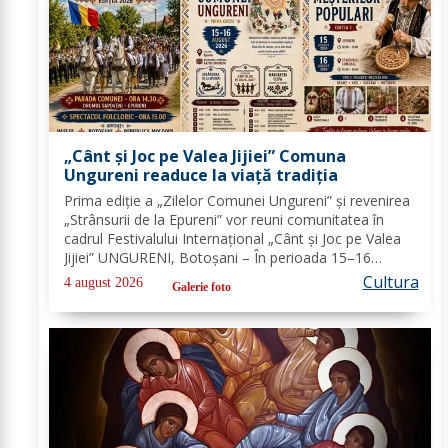
„Cânt și Joc pe Valea Jijiei” Comuna
Ungureni readuce la viață tradiția
Prima ediție a „Zilelor Comunei Ungureni” și revenirea
„Strânsurii de la Epureni” vor reuni comunitatea în
cadrul Festivalului Internațional „Cânt și Joc pe Valea
Jijiei” UNGURENI, Botoșani – În perioada 15–16
august 2026, comuna Ungureni va găzdui unul dintre
Cultura
4 august 2026
Galerie foto
cele mai ample evenimente culturale...