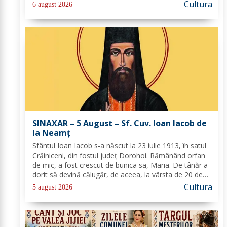
Urcându-Se pe munte, Hristos-Domnul S-a depărtat
Cultura
6 august 2026
puţin de ucenici şi, suindu-Se pe un loc mai...
SINAXAR – 5 August – Sf. Cuv. Ioan Iacob de
la Neamţ
Sfântul Ioan Iacob s-a născut la 23 iulie 1913, în satul
Crăiniceni, din fostul județ Dorohoi. Rămânând orfan
de mic, a fost crescut de bunica sa, Maria. De tânăr a
dorit să devină călugăr, de aceea, la vârsta de 20 de
ani, și-a îndreptat pașii spre Mănăstirea Neamț. La 8
Cultura
5 august 2026
aprilie 1936, rasoforul...