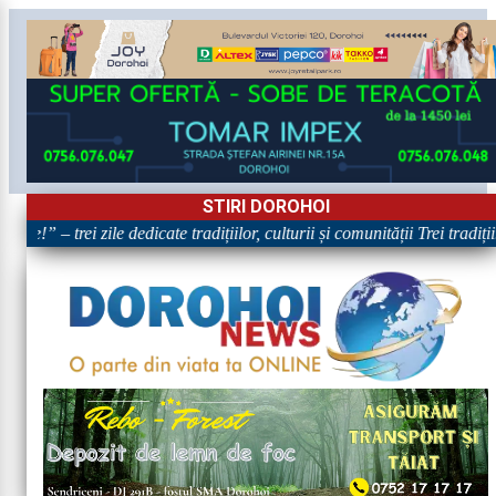
STIRI DOROHOI
re!” – trei zile dedicate tradițiilor, culturii și comunității Trei tradiț