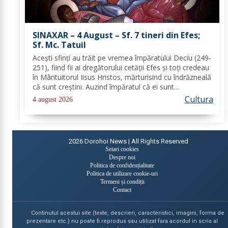
SINAXAR – 4 August – Sf. 7 tineri din Efes;
Sf. Mc. Tatuil
Aceşti sfinţi au trăit pe vremea împăratului Deciu (249-
251), fiind fii ai dregătorului cetăţii Efes şi toţi credeau
în Mântuitorul Iisus Hristos, mărturisind cu îndrăzneală
că sunt creştini. Auzind împăratul că ei sunt
mărturisitori ai lui Hristos, i-a chemat la judecată. În
Cultura
4 august 2026
faţa lui Deciu, cei...
2026
Dorohoi News | All Rights Reserved
Setari cookies
Despre noi
Politica de confidențialitate
Politica de utilizare cookie-uri
Termeni și condiții
Contact
Continutul acestui site (texte, descrieri, caracteristici, imagini, forma de
prezentare etc.) nu poate fi reprodus sau utilizat fara acordul in scris al