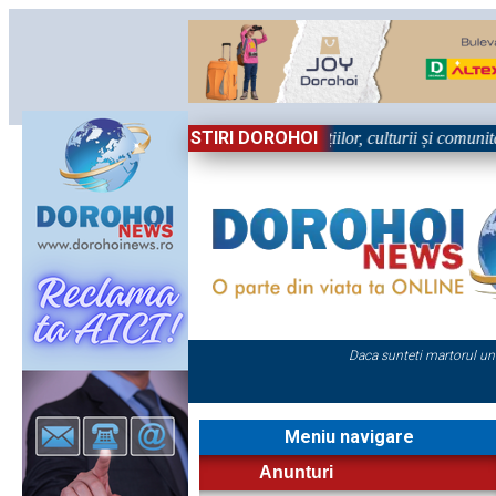
STIRI DOROHOI
n Sărbătoare!” – trei zile dedicate tradițiilor, culturii și comunității T
Daca sunteti martorul un
Meniu navigare
Anunturi