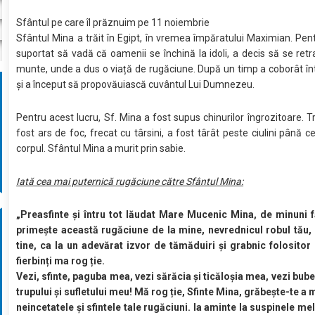
Sfântul pe care îl prăznuim pe 11 noiembrie
Sfântul Mina a trăit în Egipt, în vremea împăratului Maximian. Pen
suportat să vadă că oamenii se închină la idoli, a decis să se retr
munte, unde a dus o viață de rugăciune. După un timp a coborât î
și a început să propovăuiască cuvântul Lui Dumnezeu.
Pentru acest lucru, Sf. Mina a fost supus chinurilor îngrozitoare. T
fost ars de foc, frecat cu târsini, a fost târât peste ciulini până c
corpul. Sfântul Mina a murit prin sabie.
Iată cea mai puternică rugăciune către Sfântul Mina:
„Preasfinte și întru tot lăudat Mare Mucenic Mina, de minuni f
primește această rugăciune de la mine, nevrednicul robul tău, 
tine, ca la un adevărat izvor de tămăduiri și grabnic folositor
fierbinți ma rog ție.
Vezi, sfinte, paguba mea, vezi sărăcia și ticăloșia mea, vezi bubel
trupului și sufletului meu! Mă rog ție, Sfinte Mina, grăbește-te a 
neincetatele și sfintele tale rugăciuni. Ia aminte la suspinele me