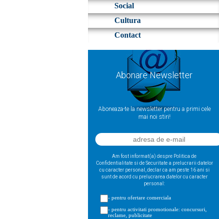
Social
Cultura
Contact
Abonare Newsletter
Aboneaza-te la newsletter pentru a primi cele
mai noi stiri!
Am fost informat(a) despre Politica de
Confidentialitate si de Securitate a prelucrarii datelor
cu caracter personal, declar ca am peste 16 ani si
sunt de acord cu prelucrarea datelor cu caracter
personal:
- pentru ofertare comerciala
- pentru activitati promotionale: concursuri,
reclame, publicitate