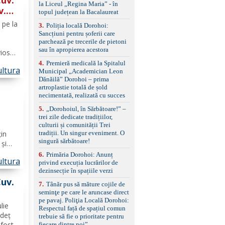
standard Euro 6 Trapă
la Liceul „Regina Maria” - în
v.
panoramică, geamuri
topul județean la Bacalaureat
spate fumurii Carlig de
 pe la
remorcare Bonus: -
3
.
Poliția locală Dorohoi:
Covorașe textile montate
Sancțiuni pentru șoferii care
pe mașină. -Ofer și un
parchează pe trecerile de pietoni
set de covorașe din
sau în apropierea acestora
vios
cauciuc/pvc. -Se vinde
 a
4
.
Premieră medicală la Spitalul
împreună cu un set de
ltura
Municipal „Academician Leon
anvelope de iarnă.
Dănăilă” Dorohoi – prima
artroplastie totală de șold
necimentată, realizată cu succes
5
.
„Dorohoiul, în Sărbătoare!” –
şte)
trei zile dedicate tradițiilor,
culturii și comunității Trei
țin
tradiții. Un singur eveniment. O
singură sărbătoare!
 și
s
6
.
Primăria Dorohoi: Anunț
ltura
os-
privind execuția lucrărilor de
dezinsecție în spațiile verzi
 şi,
Cuv.
7
.
Tânăr pus să măture cojile de
seminţe pe care le aruncase direct
pe pavaj. Poliţia Locală Dorohoi:
lie
Respectul față de spațiul comun
udeț
trebuie să fie o prioritate pentru
fost
fiecare dintre noi”