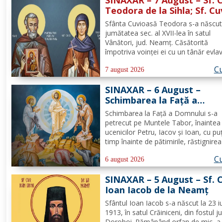
Teodora de la Sihla; Sf. Cu
Pafnutie - Pârvu Zugravul
Sfânta Cuvioasă Teodora s-a născut
jumătatea sec. al XVII-lea în satul
Vânători, jud. Neamţ. Căsătorită
împotriva voinţei ei cu un tânăr evla
din Ismail şi neavând copii, Teodora
Cu
îmbrăţişat viaţa monahală la Schitul
7 august 2026
Vărzăreşti, Vrancea, iar soţul ei, de
SINAXAR – 6 August –
asemenea, s-a călugărit la...
Schimbarea la Față a
Domnului (dezlegare la pe
Schimbarea la Față a Domnului s-a
petrecut pe Muntele Tabor, înaintea
ucenicilor Petru, Iacov și Ioan, cu pu
timp înainte de pătimirile, răstignirea
îngroparea Mântuitorului nostru Iisu
Cu
Hristos. Urcându-Se pe munte, Hrist
6 august 2026
Domnul S-a depărtat puţin de ucenici
SINAXAR – 5 August – Sf. 
suindu-Se pe un loc mai...
Ioan Iacob de la Neamţ
Sfântul Ioan Iacob s-a născut la 23 iu
1913, în satul Crăiniceni, din fostul j
Dorohoi. Rămânând orfan de mic, a 