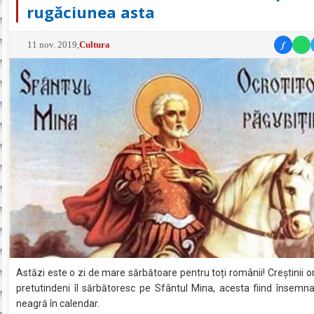
rugăciunea asta
f
11 nov. 2019
,
Cultura
Astăzi este o zi de mare sărbătoare pentru toți românii! Creștinii o
pretutindeni îl sărbătoresc pe Sfântul Mina, acesta fiind însemn
neagră în calendar.