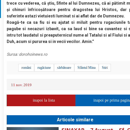
trece cu vederea, că știu, Sfinte al lui Dumnezeu, că ai pătimit 
și chinuri înfricoșătoare pentru dragostea lui Hristos, dar 
suferinte astazi vietuiesti luminat si ai aflat dar de Dumnezeu.
Roagă-te ca sa fiu si eu ajutat si miluit pentru rugaciunile ta
pagube si necazuri izbavit, ca sa laud si bine sa cuvantez si 
intru tot laudatul si preaputernicul nume al Tatalui si al Fiului si 
Duh, acum si pururea si in vecii vecilor. Amin.”
Sursa:
dorohoinews.ro
români
rugăciune
sărbătoare
Sfântul Mina
Stiri
11 nov. 2019
inapoi la lista
inapoi pe prima pagin
Articole similare
SINAXAR – 7 August – Sf. 