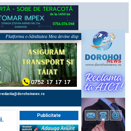
tforma e-Sănătatea Mea devine disponibilă pe 1 septembrie: pacientul dev
redactia@dorohoinews.ro
Publicitate
i.