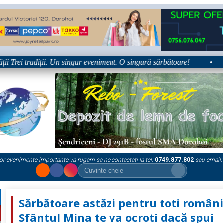
rei tradiții. Un singur eveniment. O singură sărbătoare!
•
Pla
or evenimente importante va rugam sa ne contactati la tel:
0749.877.802
sau email:
Sărbătoare astăzi pentru toti români
Sfântul Mina te va ocroti dacă spui