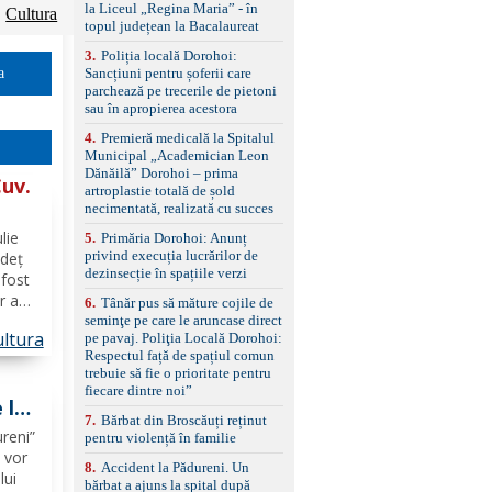
la Liceul „Regina Maria” - în
împreună cu un set de
Cultura
topul județean la Bacalaureat
anvelope de iarnă.
3
.
Poliția locală Dorohoi:
Sancțiuni pentru șoferii care
a
parchează pe trecerile de pietoni
sau în apropierea acestora
4
.
Premieră medicală la Spitalul
Municipal „Academician Leon
Dănăilă” Dorohoi – prima
Cuv.
artroplastie totală de șold
necimentată, realizată cu succes
lie
5
.
Primăria Dorohoi: Anunț
privind execuția lucrărilor de
udeț
dezinsecție în spațiile verzi
fost
r a
6
.
Tânăr pus să măture cojile de
seminţe pe care le aruncase direct
ltura
pe pavaj. Poliţia Locală Dorohoi:
șii
Respectul față de spațiul comun
 1936,
trebuie să fie o prioritate pentru
fiecare dintre noi”
 la
7
.
Bărbat din Broscăuți reținut
reni”
pentru violență în familie
” vor
8
.
Accident la Pădureni. Un
lui
bărbat a ajuns la spital după