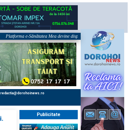
atforma e-Sănătatea Mea devine disponibilă pe 1 septembrie: pacientul de
redactia@dorohoinews.ro
Publicitate
i.