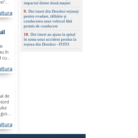
ei”
impactul dintre două mașini
 15–
9
.
Doi tineri din Dorohoi reținuți
ltura
a
pentru evadare, tâlhărie și
conducerea unui vehicul fără
7
permis de conducere
uil
10
.
Doi tineri au ajuns la spital
în urma unui accident produs la
ieșirea din Dorohoi - FOTO
ai
au în
d cu
ltura
ui
a lui
tate
al de
 Nord
ului
ugust,
ltura
niul
dova,