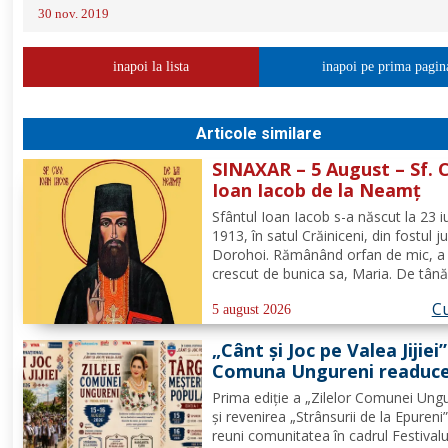
30 nov. 2019
inapoi la lista
inapoi pe prima pagin
Articole similare
SINAXAR – 5 August – Sf. 
Ioan Iacob de la Neamţ
Sfântul Ioan Iacob s-a născut la 23 iu
1913, în satul Crăiniceni, din fostul j
Dorohoi. Rămânând orfan de mic, a 
crescut de bunica sa, Maria. De tână
dorit să devină călugăr, de aceea, la
Cu
vârsta de 20 de ani, și-a îndreptat pa
5 august 2026
spre Mănăstirea Neamț. La 8 aprilie
„Cânt și Joc pe Valea Jijiei”
rasoforul...
Comuna Ungureni readuce
viață tradiția
Prima ediție a „Zilelor Comunei Ungu
și revenirea „Strânsurii de la Epureni
reuni comunitatea în cadrul Festivalu