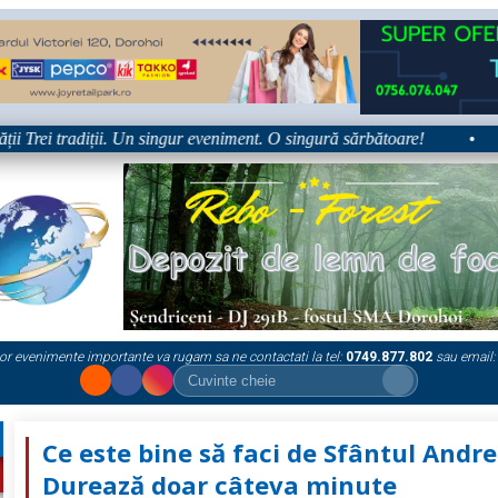
 Trei tradiții. Un singur eveniment. O singură sărbătoare!
•
Pl
or evenimente importante va rugam sa ne contactati la tel:
0749.877.802
sau email:
Ce este bine să faci de Sfântul Andre
Durează doar câteva minute