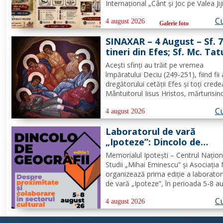
Internațional „Cânt și Joc pe Valea Jiji
UNGURENI, Botoșani – În perioada
Cu
16 august 2026, comuna Ungureni v
4 august 2026
Galerie foto
găzdui unul dintre cele mai ample
SINAXAR – 4 August – Sf. 
evenimente culturale...
tineri din Efes; Sf. Mc. Tat
Aceşti sfinţi au trăit pe vremea
împăratului Deciu (249-251), fiind fii 
dregătorului cetăţii Efes şi toţi crede
Mântuitorul Iisus Hristos, mărturisin
îndrăzneală că sunt creştini. Auzind
Cu
împăratul că ei sunt mărturisitori ai l
4 august 2026
Hristos, i-a chemat la judecată. În faţ
Laboratorul de vară
Deciu, cei...
„Ipoteze”: Dincolo de
geografii: despre proximi
Memorialul Ipotești – Centrul Națion
și colaborare în sectorul
Studii „Mihai Eminescu” și Asociația
cultural
organizează prima ediție a laborator
de vară „Ipoteze”, în perioada 5-8 a
(un eveniment de tip co-laborator),
Cu
reunind 20 de profesioniști din dome
4 august 2026
cultural din România, Republica Mol
Ucraina și...