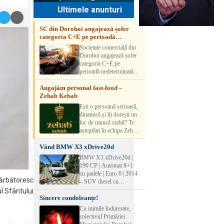
Ultimele anunturi
SC din Dorohoi angajează șofer
categoria C+E pe perioadă
nedeterminată
Societate comercială din
Dorohoi angajează șofer
categoria C+E pe
perioadă nedeterminată.
Candidatul trebuie să
Angajăm personal fast-food –
aibă experiență și atestat
Zehab Kebab
transport marfă. Pentru
detalii, vă rog să sunați la
Ești o persoană serioasă,
numărul de telefon.
dinamică și îți dorești un
loc de muncă stabil? Te
așteptăm în echipa Zehab
Kebab! Posturi
Vând BMW X3 xDrive20d
disponibile: -
SHAORMAR AJUTOR
BMW X3 xDrive20d |
BUCATAR 2/posturi -
190 CP | Automat 8+1
LUCRATOR
cu padele | Euro 6 | 2014
COMERCIAL
 sărbătoresc
– SUV diesel cu
VANZATOR /2 posturi
tracțiune integrală,
ul Sfântului
OFERIM : Contract de
Sincere condoleanțe!
perfect pentru cei care
muncă Program flexibil
doresc performanță,
Cu inimile îndurerate,
Salariu motivant, în
confort și siguranță în
colectivul Primăriei
funcție de experienț
orice condiții.