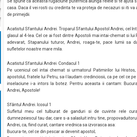
Se spune ca aceasta rugaciune puternica alunga relele si te ajuta sa
casa. Daca il vei rosti cu credinta te va proteja de necazuri si iti v
de primejdii.
Acatistul Sfantului Andrei. Troparul Sfantului Apostol Andrei, cel In
glasul al 4-lea. Cel ce ai fost dintre Apostoli mai intai-chemat si lui
adevarat, Stapanului tuturor, Andrei, roaga-te, pace lumii sa d
sufletelor noastre mare mila.
Acatistul Sfantului Andrei. Condacul 1
Pe ucenicul cel intai chemat si urmatorul Patimirilor lui Hristos
apostolul, fratele lui Petru, sa-l laudam credinciosii, ca pe cel ce p
inselaciune i-a intors la botez. Pentru aceasta ii cantam: Bucura
Andrei, Apostole!
Sfântul Andrei. Icosul 1
Sufletul meu cel tulburat de ganduri si de cuvinte rele cura
dumnezeiescul tau dar, care s-a salasluit intru tine, propovaduitorul
Andrei, ca, fiind curat, cantare vrednica sa izvorasca asa:
Bucura-te, cel ce din pescar ai devenit apostol;