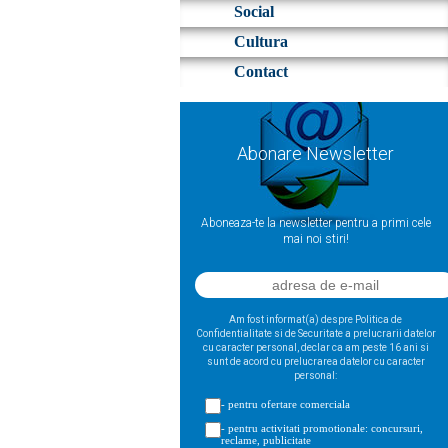
Social
Cultura
Contact
Abonare Newsletter
Aboneaza-te la newsletter pentru a primi cele
mai noi stiri!
Am fost informat(a) despre Politica de
Confidentialitate si de Securitate a prelucrarii datelor
cu caracter personal, declar ca am peste 16 ani si
sunt de acord cu prelucrarea datelor cu caracter
personal:
- pentru ofertare comerciala
- pentru activitati promotionale: concursuri,
reclame, publicitate