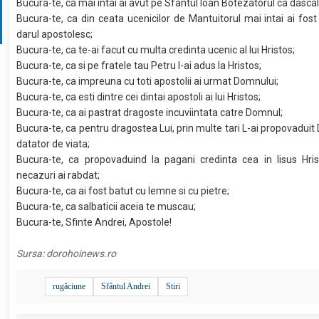
Bucura-te, ca mai intai ai avut pe Sfantul Ioan Botezatorul ca dascal
Bucura-te, ca din ceata ucenicilor de Mantuitorul mai intai ai fos
darul apostolesc;
Bucura-te, ca te-ai facut cu multa credinta ucenic al lui Hristos;
Bucura-te, ca si pe fratele tau Petru l-ai adus la Hristos;
Bucura-te, ca impreuna cu toti apostolii ai urmat Domnului;
Bucura-te, ca esti dintre cei dintai apostoli ai lui Hristos;
Bucura-te, ca ai pastrat dragoste incuviintata catre Domnul;
Bucura-te, ca pentru dragostea Lui, prin multe tari L-ai propovadu
datator de viata;
Bucura-te, ca propovaduind la pagani credinta cea in Iisus Hris
necazuri ai rabdat;
Bucura-te, ca ai fost batut cu lemne si cu pietre;
Bucura-te, ca salbaticii aceia te muscau;
Bucura-te, Sfinte Andrei, Apostole!
Sursa:
dorohoinews.ro
rugăciune
Sfântul Andrei
Stiri