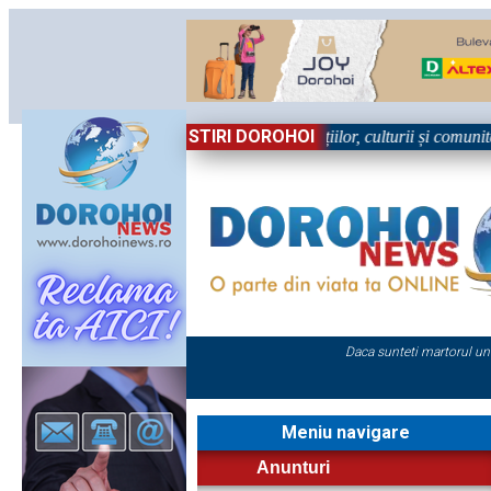
STIRI DOROHOI
 în Sărbătoare!” – trei zile dedicate tradițiilor, culturii și comunității
Daca sunteti martorul un
Meniu navigare
Anunturi