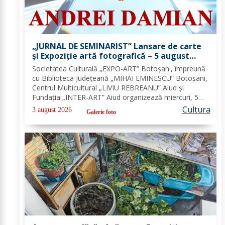
„JURNAL DE SEMINARIST” Lansare de carte
și Expoziție artă fotografică – 5 august
2026
Societatea Culturală „EXPO-ART” Botoșani, împreună
cu Biblioteca Județeană „MIHAI EMINESCU” Botoșani,
Centrul Multicultural „LIVIU REBREANU” Aiud și
Fundația „INTER-ART” Aiud organizează miercuri, 5
august 2026, la ora 17 în Sala de lectură a Bibliotecii
Cultura
3 august 2026
Galerie foto
Județene „MIHAI EMINESCU” Botoșani lansarea...