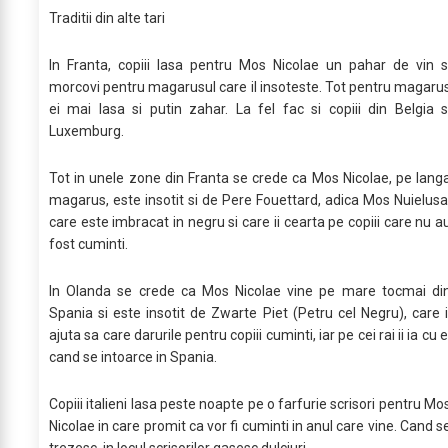
Traditii din alte tari
In Franta, copiii lasa pentru Mos Nicolae un pahar de vin s
morcovi pentru magarusul care il insoteste. Tot pentru magaru
ei mai lasa si putin zahar. La fel fac si copiii din Belgia s
Luxemburg.
Tot in unele zone din Franta se crede ca Mos Nicolae, pe lang
magarus, este insotit si de Pere Fouettard, adica Mos Nuielusa
care este imbracat in negru si care ii cearta pe copiii care nu a
fost cuminti.
In Olanda se crede ca Mos Nicolae vine pe mare tocmai di
Spania si este insotit de Zwarte Piet (Petru cel Negru), care i
ajuta sa care darurile pentru copiii cuminti, iar pe cei rai ii ia cu e
cand se intoarce in Spania.
Copiii italieni lasa peste noapte pe o farfurie scrisori pentru Mo
Nicolae in care promit ca vor fi cuminti in anul care vine. Cand s
trezesc, in locul scrisorilor gasesc dulciuri.