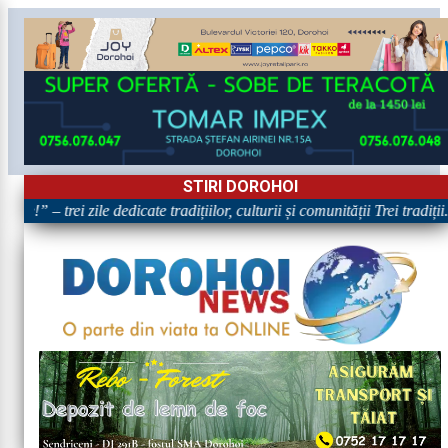
STIRI DOROHOI
e!” – trei zile dedicate tradițiilor, culturii și comunității Trei tradiți