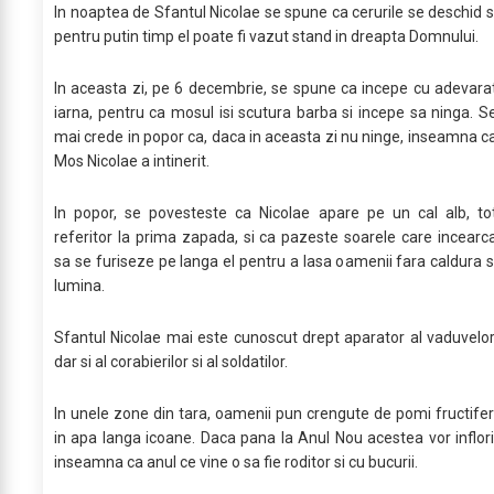
In noaptea de Sfantul Nicolae se spune ca cerurile se deschid s
pentru putin timp el poate fi vazut stand in dreapta Domnului.
In aceasta zi, pe 6 decembrie, se spune ca incepe cu adevara
iarna, pentru ca mosul isi scutura barba si incepe sa ninga. S
mai crede in popor ca, daca in aceasta zi nu ninge, inseamna c
Mos Nicolae a intinerit.
In popor, se povesteste ca Nicolae apare pe un cal alb, to
referitor la prima zapada, si ca pazeste soarele care incearc
sa se furiseze pe langa el pentru a lasa oamenii fara caldura s
lumina.
Sfantul Nicolae mai este cunoscut drept aparator al vaduvelor
dar si al corabierilor si al soldatilor.
In unele zone din tara, oamenii pun crengute de pomi fructifer
in apa langa icoane. Daca pana la Anul Nou acestea vor inflori
inseamna ca anul ce vine o sa fie roditor si cu bucurii.