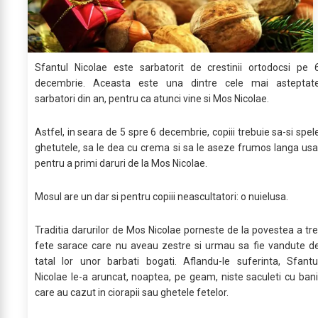
Sfantul Nicolae este sarbatorit de crestinii ortodocsi pe 
decembrie. Aceasta este una dintre cele mai asteptat
sarbatori din an, pentru ca atunci vine si Mos Nicolae.
Astfel, in seara de 5 spre 6 decembrie, copiii trebuie sa-si spel
ghetutele, sa le dea cu crema si sa le aseze frumos langa usa
pentru a primi daruri de la Mos Nicolae.
Mosul are un dar si pentru copiii neascultatori: o nuielusa.
Traditia darurilor de Mos Nicolae porneste de la povestea a tre
fete sarace care nu aveau zestre si urmau sa fie vandute d
tatal lor unor barbati bogati. Aflandu-le suferinta, Sfantu
Nicolae le-a aruncat, noaptea, pe geam, niste saculeti cu bani
care au cazut in ciorapii sau ghetele fetelor.