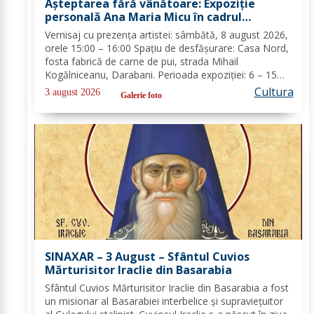
Așteptarea fără vânătoare: Expoziție
personală Ana Maria Micu în cadrul
festivalului Zilele Nordului 2026
Vernisaj cu prezența artistei: sâmbătă, 8 august 2026,
orele 15:00 – 16:00 Spațiu de desfășurare: Casa Nord,
fosta fabrică de carne de pui, strada Mihail
Kogălniceanu, Darabani. Perioada expoziției: 6 – 15
august 2026 Program de vizitare în timpul zilelor de
Cultura
3 august 2026
Galerie foto
festival (6 – 9 august): zilnic, orele...
SINAXAR – 3 August – Sfântul Cuvios
Mărturisitor Iraclie din Basarabia
Sfântul Cuvios Mărturisitor Iraclie din Basarabia a fost
un misionar al Basarabiei interbelice și supraviețuitor