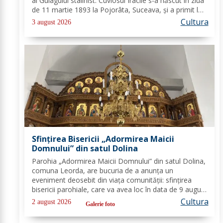
al Gulagului stalinist. Cuviosul Iraclie s-a născut în ziua
de 11 martie 1893 la Pojorâta, Suceava, și a primit la
botez numele de Ioan. În 1917, după ce a fost eliberat
Cultura
3 august 2026
din prizonierat,...
Sfințirea Bisericii „Adormirea Maicii
Domnului” din satul Dolina
Parohia „Adormirea Maicii Domnului” din satul Dolina,
comuna Leorda, are bucuria de a anunța un
eveniment deosebit din viața comunității: sfințirea
bisericii parohiale, care va avea loc în data de 9 august
2026. După o amplă perioadă de lucrări de restaurare,
Cultura
2 august 2026
Galerie foto
consolidare și înfrumusețare, sfântul...