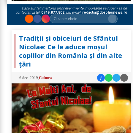
Daca sunteti martorul unor evenimente importante va rugam sa ne
contactati la tel:
0749.877.802
sau email:
redactia@dorohoinews.ro
Tradiții și obiceiuri de Sfântul
Nicolae: Ce le aduce moșul
copiilor din România și din alte
țări
f
6 dec. 2019
,
Cultura