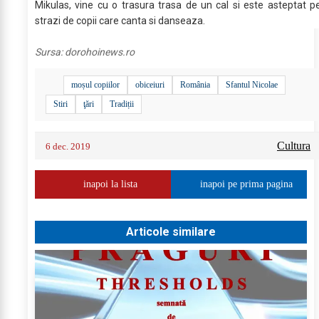
Mikulas, vine cu o trasura trasa de un cal si este asteptat p
strazi de copii care canta si danseaza.
Sursa:
dorohoinews.ro
moșul copiilor
obiceiuri
România
Sfantul Nicolae
Stiri
ţări
Tradiții
Cultura
6 dec. 2019
inapoi la lista
inapoi pe prima pagina
Articole similare