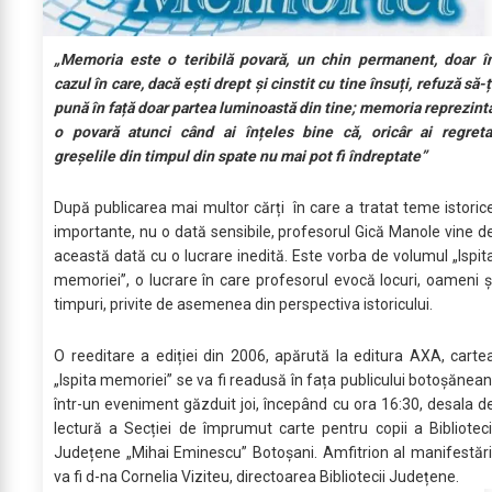
„Memoria este o teribilă povară, un chin permanent, doar î
cazul în care, dacă ești drept și cinstit cu tine însuți, refuză să-ț
pună în față doar partea luminoastă din tine; memoria reprezint
o povară atunci când ai înțeles bine că, oricâr ai regreta
greșelile din timpul din spate nu mai pot fi îndreptate”
După publicarea mai multor cărți în care a tratat teme istoric
importante, nu o dată sensibile, profesorul Gică Manole vine d
această dată cu o lucrare inedită. Este vorba de volumul „Ispit
memoriei”, o lucrare în care profesorul evocă locuri, oameni ș
timpuri, privite de asemenea din perspectiva istoricului.
O reeditare a ediției din 2006, apărută la editura AXA, carte
„Ispita memoriei” se va fi readusă în fața publicului botoșănean
într-un eveniment găzduit joi, începând cu ora 16:30, desala d
lectură a Secției de împrumut carte pentru copii a Biblioteci
Județene „Mihai Eminescu” Botoșani. Amfitrion al manifestări
va fi d-na Cornelia Viziteu, directoarea Bibliotecii Județene.