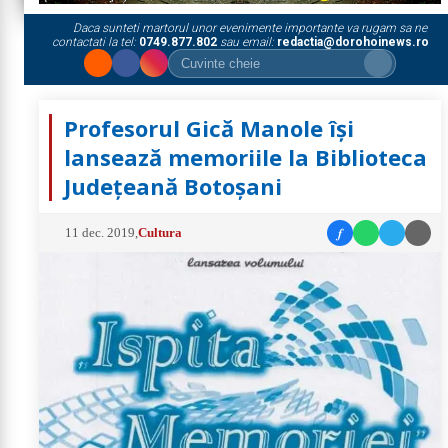
Daca sunteti martorul unor evenimente importante va rugam sa ne
contactati la tel:
0749.877.802
sau email:
redactia@dorohoinews.ro
Profesorul Gică Manole își
lansează memoriile la Biblioteca
Județeană Botoșani
f
11 dec. 2019
,
Cultura