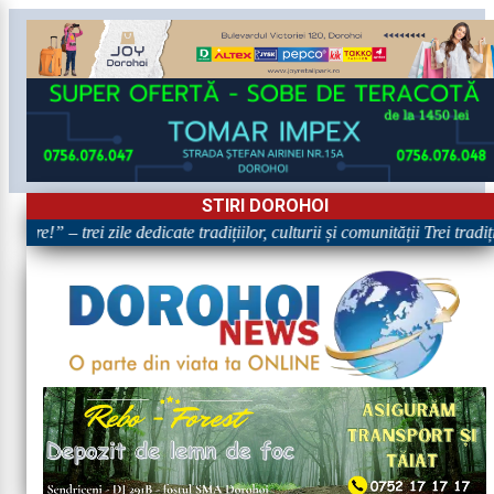
STIRI DOROHOI
are!” – trei zile dedicate tradițiilor, culturii și comunității Trei tradi