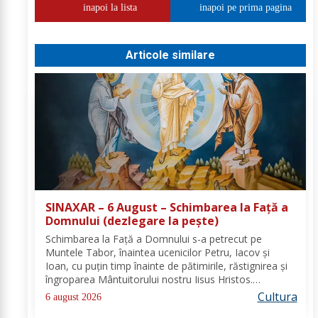
inapoi la lista
inapoi pe prima pagina
Articole similare
SINAXAR – 6 August – Schimbarea la Față a
Domnului (dezlegare la peşte)
Schimbarea la Față a Domnului s-a petrecut pe
Muntele Tabor, înaintea ucenicilor Petru, Iacov și
Ioan, cu puțin timp înainte de pătimirile, răstignirea și
îngroparea Mântuitorului nostru Iisus Hristos.
Urcându-Se pe munte, Hristos-Domnul S-a depărtat
Cultura
6 august 2026
puţin de ucenici şi, suindu-Se pe un loc mai...