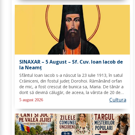
SINAXAR – 5 August – Sf. Cuv. Ioan Iacob de
la Neamţ
Sfântul Ioan Iacob s-a născut la 23 iulie 1913, în satul
Crăiniceni, din fostul județ Dorohoi. Rămânând orfan
de mic, a fost crescut de bunica sa, Maria. De tânăr a
dorit să devină călugăr, de aceea, la vârsta de 20 de
ani, și-a îndreptat pașii spre Mănăstirea Neamț. La 8
Cultura
5 august 2026
aprilie 1936, rasoforul...