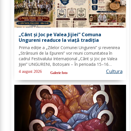
„Cânt și Joc pe Valea Jijiei” Comuna
Ungureni readuce la viață tradiția
Prima ediție a „Zilelor Comunei Ungureni” și revenirea
„Strânsurii de la Epureni” vor reuni comunitatea în
cadrul Festivalului Internațional „Cânt și Joc pe Valea
Jijiei” UNGURENI, Botoșani – În perioada 15–16
august 2026, comuna Ungureni va găzdui unul dintre
Cultura
4 august 2026
Galerie foto
cele mai ample evenimente culturale...