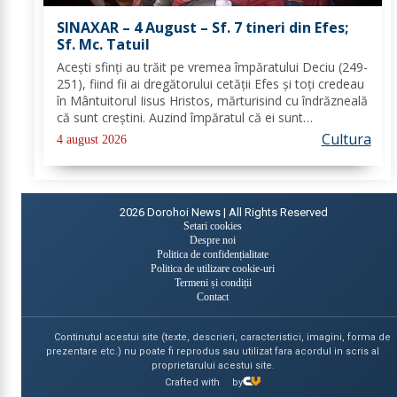
SINAXAR – 4 August – Sf. 7 tineri din Efes;
Sf. Mc. Tatuil
Aceşti sfinţi au trăit pe vremea împăratului Deciu (249-
251), fiind fii ai dregătorului cetăţii Efes şi toţi credeau
în Mântuitorul Iisus Hristos, mărturisind cu îndrăzneală
că sunt creştini. Auzind împăratul că ei sunt
mărturisitori ai lui Hristos, i-a chemat la judecată. În
Cultura
4 august 2026
faţa lui Deciu, cei...
2026
Dorohoi News | All Rights Reserved
Setari cookies
Despre noi
Politica de confidențialitate
Politica de utilizare cookie-uri
Termeni și condiții
Contact
Continutul acestui site (texte, descrieri, caracteristici, imagini, forma de
prezentare etc.) nu poate fi reprodus sau utilizat fara acordul in scris al
proprietarului acestui site.
Crafted with
by