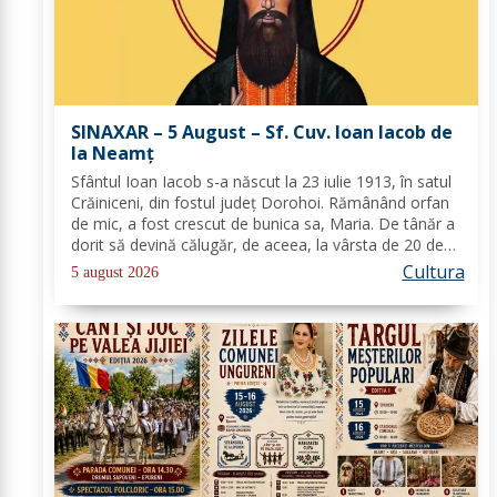
SINAXAR – 5 August – Sf. Cuv. Ioan Iacob de
la Neamţ
Sfântul Ioan Iacob s-a născut la 23 iulie 1913, în satul
Crăiniceni, din fostul județ Dorohoi. Rămânând orfan
de mic, a fost crescut de bunica sa, Maria. De tânăr a
dorit să devină călugăr, de aceea, la vârsta de 20 de
ani, și-a îndreptat pașii spre Mănăstirea Neamț. La 8
Cultura
5 august 2026
aprilie 1936, rasoforul...