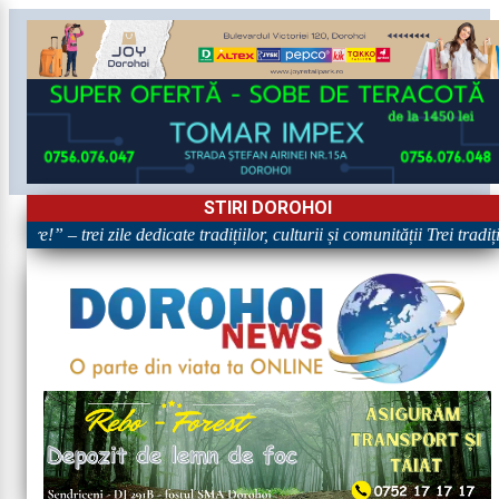
STIRI DOROHOI
are!” – trei zile dedicate tradițiilor, culturii și comunității Trei tradi