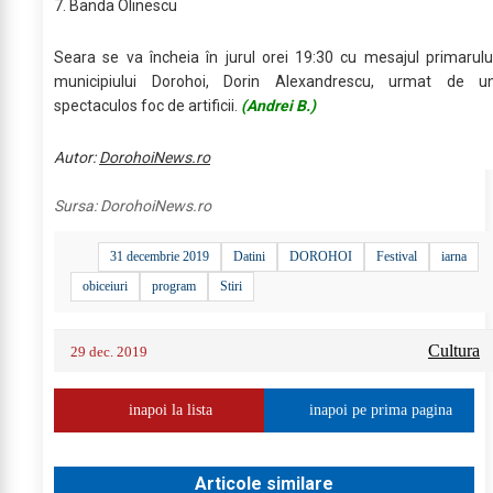
7. Banda Olinescu
Seara se va încheia în jurul orei 19:30 cu mesajul primarulu
municipiului Dorohoi, Dorin Alexandrescu, urmat de u
spectaculos foc de artificii.
(Andrei B.)
Autor:
DorohoiNews.ro
Sursa:
DorohoiNews.ro
31 decembrie 2019
Datini
DOROHOI
Festival
iarna
obiceiuri
program
Stiri
Cultura
29 dec. 2019
inapoi la lista
inapoi pe prima pagina
Articole similare