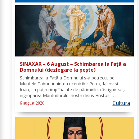
SINAXAR – 6 August – Schimbarea la Față a
Domnului (dezlegare la peşte)
Schimbarea la Față a Domnului s-a petrecut pe
Muntele Tabor, înaintea ucenicilor Petru, Iacov și
Ioan, cu puțin timp înainte de pătimirile, răstignirea și
îngroparea Mântuitorului nostru Iisus Hristos.
Urcându-Se pe munte, Hristos-Domnul S-a depărtat
Cultura
6 august 2026
puţin de ucenici şi, suindu-Se pe un loc mai...