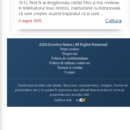
251), fiind fii ai dregătorului cetăţii Efes şi toţi credeau
în Mântuitorul Iisus Hristos, mărturisind cu îndrăzneală
că sunt creştini. Auzind împăratul că ei sunt
mărturisitori ai lui Hristos, i-a chemat la judecată. În
Cultura
4 august 2026
faţa lui Deciu, cei...
2026
Dorohoi News | All Rights Reserved
Setari cookies
Despre noi
Politica de confidențialitate
Politica de utilizare cookie-uri
Termeni și condiții
Contact
Continutul acestui site (texte, descrieri, caracteristici, imagini, forma de
prezentare etc.) nu poate fi reprodus sau utilizat fara acordul in scris al
proprietarului acestui site.
Crafted with
by