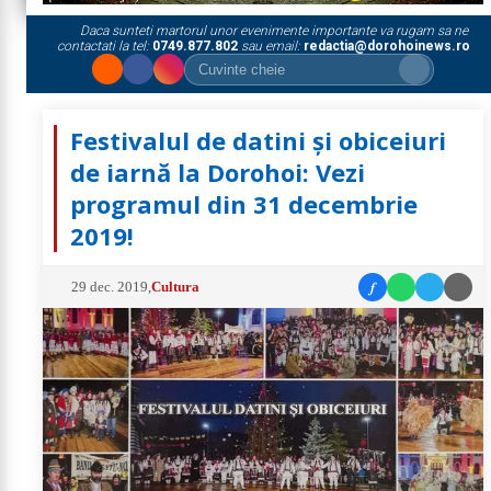
Daca sunteti martorul unor evenimente importante va rugam sa ne
contactati la tel:
0749.877.802
sau email:
redactia@dorohoinews.ro
Festivalul de datini și obiceiuri
de iarnă la Dorohoi: Vezi
programul din 31 decembrie
2019!
f
29 dec. 2019
,
Cultura