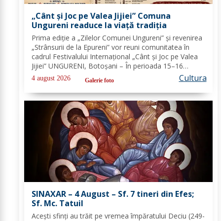
„Cânt și Joc pe Valea Jijiei” Comuna
Ungureni readuce la viață tradiția
Prima ediție a „Zilelor Comunei Ungureni” și revenirea
„Strânsurii de la Epureni” vor reuni comunitatea în
cadrul Festivalului Internațional „Cânt și Joc pe Valea
Jijiei” UNGURENI, Botoșani – În perioada 15–16
august 2026, comuna Ungureni va găzdui unul dintre
Cultura
4 august 2026
Galerie foto
cele mai ample evenimente culturale...
SINAXAR – 4 August – Sf. 7 tineri din Efes;
Sf. Mc. Tatuil
Aceşti sfinţi au trăit pe vremea împăratului Deciu (249-