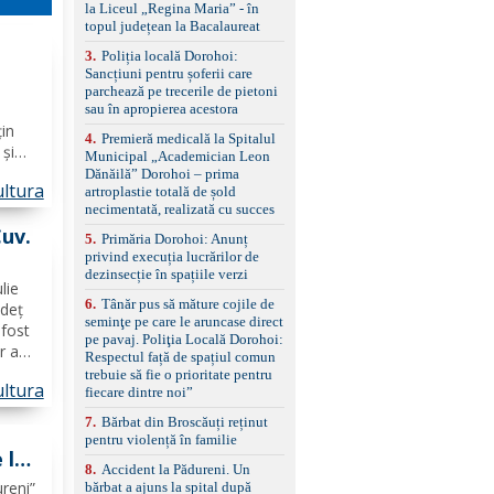
la Liceul „Regina Maria” - în
împreună cu un set de
topul județean la Bacalaureat
anvelope de iarnă.
3
.
Poliția locală Dorohoi:
Sancțiuni pentru șoferii care
şte)
parchează pe trecerile de pietoni
sau în apropierea acestora
țin
4
.
Premieră medicală la Spitalul
 și
Municipal „Academician Leon
s
Dănăilă” Dorohoi – prima
ltura
artroplastie totală de șold
os-
necimentată, realizată cu succes
 şi,
Cuv.
5
.
Primăria Dorohoi: Anunț
privind execuția lucrărilor de
dezinsecție în spațiile verzi
lie
6
.
Tânăr pus să măture cojile de
udeț
seminţe pe care le aruncase direct
fost
pe pavaj. Poliţia Locală Dorohoi:
r a
Respectul față de spațiul comun
trebuie să fie o prioritate pentru
ltura
șii
fiecare dintre noi”
 1936,
7
.
Bărbat din Broscăuți reținut
pentru violență în familie
 la
8
.
Accident la Pădureni. Un
reni”
bărbat a ajuns la spital după