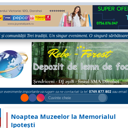
omunității Trei tradiții. Un singur eveniment. O singură sărbătoare!
or evenimente importante va rugam sa ne contactati la tel:
0749.877.802
sau email:
Noaptea Muzeelor la Memorialul
Ipotești