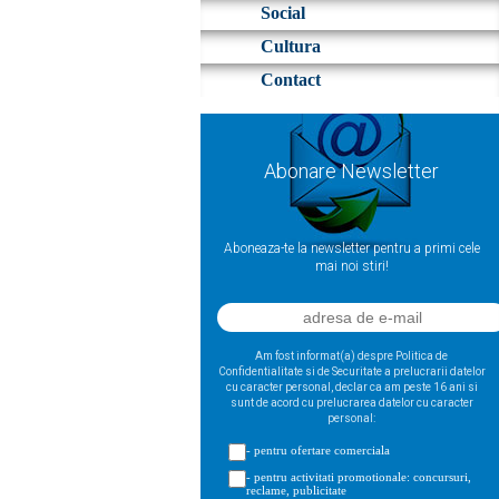
Social
Cultura
Contact
Abonare Newsletter
Aboneaza-te la newsletter pentru a primi cele
mai noi stiri!
Am fost informat(a) despre Politica de
Confidentialitate si de Securitate a prelucrarii datelor
cu caracter personal, declar ca am peste 16 ani si
sunt de acord cu prelucrarea datelor cu caracter
personal:
- pentru ofertare comerciala
- pentru activitati promotionale: concursuri,
reclame, publicitate