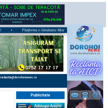
•
Platforma e-Sănătatea Mea devine disponibilă pe 1 septembrie: pa
redactia@dorohoinews.ro
Publicitate