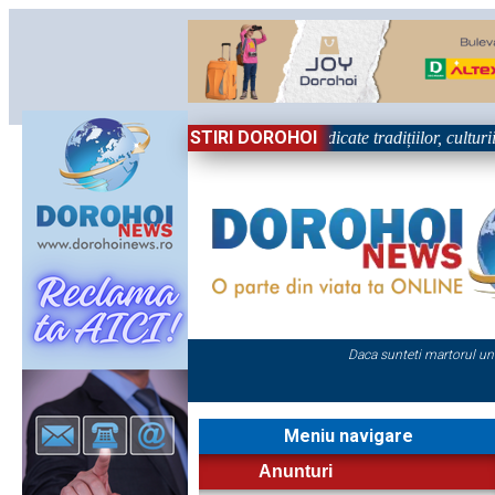
STIRI DOROHOI
Dorohoiul, în Sărbătoare!” – trei zile dedicate tradițiilor, culturii și c
Daca sunteti martorul un
Meniu navigare
Anunturi