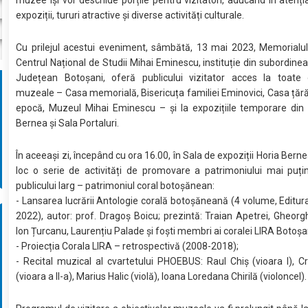
muzee își vor deschide porțile pentru vizitatori, aducând în atenția
expoziții, tururi atractive și diverse activități culturale.
Cu prilejul acestui eveniment, sâmbătă, 13 mai 2023, Memorialul
Centrul Național de Studii Mihai Eminescu, instituție din subordinea 
Județean Botoșani, oferă publicului vizitator acces la toate o
muzeale – Casa memorială, Bisericuța familiei Eminovici, Casa ță
epocă, Muzeul Mihai Eminescu – și la expozițiile temporare din 
Bernea și Sala Portaluri.
În aceeași zi, începând cu ora 16.00, în Sala de expoziții Horia Bern
loc o serie de activități de promovare a patrimoniului mai puți
publicului larg – patrimoniul coral botoșănean:
- Lansarea lucrării Antologie corală botoșăneană (4 volume, Editur
2022), autor: prof. Dragoș Boicu; prezintă: Traian Apetrei, Gheor
Ion Țurcanu, Laurențiu Palade și foști membri ai coralei LIRA Botoșa
- Proiecția Corala LIRA – retrospectivă (2008-2018);
- Recital muzical al cvartetului PHOEBUS: Raul Chiș (vioara I), Cr
(vioara a II-a), Marius Halic (violă), Ioana Loredana Chirilă (violoncel).