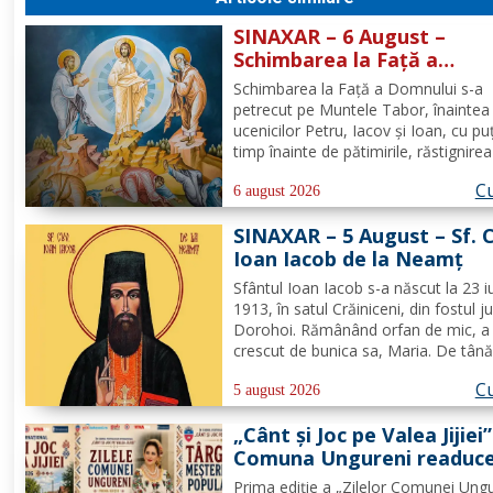
SINAXAR – 6 August –
Schimbarea la Față a
Domnului (dezlegare la pe
Schimbarea la Față a Domnului s-a
petrecut pe Muntele Tabor, înaintea
ucenicilor Petru, Iacov și Ioan, cu pu
timp înainte de pătimirile, răstignirea
îngroparea Mântuitorului nostru Iisu
Cu
Hristos. Urcându-Se pe munte, Hrist
6 august 2026
Domnul S-a depărtat puţin de ucenici
SINAXAR – 5 August – Sf. 
suindu-Se pe un loc mai...
Ioan Iacob de la Neamţ
Sfântul Ioan Iacob s-a născut la 23 iu
1913, în satul Crăiniceni, din fostul j
Dorohoi. Rămânând orfan de mic, a 
crescut de bunica sa, Maria. De tână
dorit să devină călugăr, de aceea, la
Cu
vârsta de 20 de ani, și-a îndreptat pa
5 august 2026
spre Mănăstirea Neamț. La 8 aprilie
„Cânt și Joc pe Valea Jijiei”
rasoforul...
Comuna Ungureni readuce
viață tradiția
Prima ediție a „Zilelor Comunei Ungu