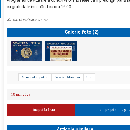
Programul de vizitare a obiectivelor muzeale va fi prelungit până la
cu gratuitate începând cu ora 16.00.
Sursa:
dorohoinews.ro
Galerie foto (
2
)
Memorialul Ipotești
Noaptea Muzeelor
Stiri
10 mai 2023
inapoi la lista
inapoi pe prima pagin
Articole similare