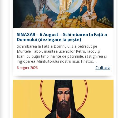
SINAXAR – 6 August – Schimbarea la Față a
Domnului (dezlegare la peşte)
Schimbarea la Față a Domnului s-a petrecut pe
Muntele Tabor, înaintea ucenicilor Petru, Iacov și
Ioan, cu puțin timp înainte de pătimirile, răstignirea și
îngroparea Mântuitorului nostru Iisus Hristos.
Urcându-Se pe munte, Hristos-Domnul S-a depărtat
Cultura
6 august 2026
puţin de ucenici şi, suindu-Se pe un loc mai...