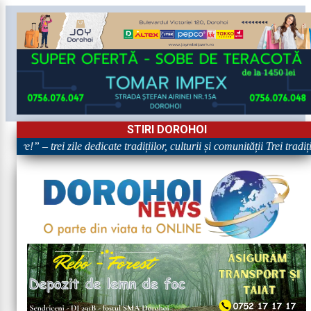
STIRI DOROHOI
are!” – trei zile dedicate tradițiilor, culturii și comunității Trei tradi