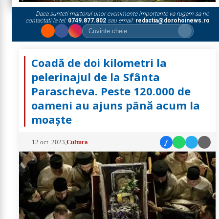
Daca sunteti martorul unor evenimente importante va rugam sa ne
contactati la tel:
0749.877.802
sau email:
redactia@dorohoinews.ro
Coadă de doi kilometri la
pelerinajul de la Sfânta
Parascheva. Peste 120.000 de
oameni au ajuns până acum la
moaște
f
12 oct. 2023
,
Cultura