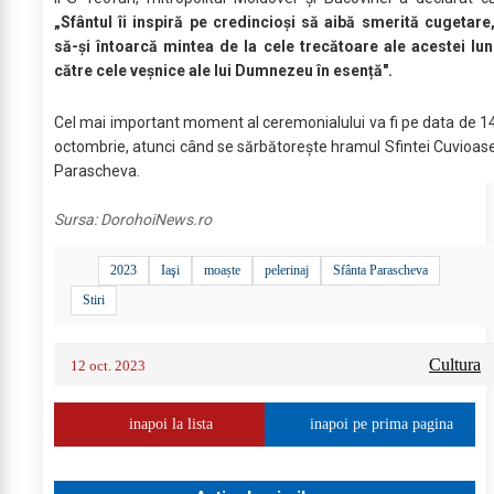
„Sfântul îi inspiră pe credincioși să aibă smerită cugetare
să-și întoarcă mintea de la cele trecătoare ale acestei lun
către cele veșnice ale lui Dumnezeu în esență".
Cel mai important moment al ceremonialului va fi pe data de 1
octombrie, atunci când se sărbătorește hramul Sfintei Cuvioas
Parascheva.
Sursa:
DorohoiNews.ro
2023
Iaşi
moaște
pelerinaj
Sfânta Parascheva
Stiri
Cultura
12 oct. 2023
inapoi la lista
inapoi pe prima pagina