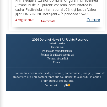
Prima ediție a „Zilelor Comunei Ungureni” și revenirea
„Strânsurii de la Epureni” vor reuni comunitatea în
cadrul Festivalului Internațional „Cânt și Joc pe Valea
Jijiei” UNGURENI, Botoșani – În perioada 15–16
august 2026, comuna Ungureni va găzdui unul dintre
Cultura
4 august 2026
Galerie foto
cele mai ample evenimente culturale...
2026
Dorohoi News | All Rights Reserved
Setari cookies
Despre noi
Politica de confidențialitate
Politica de utilizare cookie-uri
Termeni și condiții
Contact
Continutul acestui site (texte, descrieri, caracteristici, imagini, forma de
prezentare etc.) nu poate fi reprodus sau utilizat fara acordul in scris al
proprietarului acestui site.
Crafted with
by