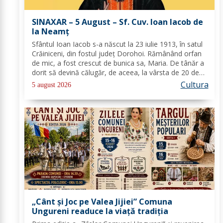
SINAXAR – 5 August – Sf. Cuv. Ioan Iacob de
la Neamţ
Sfântul Ioan Iacob s-a născut la 23 iulie 1913, în satul
Crăiniceni, din fostul județ Dorohoi. Rămânând orfan
de mic, a fost crescut de bunica sa, Maria. De tânăr a
dorit să devină călugăr, de aceea, la vârsta de 20 de
ani, și-a îndreptat pașii spre Mănăstirea Neamț. La 8
Cultura
5 august 2026
aprilie 1936, rasoforul...
„Cânt și Joc pe Valea Jijiei” Comuna
Ungureni readuce la viață tradiția