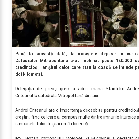
Până la această dată, la moaștele depuse în curte
Catedralei Mitropolitane s-au închinat peste 120.000 d
credincioși, iar șirul celor care stau la coadă se întinde p
doi kilometri.
Delegația de preoţi greci a adus mâna Sfântului Andre
Criteanul la catedrala Mitropolitană din Iaşi.
Andrei Criteanul are o importanță deosebită pentru credincioși
creștini, fiind cel care a compus multe dintre imnurile liturgice ș
canoanele folosite și acum în biserică.
IPS Teofan, mitropolitul Moldovei şi Bucovinei a declarat c