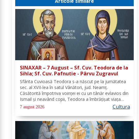
Articole similare
SINAXAR – 7 August – Sf. Cuv. Teodora de la
Sihla; Sf. Cuv. Pafnutie - Pârvu Zugravul
Sfânta Cuvioasă Teodora s-a născut pe la jumătatea
sec. al XVII-lea în satul Vânători, jud. Neamţ.
Căsătorită împotriva voinţei ei cu un tânăr evlavios din
Ismail şi neavând copii, Teodora a îmbrăţişat viaţa
monahală la Schitul Vărzăreşti, Vrancea, iar soţul ei,
Cultura
7 august 2026
de asemenea, s-a călugărit la...