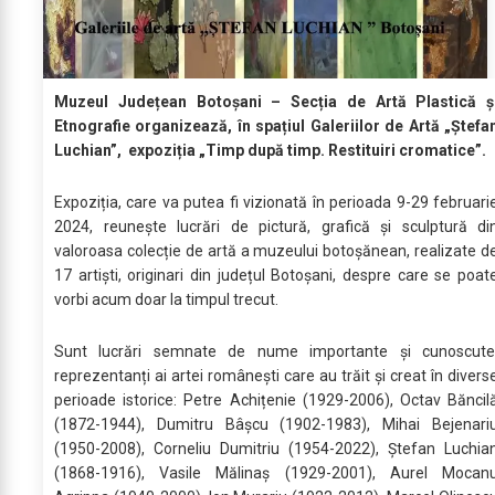
Muzeul Județean Botoșani – Secția de Artă Plastică ș
Etnografie organizează, în spațiul Galeriilor de Artă „Ștefa
Luchian”, expoziția „Timp după timp. Restituiri cromatice”.
Expoziția, care va putea fi vizionată în perioada 9-29 februari
2024, reunește lucrări de pictură, grafică și sculptură di
valoroasa colecție de artă a muzeului botoșănean, realizate d
17 artiști, originari din județul Botoșani, despre care se poat
vorbi acum doar la timpul trecut.
Sunt lucrări semnate de nume importante și cunoscute
reprezentanți ai artei românești care au trăit și creat în divers
perioade istorice: Petre Achițenie (1929-2006), Octav Băncil
(1872-1944), Dumitru Bâșcu (1902-1983), Mihai Bejenari
(1950-2008), Corneliu Dumitriu (1954-2022), Ștefan Luchia
(1868-1916), Vasile Mălinaș (1929-2001), Aurel Mocan