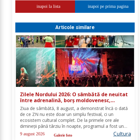
inapoi la lista
inapoi pe prima pagina
Articole similare
Zilele Nordului 2026: O sâmbătă de neuitat
între adrenalină, borș moldovenesc,
ateliere și concerte
Ziua de sâmbătă, 8 august, a demonstrat încă o dată
de ce ZN nu este doar un simplu festival, ci un
ecosistem cultural complet. De la primele ore ale
dimineții până târziu în noapte, programul a fost un
maraton (la propriu și la figurat) de emoții, gusturi,
Cultura
9 august 2026
Galerie foto
dezbateri și decibeli, transformând...