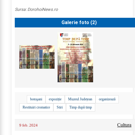
Sursa:
DorohoiNews.ro
Galerie foto (
2
)
botoşani
expoziție
Muzeul Județean
organizează
Restituiri cromatice
Stiri
Timp după timp
Cultura
9 feb. 2024