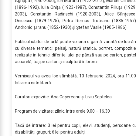
Agrippa (1940-2000), Ion Murariu (1922-2012), Marcel Olinesc
(1896-1992), Iulia Oniță (1923-1987), Constantin Piliuță (1929
2003), Constantin Radinschi (1920-2003), Alice Sfințesco
Onicescu (1879-1975), Petru Remus Troteanu (1885-1957)
Andronic Țăranu (1852-1930) și Ștefan Vasile (1905-1986).
Publicul iubitor de artă poate viziona o gamă variată de lucrări
cu diverse tematici: peisaj, natură statică, portret, compoziție
realizate în tehnici diferite: ulei pe pânză sau pe carton, pastel
acuarelă, tuș pe carton și sculptură în bronz.
Vernisajul va avea loc sâmbătă, 10 februarie 2024, ora 11.00
Intrarea este liberă.
Curatori expoziție: Ana Coșereanu și Liviu Șoptelea.
Program de vizitare: zilnic, între orele 9.00 – 16.30
Taxă de intrare: 3 lei pentru copii, elevi, studenți, persoane c
dizabilități, grupuri; 6 lei pentru adulți.