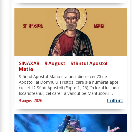
SINAXAR – 9 August – Sfântul Apostol
Matia
Sfântul Apostol Matia era unul dintre cei 70 de
Apostoli ai Domnului Hristos, care s-a numărat apoi
cu cei 12 Sfinţi Apostoli (Fapte 1, 26), în locul lui Iuda
Iscarioteanul, cel care l-a vândut pe Mântuitorul
pentru 30 de arginţi. După Învierea şi Înălţarea la cer a
Cultura
9 august 2026
Domnului, comunitatea...