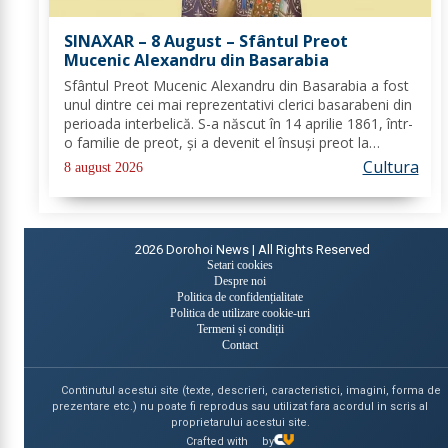
SINAXAR – 8 August – Sfântul Preot
Mucenic Alexandru din Basarabia
Sfântul Preot Mucenic Alexandru din Basarabia a fost
unul dintre cei mai reprezentativi clerici basarabeni din
perioada interbelică. S-a născut în 14 aprilie 1861, într-
o familie de preot, și a devenit el însuși preot la
Biserica „Aleksandr Nevski” din Călăraşi-sat, în
Cultura
8 august 2026
Republica Moldova de azi. A...
2026
Dorohoi News | All Rights Reserved
Setari cookies
Despre noi
Politica de confidențialitate
Politica de utilizare cookie-uri
Termeni și condiții
Contact
Continutul acestui site (texte, descrieri, caracteristici, imagini, forma de
prezentare etc.) nu poate fi reprodus sau utilizat fara acordul in scris al
proprietarului acestui site.
Crafted with
by