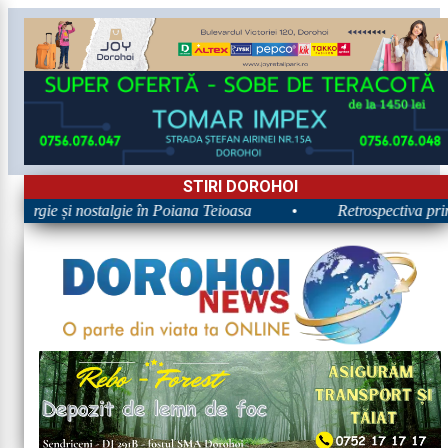
STIRI DOROHOI
Energie și nostalgie în Poiana Teioasa
•
Retrospectiva primei