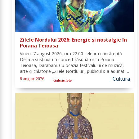
Zilele Nordului 2026: Energie și nostalgie în
Poiana Teioasa
Vineri, 7 august 2026, ora 22:00 celebra cântăreață
Delia a susținut un concert răsunător în Poiana
Teioasa, Darabani. Cu ocazia festivalului de muzică,
arte și călătorie „Zilele Nordului”, publicul s-a adunat în
acest colț de natură, bucurându-se de noaptea
Cultura
8 august 2026
Galerie foto
călduroasă și peisajul unei oaze verzi,...