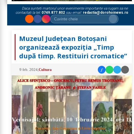
Daca sunteti martorul unor evenimente importante va rugam sa ne
contactati la tel:
0749.877.802
sau email:
redactia@dorohoinews.ro
Muzeul Județean Botoșani
organizează expoziția „Timp
după timp. Restituiri cromatice”
f
9 feb. 2024
,
Cultura