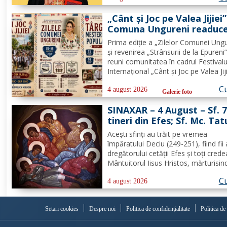
spre Mănăstirea Neamț. La 8 aprilie
„Cânt și Joc pe Valea Jijiei”
rasoforul...
Comuna Ungureni readuce
viață tradiția
Prima ediție a „Zilelor Comunei Ungu
și revenirea „Strânsurii de la Epureni
reuni comunitatea în cadrul Festivalu
Internațional „Cânt și Joc pe Valea Jiji
UNGURENI, Botoșani – În perioada
Cu
16 august 2026, comuna Ungureni v
4 august 2026
Galerie foto
găzdui unul dintre cele mai ample
SINAXAR – 4 August – Sf. 
evenimente culturale...
tineri din Efes; Sf. Mc. Tat
Aceşti sfinţi au trăit pe vremea
împăratului Deciu (249-251), fiind fii 
dregătorului cetăţii Efes şi toţi crede
Mântuitorul Iisus Hristos, mărturisin
îndrăzneală că sunt creştini. Auzind
Cu
împăratul că ei sunt mărturisitori ai l
4 august 2026
Hristos, i-a chemat la judecată. În faţ
Deciu, cei...
Setari cookies
Despre noi
Politica de confidențialitate
Politica de