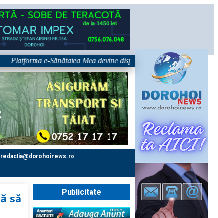
forma e-Sănătatea Mea devine disponibilă pe 1 septembrie: pacientul devi
redactia@dorohoinews.ro
Publicitate
ă să
l