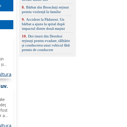
a
8
.
Bărbat din Broscăuți reținut
pentru violență în familie
9
.
Accident la Pădureni. Un
bărbat a ajuns la spital după
impactul dintre două mașini
10
.
Doi tineri din Dorohoi
reținuți pentru evadare, tâlhărie
şte)
și conducerea unui vehicul fără
permis de conducere
țin
 și
s
ltura
os-
 şi,
Cuv.
lie
udeț
fost
r a
ltura
șii