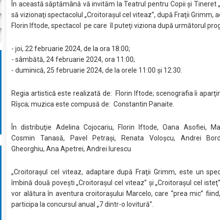
În această săptămână vă invităm la Teatrul pentru Copii şi Tineret 
să vizionaţi spectacolul „Croitoraşul cel viteaz”, după Fraţii Grimm,
Florin Iftode, spectacol pe care îl puteţi viziona după următorul pr
- joi, 22 februarie 2024, de la ora 18:00;
- sâmbătă, 24 februarie 2024, ora 11:00;
- duminică, 25 februarie 2024, de la orele 11:00 şi 12:30.
Regia artistică este realizată de: Florin Iftode; scenografia îi aparţi
Rîşca; muzica este compusă de: Constantin Panaite.
În distribuţie Adelina Cojocariu, Florin Iftode, Oana Asofiei, M
Cosmin Tanasă, Pavel Petraşi, Renata Voloșcu, Andrei Bord
Gheorghiu, Ana Apetrei, Andrei Iurescu
„Croitoraşul cel viteaz, adaptare după Fraţii Grimm, este un spe
îmbină două poveşti „Croitoraşul cel viteaz” şi „Croitoraşul cel isteţ”
vor alătura în aventura croitoraşului Marcelo, care “prea mic” fiin
participa la concursul anual „7 dintr-o lovitură”.