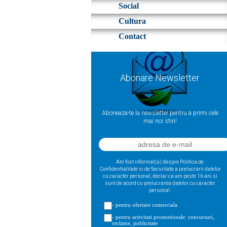
Social
Cultura
Contact
Abonare Newsletter
Aboneaza-te la newsletter pentru a primi cele
mai noi stiri!
Am fost informat(a) despre Politica de
Confidentialitate si de Securitate a prelucrarii datelor
cu caracter personal, declar ca am peste 16 ani si
sunt de acord cu prelucrarea datelor cu caracter
personal:
- pentru ofertare comerciala
- pentru activitati promotionale: concursuri,
reclame, publicitate