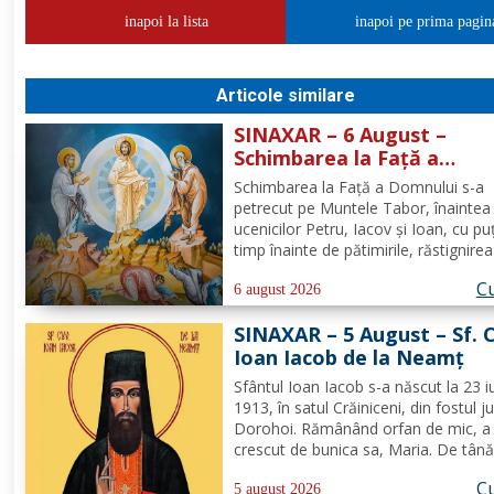
inapoi la lista
inapoi pe prima pagin
Articole similare
SINAXAR – 6 August –
Schimbarea la Față a
Domnului (dezlegare la pe
Schimbarea la Față a Domnului s-a
petrecut pe Muntele Tabor, înaintea
ucenicilor Petru, Iacov și Ioan, cu pu
timp înainte de pătimirile, răstignirea
îngroparea Mântuitorului nostru Iisu
Cu
Hristos. Urcându-Se pe munte, Hrist
6 august 2026
Domnul S-a depărtat puţin de ucenici
SINAXAR – 5 August – Sf. 
suindu-Se pe un loc mai...
Ioan Iacob de la Neamţ
Sfântul Ioan Iacob s-a născut la 23 iu
1913, în satul Crăiniceni, din fostul j
Dorohoi. Rămânând orfan de mic, a 
crescut de bunica sa, Maria. De tână
dorit să devină călugăr, de aceea, la
Cu
vârsta de 20 de ani, și-a îndreptat pa
5 august 2026