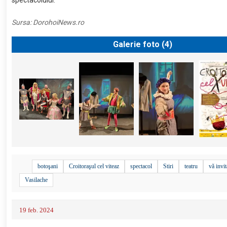
Sursa:
DorohoiNews.ro
Galerie foto (
4
)
botoşani
Croitoraşul cel viteaz
spectacol
Stiri
teatru
vă invit
Vasilache
19 feb. 2024