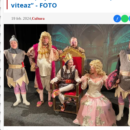
viteaz” - FOTO
f
19 feb. 2024
,
Cultura