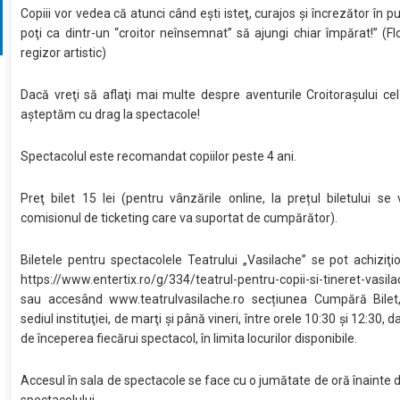
Copiii vor vedea că atunci când eşti isteţ, curajos şi încrezător în pu
poţi ca dintr-un “croitor neînsemnat” să ajungi chiar împărat!” (Flo
regizor artistic)
Dacă vreţi să aflaţi mai multe despre aventurile Croitoraşului cel
aşteptăm cu drag la spectacole!
Spectacolul este recomandat copiilor peste 4 ani.
Preţ bilet 15 lei (pentru vânzările online, la prețul biletului s
comisionul de ticketing care va suportat de cumpărător).
Biletele pentru spectacolele Teatrului „Vasilache” se pot achiziţi
https://www.entertix.ro/g/334/teatrul-pentru-copii-si-tineret-vasil
sau accesând www.teatrulvasilache.ro secțiunea Cumpără Bilet,
sediul instituţiei, de marţi şi până vineri, între orele 10:30 şi 12:30, da
de începerea fiecărui spectacol, în limita locurilor disponibile.
Accesul în sala de spectacole se face cu o jumătate de oră înainte 
spectacolului.