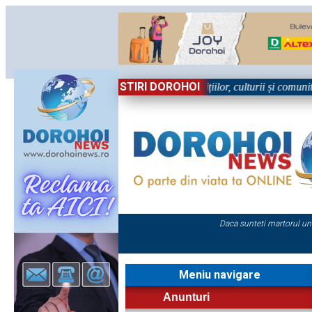
STIRI DOROHOI
 Sărbătoare!” – trei zile dedicate tradițiilor, culturii și comunității T
Daca sunteti martorul un
Meniu navigare
Anunturi