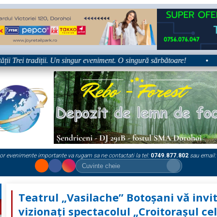
rei tradiții. Un singur eveniment. O singură sărbătoare!
•
Plat
or evenimente importante va rugam sa ne contactati la tel:
0749.877.802
sau email:
Teatrul „Vasilache” Botoșani vă invit
vizionați spectacolul „Croitorașul ce