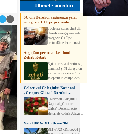
Ultimele anunturi
SC din Dorohoi angajează șofer
categoria C+E pe perioadă
nedeterminată
Societate comercială din
Dorohoi angajează șofer
categoria C+E pe
perioadă nedeterminată.
Candidatul trebuie să
Angajăm personal fast-food –
aibă experiență și atestat
Zehab Kebab
transport marfă. Pentru
detalii, vă rog să sunați la
Ești o persoană serioasă,
numărul de telefon.
dinamică și îți dorești un
loc de muncă stabil? Te
așteptăm în echipa Zehab
Kebab! Posturi
Colectivul Colegiului Național
disponibile: -
„Grigore Ghica” Dorohoi
SHAORMAR AJUTOR
transmite sincere condoleanțe
BUCATAR 2/posturi -
Colectivul Colegiului
LUCRATOR
Național „Grigore
COMERCIAL
Ghica” Dorohoi este
VANZATOR /2 posturi
alături de colega Alexa
OFERIM : Contract de
Lăcrămioara la trecerea în
muncă Program flexibil
Vând BMW X3 xDrive20d
neființă a soțului și
Salariu motivant, în
transmite sincere
BMW X3 xDrive20d |
funcție de experienț
condoleanțe familiei.