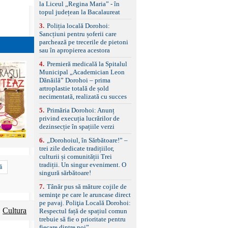
standard Euro 6 Trapă
la Liceul „Regina Maria” - în
panoramică, geamuri
topul județean la Bacalaureat
spate fumurii Carlig de
remorcare Bonus: -
3
.
Poliția locală Dorohoi:
Covorașe textile montate
Sancțiuni pentru șoferii care
pe mașină. -Ofer și un
parchează pe trecerile de pietoni
set de covorașe din
sau în apropierea acestora
cauciuc/pvc. -Se vinde
4
.
Premieră medicală la Spitalul
împreună cu un set de
Municipal „Academician Leon
anvelope de iarnă.
Dănăilă” Dorohoi – prima
artroplastie totală de șold
necimentată, realizată cu succes
5
.
Primăria Dorohoi: Anunț
privind execuția lucrărilor de
dezinsecție în spațiile verzi
6
.
„Dorohoiul, în Sărbătoare!” –
trei zile dedicate tradițiilor,
culturii și comunității Trei
tradiții. Un singur eveniment. O
ă
singură sărbătoare!
7
.
Tânăr pus să măture cojile de
seminţe pe care le aruncase direct
pe pavaj. Poliţia Locală Dorohoi:
Cultura
Respectul față de spațiul comun
trebuie să fie o prioritate pentru
fiecare dintre noi”