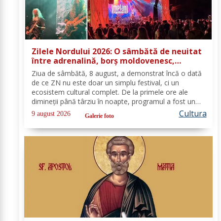
Zilele Nordului 2026: O sâmbătă de neuitat
între adrenalină, borș moldovenesc,
ateliere și concerte
Ziua de sâmbătă, 8 august, a demonstrat încă o dată
de ce ZN nu este doar un simplu festival, ci un
ecosistem cultural complet. De la primele ore ale
dimineții până târziu în noapte, programul a fost un
maraton (la propriu și la figurat) de emoții, gusturi,
Cultura
9 august 2026
Galerie foto
dezbateri și decibeli, transformând...