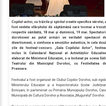
Copilul-actor, cu trăirile și spiritul creativ specifice vârstei, 
fost vedeta sfârșitului de săptămână care tocmai a trecut
respectiv sâmbătă, 18 mai și duminică, 19 mai. Spectatori
dorohoieni au putut urmări un veritabil spectacol d
divertisment, o simfonie a emoțiilor autentice, în cele dou
zile de festival-concurs. „Gala Copilului Actor”, festiva
inclus în Calendarul Național al Activităților Educativ
elaborat de Ministerul Educației, s-a încheiat pe scena Săli
Teatrului din Municipiul Dorohoi, cu Festivitatea d
Premiere.
Festivalul a fost organizat de Clubul Copiilor Dorohoi, sub egid
Ministerului Educației și a Inspectoratului Școlar Județea
Botoșani, în parteneriat cu Primăria Municipiului Dorohoi, Cas
Municipală de Cultură Dorohoi și Asociația „Mugurelul” Dorohoi.