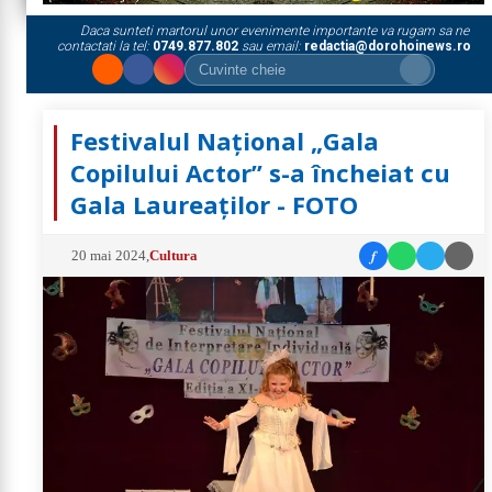
Daca sunteti martorul unor evenimente importante va rugam sa ne
contactati la tel:
0749.877.802
sau email:
redactia@dorohoinews.ro
Festivalul Național „Gala
Copilului Actor” s-a încheiat cu
Gala Laureaților - FOTO
f
20 mai 2024
,
Cultura