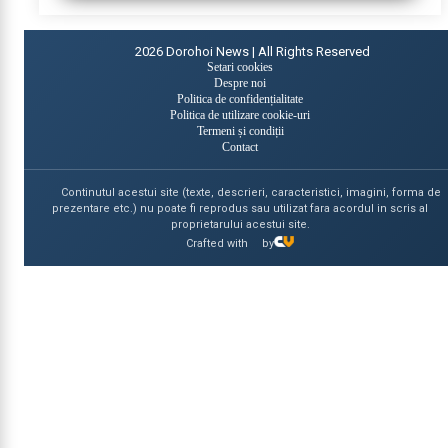
2026
Dorohoi News | All Rights Reserved
Setari cookies
Despre noi
Politica de confidențialitate
Politica de utilizare cookie-uri
Termeni și condiții
Contact
Continutul acestui site (texte, descrieri, caracteristici, imagini, forma de
prezentare etc.) nu poate fi reprodus sau utilizat fara acordul in scris al
proprietarului acestui site.
Crafted with
by