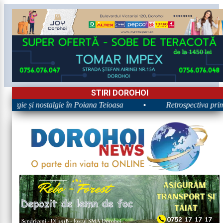
STIRI DOROHOI
nergie și nostalgie în Poiana Teioasa
•
Retrospectiva primei 