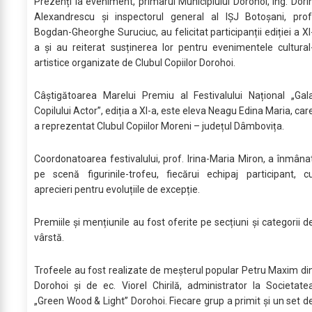
Prezenți la eveniment, primarul Municipiului Dorohoi, ing. Dori
Alexandrescu și inspectorul general al IȘJ Botoșani, prof
Bogdan-Gheorghe Suruciuc, au felicitat participanții ediției a XI
a și au reiterat susținerea lor pentru evenimentele cultural
artistice organizate de Clubul Copiilor Dorohoi.
Câștigătoarea Marelui Premiu al Festivalului Național „Gal
Copilului Actor”, ediția a XI-a, este eleva Neagu Edina Maria, car
a reprezentat Clubul Copiilor Moreni – județul Dâmbovița.
Coordonatoarea festivalului, prof. Irina-Maria Miron, a înmâna
pe scenă figurinile-trofeu, fiecărui echipaj participant, c
aprecieri pentru evoluțiile de excepție.
Premiile și mențiunile au fost oferite pe secțiuni și categorii d
vârstă.
Trofeele au fost realizate de meșterul popular Petru Maxim di
Dorohoi și de ec. Viorel Chirilă, administrator la Societate
„Green Wood & Light” Dorohoi. Fiecare grup a primit și un set d