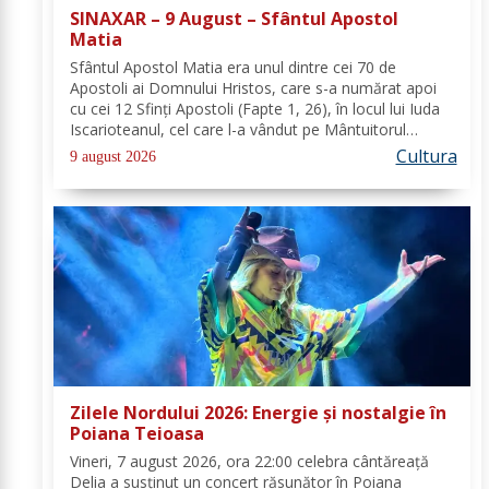
SINAXAR – 9 August – Sfântul Apostol
Matia
Sfântul Apostol Matia era unul dintre cei 70 de
Apostoli ai Domnului Hristos, care s-a numărat apoi
cu cei 12 Sfinţi Apostoli (Fapte 1, 26), în locul lui Iuda
Iscarioteanul, cel care l-a vândut pe Mântuitorul
pentru 30 de arginţi. După Învierea şi Înălţarea la cer a
Cultura
9 august 2026
Domnului, comunitatea...
Zilele Nordului 2026: Energie și nostalgie în
Poiana Teioasa
Vineri, 7 august 2026, ora 22:00 celebra cântăreață
Delia a susținut un concert răsunător în Poiana