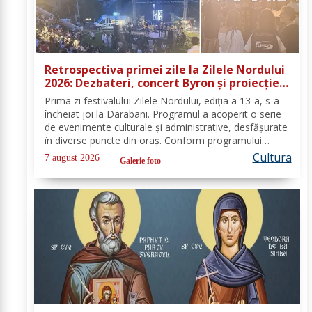
Retrospectiva primei zile la Zilele Nordului
2026: Dezbateri, concert Byron și proiecție
de film
Prima zi festivalului Zilele Nordului, ediția a 13-a, s-a
încheiat joi la Darabani. Programul a acoperit o serie
de evenimente culturale și administrative, desfășurate
în diverse puncte din oraș. Conform programului
oficial comunicat de Asociația Nord, mai jos se
Cultura
7 august 2026
Galerie foto
regăsește sinteza activităților,...