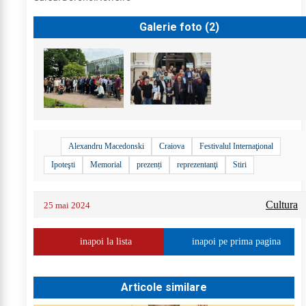
Galerie foto (
2
)
Alexandru Macedonski
Craiova
Festivalul Internaţional
Ipoteşti
Memorial
prezenți
reprezentanţi
Stiri
Cultura
25 mai 2024
inapoi la lista
inapoi pe prima pagina
Articole similare