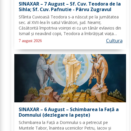
SINAXAR – 7 August – Sf. Cuv. Teodora de la
Sihla; Sf. Cuv. Pafnutie - Pârvu Zugravul
Sfânta Cuvioasă Teodora s-a născut pe la jumătatea
sec. al XVII-lea în satul Vânători, jud. Neamţ.
Căsătorită împotriva voinţei ei cu un tânăr evlavios din
Ismail şi neavând copii, Teodora a îmbrăţişat viaţa
monahală la Schitul Vărzăreşti, Vrancea, iar soţul ei,
Cultura
7 august 2026
de asemenea, s-a călugărit la...
SINAXAR – 6 August – Schimbarea la Față a
Domnului (dezlegare la peşte)
Schimbarea la Față a Domnului s-a petrecut pe
Muntele Tabor, înaintea ucenicilor Petru, Iacov și