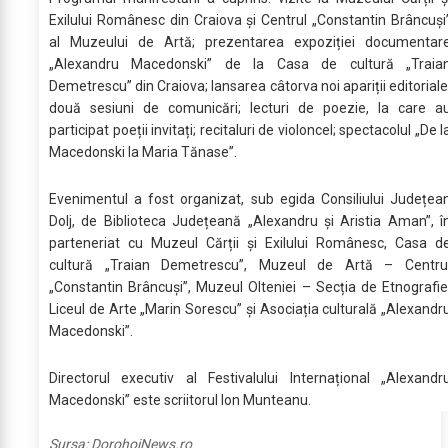
Exilului Românesc din Craiova și Centrul „Constantin Brâncuși
al Muzeului de Artă; prezentarea expoziției documentar
„Alexandru Macedonski” de la Casa de cultură „Traia
Demetrescu” din Craiova; lansarea câtorva noi apariții editoriale
două sesiuni de comunicări; lecturi de poezie, la care a
participat poeții invitați; recitaluri de violoncel; spectacolul „De l
Macedonski la Maria Tănase”.
Evenimentul a fost organizat, sub egida Consiliului Județea
Dolj, de Biblioteca Județeană „Alexandru și Aristia Aman”, î
parteneriat cu Muzeul Cărții și Exilului Românesc, Casa d
cultură „Traian Demetrescu”, Muzeul de Artă – Centru
„Constantin Brâncuși”, Muzeul Olteniei – Secția de Etnografie
Liceul de Arte „Marin Sorescu” și Asociația culturală „Alexandr
Macedonski”.
Directorul executiv al Festivalului Internațional „Alexandr
Macedonski” este scriitorul Ion Munteanu.
Sursa:
DorohoiNews.ro