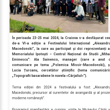
În perioada 23-25 mai 2024, la Craiova s-a desfășurat ce
de-a VI-a ediție a Festivalului Internațional „Alexandr
Macedonski”, la care au participat și doi reprezentanți a
Memorialului Ipotești – Centrul Național de Studii „Miha
Eminescu”: Ala Sainenco, manager (care a avut 
comunicare pe tema „Polemica Missir-Macedonski), ș
Lucia Țurcanu, cercetător științific (tema comunicării
„Topografii basarabene în nuvela «Cârjaliul»”).
Tema ediției din 2024 a festivalului a fost: „Alexandr
Macedonski, precursor al curentelor de avangardă și al proze
moderne românești”.
Programul manifestării a cuprins: vizite la Muzeului Cărții ș