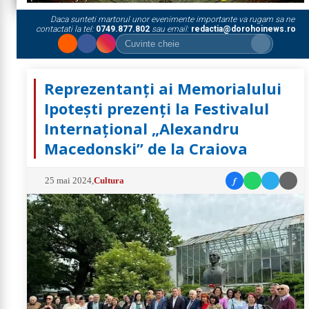
Daca sunteti martorul unor evenimente importante va rugam sa ne
contactati la tel:
0749.877.802
sau email:
redactia@dorohoinews.ro
Reprezentanți ai Memorialului
Ipotești prezenți la Festivalul
Internațional „Alexandru
Macedonski” de la Craiova
f
25 mai 2024
,
Cultura