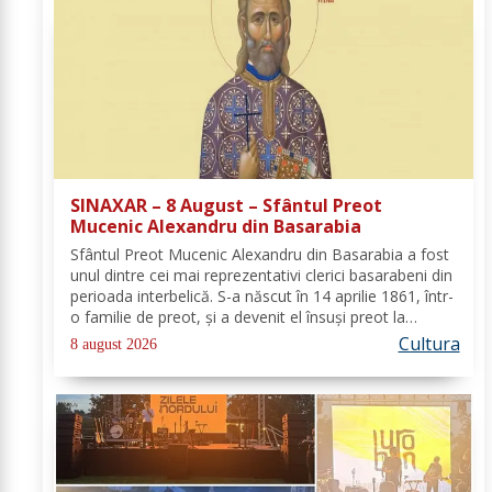
SINAXAR – 8 August – Sfântul Preot
Mucenic Alexandru din Basarabia
Sfântul Preot Mucenic Alexandru din Basarabia a fost
unul dintre cei mai reprezentativi clerici basarabeni din
perioada interbelică. S-a născut în 14 aprilie 1861, într-
o familie de preot, și a devenit el însuși preot la
Biserica „Aleksandr Nevski” din Călăraşi-sat, în
Cultura
8 august 2026
Republica Moldova de azi. A...