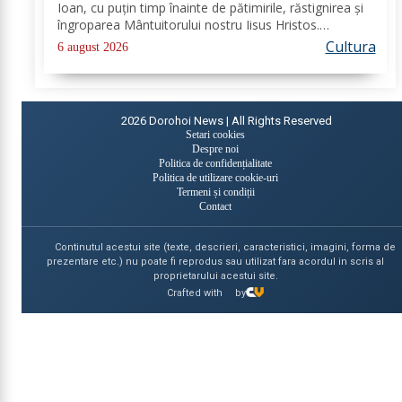
Ioan, cu puțin timp înainte de pătimirile, răstignirea și
îngroparea Mântuitorului nostru Iisus Hristos.
Urcându-Se pe munte, Hristos-Domnul S-a depărtat
Cultura
6 august 2026
puţin de ucenici şi, suindu-Se pe un loc mai...
2026
Dorohoi News | All Rights Reserved
Setari cookies
Despre noi
Politica de confidențialitate
Politica de utilizare cookie-uri
Termeni și condiții
Contact
Continutul acestui site (texte, descrieri, caracteristici, imagini, forma de
prezentare etc.) nu poate fi reprodus sau utilizat fara acordul in scris al
proprietarului acestui site.
Crafted with
by