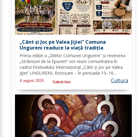
„Cânt și Joc pe Valea Jijiei” Comuna
Ungureni readuce la viață tradiția
Prima ediție a „Zilelor Comunei Ungureni” și revenirea
„Strânsurii de la Epureni” vor reuni comunitatea în
cadrul Festivalului Internațional „Cânt și Joc pe Valea
Jijiei” UNGURENI, Botoșani – În perioada 15–16
august 2026, comuna Ungureni va găzdui unul dintre
Cultura
4 august 2026
Galerie foto
cele mai ample evenimente culturale...