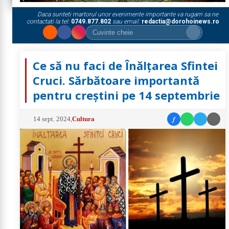
Daca sunteti martorul unor evenimente importante va rugam sa ne
contactati la tel:
0749.877.802
sau email:
redactia@dorohoinews.ro
Ce să nu faci de Înălțarea Sfintei
Cruci. Sărbătoare importantă
pentru creștini pe 14 septembrie
f
14 sept. 2024
,
Cultura