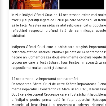
În ziua Înălțării Sfintei Cruci pe 14 septembrie există mai mult
tradiții și superstiții legate de lucruri pe care oamenii nu ar trebu
să le facă. Acestea au rădăcini atât religioase, cât și populare
reflectând respectul profund față de semnificația aceste
sărbători.
Înălțarea Sfintei Cruci este o sărbătoare creștină importantă
celebrată atât de Biserica Ortodoxă pe data de 14 septembrie î
fiecare an. Comemorează două evenimente centrale legate d
crucea pe care a fost răstignit Iisus Hristos. În această zi s
respectă mai multe tradiții și obiceiuri.
14 septembrie - zi importantă pentru români
Descoperirea Sfintei Cruci de către Sfânta Împărăteasă Elena
mama împăratului Constantin cel Mare, în anul 326, la Ierusalim
După ce a descoperit Crucea pe care a fost răstignit Iisus, Elen
a înălțat-o pentru prima dată în fața poporului. Episcopu
Macarie al Ierusalimului a prezentat-o solemn, ridicând-