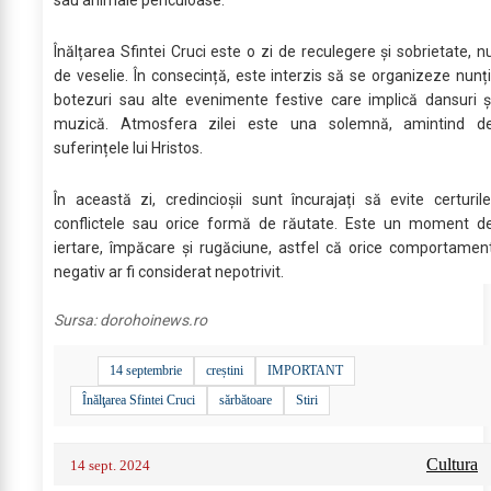
Înălțarea Sfintei Cruci este o zi de reculegere și sobrietate, n
de veselie. În consecință, este interzis să se organizeze nunți
botezuri sau alte evenimente festive care implică dansuri ș
muzică. Atmosfera zilei este una solemnă, amintind d
suferințele lui Hristos.
În această zi, credincioșii sunt încurajați să evite certurile
conflictele sau orice formă de răutate. Este un moment d
iertare, împăcare și rugăciune, astfel că orice comportamen
negativ ar fi considerat nepotrivit.
Sursa:
dorohoinews.ro
14 septembrie
creștini
IMPORTANT
Înălţarea Sfintei Cruci
sărbătoare
Stiri
Cultura
14 sept. 2024