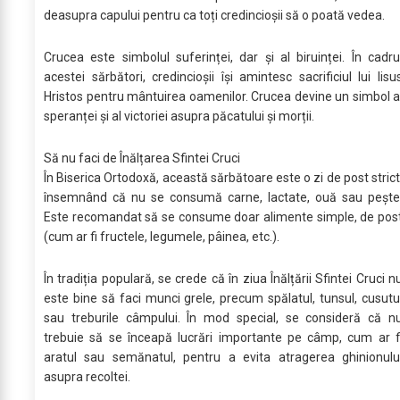
deasupra capului pentru ca toți credincioșii să o poată vedea.
Crucea este simbolul suferinței, dar și al biruinței. În cadru
acestei sărbători, credincioșii își amintesc sacrificiul lui Iisu
Hristos pentru mântuirea oamenilor. Crucea devine un simbol a
speranței și al victoriei asupra păcatului și morții.
Să nu faci de Înălțarea Sfintei Cruci
În Biserica Ortodoxă, această sărbătoare este o zi de post strict
însemnând că nu se consumă carne, lactate, ouă sau pește
Este recomandat să se consume doar alimente simple, de pos
(cum ar fi fructele, legumele, pâinea, etc.).
În tradiția populară, se crede că în ziua Înălțării Sfintei Cruci n
este bine să faci munci grele, precum spălatul, tunsul, cusutu
sau treburile câmpului. În mod special, se consideră că n
trebuie să se înceapă lucrări importante pe câmp, cum ar f
aratul sau semănatul, pentru a evita atragerea ghinionulu
asupra recoltei.