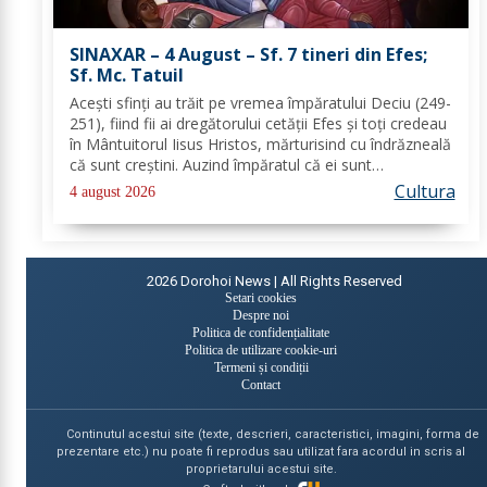
SINAXAR – 4 August – Sf. 7 tineri din Efes;
Sf. Mc. Tatuil
Aceşti sfinţi au trăit pe vremea împăratului Deciu (249-
251), fiind fii ai dregătorului cetăţii Efes şi toţi credeau
în Mântuitorul Iisus Hristos, mărturisind cu îndrăzneală
că sunt creştini. Auzind împăratul că ei sunt
mărturisitori ai lui Hristos, i-a chemat la judecată. În
Cultura
4 august 2026
faţa lui Deciu, cei...
2026
Dorohoi News | All Rights Reserved
Setari cookies
Despre noi
Politica de confidențialitate
Politica de utilizare cookie-uri
Termeni și condiții
Contact
Continutul acestui site (texte, descrieri, caracteristici, imagini, forma de
prezentare etc.) nu poate fi reprodus sau utilizat fara acordul in scris al
proprietarului acestui site.