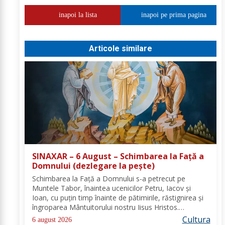
inapoi la lista
inapoi pe prima pagina
Articole similare
SINAXAR – 6 August – Schimbarea la Față a
Domnului (dezlegare la peşte)
Schimbarea la Față a Domnului s-a petrecut pe
Muntele Tabor, înaintea ucenicilor Petru, Iacov și
Ioan, cu puțin timp înainte de pătimirile, răstignirea și
îngroparea Mântuitorului nostru Iisus Hristos.
Urcându-Se pe munte, Hristos-Domnul S-a depărtat
Cultura
6 august 2026