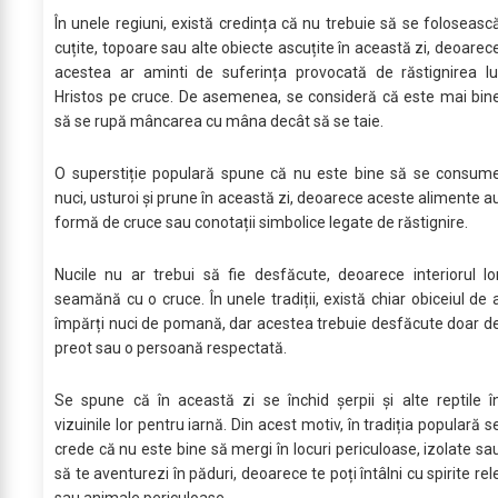
În unele regiuni, există credința că nu trebuie să se foloseasc
cuțite, topoare sau alte obiecte ascuțite în această zi, deoarec
acestea ar aminti de suferința provocată de răstignirea lu
Hristos pe cruce. De asemenea, se consideră că este mai bin
să se rupă mâncarea cu mâna decât să se taie.
O superstiție populară spune că nu este bine să se consum
nuci, usturoi și prune în această zi, deoarece aceste alimente a
formă de cruce sau conotații simbolice legate de răstignire.
Nucile nu ar trebui să fie desfăcute, deoarece interiorul lo
seamănă cu o cruce. În unele tradiții, există chiar obiceiul de 
împărți nuci de pomană, dar acestea trebuie desfăcute doar d
preot sau o persoană respectată.
Se spune că în această zi se închid șerpii și alte reptile î
vizuinile lor pentru iarnă. Din acest motiv, în tradiția populară s
crede că nu este bine să mergi în locuri periculoase, izolate sa
să te aventurezi în păduri, deoarece te poți întâlni cu spirite rel
sau animale periculoase.