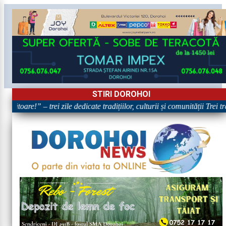
STIRI DOROHOI
bătoare!” – trei zile dedicate tradițiilor, culturii și comunității Trei t