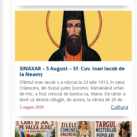
puţin de ucenici şi, suindu-Se pe un loc mai...
SINAXAR – 5 August – Sf. Cuv. Ioan Iacob de
la Neamţ
Sfântul Ioan Iacob s-a născut la 23 iulie 1913, în satul
Crăiniceni, din fostul județ Dorohoi. Rămânând orfan
de mic, a fost crescut de bunica sa, Maria. De tânăr a
dorit să devină călugăr, de aceea, la vârsta de 20 de
ani, și-a îndreptat pașii spre Mănăstirea Neamț. La 8
Cultura
5 august 2026
aprilie 1936, rasoforul...