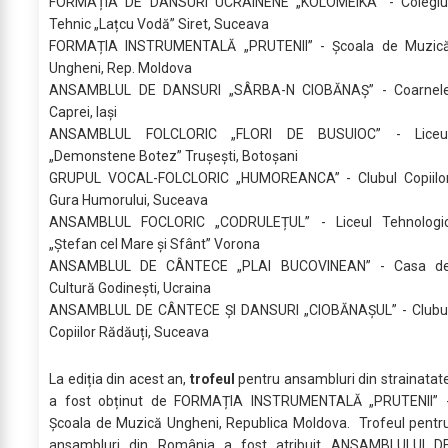
FORMAȚIA DE DANSURI UCRAINENE „KOLOMEIKA” - Colegiu
Tehnic „Lațcu Vodă” Siret, Suceava
FORMAȚIA INSTRUMENTALĂ „PRUTENII” - Școala de Muzic
Ungheni, Rep. Moldova
ANSAMBLUL DE DANSURI „SÂRBA-N CIOBĂNAȘ” - Coarnel
Caprei, Iași
ANSAMBLUL FOLCLORIC „FLORI DE BUSUIOC” - Liceu
„Demonstene Botez” Trușești, Botoșani
GRUPUL VOCAL-FOLCLORIC „HUMOREANCA” - Clubul Copiilo
Gura Humorului, Suceava
ANSAMBLUL FOCLORIC „CODRULEȚUL” - Liceul Tehnologi
„Ștefan cel Mare și Sfânt” Vorona
ANSAMBLUL DE CÂNTECE „PLAI BUCOVINEAN” - Casa d
Cultură Godinești, Ucraina
ANSAMBLUL DE CÂNTECE ȘI DANSURI „CIOBĂNAȘUL” - Clubu
Copiilor Rădăuți, Suceava
La ediția din acest an,
trofeul
pentru ansambluri din strainatat
a fost obținut de FORMAȚIA INSTRUMENTALĂ „PRUTENII” 
Școala de Muzică Ungheni, Republica Moldova. Trofeul pentr
ansambluri din România a fost atribuit ANSAMBLULUI D