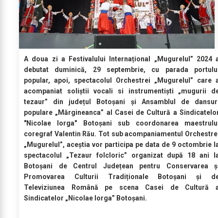
A doua zi a Festivalului Internațional „Mugurelul” 2024 
debutat duminică, 29 septembrie, cu parada portulu
popular, apoi, spectacolul Orchestrei „Mugurelul” care 
acompaniat soliștii vocali si instrumentiști „mugurii d
tezaur” din județul Botoșani și Ansamblul de dansur
populare „Mărgineanca” al Casei de Cultură a Sindicatelo
"Nicolae Iorga" Botoșani sub coordonarea maestrulu
coregraf Valentin Rău. Tot sub acompaniamentul Orchestre
„Mugurelul”, aceștia vor participa pe data de 9 octombrie l
spectacolul „Tezaur folcloric” organizat după 18 ani l
Botoșani de Centrul Județean pentru Conservarea ș
Promovarea Culturii Tradiționale Botoșani și d
Televiziunea Română pe scena Casei de Cultură 
Sindicatelor „Nicolae Iorga” Botoșani.