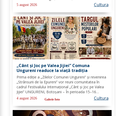
ani, și-a îndreptat pașii spre Mănăstirea Neamț. La 8
Cultura
5 august 2026
aprilie 1936, rasoforul...
„Cânt și Joc pe Valea Jijiei” Comuna
Ungureni readuce la viață tradiția
Prima ediție a „Zilelor Comunei Ungureni” și revenirea
„Strânsurii de la Epureni” vor reuni comunitatea în
cadrul Festivalului Internațional „Cânt și Joc pe Valea
Jijiei” UNGURENI, Botoșani – În perioada 15–16
august 2026, comuna Ungureni va găzdui unul dintre
Cultura
4 august 2026
Galerie foto
cele mai ample evenimente culturale...