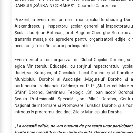
DANSURI „SÂRBA-N CIOBĂNAȘ” - Coarnele Caprei, Iași.
Prezenți la eveniment, primarul municipiului Dorohoi, ing. Dori
Alexandrescu și inspectorul școlar general al Inspectoratulu
Școlar Județean Botoșani, prof. Bogdan-Gheorghe Suruciuc a
transmis mesaje de apreciere pentru organizatorii ediției di
acest an și felicitări tuturor participanților.
Evenimentul a fost organizat de Clubul Copiilor Dorohoi, su
egida Ministerului Educaţiei, cu sprijinul Inspectoratului Şcola
Judeţean Botoşani, al Consiliului Local Dorohoi și al Primărie
Municipiului Dorohoi, al Asociaţiei „Mugurelul” Dorohoi și a
partenerilor tradiționali: Grădiniţa cu P. P. „Ştefan cel Mare ș
Sfânt” Dorohoi, Seminarul Teologic „Sf. Ioan Iacob” Dorohoi
Școala Profesională Specială „Ion Pillat” Dorohoi, Centru
Național de Informare și Promovare Turistică Dorohoi și a fos
introdus în programul dedidact Zilelor Municipiului Dorohoi.
„La această ediție, ne-am bucurat de prezența unor participanț
foarte bine pregătiți și de un juriu de elită. Doresc să mulțumes