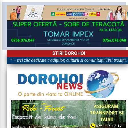
STIRI DOROHOI
!” – trei zile dedicate tradițiilor, culturii și comunității Trei tradiții