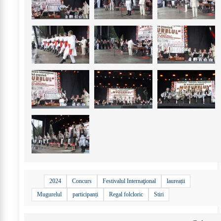
+
44
2024
Concurs
Festivalul Internaţional
laureații
Mugurelul
participanți
Regal folcloric
Stiri