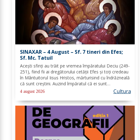
SINAXAR – 4 August – Sf. 7 tineri din Efes;
Sf. Mc. Tatuil
Aceşti sfinţi au trăit pe vremea împăratului Deciu (249-
251), fiind fii ai dregătorului cetăţii Efes şi toţi credeau
în Mântuitorul Iisus Hristos, mărturisind cu îndrăzneală
că sunt creştini. Auzind împăratul că ei sunt
mărturisitori ai lui Hristos, i-a chemat la judecată. În
Cultura
4 august 2026
faţa lui Deciu, cei...