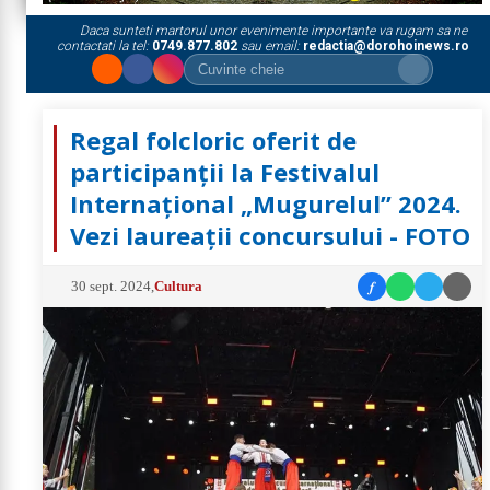
Daca sunteti martorul unor evenimente importante va rugam sa ne
contactati la tel:
0749.877.802
sau email:
redactia@dorohoinews.ro
Regal folcloric oferit de
participanții la Festivalul
Internațional „Mugurelul” 2024.
Vezi laureații concursului - FOTO
f
30 sept. 2024
,
Cultura