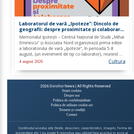
Laboratorul de vară „Ipoteze”: Dincolo de
geografii: despre proximitate și colaborare
în sectorul cultural
Memorialul Ipotești – Centrul Național de Studii „Mihai
Eminescu” și Asociația Nord organizează prima ediție
a laboratorului de vară „Ipoteze”, în perioada 5-8
august, (un eveniment de tip co-laborator), reunind 20
de profesioniști din domeniul cultural din România,
Cultura
4 august 2026
Republica Moldova, Ucraina și...
2026
Dorohoi News | All Rights Reserved
Setari cookies
Despre noi
Politica de confidențialitate
Politica de utilizare cookie-uri
Termeni și condiții
Contact
Continutul acestui site (texte, descrieri, caracteristici, imagini, forma de
prezentare etc.) nu poate fi reprodus sau utilizat fara acordul in scris al