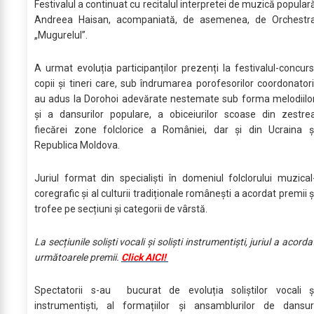
Festivalul a continuat cu recitalul interpretei de muzică popular
Andreea Haisan, acompaniată, de asemenea, de Orchestr
„Mugurelul”.
A urmat evoluția participanților prezenți la festivalul-concurs
copii și tineri care, sub îndrumarea porofesorilor coordonatori
au adus la Dorohoi adevărate nestemate sub forma melodiilo
și a dansurilor populare, a obiceiurilor scoase din zestre
fiecărei zone folclorice a României, dar și din Ucraina ș
Republica Moldova.
Juriul format din specialiști în domeniul folclorului muzical
coregrafic și al culturii tradiționale românești a acordat premii ș
trofee pe secțiuni și categorii de vârstă.
La secțiunile soliști vocali și soliști instrumentiști, juriul a acorda
următoarele premii.
Click AICI!
Spectatorii s-au bucurat de evoluția soliștilor vocali ș
instrumentiști, al formațiilor și ansamblurilor de dansur