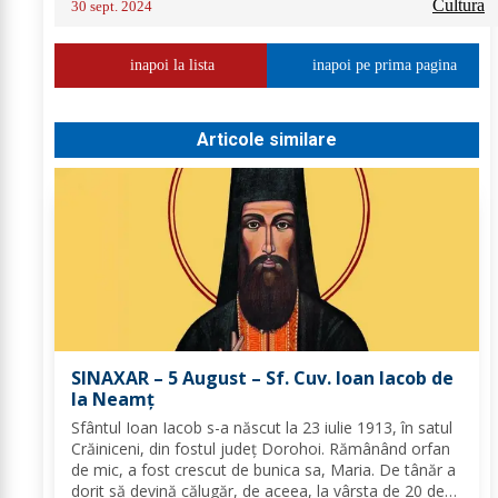
Cultura
30 sept. 2024
inapoi la lista
inapoi pe prima pagina
Articole similare
SINAXAR – 5 August – Sf. Cuv. Ioan Iacob de
la Neamţ
Sfântul Ioan Iacob s-a născut la 23 iulie 1913, în satul
Crăiniceni, din fostul județ Dorohoi. Rămânând orfan
de mic, a fost crescut de bunica sa, Maria. De tânăr a
dorit să devină călugăr, de aceea, la vârsta de 20 de