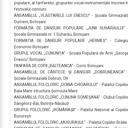
populare, al fanfarelor, grupurilor vocal-instrumentale înscrise î
festivalul-concurs:
ANSAMBLUL „VLĂSTARELE LUI ENESCU” - Școala Gimnazial
Dumeni, Botoșani
FORMAȚIA DE DANSURI POPULARE „JUNII SUHARĂULUI” 
Școala Gimnazială nr. 1 Suharău, Botoșani
FORMATIA DE DANSURI POPULARE „HERMES” - Colegiu
Economic Botoșani
GRUPUL VOCAL „CUNUNIȚA” - Școala Populară de Arte „Georg
Enescu” Botoșani
FANFARA DE COPII „BĂLTEANCA” - Corni, Botoșani
ANSAMBLUL DE CÂNTECE ȘI DANSURI „DOBRUNEANCA” 
Școala Gimnazială Dobrun, Olt
ANSAMBLUL FOLCLORIC „DOINA CHIOARULUI” - Palatul Copiilo
Baia Mare-structura Șomcuta Mare
ANSAMBLUL FOLCLORIC „CUNUNA SOMEȘANĂ” - Clubul Copiilo
Sângeorz-Băi, Bistrița-Năsăud
GRUPUL FOLCLORIC „ROMÂNAȘII” - Palatul Național al Copiilo
București
ANSAMBLUL FOLCLORIC „MUGURAȘUL” - Palatul Copiilor Brăila