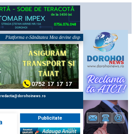
atforma e-Sănătatea Mea devine disponibilă pe 1 septembrie: pacientul de
redactia@dorohoinews.ro
Publicitate
a