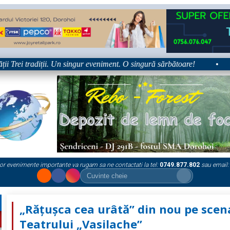
 Trei tradiții. Un singur eveniment. O singură sărbătoare!
•
Pl
or evenimente importante va rugam sa ne contactati la tel:
0749.877.802
sau email:
„Rățușca cea urâtă” din nou pe scen
Teatrului „Vasilache”