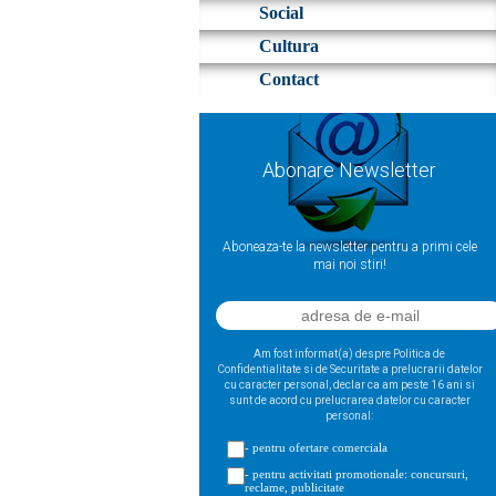
Social
Cultura
Contact
Abonare Newsletter
Aboneaza-te la newsletter pentru a primi cele
mai noi stiri!
Am fost informat(a) despre Politica de
Confidentialitate si de Securitate a prelucrarii datelor
cu caracter personal, declar ca am peste 16 ani si
sunt de acord cu prelucrarea datelor cu caracter
personal:
- pentru ofertare comerciala
- pentru activitati promotionale: concursuri,
reclame, publicitate