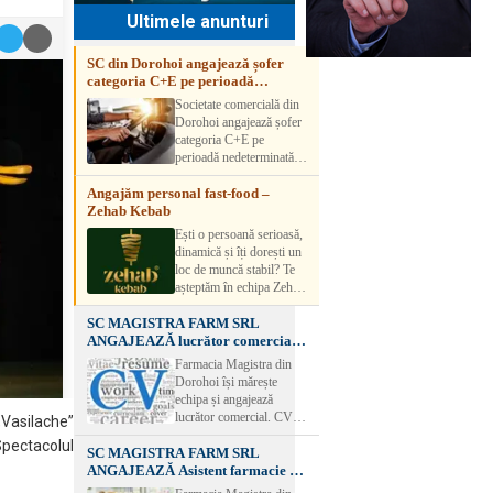
Ultimele anunturi
SC din Dorohoi angajează șofer
categoria C+E pe perioadă
nedeterminată
Societate comercială din
Dorohoi angajează șofer
categoria C+E pe
perioadă nedeterminată.
Candidatul trebuie să
Angajăm personal fast-food –
aibă experiență și atestat
Zehab Kebab
transport marfă. Pentru
detalii, vă rog să sunați la
Ești o persoană serioasă,
numărul de telefon.
dinamică și îți dorești un
loc de muncă stabil? Te
așteptăm în echipa Zehab
Kebab! Posturi
SC MAGISTRA FARM SRL
disponibile: -
ANGAJEAZĂ lucrător comercial –
SHAORMAR AJUTOR
DOROHOI
BUCATAR 2/posturi -
Farmacia Magistra din
LUCRATOR
Dorohoi își mărește
COMERCIAL
echipa și angajează
VANZATOR /2 posturi
lucrător comercial. CV-
„Vasilache”
OFERIM : Contract de
urile se pot depune: * la
Spectacolul
muncă Program flexibil
SC MAGISTRA FARM SRL
sediul Farmaciei
Salariu motivant, în
ANGAJEAZĂ Asistent farmacie –
Magistra – Bulevardul
funcție de experienț
DOROHOI
Victoriei nr. 23, Dorohoi