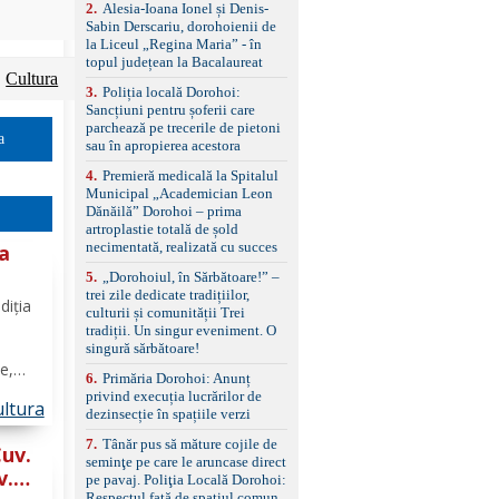
control, asistent
2
.
Alesia-Ioana Ionel și Denis-
schimbare bandă și
Sabin Derscariu, dorohoienii de
menținere bandă Faruri
la Liceul „Regina Maria” - în
bi-xenon adaptive cu
topul județean la Bacalaureat
funcție Cornering,
Cultura
3
.
Poliția locală Dorohoi:
asistent fază lungă
Sancțiuni pentru șoferii care
automată , lumini de zi
parchează pe trecerile de pietoni
LED, proiectoare ceață
a
sau în apropierea acestora
LED, spălătoare faruri
Senzori parcare
4
.
Premieră medicală la Spitalul
față/spate, cameră
Municipal „Academician Leon
marșarier Keyless entry
Dănăilă” Dorohoi – prima
& start, geamuri electrice
artroplastie totală de șold
față/spate, oglinzi
necimentată, realizată cu succes
la
electrice, încălzite și
rabatabile Sistem hands-
5
.
„Dorohoiul, în Sărbătoare!” –
free, Bluetooth, USB
trei zile dedicate tradițiilor,
și
diția
Sistem start/stop, frână
culturii și comunității Trei
de parcare electrică,
tradiții. Un singur eveniment. O
anvelope vară runflat
singură sărbătoare!
Control presiune pneuri,
e,
6
.
Primăria Dorohoi: Anunț
filtru de particule,
aș.
privind execuția lucrărilor de
standard Euro 6 Trapă
ltura
cat
dezinsecție în spațiile verzi
panoramică, geamuri
ește
spate fumurii Carlig de
7
.
Tânăr pus să măture cojile de
remorcare Bonus: -
Cuv.
seminţe pe care le aruncase direct
Covorașe textile montate
v.
pe pavaj. Poliţia Locală Dorohoi:
pe mașină. -Ofer și un
Respectul față de spațiul comun