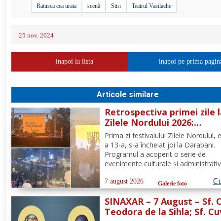
Ratusca cea urata
scenă
Stiri
Teatrul Vasilache
25 nov. 2024
inapoi la lista
inapoi pe prima pagin
Articole similare
Retrospectiva primei zile 
Zilele Nordului 2026:
Dezbateri, concert Byron 
Prima zi festivalului Zilele Nordului, e
proiecție de film
a 13-a, s-a încheiat joi la Darabani.
Programul a acoperit o serie de
evenimente culturale și administrativ
desfășurate în diverse puncte din or
Cu
Conform programului oficial comuni
7 august 2026
Galerie foto
de Asociația Nord, mai jos se regăs
SINAXAR – 7 August – Sf. 
sinteza activităților,...
Teodora de la Sihla; Sf. Cu