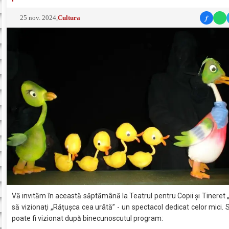
f
25 nov. 2024
,
Cultura
Vă invităm în această săptămână la Teatrul pentru Copii şi Tineret 
să vizionaţi „Rățușca cea urâtă” - un spectacol dedicat celor mici. 
poate fi vizionat după binecunoscutul program: