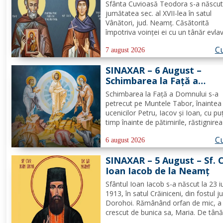
Pafnutie - Pârvu Zugravul
Sfânta Cuvioasă Teodora s-a născut
jumătatea sec. al XVII-lea în satul
Vânători, jud. Neamţ. Căsătorită
împotriva voinţei ei cu un tânăr evla
din Ismail şi neavând copii, Teodora
Cu
îmbrăţişat viaţa monahală la Schitul
7 august 2026
Vărzăreşti, Vrancea, iar soţul ei, de
SINAXAR – 6 August –
asemenea, s-a călugărit la...
Schimbarea la Față a
Domnului (dezlegare la pe
Schimbarea la Față a Domnului s-a
petrecut pe Muntele Tabor, înaintea
ucenicilor Petru, Iacov și Ioan, cu pu
timp înainte de pătimirile, răstignirea
îngroparea Mântuitorului nostru Iisu
Cu
Hristos. Urcându-Se pe munte, Hrist
6 august 2026
Domnul S-a depărtat puţin de ucenici
SINAXAR – 5 August – Sf. 
suindu-Se pe un loc mai...
Ioan Iacob de la Neamţ
Sfântul Ioan Iacob s-a născut la 23 iu
1913, în satul Crăiniceni, din fostul j
Dorohoi. Rămânând orfan de mic, a 
crescut de bunica sa, Maria. De tână
dorit să devină călugăr, de aceea, la