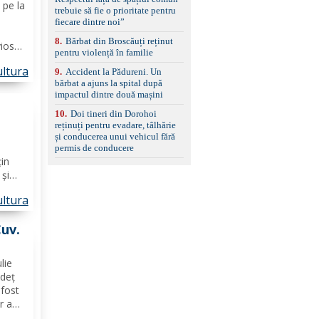
set de covorașe din
 pe la
trebuie să fie o prioritate pentru
cauciuc/pvc. -Se vinde
fiecare dintre noi”
împreună cu un set de
anvelope de iarnă.
8
.
Bărbat din Broscăuți reținut
vios
pentru violență în familie
 a
ltura
9
.
Accident la Pădureni. Un
bărbat a ajuns la spital după
impactul dintre două mașini
10
.
Doi tineri din Dorohoi
reținuți pentru evadare, tâlhărie
şte)
și conducerea unui vehicul fără
permis de conducere
țin
 și
s
ltura
os-
 şi,
Cuv.
lie
udeț
fost
r a