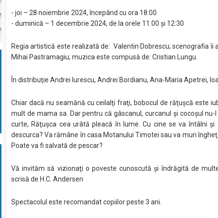
- joi – 28 noiembrie 2024, începând cu ora 18:00
- duminică – 1 decembrie 2024, de la orele 11:00 şi 12:30
Regia artistică este realizată de: Valentin Dobrescu; scenografia îi a
Mihai Pastramagiu; muzica este compusă de: Cristian Lungu.
În distribuţie Andrei Iurescu, Andrei Bordianu, Ana-Maria Apetrei, I
Chiar dacă nu seamănă cu ceilalţi fraţi, bobocul de răţuşcă este iubi
mult de mama sa. Dar pentru că gâscanul, curcanul şi cocoşul nu-l
curte, Răţuşca cea urâtă pleacă în lume. Cu cine se va întâlni ş
descurca? Va rămâne în casa Motanului Timotei sau va muri îngheţ
Poate va fi salvată de pescar?
Vă invităm să vizionaţi o poveste cunoscută şi îndrăgită de multe
scrisă de H.C. Andersen
Spectacolul este recomandat copiilor peste 3 ani.