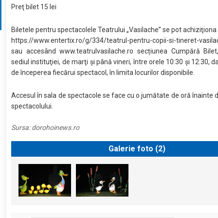
Preţ bilet 15 lei
Biletele pentru spectacolele Teatrului „Vasilache” se pot achiziţiona 
https://www.entertix.ro/g/334/teatrul-pentru-copii-si-tineret-vasil
sau accesând www.teatrulvasilache.ro secțiunea Cumpără Bilet,
sediul instituţiei, de marţi şi până vineri, între orele 10:30 şi 12:30, da
de începerea fiecărui spectacol, în limita locurilor disponibile.
Accesul în sala de spectacole se face cu o jumătate de oră înainte 
spectacolului.
Sursa:
dorohoinews.ro
Galerie foto (
2
)