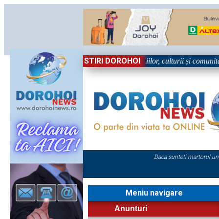
STIRI DOROHOI
 în Sărbătoare!” – trei zile dedicate tradițiilor, culturii și comunității
Daca sunteti martorul un
Meniu navigare
Anunturi