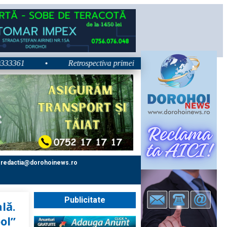
61
•
Retrospectiva primei zile la Zilele Nordului 2026: Dezbat
redactia@dorohoinews.ro
Publicitate
ală.
ol”