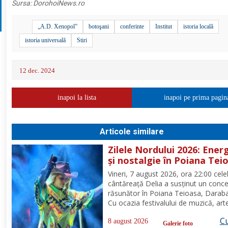
Sursa:
DorohoiNews.ro
„A.D. Xenopol”
botoşani
conferinte
Institut
istoria locală
istoria universală
Stiri
12 dec. 2024
inapoi la lista
inapoi pe prima pagin
Articole similare
Zilele Nordului 2026: Ener
și nostalgie în Poiana Tei
Vineri, 7 august 2026, ora 22:00 cel
cântăreață Delia a susținut un conce
răsunător în Poiana Teioasa, Daraba
Cu ocazia festivalului de muzică, arte
călătorie „Zilele Nordului”, publicul s
Cu
adunat în acest colț de natură,
8 august 2026
Galerie foto