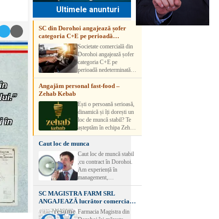
Ultimele anunturi
SC din Dorohoi angajează șofer
categoria C+E pe perioadă
nedeterminată
Societate comercială din
Dorohoi angajează șofer
categoria C+E pe
perioadă nedeterminată.
Candidatul trebuie să
Angajăm personal fast-food –
aibă experiență și atestat
Zehab Kebab
transport marfă. Pentru
detalii, vă rog să sunați la
Ești o persoană serioasă,
numărul de telefon.
dinamică și îți dorești un
loc de muncă stabil? Te
așteptăm în echipa Zehab
Kebab! Posturi
Caut loc de munca
disponibile: -
SHAORMAR AJUTOR
Caut loc de muncă stabil
BUCATAR 2/posturi -
,cu contract în Dorohoi.
LUCRATOR
Am experiență în
COMERCIAL
management,
VANZATOR /2 posturi
contabilitate, ospătărie .
OFERIM : Contract de
SC MAGISTRA FARM SRL
Rog seriozitate
muncă Program flexibil
ANGAJEAZĂ lucrător comercial –
Salariu motivant, în
DOROHOI
Farmacia Magistra din
funcție de experienț