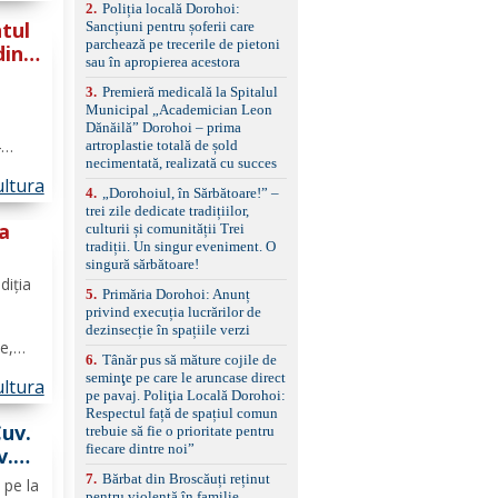
 și
2
.
Poliția locală Dorohoi:
reglaj lombar electric
tul
Sancțiuni pentru șoferii care
pentru șofer și pasager
parchează pe trecerile de pietoni
Volan multifuncțional
din
sau în apropierea acestora
îmbrăcat în piele, cu
padele pentru schimbarea
3
.
Premieră medicală la Spitalul
treptelor Adaptive cruise
Municipal „Academician Leon
control, asistent
Dănăilă” Dorohoi – prima
schimbare bandă și
4
artroplastie totală de șold
menținere bandă Faruri
necimentată, realizată cu succes
i a
bi-xenon adaptive cu
ltura
funcție Cornering,
4
.
„Dorohoiul, în Sărbătoare!” –
asistent fază lungă
în
trei zile dedicate tradițiilor,
automată , lumini de zi
la
culturii și comunității Trei
LED, proiectoare ceață
tradiții. Un singur eveniment. O
LED, spălătoare faruri
singură sărbătoare!
și
Senzori parcare
diția
5
.
Primăria Dorohoi: Anunț
față/spate, cameră
privind execuția lucrărilor de
marșarier Keyless entry
dezinsecție în spațiile verzi
& start, geamuri electrice
e,
față/spate, oglinzi
6
.
Tânăr pus să măture cojile de
electrice, încălzite și
aș.
seminţe pe care le aruncase direct
ltura
rabatabile Sistem hands-
cat
pe pavaj. Poliţia Locală Dorohoi:
free, Bluetooth, USB
ește
Respectul față de spațiul comun
Sistem start/stop, frână
Cuv.
trebuie să fie o prioritate pentru
de parcare electrică,
fiecare dintre noi”
v.
anvelope vară runflat
Control presiune pneuri,
7
.
Bărbat din Broscăuți reținut
 pe la
filtru de particule,
pentru violență în familie