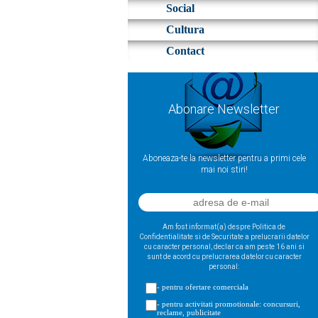
Social
Cultura
Contact
Abonare Newsletter
Aboneaza-te la newsletter pentru a primi cele
mai noi stiri!
Am fost informat(a) despre Politica de
Confidentialitate si de Securitate a prelucrarii datelor
cu caracter personal, declar ca am peste 16 ani si
sunt de acord cu prelucrarea datelor cu caracter
personal:
- pentru ofertare comerciala
- pentru activitati promotionale: concursuri,
reclame, publicitate