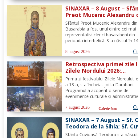
bucurându-se de noaptea călduroasă
SINAXAR – 8 August – Sfân
peisajul unei oaze verzi,...
Preot Mucenic Alexandru 
Basarabia
Sfântul Preot Mucenic Alexandru din
Basarabia a fost unul dintre cei mai
reprezentativi clerici basarabeni din
perioada interbelică. S-a născut în 1
aprilie 1861, într-o familie de preot, ș
Cu
devenit el însuși preot la Biserica
8 august 2026
„Aleksandr Nevski” din Călăraşi-sat, 
Retrospectiva primei zile 
Republica Moldova de azi. A...
Zilele Nordului 2026:
Dezbateri, concert Byron 
Prima zi festivalului Zilele Nordului, e
proiecție de film
a 13-a, s-a încheiat joi la Darabani.
Programul a acoperit o serie de
evenimente culturale și administrativ
desfășurate în diverse puncte din or
Cu
Conform programului oficial comuni
7 august 2026
Galerie foto
de Asociația Nord, mai jos se regăs
SINAXAR – 7 August – Sf. 
sinteza activităților,...
Teodora de la Sihla; Sf. Cu
Pafnutie - Pârvu Zugravul
Sfânta Cuvioasă Teodora s-a născut