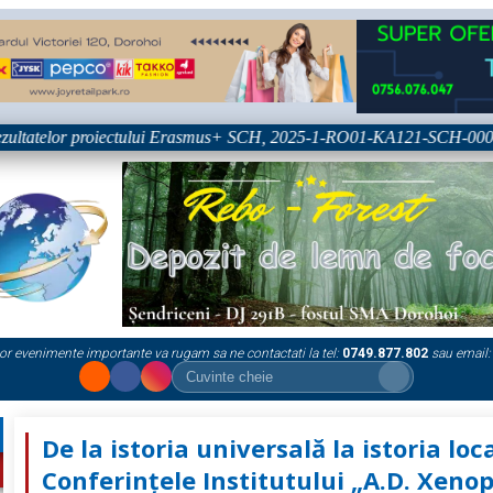
ultatelor proiectului Erasmus+ SCH, 2025-1-RO01-KA121-SCH-0003333
or evenimente importante va rugam sa ne contactati la tel:
0749.877.802
sau email:
De la istoria universală la istoria loc
Conferințele Institutului „A.D. Xenop