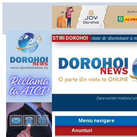
STIRI DOROHOI
Național „Grigore Ghica” Dorohoi - Activitate de diseminare a rez
Daca sunteti martorul un
Meniu navigare
Anunturi