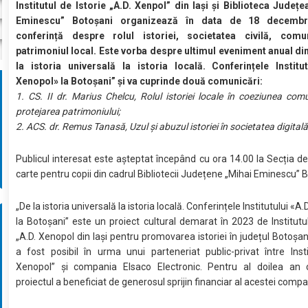
Institutul de Istorie „A.D. Xenpol” din Iași și Biblioteca Județ
Eminescu” Botoșani organizează în data de 18 decembr
conferință despre rolul istoriei, societatea civilă, comun
patrimoniul local. Este vorba despre ultimul eveniment anual di
la istoria universală la istoria locală. Conferințele Institut
Xenopol» la Botoșani” și va cuprinde două comunicări:
1. CS. II dr. Marius Chelcu, Rolul istoriei locale în coeziunea comun
protejarea patrimoniului;
2. ACS. dr. Remus Tanasă, Uzul și abuzul istoriei în societatea digitală
Publicul interesat este așteptat începând cu ora 14.00 la Secția 
carte pentru copii din cadrul Bibliotecii Județene „Mihai Eminescu” 
„De la istoria universală la istoria locală. Conferințele Institutului «A
la Botoșani” este un proiect cultural demarat în 2023 de Institutul
„A.D. Xenopol din Iași pentru promovarea istoriei în județul Botoșani
a fost posibil în urma unui parteneriat public-privat între Insti
Xenopol” și compania Elsaco Electronic. Pentru al doilea an c
proiectul a beneficiat de generosul sprijin financiar al acestei compan