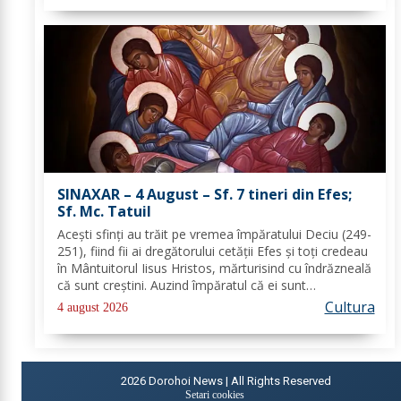
SINAXAR – 4 August – Sf. 7 tineri din Efes;
Sf. Mc. Tatuil
Aceşti sfinţi au trăit pe vremea împăratului Deciu (249-
251), fiind fii ai dregătorului cetăţii Efes şi toţi credeau
în Mântuitorul Iisus Hristos, mărturisind cu îndrăzneală
că sunt creştini. Auzind împăratul că ei sunt
mărturisitori ai lui Hristos, i-a chemat la judecată. În
Cultura
4 august 2026
faţa lui Deciu, cei...
2026
Dorohoi News | All Rights Reserved
Setari cookies