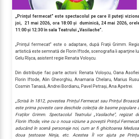
„Prinţul fermecat” este spectacolul pe care îl puteţi vizion
joi, 21 mai 2026, ora 18:00 şi duminică, 24 mai 2026, orel
11:00 şi 12:30 în sala Teatrului „Vasilache”.
„Prinţul fermecat” este o adaptare, după Fraţii Grimm. Regi
artistică este semnată de Florin Iftode, scenografia îi aparţine lu
Gelu Rîşca, asistent regie Renata Voloşcu.
Din distribuție fac parte actorii: Renata Voloşcu, Oana Asofiei
Florin Iftode, Alin Gheorghiu, Anamaria Chelaru, Marius Rusu
Cosmin Tanasă, Andrei Bordianu, Pavel Petraşi, Ana Apetrei.
„Scrisă în 1812, povestea Prințul Fermecat sau Prințul Broască
este prima poveste care deschide colecția de basme populare 
Fraților Grimm. Spectacolul Teatrului „Vasilache”, regizat d
Florin Iftode, vine cu o noua viziune a poveștii Prințul Fermecat
aducând în scenă personaje noi, cum ar fi ghicitoarea Medusa
doua țestoase Ninja, etc. Acestea Îl vor ajuta pe Prințu