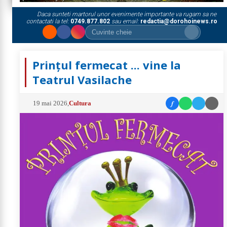
Daca sunteti martorul unor evenimente importante va rugam sa ne
contactati la tel:
0749.877.802
sau email:
redactia@dorohoinews.ro
Prințul fermecat ... vine la
Teatrul Vasilache
f
19 mai 2026
,
Cultura