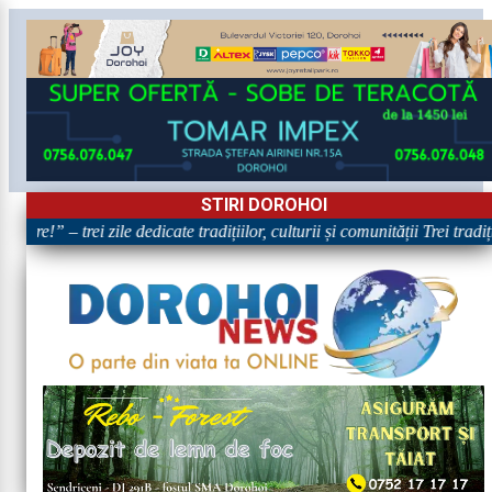
STIRI DOROHOI
are!” – trei zile dedicate tradițiilor, culturii și comunității Trei tradi