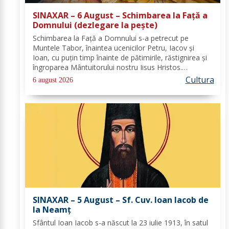
SINAXAR – 6 August – Schimbarea la Față a
Domnului (dezlegare la peşte)
Schimbarea la Față a Domnului s-a petrecut pe
Muntele Tabor, înaintea ucenicilor Petru, Iacov și
Ioan, cu puțin timp înainte de pătimirile, răstignirea și
îngroparea Mântuitorului nostru Iisus Hristos.
Urcându-Se pe munte, Hristos-Domnul S-a depărtat
Cultura
6 august 2026
puţin de ucenici şi, suindu-Se pe un loc mai...
SINAXAR – 5 August – Sf. Cuv. Ioan Iacob de
la Neamţ
Sfântul Ioan Iacob s-a născut la 23 iulie 1913, în satul