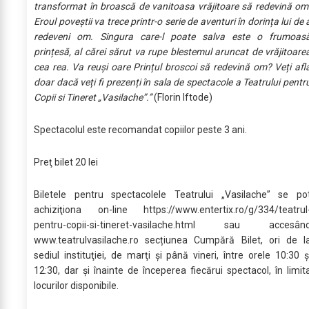
transformat în broască de vanitoasa vrăjitoare să redevină om
Eroul poveștii va trece printr-o serie de aventuri în dorința lui de 
redeveni om. Singura care-l poate salva este o frumoas
prințesă, al cărei sărut va rupe blestemul aruncat de vrăjitoare
cea rea. Va reuși oare Prințul broscoi să redevină om? Veți afl
doar dacă veți fi prezenți în sala de spectacole a Teatrului pentr
Copii si Tineret „Vasilache”.”
(Florin Iftode)
Spectacolul este recomandat copiilor peste 3 ani.
Preţ bilet 20 lei
Biletele pentru spectacolele Teatrului „Vasilache” se po
achiziţiona on-line https://www.entertix.ro/g/334/teatrul
pentru-copii-si-tineret-vasilache.html sau accesân
www.teatrulvasilache.ro secțiunea Cumpără Bilet, ori de l
sediul instituţiei, de marţi şi până vineri, între orele 10:30 ş
12:30, dar şi înainte de începerea fiecărui spectacol, în limit
locurilor disponibile.