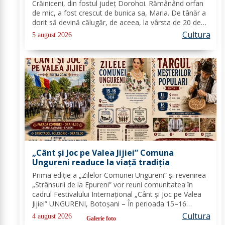
Crăiniceni, din fostul județ Dorohoi. Rămânând orfan
de mic, a fost crescut de bunica sa, Maria. De tânăr a
dorit să devină călugăr, de aceea, la vârsta de 20 de
ani, și-a îndreptat pașii spre Mănăstirea Neamț. La 8
Cultura
5 august 2026
aprilie 1936, rasoforul...
„Cânt și Joc pe Valea Jijiei” Comuna
Ungureni readuce la viață tradiția
Prima ediție a „Zilelor Comunei Ungureni” și revenirea
„Strânsurii de la Epureni” vor reuni comunitatea în
cadrul Festivalului Internațional „Cânt și Joc pe Valea
Jijiei” UNGURENI, Botoșani – În perioada 15–16
august 2026, comuna Ungureni va găzdui unul dintre
Cultura
4 august 2026
Galerie foto
cele mai ample evenimente culturale...