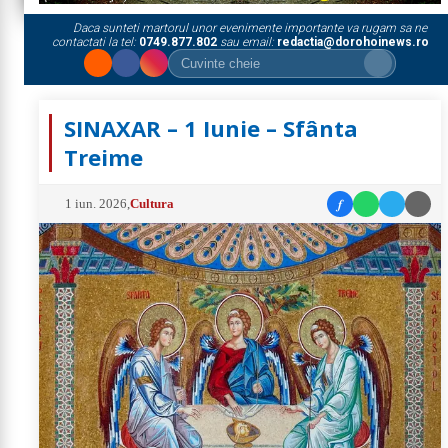
Daca sunteti martorul unor evenimente importante va rugam sa ne
contactati la tel:
0749.877.802
sau email:
redactia@dorohoinews.ro
SINAXAR – 1 Iunie – Sfânta
Treime
f
1 iun. 2026
,
Cultura