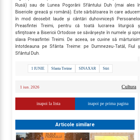
Rusă) sau de Lunea Pogorârii Sfântului Duh (mai ales î
Bisericile greacă şi română). Este sărbătoarea în care aduce
în mod deosebit laude şi cântări duhovniceşti Persoanelo
Preasfintei Treimi, pentru că toată lucrarea liturgică ş
sfinţitoare a Bisericii Ortodoxe se săvârşeşte în numele şi spr
slava Preasfintei Treimi. De aceea, se cuvine să mărturisi
întotdeauna pe Sfânta Treime: pe Dumnezeu-Tatăl, Fiul ş
Sfântul Duh.
1 IUNIE
Sfanta Treime
SINAXAR
Stiri
Cultura
1 iun. 2026
inapoi la lista
inapoi pe prima pagina
Articole similare