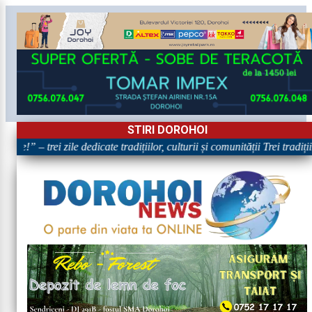
STIRI DOROHOI
re!” – trei zile dedicate tradițiilor, culturii și comunității Trei tradiț