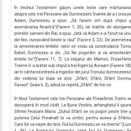
În Vechiul Testament găsim unele texte care mărturises
despre cele trei Persoane ale Dumnezeirii. Înainte de a-l crea p
Adam, Dumnezeu a spus: „Să facem om după chipul ş
asemănarea Noastră”(Facere 1, 26), iar înainte de alungare
primilor oameni din Rai, a spus: „Iată că Adam s-a făcut ca unu
din Noi, cunoscând binele şi răul” (Facere 3, 22). De asemenea
la amestecarea limbilor celor ce voiau să construiască Turnu
Babel, Dumnezeu a zis: „Să Ne pogorâm şi să amestecă
limbile lor”(Facere 11, 7). La stejarul din Mamvri, Preasfânt
Treime S-a arătat sub chipul a trei Îngeri lui Avraam (Facere 18)
iar în cântarea întreită a îngerilor din jurul Tronului dumnezeiesc
din vedenia lui Isaia se zice: „Sfânt, Sfânt, Sfânt Domnu
Savaot” (Isaia 6, 3), adică se repetă „Sfânt” de trei ori.
În Noul Testament cele trei Persoane ale Preasfintei Treimi s
descoperă în mod vădit. La Buna Vestire, arhanghelul îi spun
Sfintei Fecioare Maria: „Duhul Sfânt se va pogorî peste tine ş
puterea Celui Preaînalt te va umbri; pentru aceea şi Sfântu
Care Se va naşte din tine, Fiul lui Dumnezeu se va chema” (Luc
1, 35). La Botezului Domnului, când Fiul lui Dumnezeu S