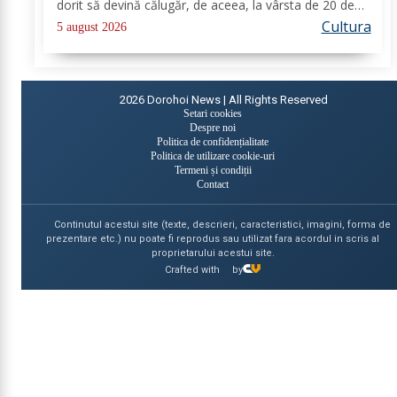
dorit să devină călugăr, de aceea, la vârsta de 20 de
ani, și-a îndreptat pașii spre Mănăstirea Neamț. La 8
Cultura
5 august 2026
aprilie 1936, rasoforul...
2026
Dorohoi News | All Rights Reserved
Setari cookies
Despre noi
Politica de confidențialitate
Politica de utilizare cookie-uri
Termeni și condiții
Contact
Continutul acestui site (texte, descrieri, caracteristici, imagini, forma de
prezentare etc.) nu poate fi reprodus sau utilizat fara acordul in scris al
proprietarului acestui site.
Crafted with
by