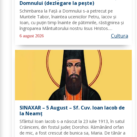
Domnului (dezlegare la peşte)
Schimbarea la Față a Domnului s-a petrecut pe
Muntele Tabor, înaintea ucenicilor Petru, Iacov și
Ioan, cu puțin timp înainte de pătimirile, răstignirea și
îngroparea Mântuitorului nostru Iisus Hristos.
Urcându-Se pe munte, Hristos-Domnul S-a depărtat
Cultura
6 august 2026
puţin de ucenici şi, suindu-Se pe un loc mai...
SINAXAR – 5 August – Sf. Cuv. Ioan Iacob de
la Neamţ
Sfântul Ioan Iacob s-a născut la 23 iulie 1913, în satul
Crăiniceni, din fostul județ Dorohoi. Rămânând orfan
de mic, a fost crescut de bunica sa, Maria. De tânăr a