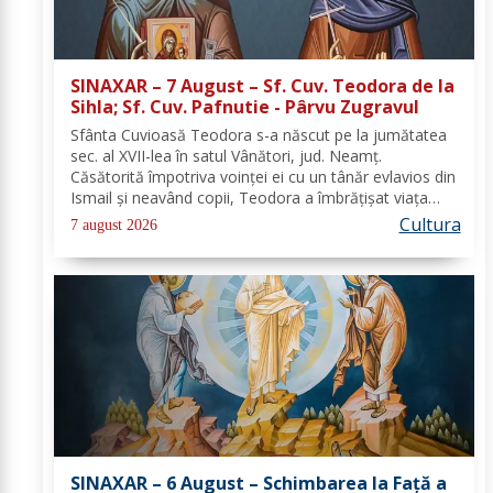
SINAXAR – 7 August – Sf. Cuv. Teodora de la
Sihla; Sf. Cuv. Pafnutie - Pârvu Zugravul
Sfânta Cuvioasă Teodora s-a născut pe la jumătatea
sec. al XVII-lea în satul Vânători, jud. Neamţ.
Căsătorită împotriva voinţei ei cu un tânăr evlavios din
Ismail şi neavând copii, Teodora a îmbrăţişat viaţa
monahală la Schitul Vărzăreşti, Vrancea, iar soţul ei,
Cultura
7 august 2026
de asemenea, s-a călugărit la...
SINAXAR – 6 August – Schimbarea la Față a