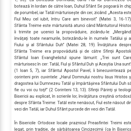
botează în Iordan de către Ioan, Duhul Sfânt Se pogoară în chi
de porumbel, iar Tatăl mărturiseşte din cer, zicând: „Acesta est
Fiul Meu cel iubit, întru Care am binevoit” (Matei 3, 16-17)
Sfânta Treime este mărturisită atunci când Mântuitorul Hristo
îi trimite pe ucenici la propovăduire, zicându-le: „Mergând
învăţaţi toate neamurile, botezându-le în numele Tatălui şi a
Fiului şi al Sfântului Duh” (Matei 28, 19). Învăţătura despr
Sfânta Treime era propovăduită şi de către Sfinţii Apostoli
Sfântul Ioan Evanghelistul spune lămurit: „Trei sunt Car
mărturisesc în cer: Tatăl, Fiul şi Sfântul Duh şi Aceştia Una sunt
(1 Ioan 5, 7), iar Sfântul Apostol Pavel, îi binecuvintează p
corinteni prin cuvintele: „Harul Domnului nostru Iisus Hristos ş
dragostea lui Dumnezeu Tatăl şi împărtăşirea Sfântului Duh s
fie cu voi cu toţi!” (2 Corinteni 13, 13). Sfinţii Părinţi şi teologi
Bisericii au explicat, în scrierile lor, învăţătura creştină ortodox
despre Sfânta Treime: Tatăl este nenăscut, Fiul este născut di
veci din Tatăl, iar Duhul Sfânt purcede din veci din Tatăl.
În Bisericile Ortodoxe locale praznicul Preasfintei Treimi est
legat, prin tradiţie, de sărbătoarea Cincizecimii (ca în Biseric