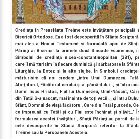
Credinţa în Preasfânta Treime este învăţătura principală 
Bisericii Ortodoxe. Ea a fost descoperită în Sfânta Scriptură
mai ales a Noului Testament şi formulată apoi de Sfinţi
Părinţi ai Bisericii la primele două Sinoade Ecumenice, î
Simbolul de credinţă niceo-constantinopolitan (381), p
care îl mărturisim în fiecare duminică şi sărbătoare la Sfânt
Liturghie, la Botez şi la alte slujbe. În Simbolul credinţei
mărturisim că noi credem „întru Unul Dumnezeu, Tată
Atotţiitorul, Făcătorul cerului şi al pământului…, şi întru unu
Domn Iisus Hristos, Fiul lui Dumnezeu, Unul-Născut, Car
din Tatăl S-a născut, mai înainte de toţi vecii…, şi întru Duhu
Sfânt, Domnul de viaţă făcătorul, Care din Tatăl purcede, Ce
ce împreună cu Tatăl şi cu Fiul este închinat şi slăvit…” Î
formularea acestei învăţături, Sfinţii Părinţi au pornit de l
cele descoperite în Sfânta Scriptură referitor la Sfânt
Treime sau la Persoanele Acesteia.