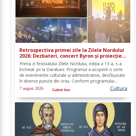
Retrospectiva primei zile la Zilele Nordului
2026: Dezbateri, concert Byron și proiecție
de film
Prima zi festivalului Zilele Nordului, ediția a 13-a, s-a
încheiat joi la Darabani. Programul a acoperit o serie
de evenimente culturale și administrative, desfășurate
în diverse puncte din oraș. Conform programului
oficial comunicat de Asociația Nord, mai jos se
Cultura
7 august 2026
Galerie foto
regăsește sinteza activităților,...