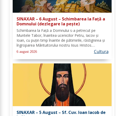
SINAXAR – 6 August – Schimbarea la Față a
Domnului (dezlegare la peşte)
Schimbarea la Față a Domnului s-a petrecut pe
Muntele Tabor, înaintea ucenicilor Petru, Iacov și
Ioan, cu puțin timp înainte de pătimirile, răstignirea și
îngroparea Mântuitorului nostru Iisus Hristos.
Urcându-Se pe munte, Hristos-Domnul S-a depărtat
Cultura
6 august 2026
puţin de ucenici şi, suindu-Se pe un loc mai...
SINAXAR – 5 August – Sf. Cuv. Ioan Iacob de