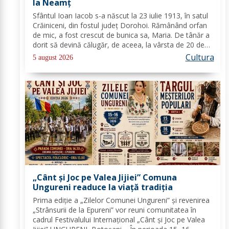
la Neamţ
Sfântul Ioan Iacob s-a născut la 23 iulie 1913, în satul
Crăiniceni, din fostul județ Dorohoi. Rămânând orfan
de mic, a fost crescut de bunica sa, Maria. De tânăr a
dorit să devină călugăr, de aceea, la vârsta de 20 de
ani, și-a îndreptat pașii spre Mănăstirea Neamț. La 8
Cultura
5 august 2026
aprilie 1936, rasoforul...
„Cânt și Joc pe Valea Jijiei” Comuna
Ungureni readuce la viață tradiția
Prima ediție a „Zilelor Comunei Ungureni” și revenirea
„Strânsurii de la Epureni” vor reuni comunitatea în
cadrul Festivalului Internațional „Cânt și Joc pe Valea