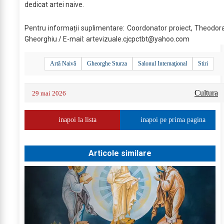
dedicat artei naive.
Pentru informații suplimentare: Coordonator proiect, Theodor
Gheorghiu / E-mail:
artevizuale.cjcpctbt@yahoo.com
Artă Naivă
Gheorghe Sturza
Salonul Internaţional
Stiri
Cultura
29 mai 2026
inapoi la lista
inapoi pe prima pagina
Articole similare