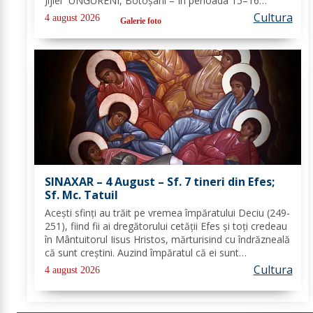
Jijiei” UNGURENI, Botoșani – În perioada 15–16
august 2026, comuna Ungureni va găzdui unul dintre
Cultura
4 august 2026
Galerie foto
cele mai ample evenimente culturale...
SINAXAR – 4 August – Sf. 7 tineri din Efes;
Sf. Mc. Tatuil
Aceşti sfinţi au trăit pe vremea împăratului Deciu (249-
251), fiind fii ai dregătorului cetăţii Efes şi toţi credeau
în Mântuitorul Iisus Hristos, mărturisind cu îndrăzneală
că sunt creştini. Auzind împăratul că ei sunt
mărturisitori ai lui Hristos, i-a chemat la judecată. În
Cultura
4 august 2026
faţa lui Deciu, cei...