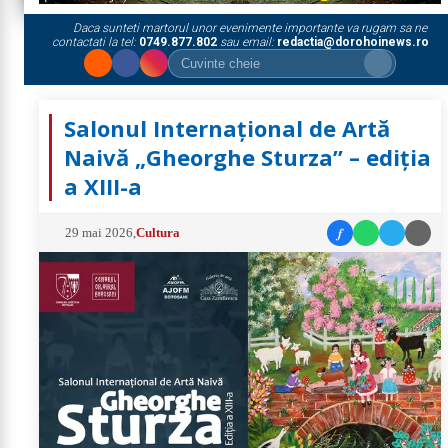
Daca sunteti martorul unor evenimente importante va rugam sa ne
contactati la tel:
0749.877.802
sau email:
redactia@dorohoinews.ro
Salonul Internațional de Artă
Naivă „Gheorghe Sturza” – ediția
a XIII-a
f
29 mai 2026
,
Cultura