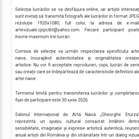
Selecția lucrărilor se va desfășura online, iar artiștii interesaț
sunt invitați să transmită fotografii ale lucrărilor în format JPEG
rezoluție 1920x1080, full color, la adresa de e-mail
artevizuale.cjcpctbt@yahoo.com
. Fiecare participant poat
înscrie maximum trei lucrări.
Comisia de selecție va urmări respectarea specificului arte
naive, încurajând autenticitatea și originalitatea creație
artistice. Nu vor fi acceptate reproduceri, copii, lucrări de seri
sau creații care se îndepărtează de caracteristicile definitorii al
artei naive.
Termenul limită pentru transmiterea lucrărilor și completare
fișei de participare este 30 iunie 2026.
Salonul Internațional de Artă Naivă „Gheorghe Sturza
reprezintă un spațiu cultural consacrat întâlnirii dintr
sensibilitate, imaginație și expresie artistică autentică, reunin
anual artiști din România și din străinătate într-un dialog vizua