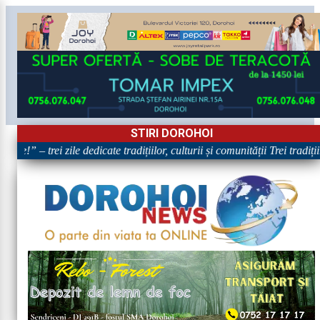
STIRI DOROHOI
re!” – trei zile dedicate tradițiilor, culturii și comunității Trei tradiț