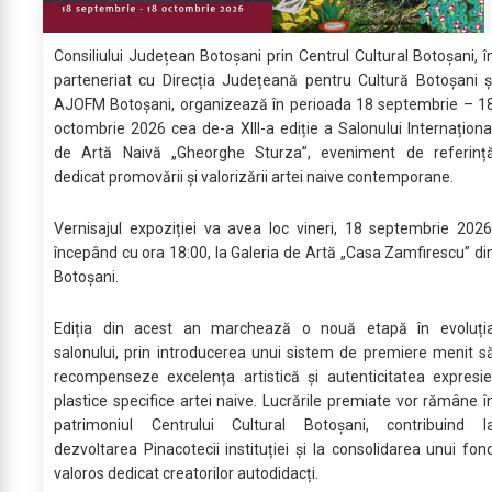
Consiliului Județean Botoșani prin Centrul Cultural Botoșani, î
parteneriat cu Direcția Județeană pentru Cultură Botoșani ș
AJOFM Botoșani, organizează în perioada 18 septembrie – 1
octombrie 2026 cea de-a XIII-a ediție a Salonului Internaționa
de Artă Naivă „Gheorghe Sturza”, eveniment de referinț
dedicat promovării și valorizării artei naive contemporane.
Vernisajul expoziției va avea loc vineri, 18 septembrie 2026
începând cu ora 18:00, la Galeria de Artă „Casa Zamfirescu” di
Botoșani.
Ediția din acest an marchează o nouă etapă în evoluți
salonului, prin introducerea unui sistem de premiere menit s
recompenseze excelența artistică și autenticitatea expresie
plastice specifice artei naive. Lucrările premiate vor rămâne î
patrimoniul Centrului Cultural Botoșani, contribuind l
dezvoltarea Pinacotecii instituției și la consolidarea unui fon
valoros dedicat creatorilor autodidacți.