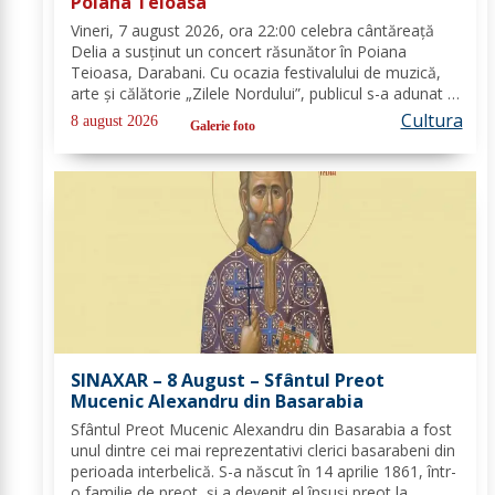
Poiana Teioasa
Vineri, 7 august 2026, ora 22:00 celebra cântăreață
Delia a susținut un concert răsunător în Poiana
Teioasa, Darabani. Cu ocazia festivalului de muzică,
arte și călătorie „Zilele Nordului”, publicul s-a adunat în
acest colț de natură, bucurându-se de noaptea
Cultura
8 august 2026
Galerie foto
călduroasă și peisajul unei oaze verzi,...
SINAXAR – 8 August – Sfântul Preot
Mucenic Alexandru din Basarabia
Sfântul Preot Mucenic Alexandru din Basarabia a fost
unul dintre cei mai reprezentativi clerici basarabeni din
perioada interbelică. S-a născut în 14 aprilie 1861, într-
o familie de preot, și a devenit el însuși preot la