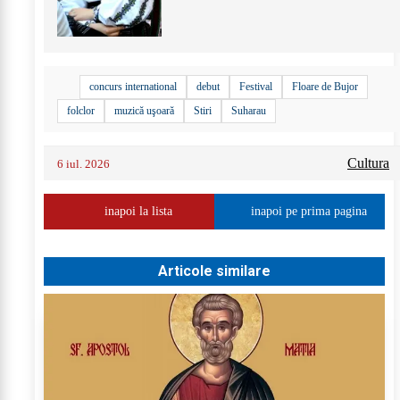
+
21
concurs international
debut
Festival
Floare de Bujor
folclor
muzică uşoară
Stiri
Suharau
Cultura
6 iul. 2026
inapoi la lista
inapoi pe prima pagina
Articole similare