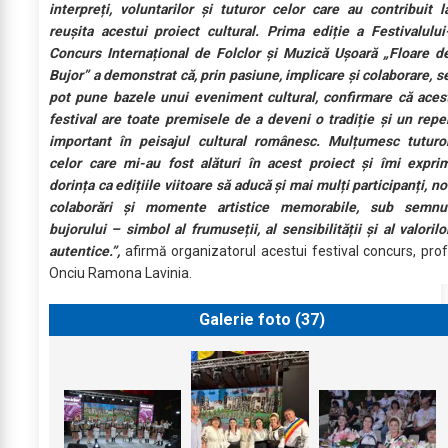
interpreți, voluntarilor și tuturor celor care au contribuit l
reușita acestui proiect cultural. Prima ediție a Festivalului
Concurs Internațional de Folclor și Muzică Ușoară „Floare d
Bujor” a demonstrat că, prin pasiune, implicare și colaborare, s
pot pune bazele unui eveniment cultural, confirmare că aces
festival are toate premisele de a deveni o tradiție și un repe
important în peisajul cultural românesc. Mulțumesc tuturo
celor care mi-au fost alături în acest proiect și îmi expri
dorința ca edițiile viitoare să aducă și mai mulți participanți, no
colaborări și momente artistice memorabile, sub semnu
bujorului – simbol al frumuseții, al sensibilității și al valorilo
autentice.”,
afirmă organizatorul acestui festival concurs, prof
Onciu Ramona Lavinia.
Galerie foto (
37
)