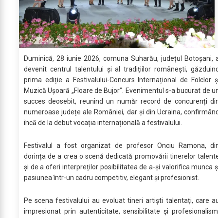
Duminică, 28 iunie 2026, comuna Suharău, județul Botoșani, 
devenit centrul talentului și al tradițiilor românești, găzduin
prima ediție a Festivalului-Concurs Internațional de Folclor ș
Muzică Ușoară „Floare de Bujor”. Evenimentul s-a bucurat de u
succes deosebit, reunind un număr record de concurenți di
numeroase județe ale României, dar și din Ucraina, confirmân
încă de la debut vocația internațională a festivalului.
Festivalul a fost organizat de profesor Onciu Ramona, di
dorința de a crea o scenă dedicată promovării tinerelor talent
și de a oferi interpreților posibilitatea de a-și valorifica munca ș
pasiunea într-un cadru competitiv, elegant și profesionist.
Pe scena festivalului au evoluat tineri artiști talentați, care a
impresionat prin autenticitate, sensibilitate și profesionalism