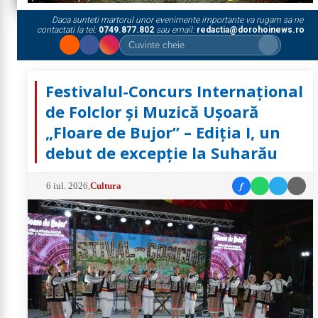
Daca sunteti martorul unor evenimente importante va rugam sa ne
contactati la tel:
0749.877.802
sau email:
redactia@dorohoinews.ro
Festivalul-Concurs Internațional
de Folclor și Muzică Ușoară
„Floare de Bujor” – Ediția I, un
debut de excepție la Suharău
f
6 iul. 2026
,
Cultura