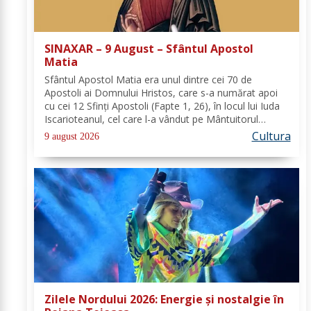
SINAXAR – 9 August – Sfântul Apostol
Matia
Sfântul Apostol Matia era unul dintre cei 70 de
Apostoli ai Domnului Hristos, care s-a numărat apoi
cu cei 12 Sfinţi Apostoli (Fapte 1, 26), în locul lui Iuda
Iscarioteanul, cel care l-a vândut pe Mântuitorul
pentru 30 de arginţi. După Învierea şi Înălţarea la cer a
Cultura
9 august 2026
Domnului, comunitatea...
Zilele Nordului 2026: Energie și nostalgie în