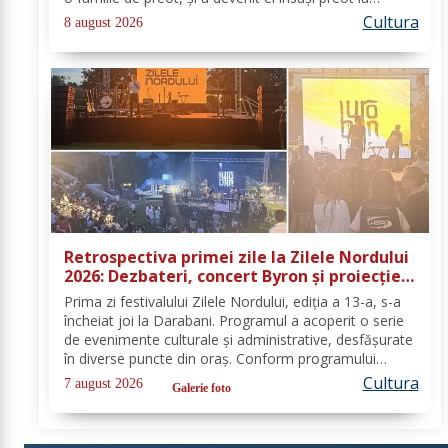
Biserica „Aleksandr Nevski” din Călăraşi-sat, în
Cultura
8 august 2026
Republica Moldova de azi. A...
Retrospectiva primei zile la Zilele Nordului
2026: Dezbateri, concert Byron și proiecție
de film
Prima zi festivalului Zilele Nordului, ediția a 13-a, s-a
încheiat joi la Darabani. Programul a acoperit o serie
de evenimente culturale și administrative, desfășurate
în diverse puncte din oraș. Conform programului
oficial comunicat de Asociația Nord, mai jos se
Cultura
7 august 2026
Galerie foto
regăsește sinteza activităților,...