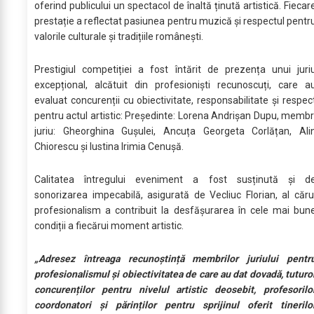
oferind publicului un spectacol de înaltă ținută artistică. Fiecar
prestație a reflectat pasiunea pentru muzică și respectul pentr
valorile culturale și tradițiile românești.
Prestigiul competiției a fost întărit de prezența unui juri
excepțional, alcătuit din profesioniști recunoscuți, care a
evaluat concurenții cu obiectivitate, responsabilitate și respec
pentru actul artistic: Președinte: Lorena Andrișan Dupu, membr
juriu: Gheorghina Gușulei, Ancuța Georgeta Corlățan, Ali
Chiorescu și Iustina Irimia Cenușă.
Calitatea întregului eveniment a fost susținută și d
sonorizarea impecabilă, asigurată de Vecliuc Florian, al căru
profesionalism a contribuit la desfășurarea în cele mai bun
condiții a fiecărui moment artistic.
„Adresez întreaga recunoștință membrilor juriului pentr
profesionalismul și obiectivitatea de care au dat dovadă, tuturo
concurenților pentru nivelul artistic deosebit, profesorilo
coordonatori și părinților pentru sprijinul oferit tinerilo