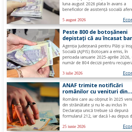
luna august 2026 plata în avans a
beneficiilor de asistență socială afe
drepturilor cuvenite pentru luna iulie
Eco
întrucât data de 8 august 2026, pre
5 august 2026
în calendarul de plată, este zi
Peste 800 de botoșăneni
nelucrătoare....
depistați că au încasat ba
ilegal de la stat
Agenția Județeană pentru Plăți și Ins
Socială (AJPIS) Botoșani a emis, în
perioada ianuarie 2025-aprilie 2026,
număr de 804 decizii pentru recuper
unor sume încasate necuvenit de că
Eco
beneficiarii venitului minim de incluz
3 iulie 2026
în cuantum total de 1.396.156 lei. În
ANAF trimite notificări
intersectării...
românilor cu venituri din
străinătate. Cine trebuie 
Românii care au obţinut în 2025 veni
depună urgent Declarația
din străinătate şi nu le-au inclus în
Unică 212
Declaraţia unică trebuie să depună
formularul 212, iar dacă l-au depus 
să transmită o declaraţie rectificativ
Eco
SPV – Spaţiul Privat Virtual. Persoan
25 iunie 2026