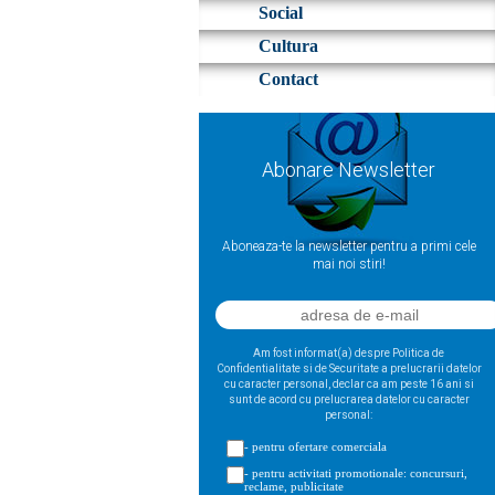
Social
Cultura
Contact
Abonare Newsletter
Aboneaza-te la newsletter pentru a primi cele
mai noi stiri!
Am fost informat(a) despre Politica de
Confidentialitate si de Securitate a prelucrarii datelor
cu caracter personal, declar ca am peste 16 ani si
sunt de acord cu prelucrarea datelor cu caracter
personal:
- pentru ofertare comerciala
- pentru activitati promotionale: concursuri,
reclame, publicitate