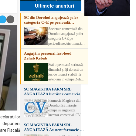
Ultimele anunturi
SC din Dorohoi angajează șofer
categoria C+E pe perioadă
nedeterminată
Societate comercială din
Dorohoi angajează șofer
categoria C+E pe
perioadă nedeterminată.
Candidatul trebuie să
Angajăm personal fast-food –
aibă experiență și atestat
Zehab Kebab
transport marfă. Pentru
detalii, vă rog să sunați la
Ești o persoană serioasă,
numărul de telefon.
dinamică și îți dorești un
loc de muncă stabil? Te
așteptăm în echipa Zehab
Kebab! Posturi
SC MAGISTRA FARM SRL
disponibile: -
ANGAJEAZĂ lucrător comercial –
SHAORMAR AJUTOR
DOROHOI
BUCATAR 2/posturi -
Farmacia Magistra din
LUCRATOR
Dorohoi își mărește
COMERCIAL
echipa și angajează
VANZATOR /2 posturi
lucrător comercial. CV-
claraţiilor
OFERIM : Contract de
urile se pot depune: * la
muncă Program flexibil
 depunerii
SC MAGISTRA FARM SRL
sediul Farmaciei
Salariu motivant, în
ANGAJEAZĂ Asistent farmacie –
Magistra – Bulevardul
are Fiscală
funcție de experienț
DOROHOI
Victoriei nr. 23, Dorohoi