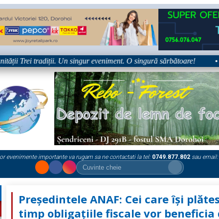
ii Trei tradiții. Un singur eveniment. O singură sărbătoare!
•
or evenimente importante va rugam sa ne contactati la tel:
0749.877.802
sau email:
Preşedintele ANAF: Cei care îşi plătes
timp obligaţiile fiscale vor beneficia