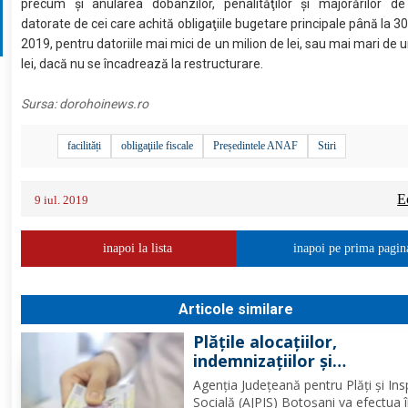
precum şi anularea dobânzilor, penalităţilor şi majorărilor de 
datorate de cei care achită obligaţiile bugetare principale până la 3
2019, pentru datoriile mai mici de un milion de lei, sau mai mari de 
lei, dacă nu se încadrează la restructurare.
Sursa:
dorohoinews.ro
facilități
obligaţiile fiscale
Președintele ANAF
Stiri
E
9 iul. 2019
inapoi la lista
inapoi pe prima pagin
Articole similare
Plățile alocațiilor,
indemnizațiilor și
stimulentelor, efectuate 
Agenția Județeană pentru Plăți și Ins
devreme în luna august 2
Socială (AJPIS) Botoșani va efectua 