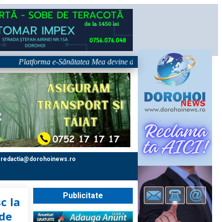
Platforma e-Sănătatea Mea devine disponibilă pe 1 septembrie: pacientul 
redactia@dorohoinews.ro
Publicitate
c la
 de