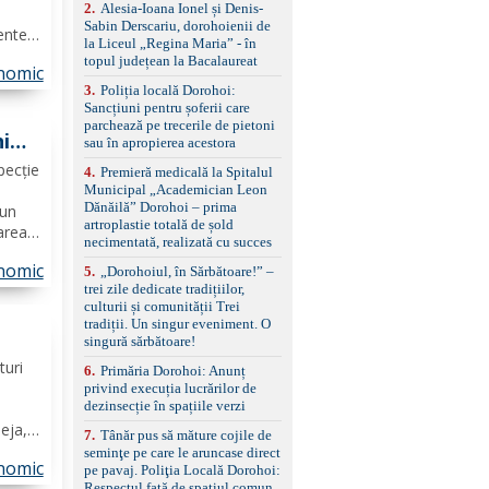
control, asistent
2
.
Alesia-Ioana Ionel și Denis-
schimbare bandă și
Sabin Derscariu, dorohoienii de
rente
menținere bandă Faruri
la Liceul „Regina Maria” - în
 2026,
bi-xenon adaptive cu
topul județean la Bacalaureat
nomic
funcție Cornering,
văzută
3
.
Poliția locală Dorohoi:
asistent fază lungă
Sancțiuni pentru șoferii care
automată , lumini de zi
parchează pe trecerile de pietoni
LED, proiectoare ceață
ni
sau în apropierea acestora
LED, spălătoare faruri
Senzori parcare
pecție
4
.
Premieră medicală la Spitalul
față/spate, cameră
Municipal „Academician Leon
marșarier Keyless entry
Dănăilă” Dorohoi – prima
 un
& start, geamuri electrice
artroplastie totală de șold
area
față/spate, oglinzi
necimentată, realizată cu succes
electrice, încălzite și
tre
rabatabile Sistem hands-
nomic
5
.
„Dorohoiul, în Sărbătoare!” –
iune,
free, Bluetooth, USB
trei zile dedicate tradițiilor,
 urma
Sistem start/stop, frână
culturii și comunității Trei
de parcare electrică,
tradiții. Un singur eveniment. O
anvelope vară runflat
singură sărbătoare!
Control presiune pneuri,
să
turi
6
.
Primăria Dorohoi: Anunț
filtru de particule,
privind execuția lucrărilor de
standard Euro 6 Trapă
dezinsecție în spațiile verzi
panoramică, geamuri
spate fumurii Carlig de
deja,
7
.
Tânăr pus să măture cojile de
remorcare Bonus: -
ă în
seminţe pe care le aruncase direct
Covorașe textile montate
nomic
ele
pe pavaj. Poliţia Locală Dorohoi:
pe mașină. -Ofer și un
Respectul față de spațiul comun