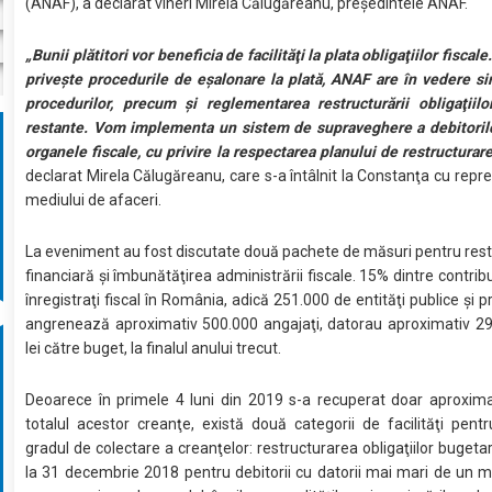
(ANAF), a declarat vineri Mirela Călugăreanu, preşedintele ANAF.
„Bunii plătitori vor beneficia de facilităţi la plata obligaţiilor fiscale
priveşte procedurile de eşalonare la plată, ANAF are în vedere si
procedurilor, precum şi reglementarea restructurării obligaţiil
restante. Vom implementa un sistem de supraveghere a debitorilo
organele fiscale, cu privire la respectarea planului de restructurare
declarat Mirela Călugăreanu, care s-a întâlnit la Constanţa cu repre
mediului de afaceri.
La eveniment au fost discutate două pachete de măsuri pentru res
financiară şi îmbunătăţirea administrării fiscale. 15% dintre contribua
înregistraţi fiscal în România, adică 251.000 de entităţi publice şi p
angrenează aproximativ 500.000 angajaţi, datorau aproximativ 29
lei către buget, la finalul anului trecut.
Deoarece în primele 4 luni din 2019 s-a recuperat doar aproxima
totalul acestor creanţe, există două categorii de facilităţi pent
gradul de colectare a creanţelor: restructurarea obligaţiilor bugeta
la 31 decembrie 2018 pentru debitorii cu datorii mai mari de un mil