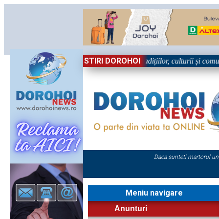
STIRI DOROHOI
l, în Sărbătoare!” – trei zile dedicate tradițiilor, culturii și comunităț
Daca sunteti martorul un
Meniu navigare
Anunturi