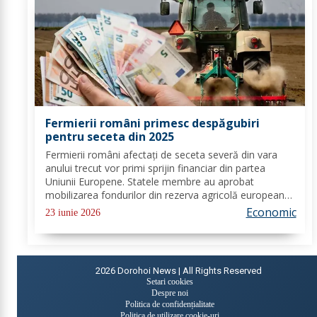
Fermierii români primesc despăgubiri
pentru seceta din 2025
Fermierii români afectați de seceta severă din vara
anului trecut vor primi sprijin financiar din partea
Uniunii Europene. Statele membre au aprobat
mobilizarea fondurilor din rezerva agricolă europeană,
iar României îi revin 14,8 milioane de euro pentru
Economic
23 iunie 2026
compensarea pierderilor înregistrate la...
2026
Dorohoi News | All Rights Reserved
Setari cookies
Despre noi
Politica de confidențialitate
Politica de utilizare cookie-uri