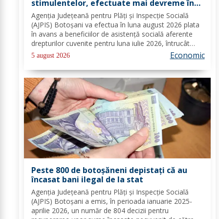
stimulentelor, efectuate mai devreme în
luna august 2026
Agenția Județeană pentru Plăți și Inspecție Socială
(AJPIS) Botoșani va efectua în luna august 2026 plata
în avans a beneficiilor de asistență socială aferente
drepturilor cuvenite pentru luna iulie 2026, întrucât
data de 8 august 2026, prevăzută în calendarul de
Economic
5 august 2026
plată, este zi nelucrătoare....
Peste 800 de botoșăneni depistați că au
încasat bani ilegal de la stat
Agenția Județeană pentru Plăți și Inspecție Socială
(AJPIS) Botoșani a emis, în perioada ianuarie 2025-
aprilie 2026, un număr de 804 decizii pentru