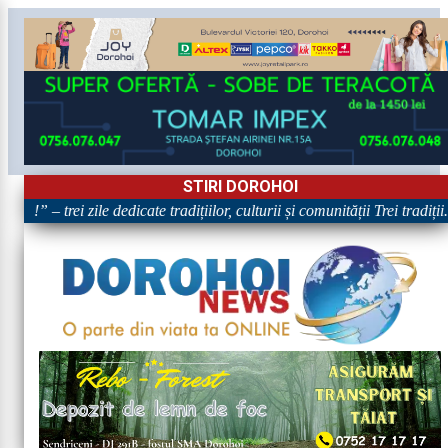
STIRI DOROHOI
e!” – trei zile dedicate tradițiilor, culturii și comunității Trei tradiți