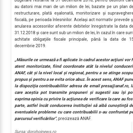
au datorii mai mari de un milion de lei, bazate pe un plan d
restructurare, plată eşalonată, monitorizare şi supravegher
fiscală, pe perioada înlesnirilor. Acelaşi act normativ prevede ş
anularea accesoriilor aferente debitelor înregistrate la data d
31.12.2018 şi care sunt sub un milion de lei, în cazul în care sun
achitate obligaţiile fiscale principale, până la data de 1
decembrie 2019.
„Măsurile ce urmează a fi aplicate în cadrul acestor acţiuni vor f
atent monitorizate, fiind coordonate atât la nivelul conduceri
ANAF, cât şi la nivel local şi regional, pentru a se atinge scopu
propus şi pentru a se evita orice abuz. În acest sens, ANAF pun
la dispoziţia contribuabililor adresa de email
presa@anaf.ro
, l
care aceştia pot transmite propuneri şi sugestii sau îşi po
exprima opinia cu privire la acţiunea de verificare la care au fos
parte, astfel încât conducerea instituţiei să aibă cunoştinţă d
eventualele probleme cu care contribuabilii s-au confruntat p
parcursul verificărilor”
, precizează ANAF.
Sursa:
dorohoinews.ro