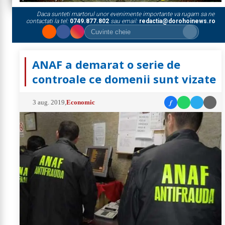
Daca sunteti martorul unor evenimente importante va rugam sa ne
contactati la tel:
0749.877.802
sau email:
redactia@dorohoinews.ro
ANAF a demarat o serie de
controale ce domenii sunt vizate
f
3 aug. 2019
,
Economic