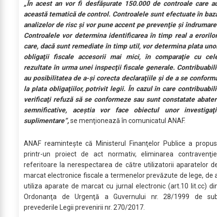
„În acest an vor fi desfăşurate 150.000 de controale care a
această tematică de control. Controalele sunt efectuate în baz
analizelor de risc şi vor pune accent pe prevenţie şi îndrumare
Controalele vor determina identificarea în timp real a erorilor
care, dacă sunt remediate în timp util, vor determina plata uno
obligaţii fiscale accesorii mai mici, în comparaţie cu cel
rezultate în urma unei inspecţii fiscale generale. Contribuabili
au posibilitatea de a-şi corecta declaraţiile şi de a se conform
la plata obligaţiilor, potrivit legii. În cazul în care contribuabili
verificaţi refuză să se conformeze sau sunt constatate abater
semnificative, aceştia vor face obiectul unor investigaţi
suplimentare”,
se menţionează în comunicatul ANAF.
ANAF reaminteşte că Ministerul Finanţelor Publice a propus
printr-un proiect de act normativ, eliminarea contravenţie
referitoare la nerespectarea de către utilizatorii aparatelor d
marcat electronice fiscale a termenelor prevăzute de lege, de 
utiliza aparate de marcat cu jurnal electronic (art.10 lit.cc) di
Ordonanţa de Urgenţă a Guvernului nr. 28/1999 de su
prevederile Legii prevenirii nr. 270/2017.