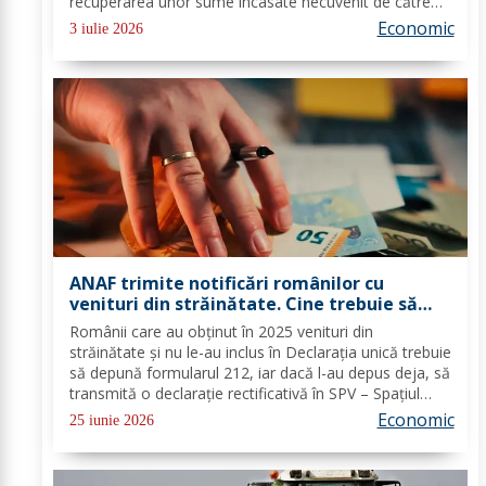
recuperarea unor sume încasate necuvenit de către
beneficiarii venitului minim de incluziune, în cuantum
Economic
3 iulie 2026
total de 1.396.156 lei. În urma intersectării...
ANAF trimite notificări românilor cu
venituri din străinătate. Cine trebuie să
depună urgent Declarația Unică 212
Românii care au obţinut în 2025 venituri din
străinătate şi nu le-au inclus în Declaraţia unică trebuie
să depună formularul 212, iar dacă l-au depus deja, să
transmită o declaraţie rectificativă în SPV – Spaţiul
Privat Virtual. Persoanele aflate în această situaţie vor
Economic
25 iunie 2026
primi notificări şi vor avea...