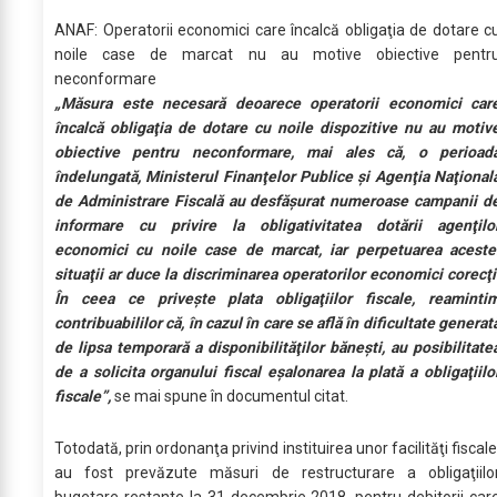
ANAF: Operatorii economici care încalcă obligaţia de dotare c
noile case de marcat nu au motive obiective pentr
neconformare
„Măsura este necesară deoarece operatorii economici car
încalcă obligaţia de dotare cu noile dispozitive nu au motiv
obiective pentru neconformare, mai ales că, o perioad
îndelungată, Ministerul Finanţelor Publice şi Agenţia Naţional
de Administrare Fiscală au desfăşurat numeroase campanii d
informare cu privire la obligativitatea dotării agenţilo
economici cu noile case de marcat, iar perpetuarea aceste
situaţii ar duce la discriminarea operatorilor economici corecţi
În ceea ce priveşte plata obligaţiilor fiscale, reaminti
contribuabililor că, în cazul în care se află în dificultate generat
de lipsa temporară a disponibilităţilor băneşti, au posibilitate
de a solicita organului fiscal eşalonarea la plată a obligaţiilo
fiscale”,
se mai spune în documentul citat.
Totodată, prin ordonanţa privind instituirea unor facilităţi fiscale
au fost prevăzute măsuri de restructurare a obligaţiilo
bugetare restante la 31 decembrie 2018, pentru debitorii car