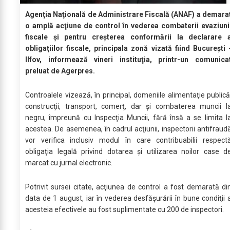
Agenţia Naţională de Administrare Fiscală (ANAF) a demara
o amplă acţiune de control în vederea combaterii evaziuni
fiscale şi pentru creşterea conformării la declarare 
obligaţiilor fiscale, principala zonă vizată fiind Bucureşti 
Ilfov, informează vineri instituţia, printr-un comunica
preluat de Agerpres.
Controalele vizează, în principal, domeniile alimentaţie publică
construcţii, transport, comerţ, dar şi combaterea muncii l
negru, împreună cu Inspecţia Muncii, fără însă a se limita l
acestea. De asemenea, în cadrul acţiunii, inspectorii antifraud
vor verifica inclusiv modul în care contribuabilii respect
obligaţia legală privind dotarea şi utilizarea noilor case d
marcat cu jurnal electronic.
Potrivit sursei citate, acţiunea de control a fost demarată di
data de 1 august, iar în vederea desfăşurării în bune condiţii 
acesteia efectivele au fost suplimentate cu 200 de inspectori.