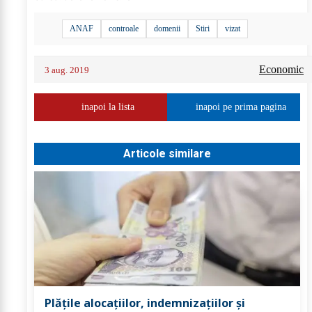
ANAF
controale
domenii
Stiri
vizat
Economic
3 aug. 2019
inapoi la lista
inapoi pe prima pagina
Articole similare
Plățile alocațiilor, indemnizațiilor și