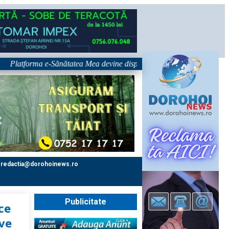
tforma e-Sănătatea Mea devine disponibilă pe 1 septembrie: pacientul de
redactia@dorohoinews.ro
Publicitate
ce
ive