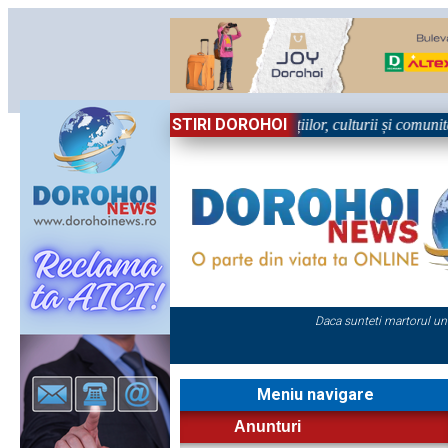
STIRI DOROHOI
în Sărbătoare!” – trei zile dedicate tradițiilor, culturii și comunității 
Daca sunteti martorul un
Meniu navigare
Anunturi