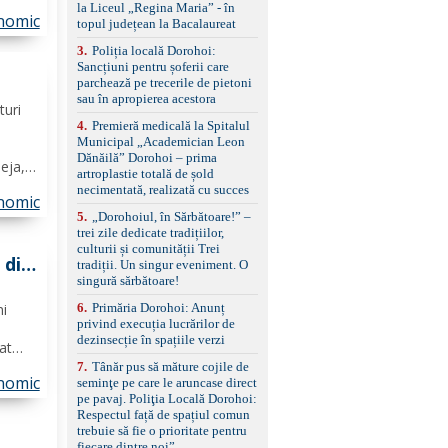
standard Euro 6 Trapă
tre
la Liceul „Regina Maria” - în
panoramică, geamuri
nomic
iune,
topul județean la Bacalaureat
spate fumurii Carlig de
 urma
remorcare Bonus: -
3
.
Poliția locală Dorohoi:
Covorașe textile montate
Sancțiuni pentru șoferii care
pe mașină. -Ofer și un
parchează pe trecerile de pietoni
set de covorașe din
sau în apropierea acestora
să
turi
cauciuc/pvc. -Se vinde
4
.
Premieră medicală la Spitalul
împreună cu un set de
Municipal „Academician Leon
anvelope de iarnă.
Dănăilă” Dorohoi – prima
deja,
artroplastie totală de șold
ă în
necimentată, realizată cu succes
nomic
ele
5
.
„Dorohoiul, în Sărbătoare!” –
trei zile dedicate tradițiilor,
culturii și comunității Trei
 din
tradiții. Un singur eveniment. O
singură sărbătoare!
6
.
Primăria Dorohoi: Anunț
mi
privind execuția lucrărilor de
dezinsecție în spațiile verzi
at
ricolă
7
.
Tânăr pus să măture cojile de
nomic
seminţe pe care le aruncase direct
8
pe pavaj. Poliţia Locală Dorohoi:
ea
Respectul față de spațiul comun
trebuie să fie o prioritate pentru
fiecare dintre noi”