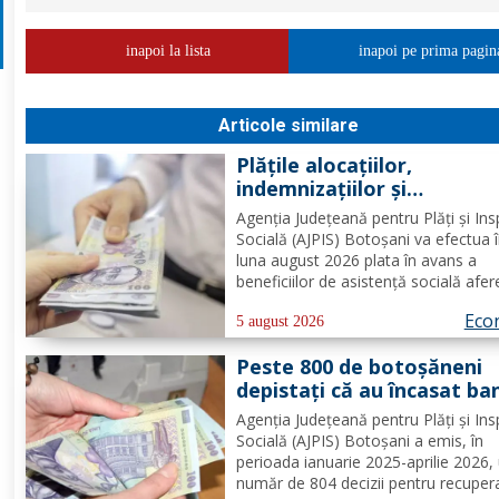
inapoi la lista
inapoi pe prima pagin
Articole similare
Plățile alocațiilor,
indemnizațiilor și
stimulentelor, efectuate 
Agenția Județeană pentru Plăți și Ins
devreme în luna august 2
Socială (AJPIS) Botoșani va efectua 
luna august 2026 plata în avans a
beneficiilor de asistență socială afe
drepturilor cuvenite pentru luna iulie
Eco
întrucât data de 8 august 2026, pre
5 august 2026
în calendarul de plată, este zi
Peste 800 de botoșăneni
nelucrătoare....
depistați că au încasat ba
ilegal de la stat
Agenția Județeană pentru Plăți și Ins
Socială (AJPIS) Botoșani a emis, în
perioada ianuarie 2025-aprilie 2026,
număr de 804 decizii pentru recuper