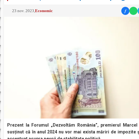
f
23 nov. 2023
,
Economic
Prezent la Forumul „Dezvoltăm România”, premierul Marcel
susținut că în anul 2024 nu vor mai exista măriri de impozite ș
accentuat asupra nevoii de stabilitate politică.