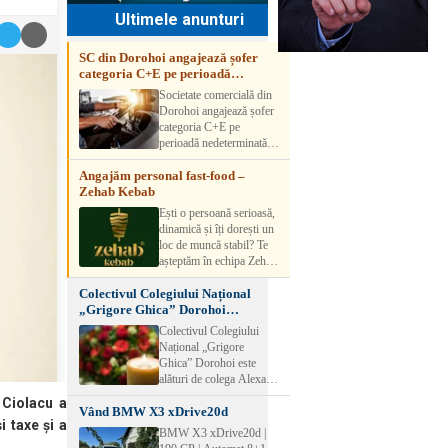
Ultimele anunturi
SC din Dorohoi angajează șofer
categoria C+E pe perioadă
nedeterminată
Societate comercială din
Dorohoi angajează șofer
categoria C+E pe
perioadă nedeterminată.
Candidatul trebuie să
Angajăm personal fast-food –
aibă experiență și atestat
Zehab Kebab
transport marfă. Pentru
detalii, vă rog să sunați la
Ești o persoană serioasă,
numărul de telefon.
dinamică și îți dorești un
loc de muncă stabil? Te
așteptăm în echipa Zehab
Kebab! Posturi
Colectivul Colegiului Național
disponibile: -
„Grigore Ghica” Dorohoi
SHAORMAR AJUTOR
transmite sincere condoleanțe
BUCATAR 2/posturi -
Colectivul Colegiului
LUCRATOR
Național „Grigore
COMERCIAL
Ghica” Dorohoi este
VANZATOR /2 posturi
alături de colega Alexa
OFERIM : Contract de
Lăcrămioara la trecerea în
 Ciolacu a
muncă Program flexibil
Vând BMW X3 xDrive20d
neființă a soțului și
Salariu motivant, în
i taxe și a
transmite sincere
BMW X3 xDrive20d |
funcție de experienț
condoleanțe familiei.