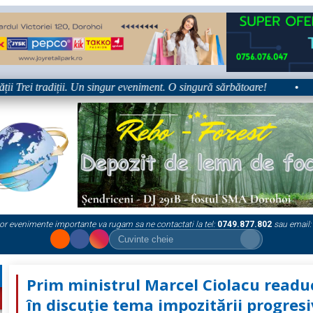
Trei tradiții. Un singur eveniment. O singură sărbătoare!
•
Pla
or evenimente importante va rugam sa ne contactati la tel:
0749.877.802
sau email:
Prim ministrul Marcel Ciolacu readu
în discuție tema impozitării progres