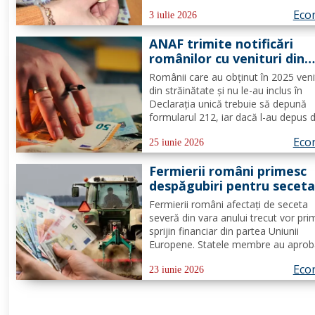
unor sume încasate necuvenit de că
Eco
beneficiarii venitului minim de incluz
3 iulie 2026
în cuantum total de 1.396.156 lei. În
ANAF trimite notificări
intersectării...
românilor cu venituri din
străinătate. Cine trebuie 
Românii care au obţinut în 2025 veni
depună urgent Declarația
din străinătate şi nu le-au inclus în
Unică 212
Declaraţia unică trebuie să depună
formularul 212, iar dacă l-au depus 
să transmită o declaraţie rectificativ
Eco
SPV – Spaţiul Privat Virtual. Persoan
25 iunie 2026
aflate în această situaţie vor primi
Fermierii români primesc
notificări şi vor avea...
despăgubiri pentru seceta
2025
Fermierii români afectați de seceta
severă din vara anului trecut vor pri
sprijin financiar din partea Uniunii
Europene. Statele membre au aprob
mobilizarea fondurilor din rezerva ag
Eco
europeană, iar României îi revin 14,
23 iunie 2026
milioane de euro pentru compensar
pierderilor înregistrate la...