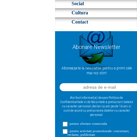
Social
Cultura
Contact
Abonare Newsletter
Aboneaza-te la newsletter pentru a primi cele
mai noi stiri!
Am fost informat(a) despre Politica de
Confidentialitate si de Securitate a prelucrarii datelor
cu caracter personal, declar ca am peste 16 ani si
sunt de acord cu prelucrarea datelor cu caracter
personal:
- pentru ofertare comerciala
- pentru activitati promotionale: concursuri,
reclame, publicitate