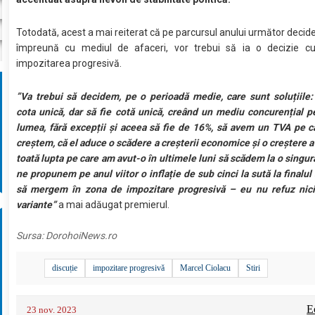
Totodată, acest a mai reiterat că pe parcursul anului următor decidenț
împreună cu mediul de afaceri, vor trebui să ia o decizie cu 
impozitarea progresivă.
”Va trebui să decidem, pe o perioadă medie, care sunt soluțiile
cota unică, dar să fie cotă unică, creând un mediu concurențial p
lumea, fără excepții și aceea să fie de 16%, să avem un TVA pe c
creștem, că el aduce o scădere a creșterii economice și o creștere a i
toată lupta pe care am avut-o în ultimele luni să scădem la o singură
ne propunem pe anul viitor o inflație de sub cinci la sută la finalul
să mergem în zona de impozitare progresivă – eu nu refuz nici
variante”
a mai adăugat premierul.
Sursa:
DorohoiNews.ro
discuție
impozitare progresivă
Marcel Ciolacu
Stiri
E
23 nov. 2023