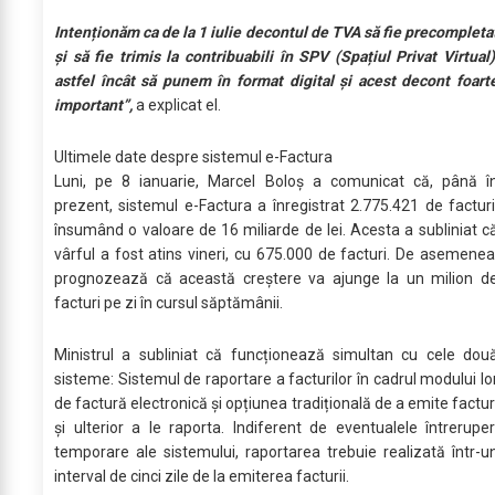
Intenționăm ca de la 1 iulie decontul de TVA să fie precompleta
și să fie trimis la contribuabili în SPV (Spațiul Privat Virtual)
astfel încât să punem în format digital și acest decont foart
important”,
a explicat el.
Ultimele date despre sistemul e-Factura
Luni, pe 8 ianuarie, Marcel Boloș a comunicat că, până î
prezent, sistemul e-Factura a înregistrat 2.775.421 de facturi
însumând o valoare de 16 miliarde de lei. Acesta a subliniat c
vârful a fost atins vineri, cu 675.000 de facturi. De asemenea
prognozează că această creștere va ajunge la un milion d
facturi pe zi în cursul săptămânii.
Ministrul a subliniat că funcționează simultan cu cele dou
sisteme: Sistemul de raportare a facturilor în cadrul modului lo
de factură electronică și opțiunea tradițională de a emite factur
și ulterior a le raporta. Indiferent de eventualele întreruper
temporare ale sistemului, raportarea trebuie realizată într-u
interval de cinci zile de la emiterea facturii.