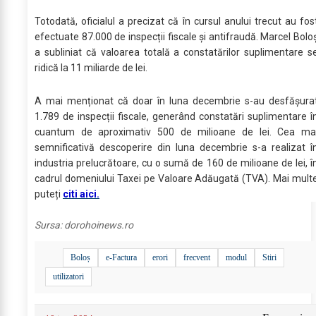
Totodată, oficialul a precizat că în cursul anului trecut au fos
efectuate 87.000 de inspecții fiscale și antifraudă. Marcel Bolo
a subliniat că valoarea totală a constatărilor suplimentare s
ridică la 11 miliarde de lei.
A mai menționat că doar în luna decembrie s-au desfășura
1.789 de inspecții fiscale, generând constatări suplimentare î
cuantum de aproximativ 500 de milioane de lei. Cea ma
semnificativă descoperire din luna decembrie s-a realizat î
industria prelucrătoare, cu o sumă de 160 de milioane de lei, î
cadrul domeniului Taxei pe Valoare Adăugată (TVA). Mai mult
puteți
citi aici.
Sursa:
dorohoinews.ro
Boloș
e-Factura
erori
frecvent
modul
Stiri
utilizatori