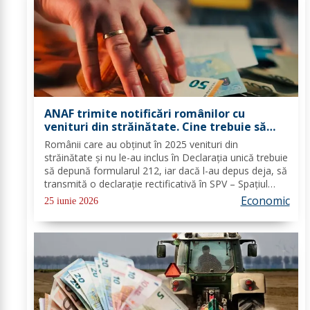
ANAF trimite notificări românilor cu
venituri din străinătate. Cine trebuie să
depună urgent Declarația Unică 212
Românii care au obţinut în 2025 venituri din
străinătate şi nu le-au inclus în Declaraţia unică trebuie
să depună formularul 212, iar dacă l-au depus deja, să
transmită o declaraţie rectificativă în SPV – Spaţiul
Privat Virtual. Persoanele aflate în această situaţie vor
Economic
25 iunie 2026
primi notificări şi vor avea...