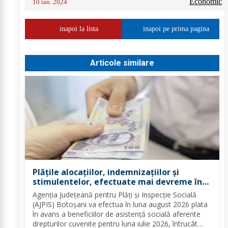
Economic
10 ian. 2024
inapoi la lista
inapoi pe prima pagina
Articole similare
Plățile alocațiilor, indemnizațiilor și
stimulentelor, efectuate mai devreme în
luna august 2026
Agenția Județeană pentru Plăți și Inspecție Socială
(AJPIS) Botoșani va efectua în luna august 2026 plata
în avans a beneficiilor de asistență socială aferente
drepturilor cuvenite pentru luna iulie 2026, întrucât