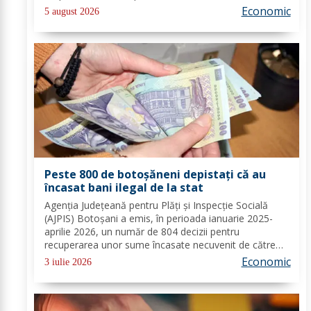
data de 8 august 2026, prevăzută în calendarul de
Economic
5 august 2026
plată, este zi nelucrătoare....
Peste 800 de botoșăneni depistați că au
încasat bani ilegal de la stat
Agenția Județeană pentru Plăți și Inspecție Socială
(AJPIS) Botoșani a emis, în perioada ianuarie 2025-
aprilie 2026, un număr de 804 decizii pentru
recuperarea unor sume încasate necuvenit de către
beneficiarii venitului minim de incluziune, în cuantum
Economic
3 iulie 2026
total de 1.396.156 lei. În urma intersectării...