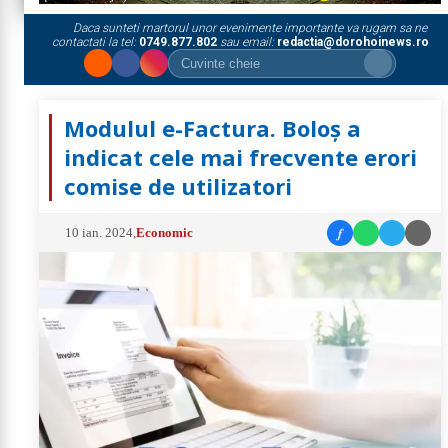
Daca sunteti martorul unor evenimente importante va rugam sa ne
contactati la tel:
0749.877.802
sau email:
redactia@dorohoinews.ro
Modulul e-Factura. Boloș a
indicat cele mai frecvente erori
comise de utilizatori
f
10 ian. 2024
,
Economic