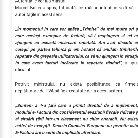
Autoritățile vor lua măsuri
Marcel Boloș a spus, totodată, ce măsuri intenționează să i
autoritățile în acest sens.
„În momentul în care vor apăsa „Trimite” de mai multe ori ș
este același exemplar de factură, să-l respingem și să n
ajungem cu această încărcare repetată.
Am avut discuții c
colegii pe partea tehnică și am hotărât să anulăm trimiteril
repetate din greșeala utilizatorului, ca să nu ajungem în situați
în care avem facturi încărcate în repetate rânduri”
, a spu
oficialul.
Potrivit ministrului, nu există posibilitatea ca firmel
neplătitoare de TVA să fie exceptate de la acest sistem.
„Suntem a 4-a țară care a primit dreptul de a implement
modulul e-Factura din considerentul evaziunii fiscale ridicate ș
al situării țării într-un clasament nu chiar onorabil. Nu exist
astfel de excepții. Decizia Comisiei Europene nu permite asta
E-Factura are o serie de implicații ulterioare.