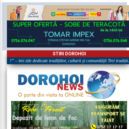
STIRI DOROHOI
e!” – trei zile dedicate tradițiilor, culturii și comunității Trei tradiți