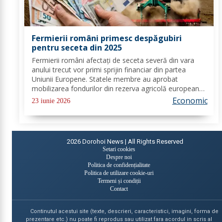
Fermierii români primesc despăgubiri
pentru seceta din 2025
Fermierii români afectați de seceta severă din vara
anului trecut vor primi sprijin financiar din partea
Uniunii Europene. Statele membre au aprobat
mobilizarea fondurilor din rezerva agricolă europeană,
iar României îi revin 14,8 milioane de euro pentru
Economic
23 iunie 2026
compensarea pierderilor înregistrate la...
2026
Dorohoi News | All Rights Reserved
Setari cookies
Despre noi
Politica de confidențialitate
Politica de utilizare cookie-uri
Termeni și condiții
Contact
Continutul acestui site (texte, descrieri, caracteristici, imagini, forma de
prezentare etc.) nu poate fi reprodus sau utilizat fara acordul in scris al