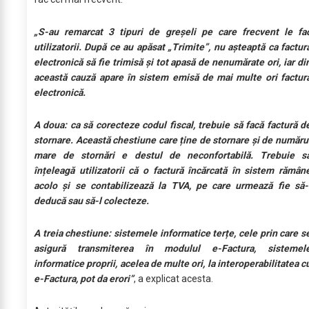
„S-au remarcat 3 tipuri de greșeli pe care frecvent le fa
utilizatorii. După ce au apăsat „Trimite”, nu așteaptă ca factur
electronică să fie trimisă și tot apasă de nenumărate ori, iar di
această cauză apare în sistem emisă de mai multe ori factur
electronică.
A doua: ca să corecteze codul fiscal, trebuie să facă factură d
stornare. Această chestiune care ține de stornare și de număru
mare de stornări e destul de neconfortabilă. Trebuie s
înțeleagă utilizatorii că o factură încărcată în sistem rămân
acolo și se contabilizează la TVA, pe care urmează fie să-
deducă sau să-l colecteze.
A treia chestiune: sistemele informatice terțe, cele prin care s
asigură transmiterea în modulul e-Factura, sistemel
informatice proprii, acelea de multe ori, la interoperabilitatea c
e-Factura, pot da erori”
, a explicat acesta.