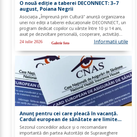
O nouă ediție a taberei DECONNECT: 3–7
august, Poiana Negrii
Asociația „Împreună prin Cultură” anunță organizarea
unei noi ediții a taberei educaționale DECONNECT, un
program dedicat copiilor cu vârste între 10 și 14 ani,
axat pe dezvoltare personală, cooperare, activități
outdoor și deconectare totală de la telefon. O tabără
Informatii utile
24 iulie 2026
Galerie foto
cu sens, nu doar o vacanță!...
Anunț pentru cei care pleacă în vacanță.
Cardul european de sănătate are limite
importante. Greșeala care te poate costa
Sezonul concediilor aduce și o recomandare
mii de euro
importantă din partea Autorității de Supraveghere