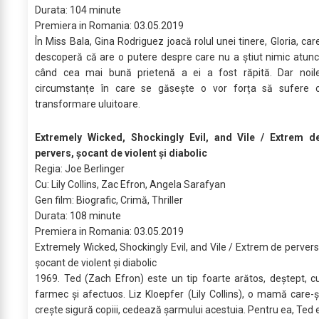
Durata: 104 minute
Premiera in Romania: 03.05.2019
În Miss Bala, Gina Rodriguez joacă rolul unei tinere, Gloria, car
descoperă că are o putere despre care nu a știut nimic atunc
când cea mai bună prietenă a ei a fost răpită. Dar noil
circumstanțe în care se găsește o vor forța să sufere 
transformare uluitoare.
Extremely Wicked, Shockingly Evil, and Vile / Extrem d
pervers, șocant de violent și diabolic
Regia: Joe Berlinger
Cu: Lily Collins, Zac Efron, Angela Sarafyan
Gen film: Biografic, Crimă, Thriller
Durata: 108 minute
Premiera in Romania: 03.05.2019
Extremely Wicked, Shockingly Evil, and Vile / Extrem de pervers
șocant de violent și diabolic
1969. Ted (Zach Efron) este un tip foarte arătos, deștept, c
farmec și afectuos. Liz Kloepfer (Lily Collins), o mamă care-ș
crește sigură copiii, cedează șarmului acestuia. Pentru ea, Ted 