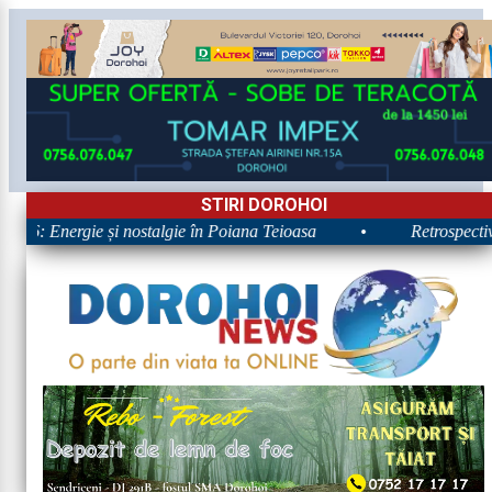
STIRI DOROHOI
026: Energie și nostalgie în Poiana Teioasa
•
Retrospectiva 