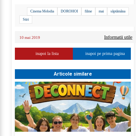
Cinema Melodia
DOROHOI
filme
mai
săptămâna
Stiri
Informatii utile
10 mai 2019
inapoi la lista
inapoi pe prima pagina
Articole similare