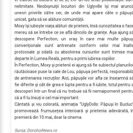
nelimitate. Neobişnuiţii locuitori din Uglyville își mai arunc
uneori privirile către cer, de unde mai apare câte o păpuș
unicat, gata să se alăture comunității.
Moxy își iubește viața alături de prieteni, însă curiozitatea o fac
mereu să se întrebe ce se află dincolo de granițe. Așa ajung s
descopere Perfection, un oraș în care mai multe păpuș
convenționale sunt antrenate conform celor mai înalt
protocoale și odată cu absolvirea cursurilor sunt trimise ma
departe în Lumea Reală, pentru a primi iubirea copiilor.
În Perfection, Moxy și prietenii ei ajung să fie subiectul planurilo
răutăcioase puse la cale de Lou, păpușa perfectă, responsabil
de antrenarea recruților. Aici, păpuşile vor afla ce înseamnă s
fie diferite și cât de grea e lupta pentru a fi iubite, totul pentru 
descoperi într-un final că nu trebuie să fii nemaipomenit pentr
că a fi tu însuți e cel mai important.
Cântată și viu colorată, animația “UglyDolls: Păpuși în Bucluc
promovează frumusețea interioară și prietenia adevărată, î
premieră din 10 mai, doar la cinema.
Sursa:
DorohoiNews.ro