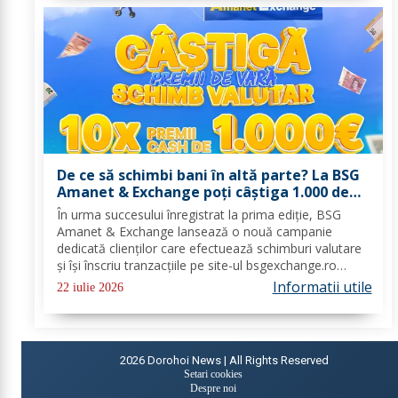
De ce să schimbi bani în altă parte? La BSG
Amanet & Exchange poți câștiga 1.000 de
euro cash!
În urma succesului înregistrat la prima ediție, BSG
Amanet & Exchange lansează o nouă campanie
dedicată clienților care efectuează schimburi valutare
și își înscriu tranzacțiile pe site-ul bsgexchange.ro
Operațiunile pot fi realizate în agenții în perioada 20
Informatii utile
22 iulie 2026
iulie - 22 august 2026, oferind...
2026
Dorohoi News | All Rights Reserved
Setari cookies
Despre noi