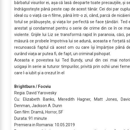
bărbatul visurilor ei, așa că lasă deoparte toate precauțiile, și s
îndrăgostește până peste cap de acest tânăr. Cei doi par cuplu
ideal cu o viață ca-n filme, până într-o zi, când, parcă de nicăieri
totul se prăbușește, și viața lor perfectă se face țăndări. Ted 
arestat și condamnat pentru o serie de crime din ce în ce ma
violente. Grijile lui Liz se transformă rapid în paranoia, căci, p
măsură ce probele împotriva lui se adună, aceasta e forțată s
recunoască faptul că acest om cu care își împărțise până d
curând viața ar putea fi, de fapt, un criminal psihopat.
Aceasta e povestea lui Ted Bundy, unul din cei mai notori
ucigași în serie ai tuturor timpurilor, privită prin ochii unei feme
care l-a iubit și a crezut în el
Brightburn / Focviu
Regia: David Yarovesky
Cu: Elizabeth Banks, Meredith Hagner, Matt Jones, Davi
Denman, Jackson A. Dunn
Gen film: Dramă, Horror, SF
Durata: 91 minute
Premiera in Romania: 10.05.2019