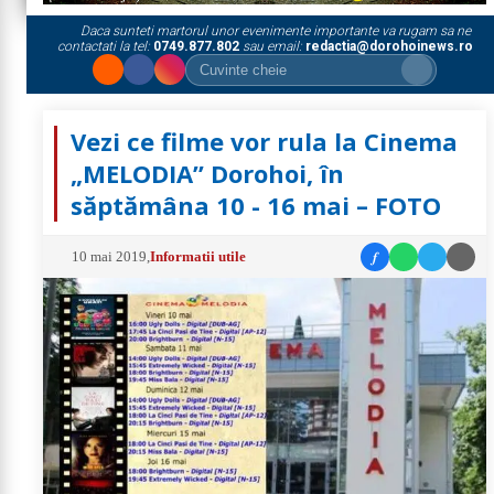
Daca sunteti martorul unor evenimente importante va rugam sa ne
contactati la tel:
0749.877.802
sau email:
redactia@dorohoinews.ro
Vezi ce filme vor rula la Cinema
„MELODIA” Dorohoi, în
săptămâna 10 - 16 mai – FOTO
f
10 mai 2019
,
Informatii utile