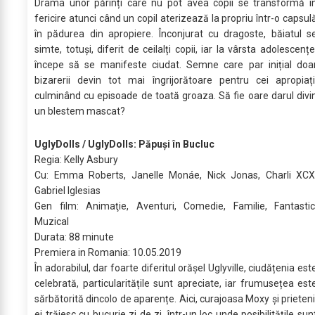
Drama unor părinți care nu pot avea copii se transformă î
fericire atunci când un copil aterizează la propriu într-o capsul
în pădurea din apropiere. Înconjurat cu dragoste, băiatul s
simte, totuși, diferit de ceilalți copii, iar la vârsta adolescențe
începe să se manifeste ciudat. Semne care par inițial doa
bizarerii devin tot mai îngrijorătoare pentru cei apropiați
culminând cu episoade de toată groaza. Să fie oare darul divi
un blestem mascat?
UglyDolls / UglyDolls: Păpuși în Bucluc
Regia: Kelly Asbury
Cu: Emma Roberts, Janelle Monáe, Nick Jonas, Charli XCX
Gabriel Iglesias
Gen film: Animaţie, Aventuri, Comedie, Familie, Fantastic
Muzical
Durata: 88 minute
Premiera in Romania: 10.05.2019
În adorabilul, dar foarte diferitul orășel Uglyville, ciudățenia est
celebrată, particularitățile sunt apreciate, iar frumusețea est
sărbătorită dincolo de aparențe. Aici, curajoasa Moxy și prieteni
ei trăiesc cu bucurie zi de zi, într-un loc unde posibilitățile sun