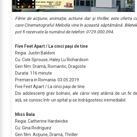
Filme de acţiune, animaţie, actiune dar şi thriller, este oferta c
care Cinematograful Melodia vine în această săptămână. Biletel
pot fi rezervate la numărul de telefon: 0729.000.094.
Five Feet Apart / La cinci pași de tine
Regia: Justin Baldoni
Cu: Cole Sprouse, Haley Lu Richardson
Gen film: Dramă, Romantic, Dragoste
Durata: 116 minute
Premiera in Romania: 03.05.2019
Five Feet Apart / La cinci pași de tine
Doi adolescenți grav bolnavi, ale căror vieți atârnă de un fir d
ață, se cunosc într-un spital și se îndrăgostesc iremediabil.
Miss Bala
Regia: Catherine Hardwicke
Cu: Gina Rodriguez
Gen film: Acţiune, Dramă, Thriller