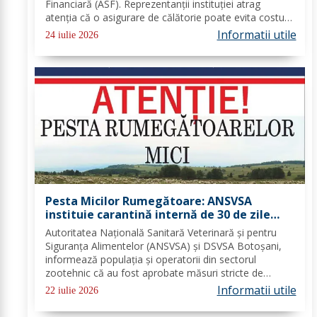
Financiară (ASF). Reprezentanții instituției atrag
atenția că o asigurare de călătorie poate evita costuri
uriașe în cazul unor probleme medicale, al anulării
Informatii utile
24 iulie 2026
zborurilor sau al pierderii bagajelor....
Pesta Micilor Rumegătoare: ANSVSA
instituie carantină internă de 30 de zile
pentru ovine și caprine
Autoritatea Națională Sanitară Veterinară și pentru
Siguranța Alimentelor (ANSVSA) și DSVSA Botoșani,
informează populația și operatorii din sectorul
zootehnic că au fost aprobate măsuri stricte de
urgență pe întreg teritoriul României. Decizia nr. 1,
Informatii utile
22 iulie 2026
emisă de Comitetul Național pentru Situații de...