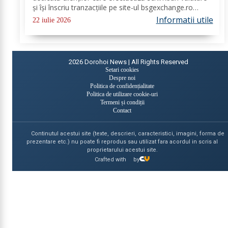
și își înscriu tranzacțiile pe site-ul bsgexchange.ro
Operațiunile pot fi realizate în agenții în perioada 20
Informatii utile
22 iulie 2026
iulie - 22 august 2026, oferind...
2026
Dorohoi News | All Rights Reserved
Setari cookies
Despre noi
Politica de confidențialitate
Politica de utilizare cookie-uri
Termeni și condiții
Contact
Continutul acestui site (texte, descrieri, caracteristici, imagini, forma de
prezentare etc.) nu poate fi reprodus sau utilizat fara acordul in scris al
proprietarului acestui site.
Crafted with
by