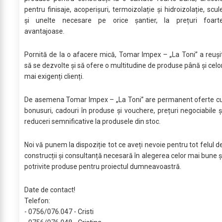
pentru finisaje, acoperișuri, termoizolație și hidroizolație, scul
și unelte necesare pe orice șantier, la prețuri foart
avantajoase.
Pornită de la o afacere mică, Tomar Impex – „La Toni” a reuși
să se dezvolte și să ofere o multitudine de produse până și celo
mai exigenți clienți.
De asemena Tomar Impex – „La Toni” are permanent oferte c
bonusuri, cadouri în produse și vouchere, prețuri negociabile ș
reduceri semnificative la produsele din stoc.
Noi vă punem la dispoziție tot ce aveți nevoie pentru tot felul d
construcții și consultanță necesară în alegerea celor mai bune ș
potrivite produse pentru proiectul dumneavoastră.
Date de contact!
Telefon:
- 0756/076.047 - Cristi