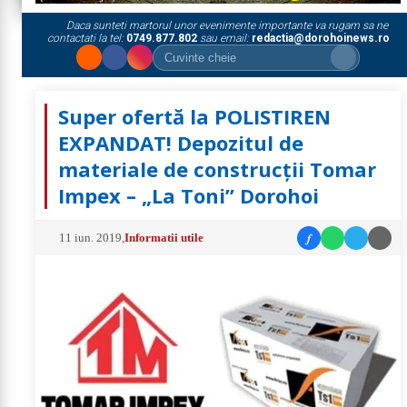
Daca sunteti martorul unor evenimente importante va rugam sa ne
contactati la tel:
0749.877.802
sau email:
redactia@dorohoinews.ro
Super ofertă la POLISTIREN
EXPANDAT! Depozitul de
materiale de construcții Tomar
Impex – „La Toni” Dorohoi
f
11 iun. 2019
,
Informatii utile