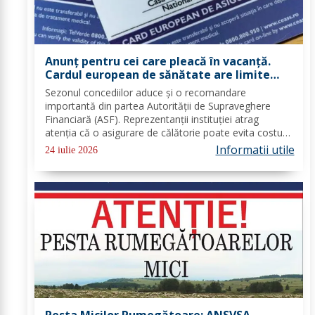
Anunț pentru cei care pleacă în vacanță.
Cardul european de sănătate are limite
importante. Greșeala care te poate costa
Sezonul concediilor aduce și o recomandare
mii de euro
importantă din partea Autorității de Supraveghere
Financiară (ASF). Reprezentanții instituției atrag
atenția că o asigurare de călătorie poate evita costuri
uriașe în cazul unor probleme medicale, al anulării
Informatii utile
24 iulie 2026
zborurilor sau al pierderii bagajelor....
Pesta Micilor Rumegătoare: ANSVSA