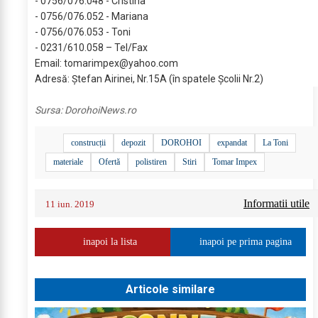
- 0756/076.048 - Cristina
- 0756/076.052 - Mariana
- 0756/076.053 - Toni
- 0231/610.058 – Tel/Fax
Email:
tomarimpex@yahoo.com
Adresă: Ștefan Airinei, Nr.15A (în spatele Școlii Nr.2)
Sursa:
DorohoiNews.ro
construcții
depozit
DOROHOI
expandat
La Toni
materiale
Ofertă
polistiren
Stiri
Tomar Impex
Informatii utile
11 iun. 2019
inapoi la lista
inapoi pe prima pagina
Articole similare