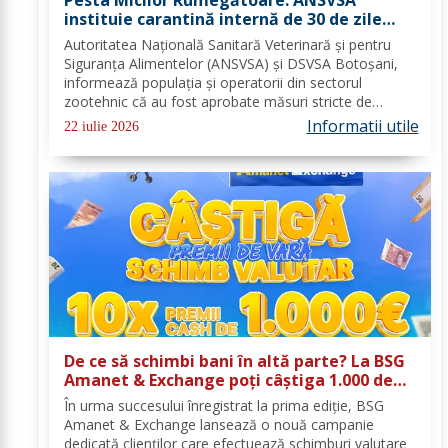
instituie carantină internă de 30 de zile
pentru ovine și caprine
Autoritatea Națională Sanitară Veterinară și pentru
Siguranța Alimentelor (ANSVSA) și DSVSA Botoșani,
informează populația și operatorii din sectorul
zootehnic că au fost aprobate măsuri stricte de
urgență pe întreg teritoriul României. Decizia nr. 1,
Informatii utile
22 iulie 2026
emisă de Comitetul Național pentru Situații de...
De ce să schimbi bani în altă parte? La BSG
Amanet & Exchange poți câștiga 1.000 de
euro cash!
În urma succesului înregistrat la prima ediție, BSG
Amanet & Exchange lansează o nouă campanie
dedicată clienților care efectuează schimburi valutare