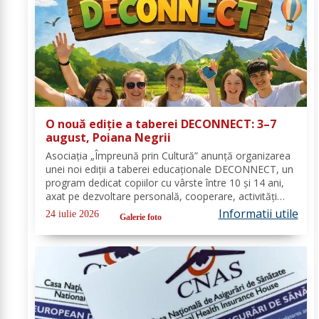
O nouă ediție a taberei DECONNECT: 3–7
august, Poiana Negrii
Asociația „Împreună prin Cultură” anunță organizarea
unei noi ediții a taberei educaționale DECONNECT, un
program dedicat copiilor cu vârste între 10 și 14 ani,
axat pe dezvoltare personală, cooperare, activități
outdoor și deconectare totală de la telefon. O tabără
Informatii utile
24 iulie 2026
Galerie foto
cu sens, nu doar o vacanță!...