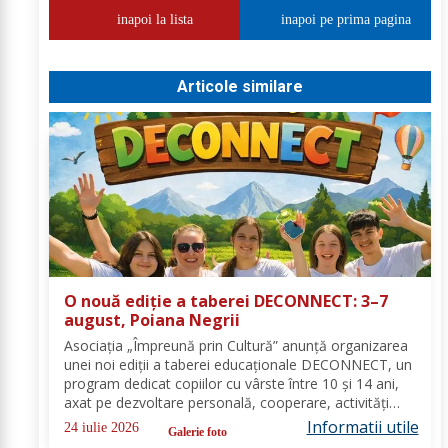
inapoi la lista
inapoi pe prima pagina
Articole similare
O nouă ediție a taberei DECONNECT: 3–7
august, Poiana Negrii
Asociația „Împreună prin Cultură” anunță organizarea
unei noi ediții a taberei educaționale DECONNECT, un
program dedicat copiilor cu vârste între 10 și 14 ani,
axat pe dezvoltare personală, cooperare, activități
outdoor și deconectare totală de la telefon. O tabără
Informatii utile
24 iulie 2026
Galerie foto
cu sens, nu doar o vacanță!...