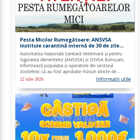
Pesta Micilor Rumegătoare: ANSVSA
instituie carantină internă de 30 de zile
pentru ovine și caprine
Autoritatea Națională Sanitară Veterinară și pentru
Siguranța Alimentelor (ANSVSA) și DSVSA Botoșani,
informează populația și operatorii din sectorul
zootehnic că au fost aprobate măsuri stricte de
urgență pe întreg teritoriul României. Decizia nr. 1,
Informatii utile
22 iulie 2026
emisă de Comitetul Național pentru Situații de...