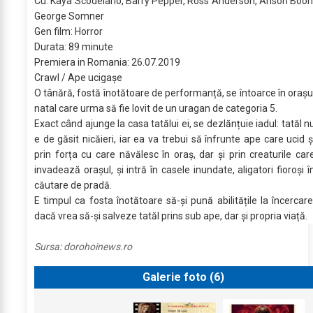
Cu: Kaya Scodelario, Barry Pepper, Ross Anderson, Anson Boon
George Somner
Gen film: Horror
Durata: 89 minute
Premiera in Romania: 26.07.2019
Crawl / Ape ucigașe
O tânără, fostă înotătoare de performanță, se întoarce în orașu
natal care urma să fie lovit de un uragan de categoria 5.
Exact când ajunge la casa tatălui ei, se dezlănțuie iadul: tatăl n
e de găsit nicăieri, iar ea va trebui să înfrunte ape care ucid ș
prin forța cu care năvălesc în oraș, dar și prin creaturile car
invadează orașul, și intră în casele inundate, aligatori fioroși î
căutare de pradă.
E timpul ca fosta înotătoare să-și pună abilitățile la încercare
dacă vrea să-și salveze tatăl prins sub ape, dar și propria viață.
Sursa:
dorohoinews.ro
Galerie foto (
6
)