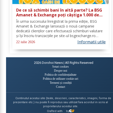
De ce să schimbi bani în altă parte? La BSG
Amanet & Exchange poți câștiga 1.000 de
euro cash!
În urma succesului înregistrat la prima ediție, BSG
Amanet & Exchange lansează o nouă campanie
dedicată clienților care efectuează schimburi valutare
și își înscriu tranzacțiile pe site-ul bsgexchange.ro
Operațiunile pot fi realizate în agenții în perioada 20
Informatii utile
22 iulie 2026
iulie - 22 august 2026, oferind...
2026
Dorohoi News | All Rights Reserved
Setari cookies
Despre noi
Politica de confidențialitate
Politica de utilizare cookie-uri
Termeni și condiții
Contact
Continutul acestui site (texte, descrieri, caracteristici, imagini, forma de
prezentare etc.) nu poate fi reprodus sau utilizat fara acordul in scris al
proprietarului acestui site.
Crafted with
by