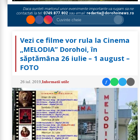
Daca sunteti martorul unor evenimente importante va rugam sa ne
contactati la tel:
0749.877.802
sau email:
redactia@dorohoinews.ro
Vezi ce filme vor rula la Cinema
„MELODIA” Dorohoi, în
săptămâna 26 iulie – 1 august –
FOTO
f
26 iul. 2019
,
Informatii utile