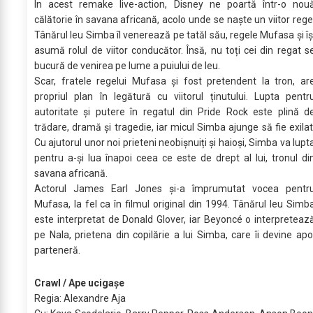
În acest remake live-action, Disney ne poartă într-o nou
călătorie în savana africană, acolo unde se naște un viitor rege
Tânărul leu Simba îl venerează pe tatăl său, regele Mufasa și îș
asumă rolul de viitor conducător. Însă, nu toți cei din regat s
bucură de venirea pe lume a puiului de leu.
Scar, fratele regelui Mufasa și fost pretendent la tron, ar
propriul plan în legătură cu viitorul ținutului. Lupta pentr
autoritate și putere în regatul din Pride Rock este plină d
trădare, dramă și tragedie, iar micul Simba ajunge să fie exilat
Cu ajutorul unor noi prieteni neobișnuiți și haioși, Simba va lupt
pentru a-și lua înapoi ceea ce este de drept al lui, tronul di
savana africană.
Actorul James Earl Jones și-a împrumutat vocea pentr
Mufasa, la fel ca în filmul original din 1994. Tânărul leu Simb
este interpretat de Donald Glover, iar Beyoncé o interpreteaz
pe Nala, prietena din copilărie a lui Simba, care îi devine apo
parteneră.
Crawl / Ape ucigașe
Regia: Alexandre Aja