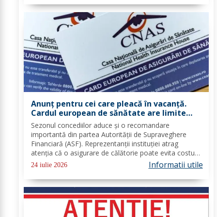
Anunț pentru cei care pleacă în vacanță.
Cardul european de sănătate are limite
importante. Greșeala care te poate costa
Sezonul concediilor aduce și o recomandare
mii de euro
importantă din partea Autorității de Supraveghere
Financiară (ASF). Reprezentanții instituției atrag
atenția că o asigurare de călătorie poate evita costuri
uriașe în cazul unor probleme medicale, al anulării
Informatii utile
24 iulie 2026
zborurilor sau al pierderii bagajelor....