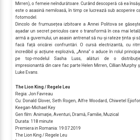
Mirren), o femeie neîndurătoare. Curând descoperă că ea însăș
este o asasină nemiloasă, în timp ce lucrează sub acoperire c
fotomodel.
Dincolo de frumusețea izbitoare a Annei Politova se găseșt
așadar un secret periculos care o transformă în cea mai letal
armă a guvernului, un asasin antrenat să nu-și rateze ținta și s
facă față oricărei confruntări. O cursă electrizantă, cu rit
incredibil și acțiune explozivă, „Anna” o aduce în rolul principa
pe top-modelul Sasha Luss, alături de o distribuți
impresionantă din care fac parte Helen Mirren, Cillian Murphy ș
Luke Evans.
The Lion King / Regele Leu
Regia: Jon Favreau
Cu: Donald Glover, Seth Rogen, Alfre Woodard, Chiwetel Ejiofor
Keegan-Michael Key
Gen film: Animaţie, Aventuri, Dramă, Familie, Muzical
Durata: 118 minute
Premiera in Romania: 19.07.2019
The Lion King / Regele Leu