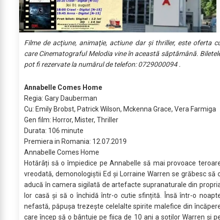
Filme de acţiune, animaţie, actiune dar şi thriller, este oferta c
care Cinematograful Melodia vine în această săptămână. Biletel
pot fi rezervate la numărul de telefon: 0729000094 .
Annabelle Comes Home
Regia: Gary Dauberman
Cu: Emily Brobst, Patrick Wilson, Mckenna Grace, Vera Farmiga
Gen film: Horror, Mister, Thriller
Durata: 106 minute
Premiera in Romania: 12.07.2019
Annabelle Comes Home
Hotărâți să o împiedice pe Annabelle să mai provoace teroar
vreodată, demonologiştii Ed și Lorraine Warren se grăbesc să 
aducă în camera sigilată de artefacte supranaturale din propri
lor casă și să o închidă într-o cutie sfințită. Însă într-o noapt
nefastă, păpușa trezește celelalte spirite malefice din încăper
care încep să o bântuie pe fiica de 10 ani a soților Warren și p