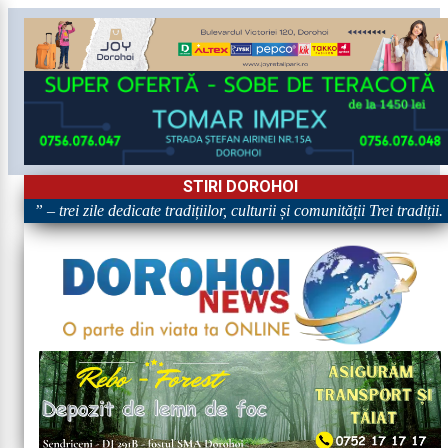
STIRI DOROHOI
!” – trei zile dedicate tradițiilor, culturii și comunității Trei tradiții