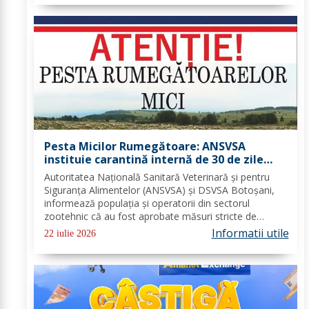
Pesta Micilor Rumegătoare: ANSVSA
instituie carantină internă de 30 de zile
pentru ovine și caprine
Autoritatea Națională Sanitară Veterinară și pentru
Siguranța Alimentelor (ANSVSA) și DSVSA Botoșani,
informează populația și operatorii din sectorul
zootehnic că au fost aprobate măsuri stricte de
urgență pe întreg teritoriul României. Decizia nr. 1,
Informatii utile
22 iulie 2026
emisă de Comitetul Național pentru Situații de...