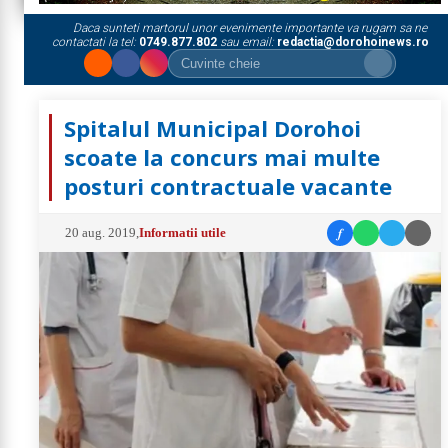
Daca sunteti martorul unor evenimente importante va rugam sa ne
contactati la tel:
0749.877.802
sau email:
redactia@dorohoinews.ro
Spitalul Municipal Dorohoi
scoate la concurs mai multe
posturi contractuale vacante
f
20 aug. 2019
,
Informatii utile