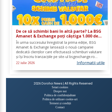
De ce să schimbi bani în altă parte? La BSG
Amanet & Exchange poți câștiga 1.000 de
euro cash!
În urma succesului înregistrat la prima ediție, BSG
Amanet & Exchange lansează o nouă campanie
dedicată clienților care efectuează schimburi valutare
și își înscriu tranzacțiile pe site-ul bsgexchange.ro
Operațiunile pot fi realizate în agenții în perioada 20
Informatii utile
22 iulie 2026
iulie - 22 august 2026, oferind...
2026
Dorohoi News | All Rights Reserved
Setari cookies
Despre noi
Politica de confidențialitate
Politica de utilizare cookie-uri
Termeni și condiții
Contact