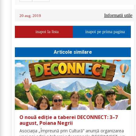
Informatii utile
20 aug. 2019
inapoi la lista
inapoi pe prima pagina
Articole similare
O nouă ediție a taberei DECONNECT: 3–7
august, Poiana Negrii
Asociația „Împreună prin Cultură” anunță organizarea