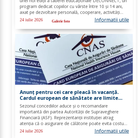
unei noi ediții a taberei educaționale DECONNECT, un
program dedicat copiilor cu vârste între 10 și 14 ani,
axat pe dezvoltare personală, cooperare, activități
outdoor și deconectare totală de la telefon. O tabără
Informatii utile
24 iulie 2026
Galerie foto
cu sens, nu doar o vacanță!...
Anunț pentru cei care pleacă în vacanță.
Cardul european de sănătate are limite
importante. Greșeala care te poate costa
Sezonul concediilor aduce și o recomandare
mii de euro
importantă din partea Autorității de Supraveghere
Financiară (ASF). Reprezentanții instituției atrag
atenția că o asigurare de călătorie poate evita costuri
uriașe în cazul unor probleme medicale, al anulării
Informatii utile
24 iulie 2026
zborurilor sau al pierderii bagajelor....