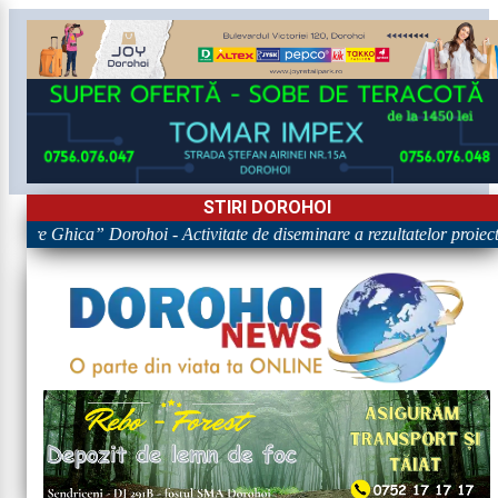
STIRI DOROHOI
igore Ghica” Dorohoi - Activitate de diseminare a rezultatelor pr