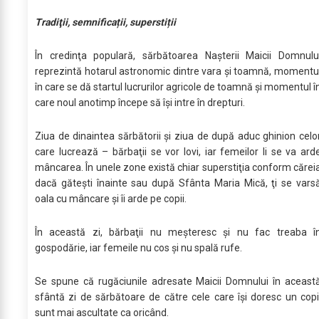
Tradiţii, semnificații, superstiții
În credinţa populară, sărbătoarea Naşterii Maicii Domnulu
reprezintă hotarul astronomic dintre vara şi toamnă, momentu
în care se dă startul lucrurilor agricole de toamnă şi momentul î
care noul anotimp începe să îşi intre în drepturi.
Ziua de dinaintea sărbătorii şi ziua de după aduc ghinion celo
care lucrează – bărbaţii se vor lovi, iar femeilor li se va ard
mâncarea. În unele zone există chiar superstiţia conform cărei
dacă găteşti înainte sau după Sfânta Maria Mică, ţi se vars
oala cu mâncare şi îi arde pe copii.
În această zi, bărbaţii nu meşteresc şi nu fac treaba î
gospodărie, iar femeile nu cos şi nu spală rufe.
Se spune că rugăciunile adresate Maicii Domnului în aceast
sfântă zi de sărbătoare de către cele care îşi doresc un copi
sunt mai ascultate ca oricând.