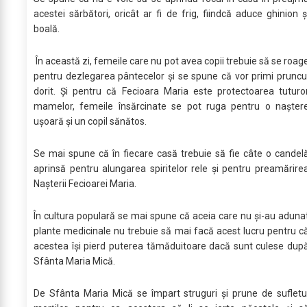
acestei sărbători, oricât ar fi de frig, fiindcă aduce ghinion ş
boală.
În această zi, femeile care nu pot avea copii trebuie să se roag
pentru dezlegarea pântecelor şi se spune că vor primi pruncu
dorit. Şi pentru că Fecioara Maria este protectoarea tuturo
mamelor, femeile însărcinate se pot ruga pentru o naşter
uşoară şi un copil sănătos.
Se mai spune că în fiecare casă trebuie să fie câte o candel
aprinsă pentru alungarea spiritelor rele şi pentru preamărire
Naşterii Fecioarei Maria.
În cultura populară se mai spune că aceia care nu şi-au aduna
plante medicinale nu trebuie să mai facă acest lucru pentru c
acestea îşi pierd puterea tămăduitoare dacă sunt culese dup
Sfânta Maria Mică.
De Sfânta Maria Mică se împart struguri şi prune de sufletu