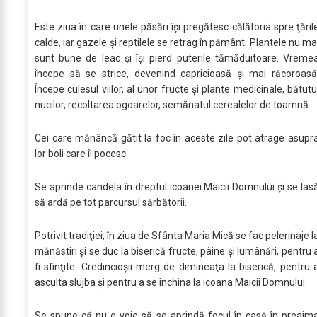
Este ziua în care unele păsări îşi pregătesc călătoria spre ţăril
calde, iar gazele şi reptilele se retrag în pământ. Plantele nu ma
sunt bune de leac şi îşi pierd puterile tămăduitoare. Vreme
începe să se strice, devenind capricioasă şi mai răcoroasă
Începe culesul viilor, al unor fructe şi plante medicinale, bătutu
nucilor, recoltarea ogoarelor, semănatul cerealelor de toamnă.
Cei care mănâncă gătit la foc în aceste zile pot atrage asupr
lor boli care îi pocesc.
Se aprinde candela în dreptul icoanei Maicii Domnului şi se las
să ardă pe tot parcursul sărbătorii.
Potrivit tradiţiei, în ziua de Sfânta Maria Mică se fac pelerinaje l
mănăstiri şi se duc la biserică fructe, pâine şi lumânări, pentru 
fi sfinţite. Credincioşii merg de dimineaţa la biserică, pentru 
asculta slujba şi pentru a se închina la icoana Maicii Domnului.
Se spune că nu e voie să se aprindă focul în casă în preajm