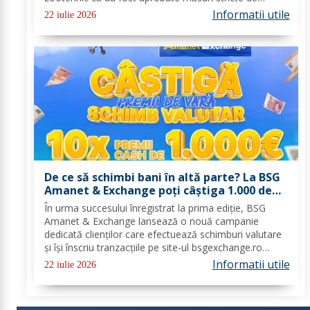
urgență pe întreg teritoriul României. Decizia nr. 1,
Informatii utile
22 iulie 2026
emisă de Comitetul Național pentru Situații de...
De ce să schimbi bani în altă parte? La BSG
Amanet & Exchange poți câștiga 1.000 de
euro cash!
În urma succesului înregistrat la prima ediție, BSG
Amanet & Exchange lansează o nouă campanie
dedicată clienților care efectuează schimburi valutare
și își înscriu tranzacțiile pe site-ul bsgexchange.ro
Operațiunile pot fi realizate în agenții în perioada 20
Informatii utile
22 iulie 2026
iulie - 22 august 2026, oferind...