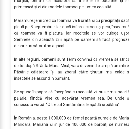
morţilor, pentru ca acestora să li se ierte păcatele şi s
primească şi ei din roadele toamnei pe lumea cealaltă.
Maramureşenii cred că toamna va fi urâtă şi cu precipitaţii dac
plouă pe 8 septembrie. Iar dacă înfloresc merii şi perii, înseamn
că toamna va fi plăcută, iar recoltele se vor culege uşor
Semnele din această zi îi ajută pe oameni să facă prognoz
despre următorul an agricol.
În alte regiuni, oamenii sunt ferm convinşi că vremea se stric
de tot după Sfânta Maria Mică, vara devenind o simplă amintire
Păsările călătoare îşi iau zborul către ţinuturi mai calde ş
insectele se ascund în pământ.
Se spune în popor că, începând cu această zi, nu se mai poart
pălărie, fiindcă vine cu adevărat vremea rea. De unde ş
cunoscuta vorbă: “O trecut Sântămăria, leapădă şi pălăria”.
În România, peste 1.800.000 de femei poartă numele de Maria
Mărioara, Mariana şi în jur de 400.000 de bărbaţi se numes