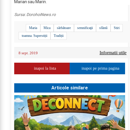
Marian sau Marin.
Sursa:
DorohoiNews.ro
Maria
Mica
sărbătoare
semnificaţii
sfântă
Stiri
toamna. Superstiții
Tradiții
Informatii utile
8 sept. 2019
inapoi la lista
inapoi pe prima pagina
Articole similare