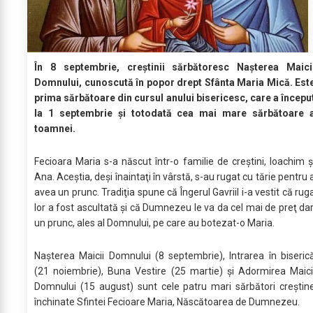
În 8 septembrie, creştinii sărbătoresc Naşterea Maici
Domnului, cunoscută în popor drept Sfânta Maria Mică. Est
prima sărbătoare din cursul anului bisericesc, care a începu
la 1 septembrie şi totodată cea mai mare sărbătoare 
toamnei.
Fecioara Maria s-a născut într-o familie de creştini, Ioachim ş
Ana. Aceştia, deşi înaintaţi în vârstă, s-au rugat cu tărie pentru 
avea un prunc. Tradiţia spune că Îngerul Gavriil i-a vestit că rug
lor a fost ascultată şi că Dumnezeu le va da cel mai de preţ dar
un prunc, ales al Domnului, pe care au botezat-o Maria.
Naşterea Maicii Domnului (8 septembrie), Intrarea în biseric
(21 noiembrie), Buna Vestire (25 martie) şi Adormirea Maici
Domnului (15 august) sunt cele patru mari sărbători creştin
închinate Sfintei Fecioare Maria, Născătoarea de Dumnezeu.