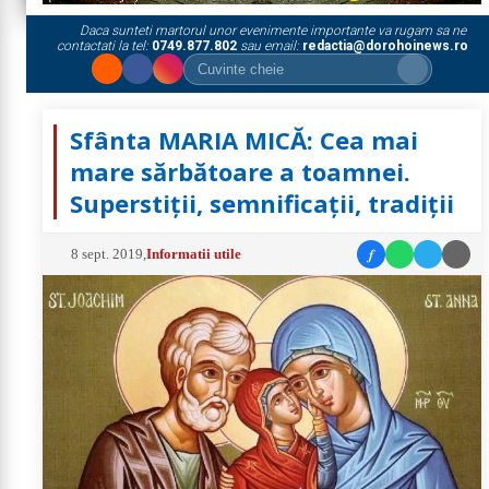
Daca sunteti martorul unor evenimente importante va rugam sa ne
contactati la tel:
0749.877.802
sau email:
redactia@dorohoinews.ro
Sfânta MARIA MICĂ: Cea mai
mare sărbătoare a toamnei.
Superstiții, semnificații, tradiții
f
8 sept. 2019
,
Informatii utile