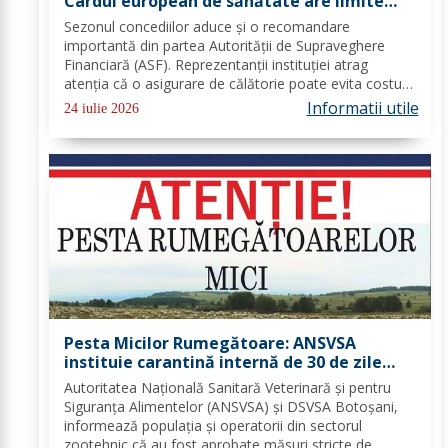
Cardul european de sănătate are limite
importante. Greșeala care te poate costa
Sezonul concediilor aduce și o recomandare
mii de euro
importantă din partea Autorității de Supraveghere
Financiară (ASF). Reprezentanții instituției atrag
atenția că o asigurare de călătorie poate evita costuri
uriașe în cazul unor probleme medicale, al anulării
Informatii utile
24 iulie 2026
zborurilor sau al pierderii bagajelor....
Pesta Micilor Rumegătoare: ANSVSA
instituie carantină internă de 30 de zile
pentru ovine și caprine
Autoritatea Națională Sanitară Veterinară și pentru
Siguranța Alimentelor (ANSVSA) și DSVSA Botoșani,
informează populația și operatorii din sectorul
zootehnic că au fost aprobate măsuri stricte de