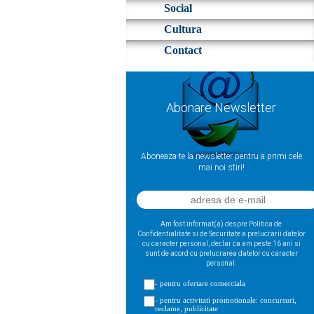
Social
Cultura
Contact
Abonare Newsletter
Aboneaza-te la newsletter pentru a primi cele
mai noi stiri!
Am fost informat(a) despre Politica de
Confidentialitate si de Securitate a prelucrarii datelor
cu caracter personal, declar ca am peste 16 ani si
sunt de acord cu prelucrarea datelor cu caracter
personal:
- pentru ofertare comerciala
- pentru activitati promotionale: concursuri,
reclame, publicitate