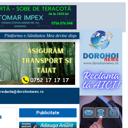
forma e-Sănătatea Mea devine disponibilă pe 1 septembrie: pacientul devi
redactia@dorohoinews.ro
Publicitate
a
e