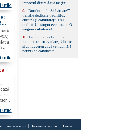
poate
impactul dintre două mașini
 utile
9
.
„Dorohoiul, în Sărbătoare!” –
ilor
trei zile dedicate tradițiilor,
e:
culturii și comunității Trei
ă
tradiții. Un singur eveniment. O
ru
singură sărbătoare!
inară
SVSA)
10
.
Doi tineri din Dorohoi
lația
reținuți pentru evadare, tâlhărie
și conducerea unui vehicul fără
că au
permis de conducere
nță
 utile
nr. 1,
tă
00
ma
sează
 care
nscriu
o
 utile
 în
 utilizare cookie-uri
Termeni și condiții
Contact