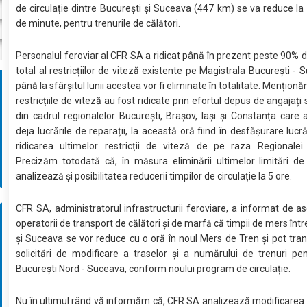
de circulație dintre București și Suceava (447 km) se va reduce la 
de minute, pentru trenurile de călători.
Personalul feroviar al CFR SA a ridicat până în prezent peste 90% 
total al restricțiilor de viteză existente pe Magistrala București - 
până la sfârșitul lunii acestea vor fi eliminate în totalitate. Mențion
restricțiile de viteză au fost ridicate prin efortul depus de angajați 
din cadrul regionalelor București, Brașov, Iași și Constanța care a
deja lucrările de reparații, la această oră fiind în desfășurare lucr
ridicarea ultimelor restricții de viteză de pe raza Regionalei 
Precizăm totodată că, în măsura eliminării ultimelor limitări de
analizează și posibilitatea reducerii timpilor de circulație la 5 ore.
CFR SA, administratorul infrastructurii feroviare, a informat de 
operatorii de transport de călători și de marfă că timpii de mers înt
și Suceava se vor reduce cu o oră în noul Mers de Tren și pot tra
solicitări de modificare a traselor și a numărului de trenuri pen
București Nord - Suceava, conform noului program de circulație.
Nu în ultimul rând vă informăm că, CFR SA analizează modificarea 