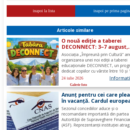
inapoi la lista
inapoi pe prima pagin
Articole similare
O nouă ediție a taberei
DECONNECT: 3–7 august,
Poiana Negrii
Asociația „Împreună prin Cultură” a
organizarea unei noi ediții a taberei
educaționale DECONNECT, un prog
dedicat copiilor cu vârste între 10 și
ani, axat pe dezvoltare personală,
Informatii
24 iulie 2026
cooperare, activități outdoor și
Galerie foto
deconectare totală de la telefon. O 
cu sens, nu doar o vacanță!...
Anunț pentru cei care ple
în vacanță. Cardul europe
de sănătate are limite
Sezonul concediilor aduce și o
importante. Greșeala care
recomandare importantă din partea
poate costa mii de euro
Autorității de Supraveghere Financia
(ASF). Reprezentanții instituției atrag