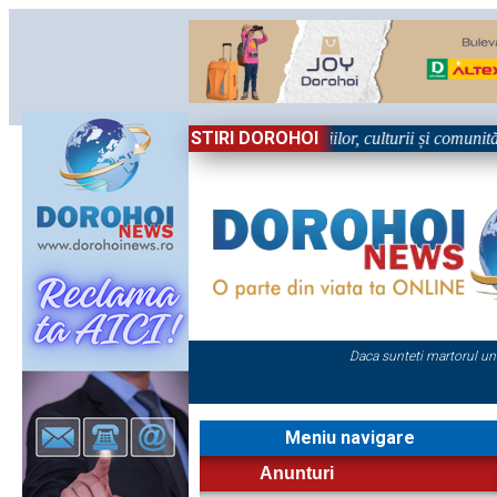
STIRI DOROHOI
 Sărbătoare!” – trei zile dedicate tradițiilor, culturii și comunității Tr
Daca sunteti martorul un
Meniu navigare
Anunturi