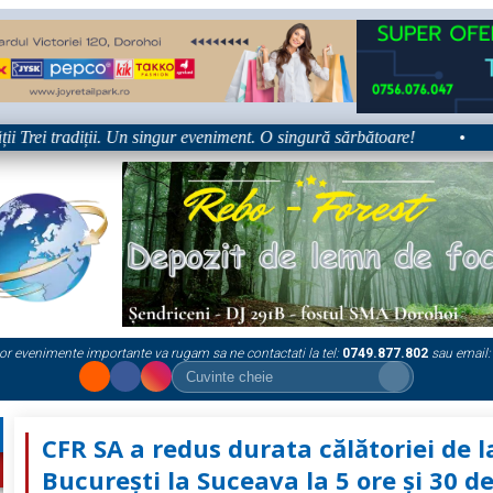
ei tradiții. Un singur eveniment. O singură sărbătoare!
•
Plat
or evenimente importante va rugam sa ne contactati la tel:
0749.877.802
sau email:
CFR SA a redus durata călătoriei de l
București la Suceava la 5 ore și 30 d