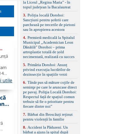
standard Euro 6 Trapă
la Liceul „Regina Maria” - în
panoramică, geamuri
topul județean la Bacalaureat
spate fumurii Carlig de
a
remorcare Bonus: -
3
.
Poliția locală Dorohoi:
Covorașe textile montate
Sancțiuni pentru șoferii care
pe mașină. -Ofer și un
parchează pe trecerile de pietoni
set de covorașe din
sau în apropierea acestora
cauciuc/pvc. -Se vinde
4
.
Premieră medicală la Spitalul
împreună cu un set de
Municipal „Academician Leon
anvelope de iarnă.
Dănăilă” Dorohoi – prima
artroplastie totală de șold
nunță
necimentată, realizată cu succes
5
.
Primăria Dorohoi: Anunț
ram
privind execuția lucrărilor de
 14
dezinsecție în spațiile verzi
 utile
6
.
Tânăr pus să măture cojile de
seminţe pe care le aruncase direct
tabără
pe pavaj. Poliţia Locală Dorohoi:
acă
Respectul față de spațiul comun
trebuie să fie o prioritate pentru
an
fiecare dintre noi”
7
.
Bărbat din Broscăuți reținut
 te
pentru violență în familie
ră
8
.
Accident la Pădureni. Un
bărbat a ajuns la spital după