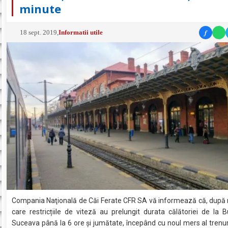
minute
f
18 sept. 2019
,
Informatii utile
Compania Naţională de Căi Ferate CFR SA vă informează că, după m
care restricțiile de viteză au prelungit durata călătoriei de la B
Suceava până la 6 ore și jumătate, începând cu noul mers al trenuri