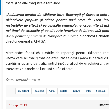
mers și pe alte magistrale feroviare.
„Reducerea duratei de călătorie între București și Suceava este 
obiectivele propuse și atinse pentru noul Mers de Tren, însă
restricțiilor de viteză și pe celelalte regionale ne va permite să lu
noi timpi de circulație și pe alte rute feroviare de interes atât pent
dar și pentru operatorii de transport de marfă”,
a declarat Constan
director general al CFR SA.
Menționăm faptul că lucrările de reparații pentru ridicarea restr
viteză care au mai rămas de executat se desfășoară în paralel cu
condiţiilor optime de trafic, astfel încât graficul de circulației al tre
tranzitează zonele de lucru să nu fie afectat.
Sursa:
dorohoinews.ro
București
calatorie
CFR
durata
minute
Stiri
Suceava
Informa
18 sept. 2019