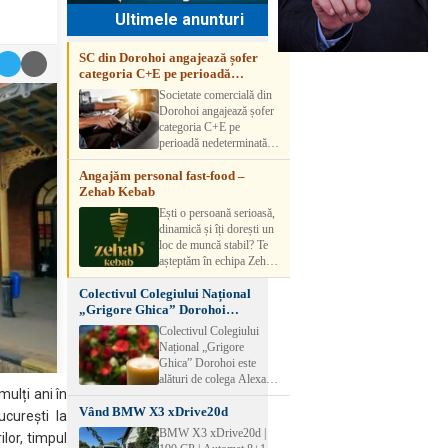
Ultimele anunturi
SC din Dorohoi angajează șofer
categoria C+E pe perioadă
nedeterminată
Societate comercială din
Dorohoi angajează șofer
categoria C+E pe
perioadă nedeterminată.
Candidatul trebuie să
Angajăm personal fast-food –
aibă experiență și atestat
Zehab Kebab
transport marfă. Pentru
detalii, vă rog să sunați la
Ești o persoană serioasă,
numărul de telefon.
dinamică și îți dorești un
loc de muncă stabil? Te
așteptăm în echipa Zehab
Kebab! Posturi
Colectivul Colegiului Național
disponibile: -
„Grigore Ghica” Dorohoi
SHAORMAR AJUTOR
transmite sincere condoleanțe
BUCATAR 2/posturi -
Colectivul Colegiului
LUCRATOR
Național „Grigore
COMERCIAL
Ghica” Dorohoi este
VANZATOR /2 posturi
alături de colega Alexa
OFERIM : Contract de
ulți ani în
Lăcrămioara la trecerea în
muncă Program flexibil
Vând BMW X3 xDrive20d
neființă a soțului și
ucurești la
Salariu motivant, în
transmite sincere
BMW X3 xDrive20d |
funcție de experienț
lor, timpul
condoleanțe familiei.