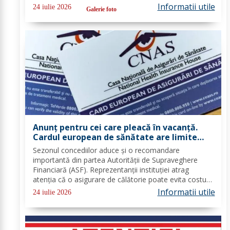
outdoor și deconectare totală de la telefon. O tabără
Informatii utile
24 iulie 2026
Galerie foto
cu sens, nu doar o vacanță!...
Anunț pentru cei care pleacă în vacanță.
Cardul european de sănătate are limite
importante. Greșeala care te poate costa
Sezonul concediilor aduce și o recomandare
mii de euro
importantă din partea Autorității de Supraveghere
Financiară (ASF). Reprezentanții instituției atrag
atenția că o asigurare de călătorie poate evita costuri
uriașe în cazul unor probleme medicale, al anulării
Informatii utile
24 iulie 2026
zborurilor sau al pierderii bagajelor....