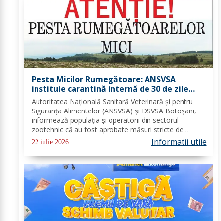
Pesta Micilor Rumegătoare: ANSVSA
instituie carantină internă de 30 de zile
pentru ovine și caprine
Autoritatea Națională Sanitară Veterinară și pentru
Siguranța Alimentelor (ANSVSA) și DSVSA Botoșani,
informează populația și operatorii din sectorul
zootehnic că au fost aprobate măsuri stricte de
urgență pe întreg teritoriul României. Decizia nr. 1,
Informatii utile
22 iulie 2026
emisă de Comitetul Național pentru Situații de...