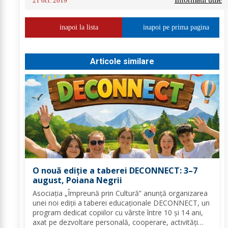
21 oct. 2019
inapoi la lista
inapoi pe prima pagina
Articole similare
O nouă ediție a taberei DECONNECT: 3–7
august, Poiana Negrii
Asociația „Împreună prin Cultură” anunță organizarea
unei noi ediții a taberei educaționale DECONNECT, un
program dedicat copiilor cu vârste între 10 și 14 ani,
axat pe dezvoltare personală, cooperare, activități