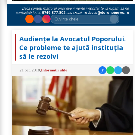
Daca sunteti martorul unor evenimente importante va rugam sa ne
contactati la tel:
0749.877.802
sau email:
redactia@dorohoinews.ro
Audienţe la Avocatul Poporului.
Ce probleme te ajută instituţia
să le rezolvi
f
21 oct. 2019
,
Informatii utile