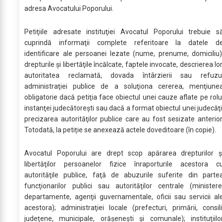
adresa Avocatului Poporului.
Petiţiile adresate instituţiei Avocatul Poporului trebuie s
cuprindă informaţii complete referitoare la datele d
identificare ale persoanei lezate (nume, prenume, domiciliu)
drepturile şi libertăţile încălcate, faptele invocate, descrierea lor
autoritatea reclamată, dovada întârzierii sau refuzu
administraţiei publice de a soluţiona cererea, menţiune
obligatorie dacă petiţia face obiectul unei cauze aflate pe rolu
instanţei judecătoreşti sau dacă a format obiectul unei judecăţi
precizarea autorităţilor publice care au fost sesizate anterior
Totodată, la petiție se anexează actele doveditoare (în copie).
Avocatul Poporului are drept scop apărarea drepturilor ş
libertăţilor persoanelor fizice înraporturile acestora c
autorităţile publice, faţă de abuzurile suferite din parte
funcţionarilor publici sau autorităţilor centrale (ministere
departamente, agenţii guvernamentale, oficii sau servicii al
acestora); administraţiei locale (prefecturi, primării, consili
judeţene, municipale, orăşeneşti şi comunale); instituţiilo