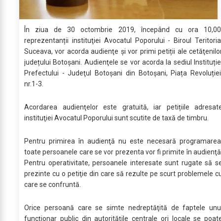
În ziua de 30 octombrie 2019, începând cu ora 10,0
reprezentanții instituţiei Avocatul Poporului - Biroul Teritoria
Suceava, vor acorda audienţe și vor primi petiții ale cetăţenilo
județului Botoșani. Audienţele se vor acorda la sediul Instituție
Prefectului - Judeţul Botoşani din Botoșani, Piața Revoluție
nr.1-3.
Acordarea audienţelor este gratuită, iar petițiile adresat
instituţiei Avocatul Poporului sunt scutite de taxă de timbru.
Pentru primirea în audienţă nu este necesară programarea
toate persoanele care se vor prezenta vor fi primite în audienţă
Pentru operativitate, persoanele interesate sunt rugate să s
prezinte cu o petiţie din care să rezulte pe scurt problemele c
care se confruntă.
Orice persoană care se simte nedreptăţită de faptele unu
funcţionar public din autorităţile centrale ori locale se poat