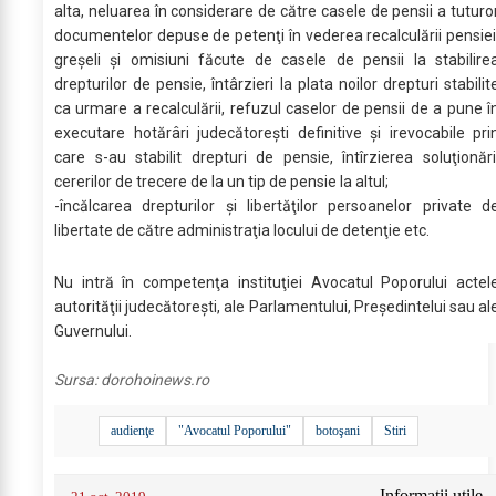
alta, neluarea în considerare de către casele de pensii a tuturo
documentelor depuse de petenţi în vederea recalculării pensiei
greşeli şi omisiuni făcute de casele de pensii la stabilire
drepturilor de pensie, întârzieri la plata noilor drepturi stabilit
ca urmare a recalculării, refuzul caselor de pensii de a pune î
executare hotărâri judecătoreşti definitive şi irevocabile pri
care s-au stabilit drepturi de pensie, întîrzierea soluţionări
cererilor de trecere de la un tip de pensie la altul;
-încălcarea drepturilor şi libertăţilor persoanelor private d
libertate de către administraţia locului de detenţie etc.
Nu intră în competenţa instituţiei Avocatul Poporului actel
autorităţii judecătoreşti, ale Parlamentului, Preşedintelui sau al
Guvernului.
Sursa:
dorohoinews.ro
audienţe
"Avocatul Poporului"
botoşani
Stiri
Informatii utile