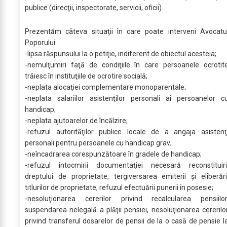
publice (direcţii, inspectorate, servicii, oficii).
Prezentăm câteva situaţii în care poate interveni Avocatu
Poporului:
-lipsa răspunsului la o petiţie, indiferent de obiectul acesteia;
-nemulţumiri faţă de condiţiile în care persoanele ocrotit
trăiesc în instituţiile de ocrotire socială;
-neplata alocaţiei complementare monoparentale;
-neplata salariilor asistenţilor personali ai persoanelor c
handicap;
-neplata ajutoarelor de încălzire;
-refuzul autorităţilor publice locale de a angaja asistenţ
personali pentru persoanele cu handicap grav;
-neîncadrarea corespunzătoare în gradele de handicap;
-refuzul întocmirii documentaţiei necesară reconstituiri
dreptului de proprietate, tergiversarea emiterii şi eliberări
titlurilor de proprietate, refuzul efectuării punerii în posesie;
-nesoluţionarea cererilor privind recalcularea pensiilor
suspendarea nelegală a plăţii pensiei, nesoluţionarea cererilo
privind transferul dosarelor de pensii de la o casă de pensie l