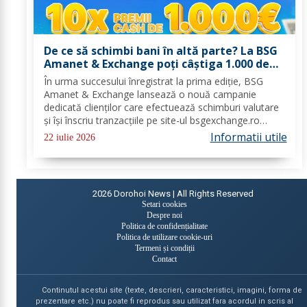
De ce să schimbi bani în altă parte? La BSG
Amanet & Exchange poți câștiga 1.000 de
euro cash!
În urma succesului înregistrat la prima ediție, BSG
Amanet & Exchange lansează o nouă campanie
dedicată clienților care efectuează schimburi valutare
și își înscriu tranzacțiile pe site-ul bsgexchange.ro
Operațiunile pot fi realizate în agenții în perioada 20
Informatii utile
22 iulie 2026
iulie - 22 august 2026, oferind...
2026
Dorohoi News | All Rights Reserved
Setari cookies
Despre noi
Politica de confidențialitate
Politica de utilizare cookie-uri
Termeni și condiții
Contact
Continutul acestui site (texte, descrieri, caracteristici, imagini, forma de
prezentare etc.) nu poate fi reprodus sau utilizat fara acordul in scris al