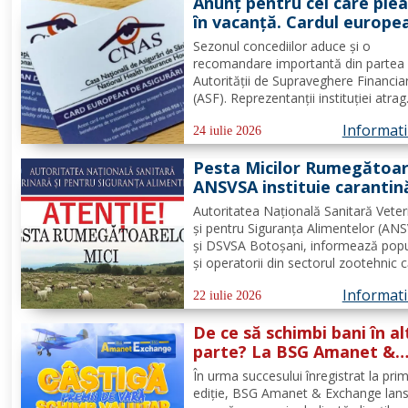
Anunț pentru cei care ple
în vacanță. Cardul europe
de sănătate are limite
Sezonul concediilor aduce și o
importante. Greșeala care
recomandare importantă din partea
poate costa mii de euro
Autorității de Supraveghere Financia
(ASF). Reprezentanții instituției atrag
atenția că o asigurare de călătorie 
Informatii
evita costuri uriașe în cazul unor
24 iulie 2026
probleme medicale, al anulării zborur
Pesta Micilor Rumegătoar
sau al pierderii bagajelor....
ANSVSA instituie carantin
internă de 30 de zile pent
Autoritatea Națională Sanitară Veter
ovine și caprine
și pentru Siguranța Alimentelor (AN
și DSVSA Botoșani, informează popu
și operatorii din sectorul zootehnic 
fost aprobate măsuri stricte de urge
Informatii
pe întreg teritoriul României. Decizia 
22 iulie 2026
emisă de Comitetul Național pentru
De ce să schimbi bani în al
Situații de...
parte? La BSG Amanet &
Exchange poți câștiga 1.0
În urma succesului înregistrat la pri
de euro cash!
ediție, BSG Amanet & Exchange lan