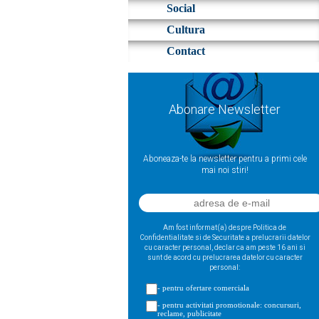
Social
Cultura
Contact
Abonare Newsletter
Aboneaza-te la newsletter pentru a primi cele
mai noi stiri!
Am fost informat(a) despre Politica de
Confidentialitate si de Securitate a prelucrarii datelor
cu caracter personal, declar ca am peste 16 ani si
sunt de acord cu prelucrarea datelor cu caracter
personal:
- pentru ofertare comerciala
- pentru activitati promotionale: concursuri,
reclame, publicitate