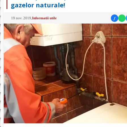
gazelor naturale!
f
19 nov. 2019
,
Informatii utile