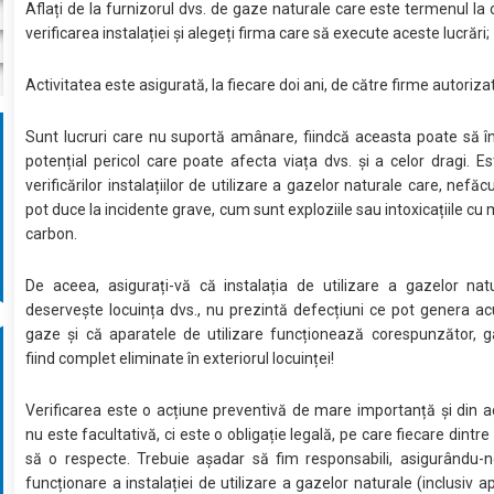
Aflați de la furnizorul dvs. de gaze naturale care este termenul la 
verificarea instalației și alegeți firma care să execute aceste lucrări;
Activitatea este asigurată, la fiecare doi ani, de către firme autoriz
Sunt lucruri care nu suportă amânare, fiindcă aceasta poate să 
potențial pericol care poate afecta viața dvs. și a celor dragi. Es
verificărilor instalațiilor de utilizare a gazelor naturale care, nefăc
pot duce la incidente grave, cum sunt exploziile sau intoxicațiile cu
carbon.
De aceea, asigurați-vă că instalația de utilizare a gazelor nat
deservește locuința dvs., nu prezintă defecțiuni ce pot genera a
gaze și că aparatele de utilizare funcționează corespunzător, g
fiind complet eliminate în exteriorul locuinței!
Verificarea este o acțiune preventivă de mare importanță și din a
nu este facultativă, ci este o obligație legală, pe care fiecare dintre
să o respecte. Trebuie așadar să fim responsabili, asigurându-
funcționare a instalației de utilizare a gazelor naturale (inclusiv a