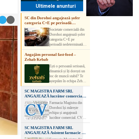
Ultimele anunturi
SC din Dorohoi angajează șofer
categoria C+E pe perioadă
nedeterminată
Societate comercială din
Dorohoi angajează șofer
categoria C+E pe
perioadă nedeterminată.
Candidatul trebuie să
Angajăm personal fast-food –
aibă experiență și atestat
Zehab Kebab
transport marfă. Pentru
detalii, vă rog să sunați la
Ești o persoană serioasă,
numărul de telefon.
dinamică și îți dorești un
loc de muncă stabil? Te
așteptăm în echipa Zehab
Kebab! Posturi
SC MAGISTRA FARM SRL
disponibile: -
ANGAJEAZĂ lucrător comercial –
SHAORMAR AJUTOR
DOROHOI
BUCATAR 2/posturi -
Farmacia Magistra din
LUCRATOR
Dorohoi își mărește
COMERCIAL
echipa și angajează
VANZATOR /2 posturi
lucrător comercial. CV-
OFERIM : Contract de
urile se pot depune: * la
muncă Program flexibil
SC MAGISTRA FARM SRL
sediul Farmaciei
Salariu motivant, în
ANGAJEAZĂ Asistent farmacie –
Magistra – Bulevardul
funcție de experienț
DOROHOI
Victoriei nr. 23, Dorohoi