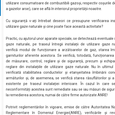
utilizare consumatoare de combustibili gazoși, respectiv coșurile 
a gazelor arse), care se află în interiorul proprietății noastre.
Cu siguranță v-ați întrebat deseori ce presupune verificarea ins
utilizare gaze naturale și cine poate face această activitate?
Practic, cu ajutorul unor aparate speciale, se detectează eventuale 
gaze naturale, pe traseul întregii instalații de utilizare gaze n
verifică modul de funcționare a arzătoarelor de gaz, starea îmb
garniturilor aferente acestora. Se verifică, totodată, funcționarea
de măsurare, control, reglare și de siguranță, precum și echip
reglare din instalațiile de utilizare gaze naturale. Nu în ultimul
verificată stabilitatea conductelor și etanșeitatea îmbinării con
armăturilor și, de asemenea, se verifică starea răsuflătorilor și a
existente pe traseul instalației interioare. În cazul în care s
neconformități acestea sunt remediate sau se iau măsuri de sigu
la remedierea acestora, numai de către firme autorizate ANRE!
Potrivit reglementărilor în vigoare, emise de către Autoritatea N
Reglementare în Domeniul Energiei(ANRE), verificările și revi