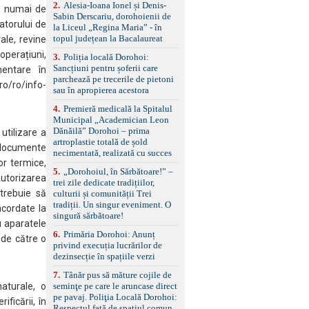
control, asistent
2
.
Alesia-Ioana Ionel și Denis-
i, numai de
schimbare bandă și
Sabin Derscariu, dorohoienii de
atorului de
menținere bandă Faruri
la Liceul „Regina Maria” - în
bi-xenon adaptive cu
topul județean la Bacalaureat
rale, revine
funcție Cornering,
operațiuni,
3
.
Poliția locală Dorohoi:
asistent fază lungă
Sancțiuni pentru șoferii care
automată , lumini de zi
mentare în
parchează pe trecerile de pietoni
LED, proiectoare ceață
o/ro/info-
sau în apropierea acestora
LED, spălătoare faruri
Senzori parcare
4
.
Premieră medicală la Spitalul
față/spate, cameră
Municipal „Academician Leon
marșarier Keyless entry
Dănăilă” Dorohoi – prima
 utilizare a
& start, geamuri electrice
artroplastie totală de șold
față/spate, oglinzi
E documente
necimentată, realizată cu succes
electrice, încălzite și
or termice,
rabatabile Sistem hands-
5
.
„Dorohoiul, în Sărbătoare!” –
autorizarea
free, Bluetooth, USB
trei zile dedicate tradițiilor,
Sistem start/stop, frână
trebuie să
culturii și comunității Trei
de parcare electrică,
tradiții. Un singur eveniment. O
acordate la
anvelope vară runflat
singură sărbătoare!
Control presiune pneuri,
u aparatele
6
.
Primăria Dorohoi: Anunț
filtru de particule,
 de către o
privind execuția lucrărilor de
standard Euro 6 Trapă
dezinsecție în spațiile verzi
panoramică, geamuri
spate fumurii Carlig de
7
.
Tânăr pus să măture cojile de
remorcare Bonus: -
seminţe pe care le aruncase direct
naturale, o
Covorașe textile montate
pe pavaj. Poliţia Locală Dorohoi:
pe mașină. -Ofer și un
ficării, în
Respectul față de spațiul comun