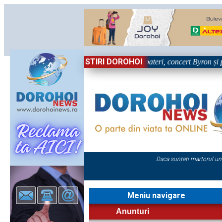
STIRI DOROHOI
imei zile la Zilele Nordului 2026: Dezbateri, concert Byron și proiecție 
Daca sunteti martorul un
Meniu navigare
Anunturi