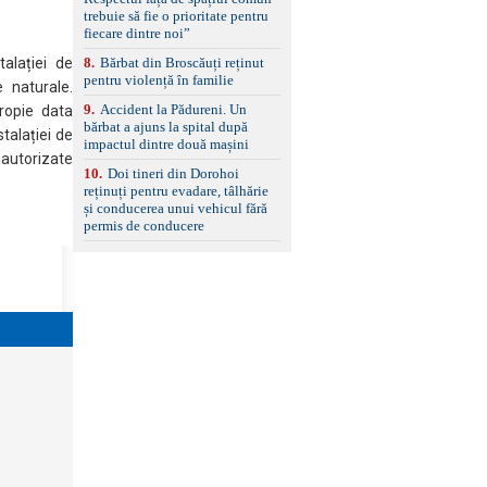
set de covorașe din
trebuie să fie o prioritate pentru
cauciuc/pvc. -Se vinde
fiecare dintre noi”
împreună cu un set de
anvelope de iarnă.
8
.
Bărbat din Broscăuți reținut
talației de
pentru violență în familie
e naturale.
9
.
Accident la Pădureni. Un
propie data
bărbat a ajuns la spital după
talației de
impactul dintre două mașini
 autorizate
10
.
Doi tineri din Dorohoi
reținuți pentru evadare, tâlhărie
și conducerea unui vehicul fără
permis de conducere