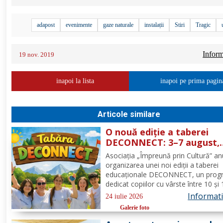
adapost
evenimente
gaze naturale
instalații
Stiri
Tragic
Informa
19 nov. 2019
inapoi la lista
inapoi pe prima pagin
Articole similare
O nouă ediție a taberei
DECONNECT: 3–7 august,
Poiana Negrii
Asociația „Împreună prin Cultură” a
organizarea unei noi ediții a taberei
educaționale DECONNECT, un prog
dedicat copiilor cu vârste între 10 și
ani, axat pe dezvoltare personală,
Informatii
24 iulie 2026
cooperare, activități outdoor și
Galerie foto
deconectare totală de la telefon. O 
cu sens, nu doar o vacanță!...