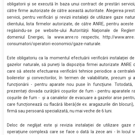
obligatorii și se execută în baza unui contract de prestări servici
către firme autorizate de către această autoritate. Alegerea prest
servicii, pentru verificări și revizii instalații de utilizare gaze natu
clientului, lista firmelor autorizate, de către ANRE, pentru aceste 
regăsindu-se pe website-ului Autorităţii Naţionale de Regle
domeniul Energiei, la www.anre.ro respectiv, http://www.anre.r
consumatori/operatori-economici/gaze-naturale.
Este obligatoriu ca la momentul efectuării verificării instalației de
gazelor naturale, să puneți la dispoziția firmei autorizate ANR
care să ateste efectuarea verificării tehnice periodice a centralel
boilerelor şi convectorilor, în termen de valabilitate, precum şi 
funcţionării - pentru aparate nou puse în funcţiune. Totodată, 
prezentați dovada curăţării coşurilor de fum - pentru aparatele r
coşurile de fum - și a canalelor de evacuare a gazelor arse pentr
care funcționează cu flacără liberă(de ex. aragazurile din blocuri),
firmă sau persoană specializată, nu mai veche de 6 luni.
Deloc de neglijat este și revizia instalației de utilizare gaze 
operațiune complexă care se face o dată la zece ani - în locul veri