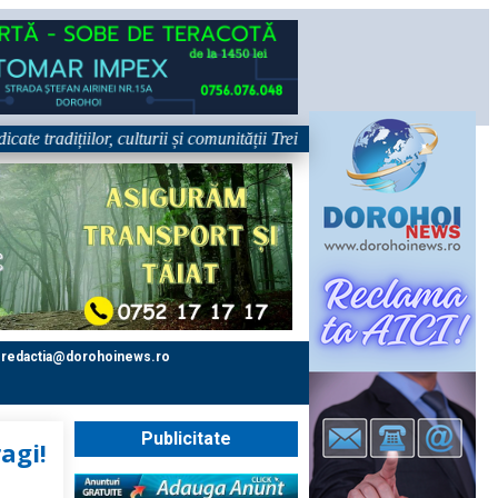
dițiilor, culturii și comunității Trei tradiții. Un singur eveniment. O si
redactia@dorohoinews.ro
Publicitate
ragi!