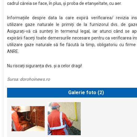
cadrul căreia se face, în plus, și proba de etanșeitate, cu aer.
Informațiile despre data la care expiră verificarea/ revizia ins
utilizare gaze naturale le primiți de la furnizorul dvs. de gaz
Asigurați-vă că sunteți în termenul legal, iar atunci când se a
expirării faceți toate demersurile necesare pentru ca verificarea ins
utilizare gaze naturale să fie făcută la timp, obligatoriu cu firme
ANRE.
Nu riscați siguranța dvs. și a celor dragi!
Sursa:
dorohoinews.ro
Galerie foto (
2
)