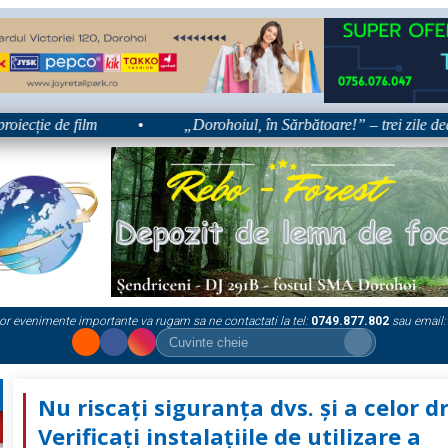
de film
•
„Dorohoiul, în Sărbătoare!” – trei zile dedicate tra
or evenimente importante va rugam sa ne contactati la tel:
0749.877.802
sau email:
Nu riscați siguranța dvs. și a celor d
Verificați instalațiile de utilizare a