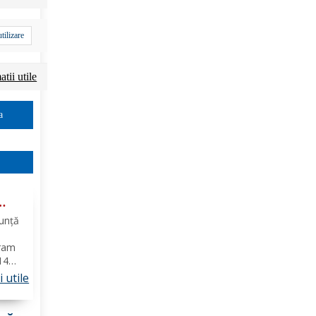
utilizare
tii utile
a
nunță
ram
 14
 utile
tabără