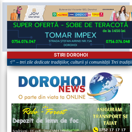
STIRI DOROHOI
re!” – trei zile dedicate tradițiilor, culturii și comunității Trei tradiț