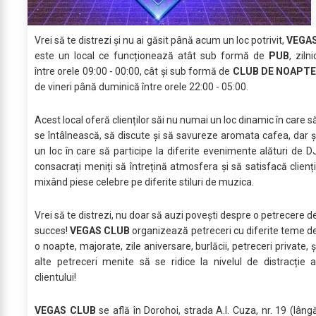
Vrei să te distrezi și nu ai găsit până acum un loc potrivit,
VEGA
este un local ce funcționează atât sub formă de
PUB
, zilni
între orele 09:00 - 00:00, cât și sub formă de
CLUB DE NOAPTE
de vineri până duminică între orele 22:00 - 05:00.
Acest local oferă clienților săi nu numai un loc dinamic în care s
se întâlnească, să discute și să savureze aromata cafea, dar ș
un loc în care să participe la diferite evenimente alături de D
consacrați meniți să întrețină atmosfera și să satisfacă clienți
mixând piese celebre pe diferite stiluri de muzica.
Vrei să te distrezi, nu doar să auzi povești despre o petrecere d
succes!
VEGAS CLUB
organizează petreceri cu diferite teme d
o noapte, majorate, zile aniversare, burlăcii, petreceri private, ș
alte petreceri menite să se ridice la nivelul de distracție a
clientului!
VEGAS CLUB
se află în Dorohoi, strada A.I. Cuza, nr. 19 (lâng