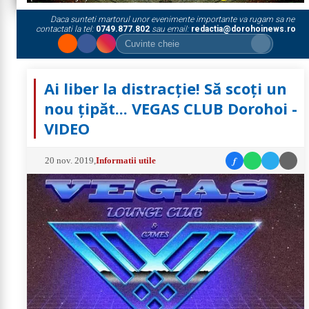
Daca sunteti martorul unor evenimente importante va rugam sa ne
contactati la tel:
0749.877.802
sau email:
redactia@dorohoinews.ro
Ai liber la distracție! Să scoți un
nou țipăt... VEGAS CLUB Dorohoi -
VIDEO
f
20 nov. 2019
,
Informatii utile