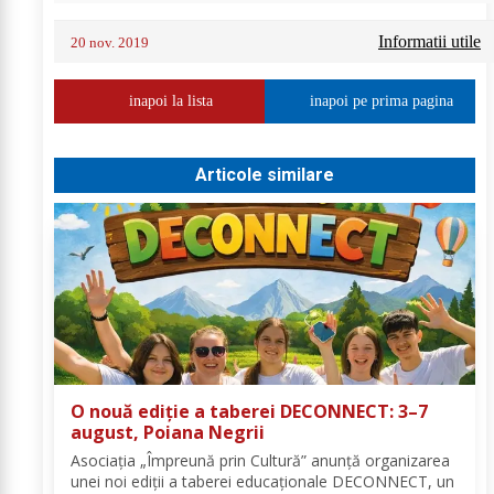
Informatii utile
20 nov. 2019
inapoi la lista
inapoi pe prima pagina
Articole similare
O nouă ediție a taberei DECONNECT: 3–7
august, Poiana Negrii
Asociația „Împreună prin Cultură” anunță organizarea
unei noi ediții a taberei educaționale DECONNECT, un