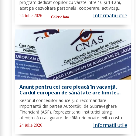
program dedicat copiilor cu vârste între 10 și 14 ani,
axat pe dezvoltare personală, cooperare, activități
outdoor și deconectare totală de la telefon. O tabără
Informatii utile
24 iulie 2026
Galerie foto
cu sens, nu doar o vacanță!...
Anunț pentru cei care pleacă în vacanță.
Cardul european de sănătate are limite
importante. Greșeala care te poate costa
Sezonul concediilor aduce și o recomandare
mii de euro
importantă din partea Autorității de Supraveghere
Financiară (ASF). Reprezentanții instituției atrag
atenția că o asigurare de călătorie poate evita costuri
uriașe în cazul unor probleme medicale, al anulării
Informatii utile
24 iulie 2026
zborurilor sau al pierderii bagajelor....