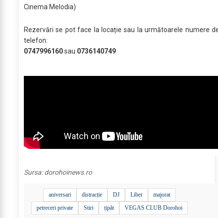
Cinema Melodia)
Rezervări se pot face la locație sau la următoarele numere d
telefon:
0747996160
sau
0736140749
Sursa:
dorohoinews.ro
aniversari
distracție
DJ
Liber
majorat
petreceri private
Stiri
țipăt
VEGAS CLUB Dorohoi