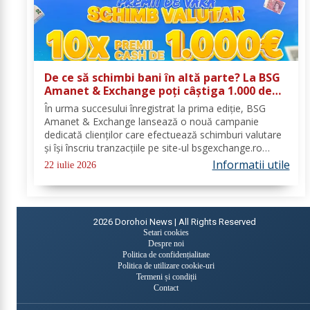
De ce să schimbi bani în altă parte? La BSG
Amanet & Exchange poți câștiga 1.000 de
euro cash!
În urma succesului înregistrat la prima ediție, BSG
Amanet & Exchange lansează o nouă campanie
dedicată clienților care efectuează schimburi valutare
și își înscriu tranzacțiile pe site-ul bsgexchange.ro
Operațiunile pot fi realizate în agenții în perioada 20
Informatii utile
22 iulie 2026
iulie - 22 august 2026, oferind...
2026
Dorohoi News | All Rights Reserved
Setari cookies
Despre noi
Politica de confidențialitate
Politica de utilizare cookie-uri
Termeni și condiții
Contact