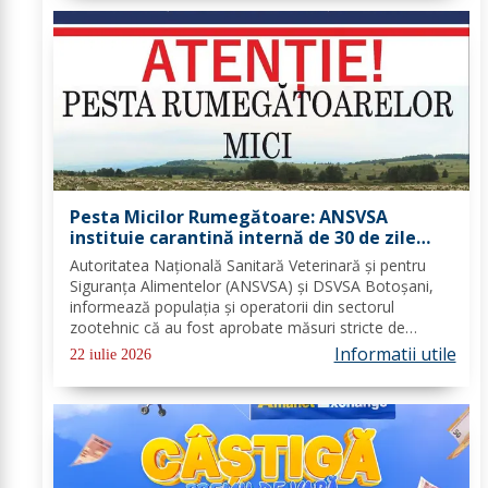
Pesta Micilor Rumegătoare: ANSVSA
instituie carantină internă de 30 de zile
pentru ovine și caprine
Autoritatea Națională Sanitară Veterinară și pentru
Siguranța Alimentelor (ANSVSA) și DSVSA Botoșani,
informează populația și operatorii din sectorul
zootehnic că au fost aprobate măsuri stricte de
urgență pe întreg teritoriul României. Decizia nr. 1,
Informatii utile
22 iulie 2026
emisă de Comitetul Național pentru Situații de...