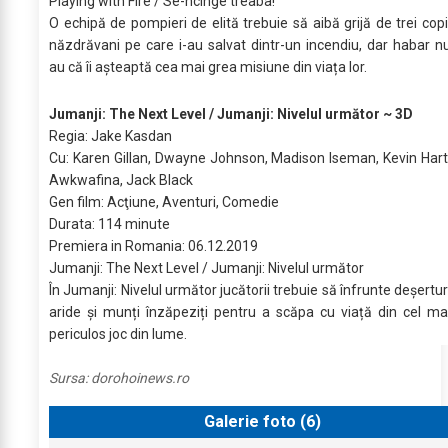
Playing with Fire / Se-ncinge treaba!
O echipă de pompieri de elită trebuie să aibă grijă de trei copi
năzdrăvani pe care i-au salvat dintr-un incendiu, dar habar n
au că îi așteaptă cea mai grea misiune din viața lor.
Jumanji: The Next Level / Jumanji: Nivelul următor ~ 3D
Regia: Jake Kasdan
Cu: Karen Gillan, Dwayne Johnson, Madison Iseman, Kevin Hart
Awkwafina, Jack Black
Gen film: Acţiune, Aventuri, Comedie
Durata: 114 minute
Premiera in Romania: 06.12.2019
Jumanji: The Next Level / Jumanji: Nivelul următor
În Jumanji: Nivelul următor jucătorii trebuie să înfrunte deșertur
aride și munți înzăpeziți pentru a scăpa cu viață din cel ma
periculos joc din lume.
Sursa:
dorohoinews.ro
Galerie foto (
6
)