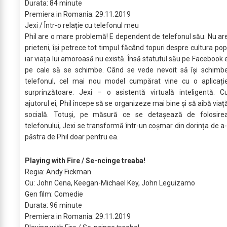
Durata: 84 minute
Premiera in Romania: 29.11.2019
Jexi / Într-o relație cu telefonul meu
Phil are o mare problemă! E dependent de telefonul său. Nu ar
prieteni, își petrece tot timpul făcând topuri despre cultura pop
iar viața lui amoroasă nu există. Însă statutul său pe Facebook 
pe cale să se schimbe. Când se vede nevoit să își schimb
telefonul, cel mai nou model cumpărat vine cu o aplicați
surprinzătoare: Jexi – o asistentă virtuală inteligentă. C
ajutorul ei, Phil începe să se organizeze mai bine și să aibă viaț
socială. Totuși, pe măsură ce se detașează de folosire
telefonului, Jexi se transformă într-un coșmar din dorința de a-
păstra de Phil doar pentru ea.
Playing with Fire / Se-ncinge treaba!
Regia: Andy Fickman
Cu: John Cena, Keegan-Michael Key, John Leguizamo
Gen film: Comedie
Durata: 96 minute
Premiera in Romania: 29.11.2019