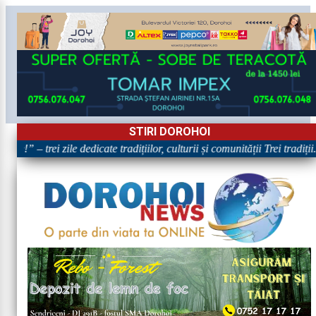
STIRI DOROHOI
e!” – trei zile dedicate tradițiilor, culturii și comunității Trei tradiți