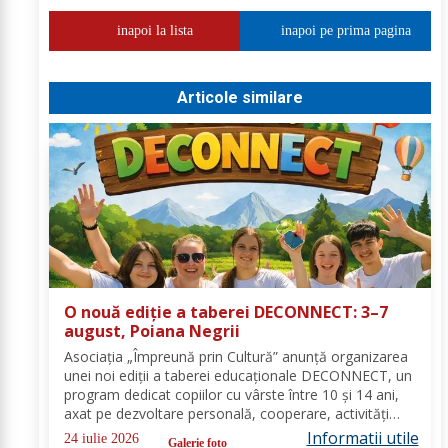
inapoi la lista
inapoi pe prima pagina
Articole similare
O nouă ediție a taberei DECONNECT: 3–7
august, Poiana Negrii
Asociația „Împreună prin Cultură” anunță organizarea
unei noi ediții a taberei educaționale DECONNECT, un
program dedicat copiilor cu vârste între 10 și 14 ani,
axat pe dezvoltare personală, cooperare, activități
outdoor și deconectare totală de la telefon. O tabără
Informatii utile
24 iulie 2026
Galerie foto