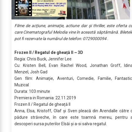
Filme de acţiune, animaţie, actiune dar şi thriller, este oferta c
care Cinematograful Melodia vine în această săptămână. Biletel
pot fi rezervate la numărul de telefon: 0729000094 .
Frozen II / Regatul de gheață II ~ 3D
Regia: Chris Buck, Jennifer Lee
Cu: Kristen Bell, Evan Rachel Wood, Jonathan Groff, Idin
Menzel, Josh Gad
Gen film: Animaţie, Aventuri, Comedie, Familie, Fantastic
Muzical
Durata: 103 minute
Premiera in Romania: 22.11.2019
Frozen II / Regatul de gheață II
Anna, Elsa, Kristoff, Olaf și Sven pleacă din Arendalle către 
pădure străveche, în care este toamnă mereu, pentru 
descoperi sursa puterilor Elsăi și a-si salva regatul.