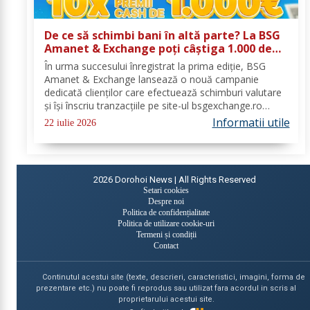
De ce să schimbi bani în altă parte? La BSG
Amanet & Exchange poți câștiga 1.000 de
euro cash!
În urma succesului înregistrat la prima ediție, BSG
Amanet & Exchange lansează o nouă campanie
dedicată clienților care efectuează schimburi valutare
și își înscriu tranzacțiile pe site-ul bsgexchange.ro
Operațiunile pot fi realizate în agenții în perioada 20
Informatii utile
22 iulie 2026
iulie - 22 august 2026, oferind...
2026
Dorohoi News | All Rights Reserved
Setari cookies
Despre noi
Politica de confidențialitate
Politica de utilizare cookie-uri
Termeni și condiții
Contact
Continutul acestui site (texte, descrieri, caracteristici, imagini, forma de
prezentare etc.) nu poate fi reprodus sau utilizat fara acordul in scris al
proprietarului acestui site.