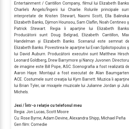
Entertainment / Cantillon Company, filmul lui Elizabeth Banks
Charlie’s Angels/Îngerii lui Charlie. Rolurile principale sun
interpretate de Kristen Stewart, Naomi Scott, Ella Balinska
Elizabeth Banks, Djimon Hounsou, Sam Claflin, Noah Centineo ş
Patrick Stewart. Regia îi aparţine lui Elizabeth Banks
Producătorii sunt Doug Belgrad, Elizabeth Cantillon, Ma
Handelman şi Elizabeth Banks. Scenariul este semnat d
Elizabeth Banks. Povestirea le aparţine lui Evan Spiliotopoulos ş
lui David Auburn. Producătorii executivi sunt Matthew Hirsch
Leonard Goldberg, Drew Barrymore şi Nancy Juvonen. Directoru
de imagine este Bill Pope, ASC. Scenografia a fost realizată d
Aaron Haye. Montajul a fost executat de Alan Baumgarten
ACE. Costumele sunt creaţia lui Kym Barrett. Muzica îi aparţin
lui Brian Tyler, iar mixajele muzicale lui Julianne Jordan şi Juli
Michels.
Jexi / Într-o relație cu telefonul meu
Regia: Jon Lucas, Scott Moore
Cu: Rose Byrne, Adam Devine, Alexandra Shipp, Michael Peña
Gen film: Comedie