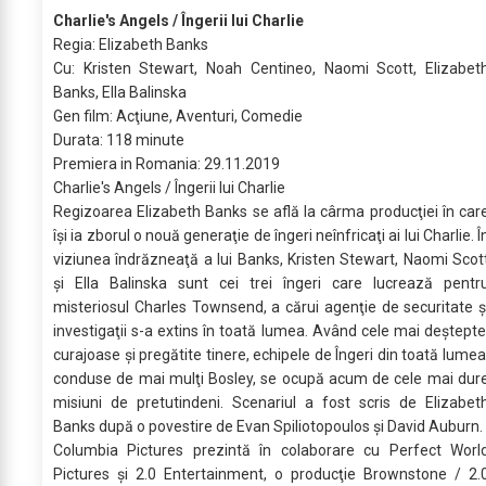
Charlie's Angels / Îngerii lui Charlie
Regia: Elizabeth Banks
Cu: Kristen Stewart, Noah Centineo, Naomi Scott, Elizabet
Banks, Ella Balinska
Gen film: Acţiune, Aventuri, Comedie
Durata: 118 minute
Premiera in Romania: 29.11.2019
Charlie's Angels / Îngerii lui Charlie
Regizoarea Elizabeth Banks se află la cârma producţiei în car
îşi ia zborul o nouă generaţie de îngeri neînfricaţi ai lui Charlie. Î
viziunea îndrăzneaţă a lui Banks, Kristen Stewart, Naomi Scot
şi Ella Balinska sunt cei trei îngeri care lucrează pentr
misteriosul Charles Townsend, a cărui agenţie de securitate ş
investigaţii s-a extins în toată lumea. Având cele mai deştepte
curajoase şi pregătite tinere, echipele de Îngeri din toată lumea
conduse de mai mulţi Bosley, se ocupă acum de cele mai dur
misiuni de pretutindeni. Scenariul a fost scris de Elizabet
Banks după o povestire de Evan Spiliotopoulos şi David Auburn.
Columbia Pictures prezintă în colaborare cu Perfect Worl
Pictures şi 2.0 Entertainment, o producţie Brownstone / 2.