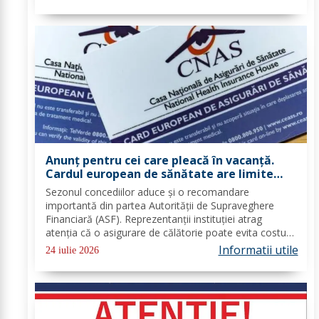
cu sens, nu doar o vacanță!...
Anunț pentru cei care pleacă în vacanță.
Cardul european de sănătate are limite
importante. Greșeala care te poate costa
Sezonul concediilor aduce și o recomandare
mii de euro
importantă din partea Autorității de Supraveghere
Financiară (ASF). Reprezentanții instituției atrag
atenția că o asigurare de călătorie poate evita costuri
uriașe în cazul unor probleme medicale, al anulării
Informatii utile
24 iulie 2026
zborurilor sau al pierderii bagajelor....