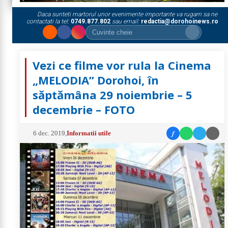
Daca sunteti martorul unor evenimente importante va rugam sa ne
contactati la tel:
0749.877.802
sau email:
redactia@dorohoinews.ro
Vezi ce filme vor rula la Cinema
„MELODIA” Dorohoi, în
săptămâna 29 noiembrie – 5
decembrie – FOTO
f
6 dec. 2019
,
Informatii utile