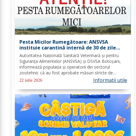
Pesta Micilor Rumegătoare: ANSVSA
instituie carantină internă de 30 de zile
pentru ovine și caprine
Autoritatea Națională Sanitară Veterinară și pentru
Siguranța Alimentelor (ANSVSA) și DSVSA Botoșani,
informează populația și operatorii din sectorul
zootehnic că au fost aprobate măsuri stricte de
urgență pe întreg teritoriul României. Decizia nr. 1,
Informatii utile
22 iulie 2026
emisă de Comitetul Național pentru Situații de...