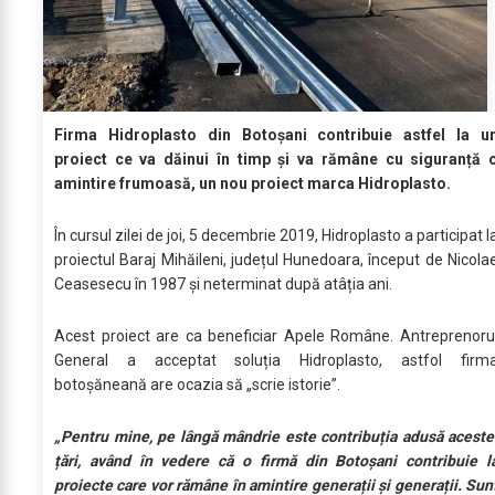
Firma Hidroplasto din Botoșani contribuie astfel la u
proiect ce va dăinui în timp și va rămâne cu siguranță 
amintire frumoasă, un nou proiect marca Hidroplasto.
În cursul zilei de joi, 5 decembrie 2019, Hidroplasto a participat l
proiectul Baraj Mihăileni, județul Hunedoara, început de Nicola
Ceasesecu în 1987 și neterminat după atâția ani.
Acest proiect are ca beneficiar Apele Române. Antreprenoru
General a acceptat soluția Hidroplasto, astfol firm
botoșăneană are ocazia să „scrie istorie”.
„Pentru mine, pe lângă mândrie este contribuția adusă aceste
țări, având în vedere că o firmă din Botoșani contribuie l
proiecte care vor rămâne în amintire generații și generații. Sun