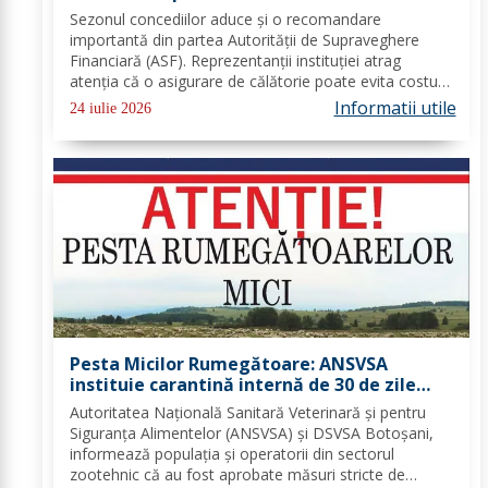
importante. Greșeala care te poate costa
Sezonul concediilor aduce și o recomandare
mii de euro
importantă din partea Autorității de Supraveghere
Financiară (ASF). Reprezentanții instituției atrag
atenția că o asigurare de călătorie poate evita costuri
uriașe în cazul unor probleme medicale, al anulării
Informatii utile
24 iulie 2026
zborurilor sau al pierderii bagajelor....
Pesta Micilor Rumegătoare: ANSVSA
instituie carantină internă de 30 de zile
pentru ovine și caprine
Autoritatea Națională Sanitară Veterinară și pentru
Siguranța Alimentelor (ANSVSA) și DSVSA Botoșani,
informează populația și operatorii din sectorul
zootehnic că au fost aprobate măsuri stricte de