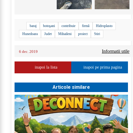
baraj
botoşani
contribuie
firmă
Hidroplasto
Hunedoara
Judet
Mihaileni
proiect
Stiri
Informatii utile
6 dec. 2019
inapoi la lista
inapoi pe prima pagina
Articole similare