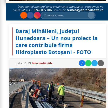
Daca sunteti martorul unor evenimente importante va rugam sa ne
contactati la tel:
0749.877.802
sau email:
redactia@dorohoinews.ro
Baraj Mihăileni, județul
Hunedoara – Un nou proiect la
care contribuie firma
Hidroplasto Botoșani - FOTO
f
6 dec. 2019
,
Informatii utile