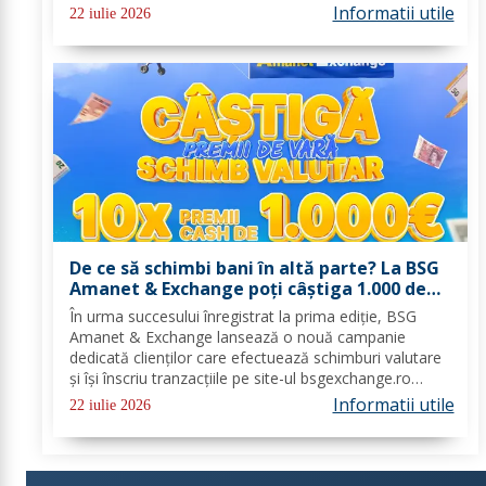
urgență pe întreg teritoriul României. Decizia nr. 1,
Informatii utile
22 iulie 2026
emisă de Comitetul Național pentru Situații de...
De ce să schimbi bani în altă parte? La BSG
Amanet & Exchange poți câștiga 1.000 de
euro cash!
În urma succesului înregistrat la prima ediție, BSG
Amanet & Exchange lansează o nouă campanie
dedicată clienților care efectuează schimburi valutare
și își înscriu tranzacțiile pe site-ul bsgexchange.ro
Operațiunile pot fi realizate în agenții în perioada 20
Informatii utile
22 iulie 2026
iulie - 22 august 2026, oferind...