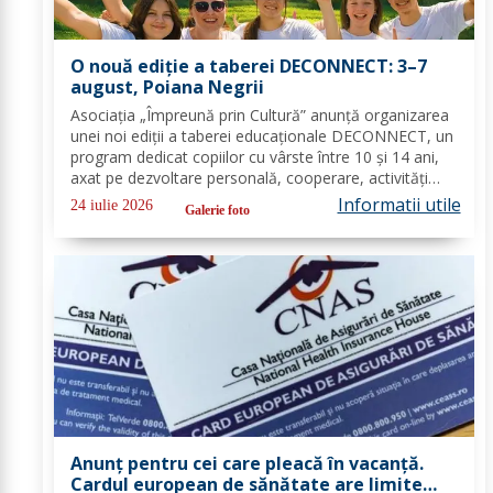
O nouă ediție a taberei DECONNECT: 3–7
august, Poiana Negrii
Asociația „Împreună prin Cultură” anunță organizarea
unei noi ediții a taberei educaționale DECONNECT, un
program dedicat copiilor cu vârste între 10 și 14 ani,
axat pe dezvoltare personală, cooperare, activități
outdoor și deconectare totală de la telefon. O tabără
Informatii utile
24 iulie 2026
Galerie foto
cu sens, nu doar o vacanță!...
Anunț pentru cei care pleacă în vacanță.
Cardul european de sănătate are limite