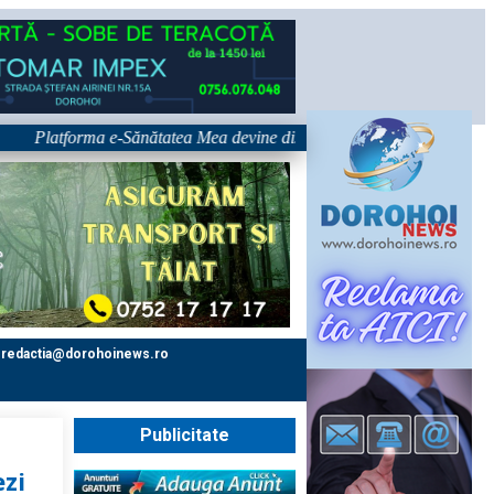
atforma e-Sănătatea Mea devine disponibilă pe 1 septembrie: pacientul de
redactia@dorohoinews.ro
Publicitate
ezi