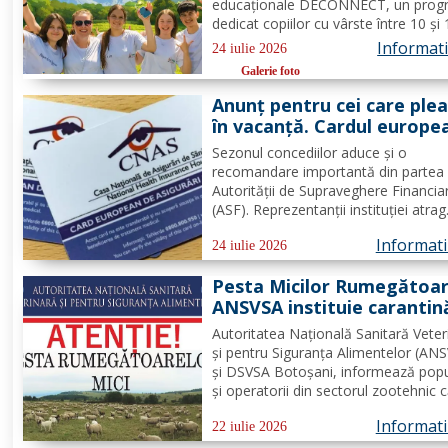
educaționale DECONNECT, un prog
dedicat copiilor cu vârste între 10 și
ani, axat pe dezvoltare personală,
Informatii
24 iulie 2026
cooperare, activități outdoor și
Galerie foto
deconectare totală de la telefon. O 
cu sens, nu doar o vacanță!...
Anunț pentru cei care ple
în vacanță. Cardul europe
de sănătate are limite
Sezonul concediilor aduce și o
importante. Greșeala care
recomandare importantă din partea
poate costa mii de euro
Autorității de Supraveghere Financia
(ASF). Reprezentanții instituției atrag
atenția că o asigurare de călătorie 
Informatii
evita costuri uriașe în cazul unor
24 iulie 2026
probleme medicale, al anulării zborur
Pesta Micilor Rumegătoar
sau al pierderii bagajelor....
ANSVSA instituie carantin
internă de 30 de zile pent
Autoritatea Națională Sanitară Veter
ovine și caprine
și pentru Siguranța Alimentelor (AN
și DSVSA Botoșani, informează popu
și operatorii din sectorul zootehnic 
fost aprobate măsuri stricte de urge
Informatii
pe întreg teritoriul României. Decizia 
22 iulie 2026
emisă de Comitetul Național pentru