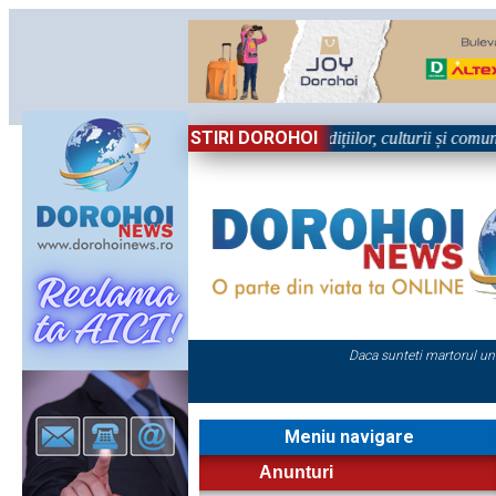
STIRI DOROHOI
 în Sărbătoare!” – trei zile dedicate tradițiilor, culturii și comunității
Daca sunteti martorul un
Meniu navigare
Anunturi