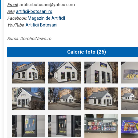
Email
:
artificiibotosani@yahoo.com
Site
:
artificii-botosani.ro
Facebook
:
Magazin de Artificii
YouTube
:
Artificii Botosani
Sursa:
DorohoiNews.ro
Galerie foto (
26
)