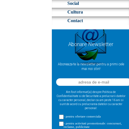
Social
Cultura
Contact
Abonare Newsletter
Aboneaza-te la newsletter pentru a primi cele
mai noi stiri!
Am fost informat(a) despre Politica de
Confidentialitate si de Securitate a prelucrarii datelor
cu caracter personal, declar ca am peste 16 ani si
sunt de acord cu prelucrarea datelor cu caracter
personal:
- pentru ofertare comerciala
- pentru activitati promotionale: concursuri,
reclame, publicitate