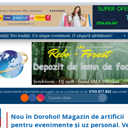
 Trei tradiții. Un singur eveniment. O singură sărbătoare!
•
Pl
or evenimente importante va rugam sa ne contactati la tel:
0749.877.802
sau email:
Nou în Dorohoi! Magazin de artificii
pentru evenimente și uz personal. V