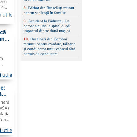
ram
 14
8
.
Bărbat din Broscăuți reținut
pentru violență în familie
 utile
9
.
Accident la Pădureni. Un
tabără
bărbat a ajuns la spital după
impactul dintre două mașini
acă
an
10
.
Doi tineri din Dorohoi
reținuți pentru evadare, tâlhărie
și conducerea unui vehicul fără
 te
permis de conducere
ră
poate
 utile
ilor
e:
ă
ru
inară
SVSA)
lația
că au
nță
 utile
nr. 1,