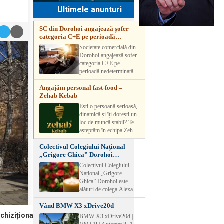
Ultimele anunturi
SC din Dorohoi angajează șofer
categoria C+E pe perioadă
nedeterminată
Societate comercială din
Dorohoi angajează șofer
categoria C+E pe
perioadă nedeterminată.
Candidatul trebuie să
Angajăm personal fast-food –
aibă experiență și atestat
Zehab Kebab
transport marfă. Pentru
detalii, vă rog să sunați la
Ești o persoană serioasă,
numărul de telefon.
dinamică și îți dorești un
loc de muncă stabil? Te
așteptăm în echipa Zehab
Kebab! Posturi
Colectivul Colegiului Național
disponibile: -
„Grigore Ghica” Dorohoi
SHAORMAR AJUTOR
transmite sincere condoleanțe
BUCATAR 2/posturi -
Colectivul Colegiului
LUCRATOR
Național „Grigore
COMERCIAL
Ghica” Dorohoi este
VANZATOR /2 posturi
alături de colega Alexa
OFERIM : Contract de
Lăcrămioara la trecerea în
muncă Program flexibil
Vând BMW X3 xDrive20d
neființă a soțului și
Salariu motivant, în
transmite sincere
chiziționa
BMW X3 xDrive20d |
funcție de experienț
condoleanțe familiei.