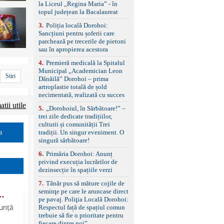
standard Euro 6 Trapă
la Liceul „Regina Maria” - în
panoramică, geamuri
topul județean la Bacalaureat
spate fumurii Carlig de
remorcare Bonus: -
3
.
Poliția locală Dorohoi:
Covorașe textile montate
Sancțiuni pentru șoferii care
pe mașină. -Ofer și un
parchează pe trecerile de pietoni
set de covorașe din
sau în apropierea acestora
cauciuc/pvc. -Se vinde
4
.
Premieră medicală la Spitalul
împreună cu un set de
Municipal „Academician Leon
anvelope de iarnă.
Stiri
Dănăilă” Dorohoi – prima
artroplastie totală de șold
necimentată, realizată cu succes
tii utile
5
.
„Dorohoiul, în Sărbătoare!” –
trei zile dedicate tradițiilor,
culturii și comunității Trei
tradiții. Un singur eveniment. O
a
singură sărbătoare!
6
.
Primăria Dorohoi: Anunț
privind execuția lucrărilor de
dezinsecție în spațiile verzi
7
.
Tânăr pus să măture cojile de
seminţe pe care le aruncase direct
pe pavaj. Poliţia Locală Dorohoi:
nunță
Respectul față de spațiul comun
trebuie să fie o prioritate pentru
fiecare dintre noi”