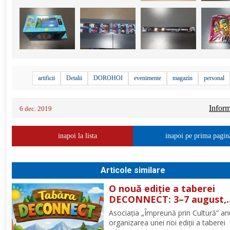
+
10
artificii
Detalii
DOROHOI
evenimente
magazin
personal
Informa
6 dec. 2019
inapoi la lista
inapoi pe prima pagin
Articole similare
O nouă ediție a taberei
DECONNECT: 3–7 august,
Poiana Negrii
Asociația „Împreună prin Cultură” a
organizarea unei noi ediții a taberei