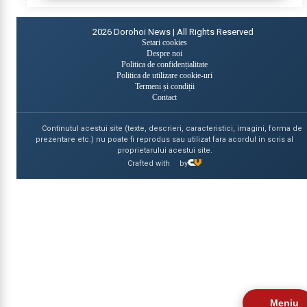
2026
Dorohoi News | All Rights Reserved
Setari cookies
Despre noi
Politica de confidențialitate
Politica de utilizare cookie-uri
Termeni și condiții
Contact
Continutul acestui site (texte, descrieri, caracteristici, imagini, forma de
prezentare etc.) nu poate fi reprodus sau utilizat fara acordul in scris al
proprietarului acestui site.
Crafted with
by
Meniu