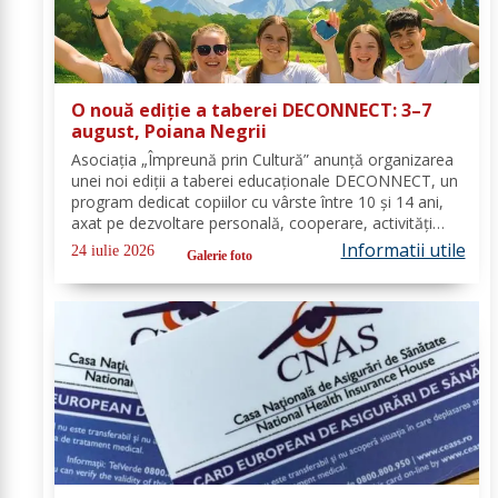
O nouă ediție a taberei DECONNECT: 3–7
august, Poiana Negrii
Asociația „Împreună prin Cultură” anunță organizarea
unei noi ediții a taberei educaționale DECONNECT, un
program dedicat copiilor cu vârste între 10 și 14 ani,
axat pe dezvoltare personală, cooperare, activități
outdoor și deconectare totală de la telefon. O tabără
Informatii utile
24 iulie 2026
Galerie foto
cu sens, nu doar o vacanță!...