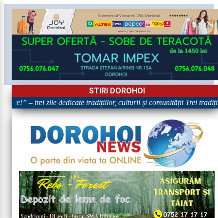
STIRI DOROHOI
are!” – trei zile dedicate tradițiilor, culturii și comunității Trei tradi