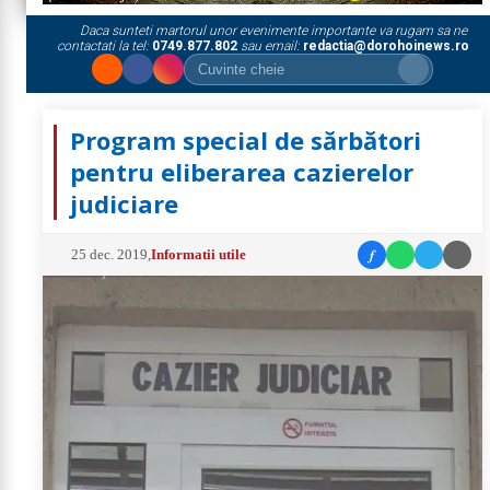
Daca sunteti martorul unor evenimente importante va rugam sa ne
contactati la tel:
0749.877.802
sau email:
redactia@dorohoinews.ro
Program special de sărbători
pentru eliberarea cazierelor
judiciare
f
25 dec. 2019
,
Informatii utile