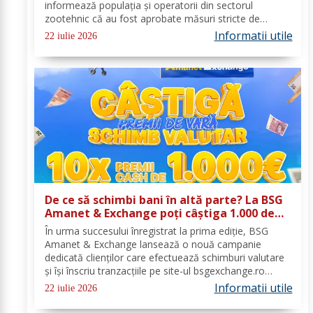
informează populația și operatorii din sectorul
zootehnic că au fost aprobate măsuri stricte de
urgență pe întreg teritoriul României. Decizia nr. 1,
Informatii utile
22 iulie 2026
emisă de Comitetul Național pentru Situații de...
De ce să schimbi bani în altă parte? La BSG
Amanet & Exchange poți câștiga 1.000 de
euro cash!
În urma succesului înregistrat la prima ediție, BSG
Amanet & Exchange lansează o nouă campanie
dedicată clienților care efectuează schimburi valutare
și își înscriu tranzacțiile pe site-ul bsgexchange.ro
Operațiunile pot fi realizate în agenții în perioada 20
Informatii utile
22 iulie 2026
iulie - 22 august 2026, oferind...