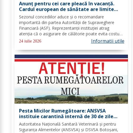
Anunț pentru cei care pleacă în vacanță.
Cardul european de sănătate are limite
importante. Greșeala care te poate costa
Sezonul concediilor aduce și o recomandare
mii de euro
importantă din partea Autorității de Supraveghere
Financiară (ASF). Reprezentanții instituției atrag
atenția că o asigurare de călătorie poate evita costuri
uriașe în cazul unor probleme medicale, al anulării
Informatii utile
24 iulie 2026
zborurilor sau al pierderii bagajelor....
Pesta Micilor Rumegătoare: ANSVSA
instituie carantină internă de 30 de zile
pentru ovine și caprine
Autoritatea Națională Sanitară Veterinară și pentru
Siguranța Alimentelor (ANSVSA) și DSVSA Botoșani,