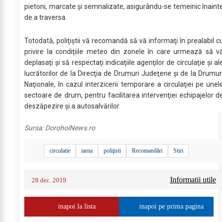
pietoni, marcate şi semnalizate, asigurându-se temeinic înaint
de a traversa.
Totodată, poliţiştii vă recomandă să vă informaţi în prealabil c
privire la condiţiile meteo din zonele în care urmează să v
deplasaţi şi să respectaţi indicaţiile agenţilor de circulaţie şi al
lucrătorilor de la Direcţia de Drumuri Judeţene şi de la Drumur
Naţionale, în cazul interzicerii temporare a circulaţiei pe unel
sectoare de drum, pentru facilitarea intervenţiei echipajelor d
deszăpezire şi a autosalvărilor.
Sursa:
DorohoiNews.ro
circulatie
iarna
poliţisti
Recomandări
Stiri
Informatii utile
28 dec. 2019
inapoi la lista
inapoi pe prima pagina