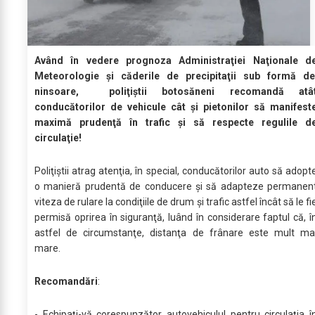
Având în vedere prognoza Administraţiei Naţionale d
Meteorologie şi căderile de precipitaţii sub formă d
ninsoare, poliţiştii botosăneni recomandă atâ
conducătorilor de vehicule cât şi pietonilor să manifest
maximă prudenţă în trafic şi să respecte regulile d
circulaţie!
Poliţiştii atrag atenţia, în special, conducătorilor auto să adopt
o manieră prudentă de conducere şi să adapteze permanen
viteza de rulare la condiţiile de drum şi trafic astfel încât să le fi
permisă oprirea în siguranţă, luând în considerare faptul că, î
astfel de circumstanţe, distanţa de frânare este mult ma
mare.
Recomandări
:
- Echipați-vă corespunzător autovehiculul pentru circulația î