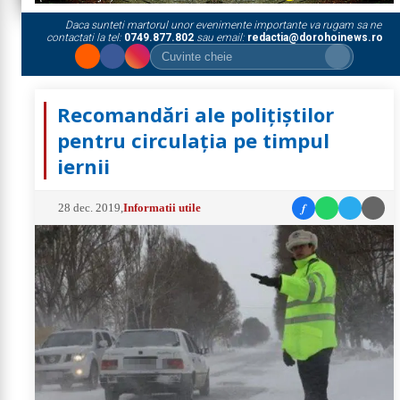
Daca sunteti martorul unor evenimente importante va rugam sa ne
contactati la tel:
0749.877.802
sau email:
redactia@dorohoinews.ro
Recomandări ale polițiștilor
pentru circulația pe timpul
iernii
f
28 dec. 2019
,
Informatii utile