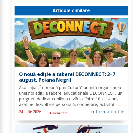
Articole similare
O nouă ediție a taberei DECONNECT: 3–7
august, Poiana Negrii
Asociația „Împreună prin Cultură” anunță organizarea
unei noi ediții a taberei educaționale DECONNECT, un
program dedicat copiilor cu vârste între 10 și 14 ani,
axat pe dezvoltare personală, cooperare, activități
outdoor și deconectare totală de la telefon. O tabără
Informatii utile
24 iulie 2026
Galerie foto
cu sens, nu doar o vacanță!...