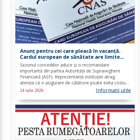
Anunț pentru cei care pleacă în vacanță.
Cardul european de sănătate are limite
importante. Greșeala care te poate costa
Sezonul concediilor aduce și o recomandare
mii de euro
importantă din partea Autorității de Supraveghere
Financiară (ASF). Reprezentanții instituției atrag
atenția că o asigurare de călătorie poate evita costuri
uriașe în cazul unor probleme medicale, al anulării
Informatii utile
24 iulie 2026
zborurilor sau al pierderii bagajelor....