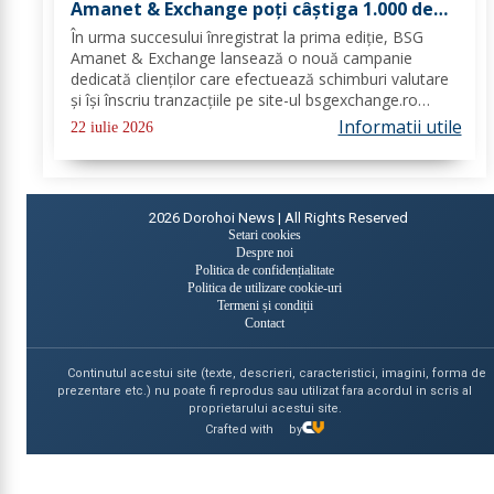
Amanet & Exchange poți câștiga 1.000 de
euro cash!
În urma succesului înregistrat la prima ediție, BSG
Amanet & Exchange lansează o nouă campanie
dedicată clienților care efectuează schimburi valutare
și își înscriu tranzacțiile pe site-ul bsgexchange.ro
Operațiunile pot fi realizate în agenții în perioada 20
Informatii utile
22 iulie 2026
iulie - 22 august 2026, oferind...
2026
Dorohoi News | All Rights Reserved
Setari cookies
Despre noi
Politica de confidențialitate
Politica de utilizare cookie-uri
Termeni și condiții
Contact
Continutul acestui site (texte, descrieri, caracteristici, imagini, forma de
prezentare etc.) nu poate fi reprodus sau utilizat fara acordul in scris al
proprietarului acestui site.
Crafted with
by