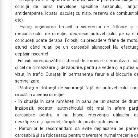
condiții de iarnă (anvelope specifice sezonului, lanțur
antiderapante, lopată, săculeț cu nisip, rezervă de combustibi
etc).
- Evitaţi acţionarea bruscă a sistemului de frânare şi 
mecanismului de direcţie, deoarece autovehiculul pe care î
conduceţi poate derapa. Folosiţi cu precădere frâna de moto
atunci când rulaţi pe un carosabil alunecos! Nu efectuaţ
depăşiri riscante!
- Folosiţi corespunzător sistemul de iluminare-semnalizare, câ
şi cel de climazizare şi dezaburire, pentru a vedea şi a putea ş
vizuţi în trafic. Curăţaţi în permanenţă farurile şi blocurile d
semnalizare.
- Păstraţi o distanţă de siguranţă faţă de autovehiculul car
circulă în aceeaşi direcţie!
- În situaţia în care rămâneţi în pană pe un sector de dru
înzăpezit, scoateţi autovehiculul cât mai în afara părţi
carosabile pentru a nu bloca intervenţia utilajelor d
deszăpezire şi aprindeţi lămpile de poziţie şi de avarie.
- Pietonilor le recomandăm să evite deplasarea pe parte
carosabilă şi să folosească pentru traversare numai trecerile d