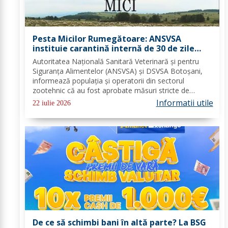
Pesta Micilor Rumegătoare: ANSVSA
instituie carantină internă de 30 de zile
pentru ovine și caprine
Autoritatea Națională Sanitară Veterinară și pentru
Siguranța Alimentelor (ANSVSA) și DSVSA Botoșani,
informează populația și operatorii din sectorul
zootehnic că au fost aprobate măsuri stricte de
urgență pe întreg teritoriul României. Decizia nr. 1,
Informatii utile
22 iulie 2026
emisă de Comitetul Național pentru Situații de...
De ce să schimbi bani în altă parte? La BSG