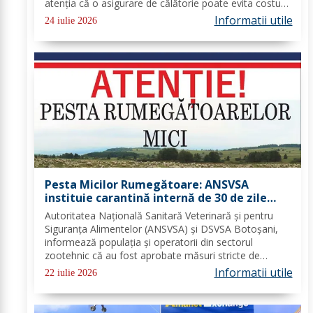
atenția că o asigurare de călătorie poate evita costuri
uriașe în cazul unor probleme medicale, al anulării
Informatii utile
24 iulie 2026
zborurilor sau al pierderii bagajelor....
Pesta Micilor Rumegătoare: ANSVSA
instituie carantină internă de 30 de zile
pentru ovine și caprine
Autoritatea Națională Sanitară Veterinară și pentru
Siguranța Alimentelor (ANSVSA) și DSVSA Botoșani,
informează populația și operatorii din sectorul
zootehnic că au fost aprobate măsuri stricte de
urgență pe întreg teritoriul României. Decizia nr. 1,
Informatii utile
22 iulie 2026
emisă de Comitetul Național pentru Situații de...