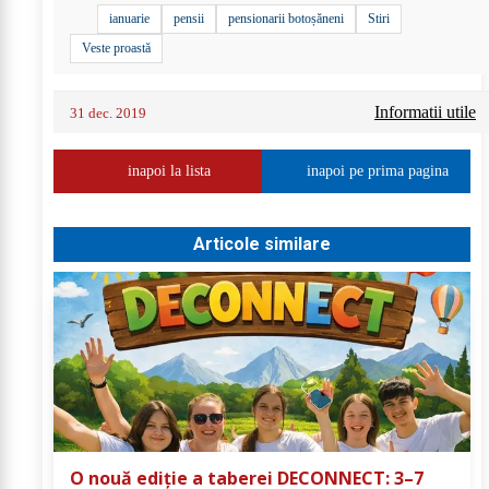
ianuarie
pensii
pensionarii botoșăneni
Stiri
Veste proastă
Informatii utile
31 dec. 2019
inapoi la lista
inapoi pe prima pagina
Articole similare
O nouă ediție a taberei DECONNECT: 3–7