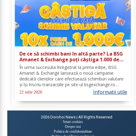
De ce să schimbi bani în altă parte? La BSG
Amanet & Exchange poți câștiga 1.000 de
euro cash!
În urma succesului înregistrat la prima ediție, BSG
Amanet & Exchange lansează o nouă campanie
dedicată clienților care efectuează schimburi valutare
și își înscriu tranzacțiile pe site-ul bsgexchange.ro
Operațiunile pot fi realizate în agenții în perioada 20
Informatii utile
22 iulie 2026
iulie - 22 august 2026, oferind...
2026
Dorohoi News | All Rights Reserved
Setari cookies
Despre noi
Politica de confidențialitate