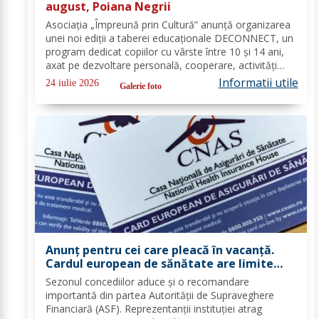
august, Poiana Negrii
Asociația „Împreună prin Cultură” anunță organizarea
unei noi ediții a taberei educaționale DECONNECT, un
program dedicat copiilor cu vârste între 10 și 14 ani,
axat pe dezvoltare personală, cooperare, activități
outdoor și deconectare totală de la telefon. O tabără
Informatii utile
24 iulie 2026
Galerie foto
cu sens, nu doar o vacanță!...
Anunț pentru cei care pleacă în vacanță.
Cardul european de sănătate are limite
importante. Greșeala care te poate costa
Sezonul concediilor aduce și o recomandare
mii de euro
importantă din partea Autorității de Supraveghere
Financiară (ASF). Reprezentanții instituției atrag