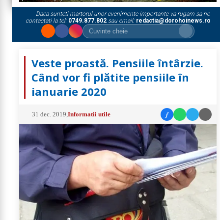
Daca sunteti martorul unor evenimente importante va rugam sa ne
contactati la tel:
0749.877.802
sau email:
redactia@dorohoinews.ro
Veste proastă. Pensiile întârzie.
Când vor fi plătite pensiile în
ianuarie 2020
f
31 dec. 2019
,
Informatii utile