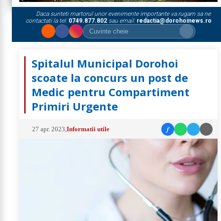
Daca sunteti martorul unor evenimente importante va rugam sa ne
contactati la tel:
0749.877.802
sau email:
redactia@dorohoinews.ro
Spitalul Municipal Dorohoi
scoate la concurs un post de
Medic pentru Compartiment
Primiri Urgente
f
27 apr. 2023
,
Informatii utile