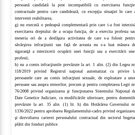
persoană candidată la post incompatibilă cu exercitarea funcţie
contractuale pentru care candidează, cu excepţia situaţiei în care 
intervenit reabilitarea;
g) nu execută o pedeapsă complementară prin care i-a fost interzis
exercitarea dreptului de a ocupa funcţia, de a exercita profesia sa
meseria ori de a desfăşura activitatea de care s-a folosit pentr
săvârşirea infracţiunii sau faţă de aceasta nu s-a luat măsura d
siguranţă a interzicerii ocupării unei funcţii sau a exercitării une
profesii;
h) nu a comis infracţiunile prevăzute la art. 1 alin. (2) din Legea nr
118/2019 privind Registrul naţional automatizat cu privire l
persoanele care au comis infracţiuni sexuale, de exploatare a uno
persoane sau asupra minorilor, precum şi pentru completarea Legii nr
76/2008 privind organizarea şi funcţionarea Sistemului Naţional d
Date Genetice Judiciare, cu modificările ulterioare, pentru domeniil
prevăzute la art. 35 alin. (1) lit. h) din Hotărârea Guvernului nr
1336/2022 pentru aprobarea Regulamentului-cadru privind organizare
şi dezvoltarea carierei personalului contractual din sectorul bugeta
plătit din fonduri publice.