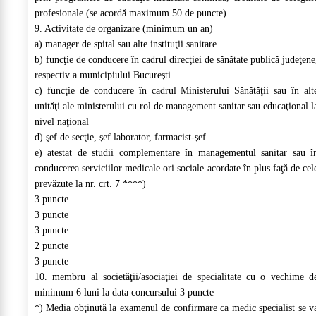
profesionale (se acordă maximum 50 de puncte)
9. Activitate de organizare (minimum un an)
a) manager de spital sau alte instituţii sanitare
b) funcţie de conducere în cadrul direcţiei de sănătate publică judeţene
respectiv a municipiului Bucureşti
c) funcţie de conducere în cadrul Ministerului Sănătăţii sau în alt
unităţi ale ministerului cu rol de management sanitar sau educaţional l
nivel naţional
d) şef de secţie, şef laborator, farmacist-şef.
e) atestat de studii complementare în managementul sanitar sau î
conducerea serviciilor medicale ori sociale acordate în plus faţă de cel
prevăzute la nr. crt. 7 ****)
3 puncte
3 puncte
3 puncte
2 puncte
3 puncte
10. membru al societăţii/asociaţiei de specialitate cu o vechime d
minimum 6 luni la data concursului 3 puncte
*) Media obţinută la examenul de confirmare ca medic specialist se v