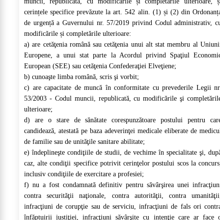
muncii, republicată, cu modificările și completările ulterioare, ș
cerințele specifice prevăzute la art. 542 alin. (1) și (2) din Ordonanț
de urgență a Guvernului nr. 57/2019 privind Codul administrativ, c
modificările și completările ulterioare:
a) are cetăţenia română sau cetăţenia unui alt stat membru al Uniuni
Europene, a unui stat parte la Acordul privind Spaţiul Economi
European (SEE) sau cetăţenia Confederaţiei Elveţiene;
b) cunoaşte limba română, scris şi vorbit;
c) are capacitate de muncă în conformitate cu prevederile Legii nr
53/2003 - Codul muncii, republicată, cu modificările şi completăril
ulterioare;
d) are o stare de sănătate corespunzătoare postului pentru car
candidează, atestată pe baza adeverinţei medicale eliberate de medicu
de familie sau de unităţile sanitare abilitate;
e) îndeplineşte condiţiile de studii, de vechime în specialitate şi, dup
caz, alte condiţii specifice potrivit cerinţelor postului scos la concurs
inclusiv condiţiile de exercitare a profesiei;
f) nu a fost condamnată definitiv pentru săvârşirea unei infracţiun
contra securităţii naţionale, contra autorităţii, contra umanităţii
infracţiuni de corupţie sau de serviciu, infracţiuni de fals ori contr
înfăptuirii justiţiei, infracţiuni săvârşite cu intenţie care ar face 