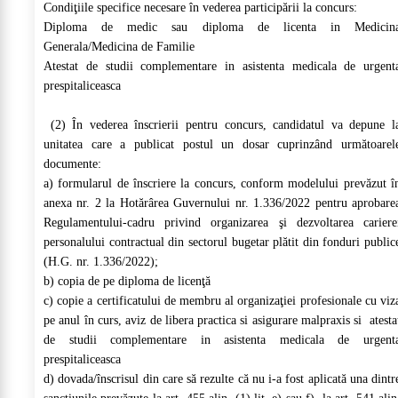
Condiţiile specifice necesare în vederea participării la concurs:
Diploma de medic sau diploma de licenta in Medicin
Generala/Medicina de Familie
Atestat de studii complementare in asistenta medicala de urgent
prespitaliceasca
(2) În vederea înscrierii pentru concurs, candidatul va depune l
unitatea care a publicat postul un dosar cuprinzând următoarel
documente:
a) formularul de înscriere la concurs, conform modelului prevăzut î
anexa nr. 2 la Hotărârea Guvernului nr. 1.336/2022 pentru aprobare
Regulamentului-cadru privind organizarea şi dezvoltarea cariere
personalului contractual din sectorul bugetar plătit din fonduri public
(H.G. nr. 1.336/2022);
b) copia de pe diploma de licenţă
c) copie a certificatului de membru al organizaţiei profesionale cu viz
pe anul în curs, aviz de libera practica si asigurare malpraxis si atesta
de studii complementare in asistenta medicala de urgent
prespitaliceasca
d) dovada/înscrisul din care să rezulte că nu i-a fost aplicată una dintr