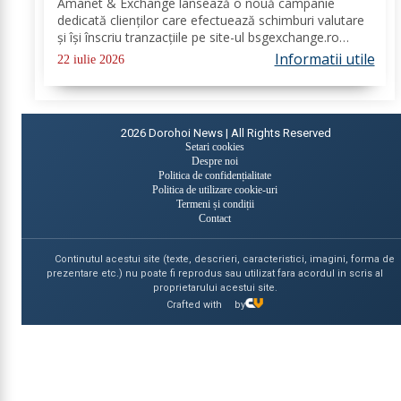
Amanet & Exchange lansează o nouă campanie
dedicată clienților care efectuează schimburi valutare
și își înscriu tranzacțiile pe site-ul bsgexchange.ro
Operațiunile pot fi realizate în agenții în perioada 20
Informatii utile
22 iulie 2026
iulie - 22 august 2026, oferind...
2026
Dorohoi News | All Rights Reserved
Setari cookies
Despre noi
Politica de confidențialitate
Politica de utilizare cookie-uri
Termeni și condiții
Contact
Continutul acestui site (texte, descrieri, caracteristici, imagini, forma de
prezentare etc.) nu poate fi reprodus sau utilizat fara acordul in scris al
proprietarului acestui site.
Crafted with
by