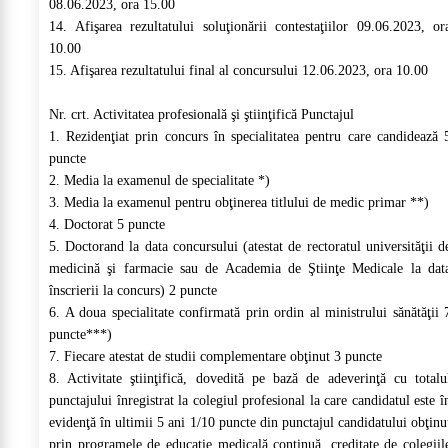
08.06.2023, ora 15.00
14. Afişarea rezultatului soluţionării contestaţiilor 09.06.2023, or
10.00
15. Afişarea rezultatului final al concursului 12.06.2023, ora 10.00
Nr. crt. Activitatea profesională şi ştiinţifică Punctajul
1. Rezidenţiat prin concurs în specialitatea pentru care candidează 
puncte
2. Media la examenul de specialitate *)
3. Media la examenul pentru obţinerea titlului de medic primar **)
4. Doctorat 5 puncte
5. Doctorand la data concursului (atestat de rectoratul universităţii d
medicină şi farmacie sau de Academia de Ştiinţe Medicale la dat
înscrierii la concurs) 2 puncte
6. A doua specialitate confirmată prin ordin al ministrului sănătăţii 
puncte***)
7. Fiecare atestat de studii complementare obţinut 3 puncte
8. Activitate ştiinţifică, dovedită pe bază de adeverinţă cu totalu
punctajului înregistrat la colegiul profesional la care candidatul este î
evidenţă în ultimii 5 ani 1/10 puncte din punctajul candidatului obţinu
prin programele de educaţie medicală continuă, creditate de colegiil