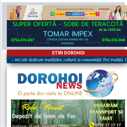
STIRI DOROHOI
„Dorohoiul, în Sărbătoare!” – trei zile dedicate tradițiilor, cul