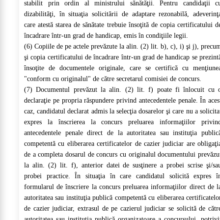
stabilit prin ordin al ministrului sănătăţii. Pentru candidaţii c
dizabilităţi, în situaţia solicitării de adaptare rezonabilă, adeverinţ
care atestă starea de sănătate trebuie însoţită de copia certificatului d
încadrare într-un grad de handicap, emis în condiţiile legii.
(6) Copiile de pe actele prevăzute la alin. (2) lit. b), c), i) şi j), precu
şi copia certificatului de încadrare într-un grad de handicap se prezint
însoţite de documentele originale, care se certifică cu menţiune
"conform cu originalul" de către secretarul comisiei de concurs.
(7) Documentul prevăzut la alin. (2) lit. f) poate fi înlocuit cu 
declaraţie pe propria răspundere privind antecedentele penale. În aces
caz, candidatul declarat admis la selecţia dosarelor şi care nu a solicita
expres la înscrierea la concurs preluarea informaţiilor privin
antecedentele penale direct de la autoritatea sau instituţia public
competentă cu eliberarea certificatelor de cazier judiciar are obligaţi
de a completa dosarul de concurs cu originalul documentului prevăzu
la alin. (2) lit. f), anterior datei de susţinere a probei scrise şi/sa
probei practice. În situaţia în care candidatul solicită expres î
formularul de înscriere la concurs preluarea informaţiilor direct de l
autoritatea sau instituţia publică competentă cu eliberarea certificatelo
de cazier judiciar, extrasul de pe cazierul judiciar se solicită de cătr
autoritatea sau instituţia publică organizatoare a concursului, potrivi