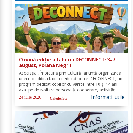
O nouă ediție a taberei DECONNECT: 3–7
august, Poiana Negrii
Asociația „Împreună prin Cultură” anunță organizarea
unei noi ediții a taberei educaționale DECONNECT, un
program dedicat copiilor cu vârste între 10 și 14 ani,
axat pe dezvoltare personală, cooperare, activități
outdoor și deconectare totală de la telefon. O tabără
Informatii utile
24 iulie 2026
Galerie foto
cu sens, nu doar o vacanță!...