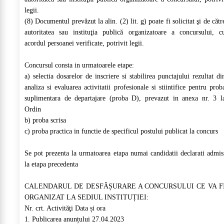
legii.
(8) Documentul prevăzut la alin. (2) lit. g) poate fi solicitat şi de cătr
autoritatea sau instituţia publică organizatoare a concursului, c
acordul persoanei verificate, potrivit legii.
Concursul consta in urmatoarele etape:
a) selectia dosarelor de inscriere si stabilirea punctajului rezultat di
analiza si evaluarea activitatii profesionale si stiintifice pentru prob
suplimentara de departajare (proba D), prevazut in anexa nr. 3 l
Ordin
b) proba scrisa
c) proba practica in functie de specificul postului publicat la concurs
Se pot prezenta la urmatoarea etapa numai candidatii declarati admis
la etapa precedenta
CALENDARUL DE DESFĂȘURARE A CONCURSULUI CE VA F
ORGANIZAT LA SEDIUL INSTITUȚIEI:
Nr. crt. Activităţi Data și ora
1. Publicarea anunțului 27.04.2023