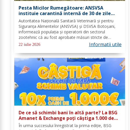
Pesta Micilor Rumegătoare: ANSVSA
instituie carantină internă de 30 de zile
pentru ovine și caprine
Autoritatea Națională Sanitară Veterinară și pentru
Siguranța Alimentelor (ANSVSA) și DSVSA Botoșani,
informează populația și operatorii din sectorul
zootehnic că au fost aprobate măsuri stricte de
urgență pe întreg teritoriul României. Decizia nr. 1,
Informatii utile
22 iulie 2026
emisă de Comitetul Național pentru Situații de...
De ce să schimbi bani în altă parte? La BSG
Amanet & Exchange poți câștiga 1.000 de
euro cash!
În urma succesului înregistrat la prima ediție, BSG