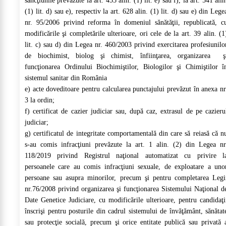
sancţiunile prevăzute la art. 455 alin. (1) lit. e) sau f), la art. 541 alin
(1) lit. d) sau e), respectiv la art. 628 alin. (1) lit. d) sau e) din Lege
nr. 95/2006 privind reforma în domeniul sănătăţii, republicată, c
modificările şi completările ulterioare, ori cele de la art. 39 alin. (1
lit. c) sau d) din Legea nr. 460/2003 privind exercitarea profesiunilo
de biochimist, biolog şi chimist, înfiinţarea, organizarea ş
funcţionarea Ordinului Biochimiştilor, Biologilor şi Chimiştilor î
sistemul sanitar din România
e) acte doveditoare pentru calcularea punctajului prevăzut în anexa nr
3 la ordin;
f) certificat de cazier judiciar sau, după caz, extrasul de pe cazieru
judiciar;
g) certificatul de integritate comportamentală din care să reiasă că n
s-au comis infracţiuni prevăzute la art. 1 alin. (2) din Legea nr
118/2019 privind Registrul naţional automatizat cu privire l
persoanele care au comis infracţiuni sexuale, de exploatare a uno
persoane sau asupra minorilor, precum şi pentru completarea Legi
nr.76/2008 privind organizarea şi funcţionarea Sistemului Naţional d
Date Genetice Judiciare, cu modificările ulterioare, pentru candidaţi
înscrişi pentru posturile din cadrul sistemului de învăţământ, sănătat
sau protecţie socială, precum şi orice entitate publică sau privată 