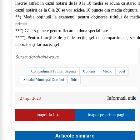
înscrie astfel: în cazul notării de la 0 la 10 media se adună ca atare; î
cazul notării de la 0 la 20 se vor scădea 10 puncte din media obţinută.
**) Media obţinută la examenul pentru obţinerea titlului de medi
primar.
***) Câte 5 puncte pentru fiecare a doua specialitate.
****) Pentru funcţiile de şef de secţie, şef de compartiment, şef d
laborator şi farmacist-şef.
Sursa:
dorohoinews.ro
Compartiment Primiri Urgențe
Concurs
Medic
post
Spitalul Municipal Dorohoi
Stiri
Informatii utile
27 apr. 2023
inapoi la lista
inapoi pe prima pagina
Articole similare