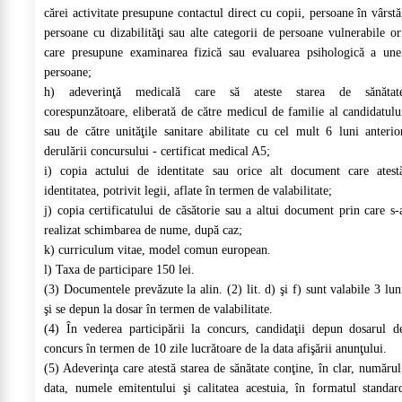
cărei activitate presupune contactul direct cu copii, persoane în vârstă
persoane cu dizabilităţi sau alte categorii de persoane vulnerabile or
care presupune examinarea fizică sau evaluarea psihologică a une
persoane;
h) adeverinţă medicală care să ateste starea de sănătat
corespunzătoare, eliberată de către medicul de familie al candidatulu
sau de către unităţile sanitare abilitate cu cel mult 6 luni anterio
derulării concursului - certificat medical A5;
i) copia actului de identitate sau orice alt document care atest
identitatea, potrivit legii, aflate în termen de valabilitate;
j) copia certificatului de căsătorie sau a altui document prin care s-
realizat schimbarea de nume, după caz;
k) curriculum vitae, model comun european.
l) Taxa de participare 150 lei.
(3) Documentele prevăzute la alin. (2) lit. d) şi f) sunt valabile 3 lun
şi se depun la dosar în termen de valabilitate.
(4) În vederea participării la concurs, candidaţii depun dosarul d
concurs în termen de 10 zile lucrătoare de la data afişării anunţului.
(5) Adeverinţa care atestă starea de sănătate conţine, în clar, numărul
data, numele emitentului şi calitatea acestuia, în formatul standar